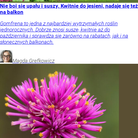
Nie boi się upału i suszy. Kwitnie do jesieni, nadaje się też
na balkon
Gomfrena to jedna z najbardziej wytrzymałych roślin
jednorocznych. Dobrze znosi suszę, kwitnie aż do
października i sprawdza się zarówno na rabatach, jak i na
słonecznych balkonach.
Magda
Grefkowicz