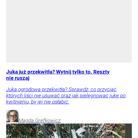
Juka już przekwitła? Wytnij tylko to. Reszty
nie ruszaj
Juka ogrodowa przekwitła? Sprawdź, co przyciąć,
których liści nie usuwać oraz jak pielęgnować jukę po
kwitnieniu, by jej nie osłabić.
Magda
Grefkowicz