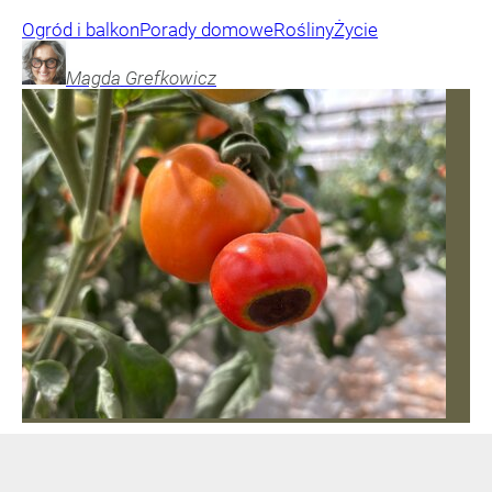
Ogród i balkon
Porady domowe
Rośliny
Życie
Magda
Grefkowicz