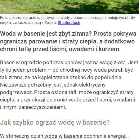
Folia solarna ogranicza parowanie wody z basenu i pomaga zmniejszyć straty
ciepła, zwłaszcza nocą
/ Źródło:
Shutterstock
Woda w basenie jest zbyt zimna? Prosta pokrywa
ogranicza parowanie i straty ciepła, a dodatkowo
chroni taflę przed liśćmi, owadami i kurzem.
Basen w ogrodzie podczas upałów jest na wagę złota. Jest
tylko jeden problem – po chłodnej nocy woda potrafi być
tak zimna, że na kąpiel trzeba czekać do popołudnia.
Nie zawsze potrzebny jest jednak elektryczny
podgrzewacz. Prosta osłona tafli może ograniczyć straty
ciepła, a przy okazji ochronić wodę przed liśćmi, owadami
i innymi zanieczyszczeniami.
Jak szybko ogrzać wodę w basenie?
W słoneczny dzień
woda w basenie
pochłania energię...