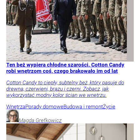
Ten beż wypiera chłodne szarości. Cotton Candy
robi wnętrzom coś, czego brakowało im od lat
Cotton Candy to ciepły, subtelny beż, który pasuje do
drewna, czerwieni, brązu i czerni. Zobacz, jak
wykorzystać modny kolor ścian we wnętrzu.
Wnętrza
Porady domowe
Budowa i remont
Życie
Magda
Grefkowicz