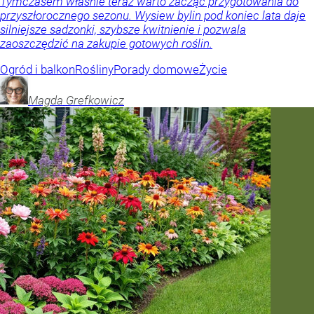
Tymczasem właśnie teraz warto zacząć przygotowania do
przyszłorocznego sezonu. Wysiew bylin pod koniec lata daje
silniejsze sadzonki, szybsze kwitnienie i pozwala
zaoszczędzić na zakupie gotowych roślin.
Ogród i balkon
Rośliny
Porady domowe
Życie
Magda
Grefkowicz