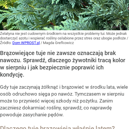
Żelatyna nie jest cudownym środkiem na wszystkie problemy tui. Może jednak
dostarczyć azotu i wspierać rośliny osłabione przez stres oraz ubogie podłoże
/
Źródło:
Dom WPROST.pl
/
Magda Grefkowicz
Brązowiejące tuje nie zawsze oznaczają brak
nawozu. Sprawdź, dlaczego żywotniki tracą kolor
w sierpniu i jak bezpiecznie poprawić ich
kondycję.
Gdy tuje zaczynają żółknąć i brązowieć w środku lata, wiele
osób odruchowo sięga po nawóz. Tymczasem w sierpniu
może to przynieść więcej szkody niż pożytku. Zanim
zaczniesz dokarmiać rośliny, sprawdź, co naprawdę
powoduje zasychanie pędów.
Dlaczego tuje brązowieją właśnie latem?