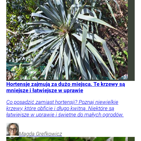
Hortensje zajmują za dużo miejsca. Te krzewy są
mniejsze i łatwiejsze w uprawie
Co posadzić zamiast hortensji? Poznaj niewielkie
krzewy, które obficie i długo kwitną. Niektóre są
łatwiejsze w uprawie i świetne do małych ogrodów.
Magda
Grefkowicz