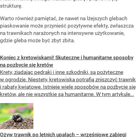
strukturę.
Warto również pamiętać, że nawet na lżejszych glebach
piaskowanie może przynieść pozytywne efekty, zwłaszcza
na trawnikach narażonych na intensywne użytkowanie,
gdzie gleba może być zbyt zbita.
Koniec z kretowiskami! Skuteczne i humanitarne sposoby
na pozbycie się kretów
Krety, zjadając pędraki i inne szkodniki, są pożyteczne
w ogrodzie. Niestety, kretowiska potrafią zniszczyć trawnik
i rabaty kwiatowe. Istnieje wiele sposobów na pozbycie się
kretów, ale nie wszystkie są humanitarne. W tym artykule...
Ożyw trawnik po letnich upałach – wrześniowe zabiegi