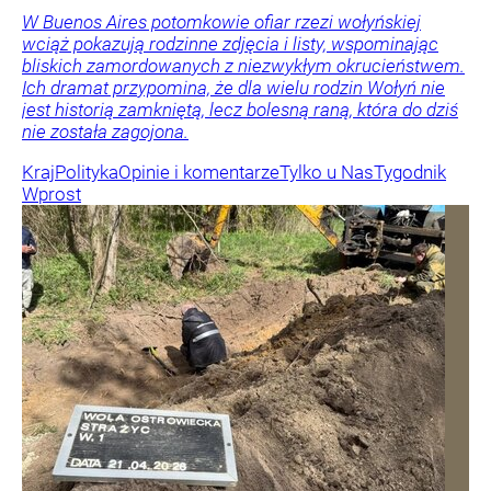
W Buenos Aires potomkowie ofiar rzezi wołyńskiej
wciąż pokazują rodzinne zdjęcia i listy, wspominając
bliskich zamordowanych z niezwykłym okrucieństwem.
Ich dramat przypomina, że dla wielu rodzin Wołyń nie
jest historią zamkniętą, lecz bolesną raną, która do dziś
nie została zagojona.
Kraj
Polityka
Opinie i komentarze
Tylko u Nas
Tygodnik
Wprost