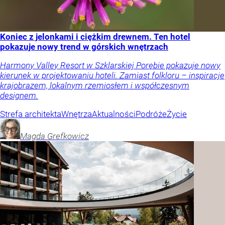
Koniec z jelonkami i ciężkim drewnem. Ten hotel
pokazuje nowy trend w górskich wnętrzach
Harmony Valley Resort w Szklarskiej Porębie pokazuje nowy
kierunek w projektowaniu hoteli. Zamiast folkloru – inspiracje
krajobrazem, lokalnym rzemiosłem i współczesnym
designem.
Strefa architekta
Wnętrza
Aktualności
Podróże
Życie
Magda
Grefkowicz