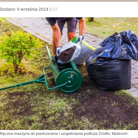
Dodano:
9
września
2024
8:27
Ręczna maszyna do piaskowania i uzupełniania podłoża
Źródło:
Mulevich