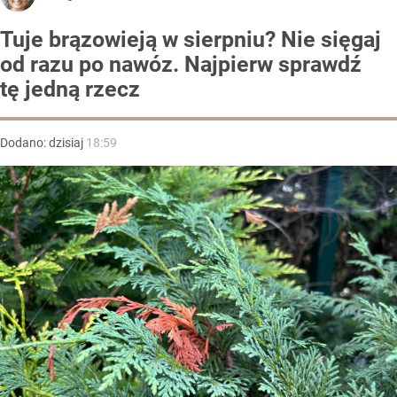
Tuje brązowieją w sierpniu? Nie sięgaj
od razu po nawóz. Najpierw sprawdź
tę jedną rzecz
Dodano:
dzisiaj
18:59