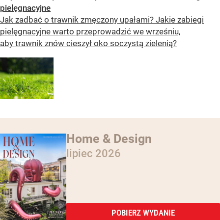
pielęgnacyjne
Jak zadbać o trawnik zmęczony upałami? Jakie zabiegi
pielęgnacyjne warto przeprowadzić we wrześniu,
aby trawnik znów cieszył oko soczystą zielenią?
Home & Design
lipiec 2026
POBIERZ WYDANIE