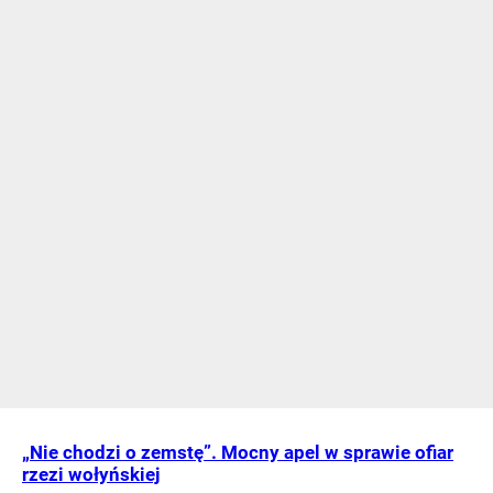
„Nie chodzi o zemstę”. Mocny apel w sprawie ofiar
rzezi wołyńskiej