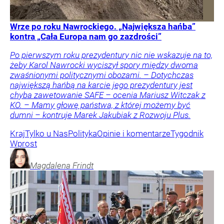
Wrze po roku Nawrockiego. „Największa hańba”
kontra „Cała Europa nam go zazdrości”
Po pierwszym roku prezydentury nic nie wskazuje na to,
żeby Karol Nawrocki wyciszył spory między dwoma
zwaśnionymi politycznymi obozami. – Dotychczas
największą hańbą na karcie jego prezydentury jest
chyba zawetowanie SAFE – ocenia Mariusz Witczak z
KO. – Mamy głowę państwa, z której możemy być
dumni – kontruje Marek Jakubiak z Rozwoju Plus.
Kraj
Tylko u Nas
Polityka
Opinie i komentarze
Tygodnik
Wprost
Magdalena
Frindt