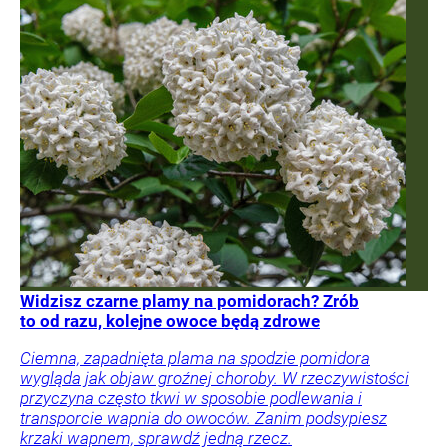
Widzisz czarne plamy na pomidorach? Zrób
to od razu, kolejne owoce będą zdrowe
Ciemna, zapadnięta plama na spodzie pomidora
wygląda jak objaw groźnej choroby. W rzeczywistości
przyczyna często tkwi w sposobie podlewania i
transporcie wapnia do owoców. Zanim podsypiesz
krzaki wapnem, sprawdź jedną rzecz.