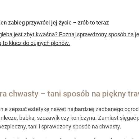
 zabieg przywróci jej życie – zrób to teraz
gleba jest zbyt kwaśna? Poznaj sprawdzony sposób na je
ą to klucz do bujnych plonów.
a chwasty – tani sposób na piękny tra
cznie zepsuć estetykę nawet najbardziej zadbanego ogro
 mlecze, babka, szczawik czy koniczyna. Zamiast sięgać p
ezpieczny, tani i sprawdzony sposób na chwasty.