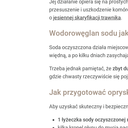
Jej działanie opiera się na prosty
przesuszenie i uszkodzenie komórek
o
jesiennej skaryfikacji trawnika
.
Wodorowęglan sodu jak
Soda oczyszczona działa miejscowo 
więdną, a po kilku dniach zasycha
Trzeba jednak pamiętać, że
zbyt d
gdzie chwasty rzeczywiście się poj
Jak przygotować oprys
Aby uzyskać skuteczny i bezpieczn
1 łyżeczka sody oczyszczonej n
kilka kropel płynu do mycia nac