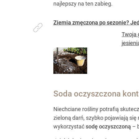
najlepszy na ten zabieg.
Ziemia zmęczona po sezonie? Jeden
Twoja 
jesieni
Soda oczyszczona kontr
Niechciane rośliny potrafią skute
zieloną darń, szybko pojawiają się
wykorzystać
sodę oczyszczoną
– b