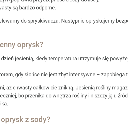
chwasty są bardzo odporne.
zelewamy do spryskiwacza. Następnie opryskujemy
bezp
ienny oprysk?
 dzień jesienią
, kiedy temperatura utrzymuje się powyże
czorem
, gdy słońce nie jest zbyt intensywne – zapobiega 
i, aż chwasty całkowicie znikną. Jesienią rośliny mag
zniej, bo przenika do wnętrza rośliny i niszczy ją u źród
ika
.
 oprysk z sody?