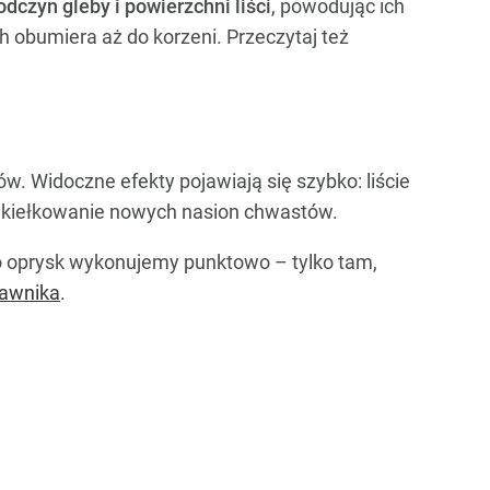
czyn gleby i powierzchni liści
, powodując ich
ch obumiera aż do korzeni. Przeczytaj też
w. Widoczne efekty pojawiają się szybko: liście
eż kiełkowanie nowych nasion chwastów.
go oprysk wykonujemy punktowo – tylko tam,
rawnika
.