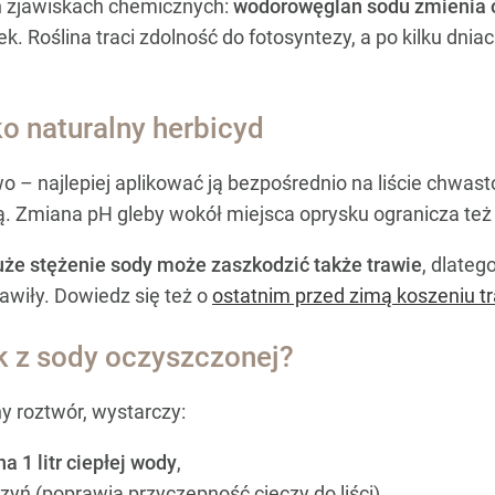
ch zjawiskach chemicznych:
wodorowęglan sodu zmienia od
. Roślina traci zdolność do fotosyntezy, a po kilku dnia
o naturalny herbicyd
– najlepiej aplikować ją bezpośrednio na liście chwastó
ją. Zmiana pH gleby wokół miejsca oprysku ogranicza t
uże stężenie sody może zaszkodzić także trawie
, dlate
awiły. Dowiedz się też o
ostatnim przed zimą koszeniu t
k z sody oczyszczonej?
y roztwór, wystarczy:
a 1 litr ciepłej wody
,
zyń (poprawia przyczepność cieczy do liści),