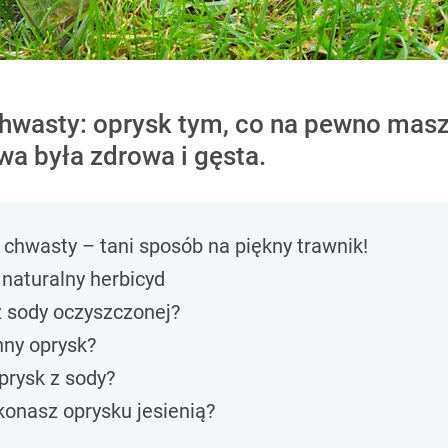
a chwasty: oprysk tym, co na pewno masz
awa była zdrowa i gęsta.
chwasty – tani sposób na piękny trawnik!
naturalny herbicyd
z sody oczyszczonej?
nny oprysk?
prysk z sody?
ykonasz oprysku jesienią?