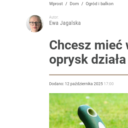
Wprost
/
Dom
/
Ogród i balkon
Autor:
Ewa Jagalska
Chcesz mieć w
oprysk działa
Dodano:
12
października
2025
17:00