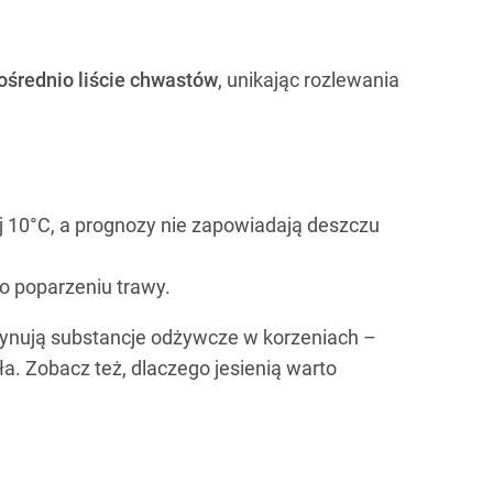
ośrednio liście chwastów
, unikając rozlewania
j 10°C, a prognozy nie zapowiadają deszczu
to poparzeniu trawy.
azynują substancje odżywcze w korzeniach –
ła. Zobacz też, dlaczego jesienią warto