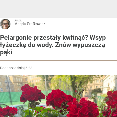
Autor:
Magda Grefkowicz
Pelargonie przestały kwitnąć? Wsyp
łyżeczkę do wody. Znów wypuszczą
pąki
Dodano:
dzisiaj
5:23