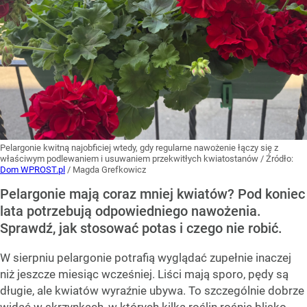
Pelargonie kwitną najobficiej wtedy, gdy regularne nawożenie łączy się z
właściwym podlewaniem i usuwaniem przekwitłych kwiatostanów
/ Źródło:
Dom WPROST.pl
/
Magda Grefkowicz
Pelargonie mają coraz mniej kwiatów? Pod koniec
lata potrzebują odpowiedniego nawożenia.
Sprawdź, jak stosować potas i czego nie robić.
W sierpniu pelargonie potrafią wyglądać zupełnie inaczej
niż jeszcze miesiąc wcześniej. Liści mają sporo, pędy są
długie, ale kwiatów wyraźnie ubywa. To szczególnie dobrze
widać w skrzynkach, w których kilka roślin rośnie blisko