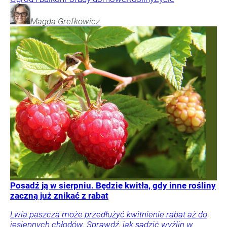
Magda
Grefkowicz
Posadź ją w sierpniu. Będzie kwitła, gdy inne rośliny
zaczną już znikać z rabat
Lwia paszcza może przedłużyć kwitnienie rabat aż do
jesiennych chłodów. Sprawdź, jak sadzić wyżlin w