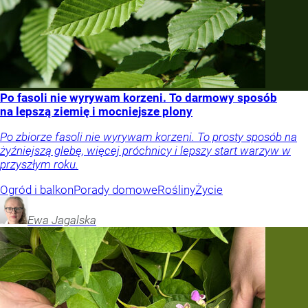
Po fasoli nie wyrywam korzeni. To darmowy sposób
na lepszą ziemię i mocniejsze plony
Po zbiorze fasoli nie wyrywam korzeni. To prosty sposób na
żyźniejszą glebę, więcej próchnicy i lepszy start warzyw w
przyszłym roku.
Ogród i balkon
Porady domowe
Rośliny
Życie
Ewa
Jagalska