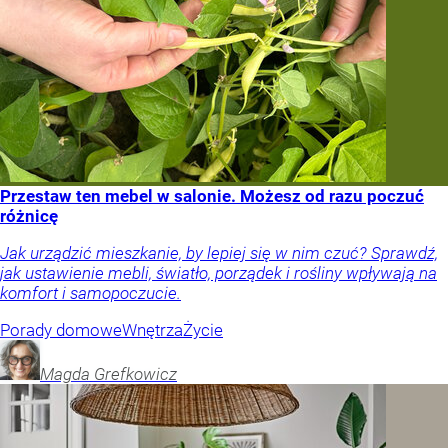
Przestaw ten mebel w salonie. Możesz od razu poczuć
różnicę
Jak urządzić mieszkanie, by lepiej się w nim czuć? Sprawdź,
jak ustawienie mebli, światło, porządek i rośliny wpływają na
komfort i samopoczucie.
Porady domowe
Wnętrza
Życie
Magda
Grefkowicz