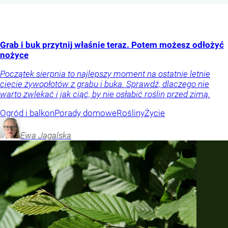
Grab i buk przytnij właśnie teraz. Potem możesz odłożyć
nożyce
Początek sierpnia to najlepszy moment na ostatnie letnie
cięcie żywopłotów z grabu i buka. Sprawdź, dlaczego nie
warto zwlekać i jak ciąć, by nie osłabić roślin przed zimą.
Ogród i balkon
Porady domowe
Rośliny
Życie
Ewa
Jagalska