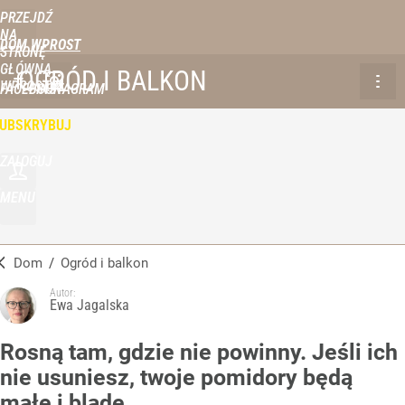
PRZEJDŹ
NA
DOM WPROST
STRONĘ
GŁÓWNĄ
OGRÓD I BALKON
WPROST.PL
FACEBOOK
INSTAGRAM
UBSKRYBUJ
ZALOGUJ
MENU
Dom
/
Ogród i balkon
Autor:
Ewa Jagalska
Rosną tam, gdzie nie powinny. Jeśli ich
nie usuniesz, twoje pomidory będą
małe i blade