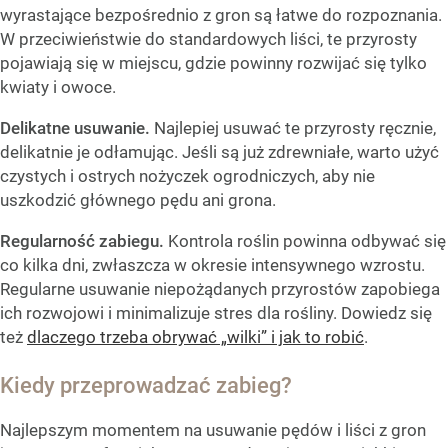
wyrastające bezpośrednio z gron są łatwe do rozpoznania.
W przeciwieństwie do standardowych liści, te przyrosty
pojawiają się w miejscu, gdzie powinny rozwijać się tylko
kwiaty i owoce.
Delikatne usuwanie.
Najlepiej usuwać te przyrosty ręcznie,
delikatnie je odłamując. Jeśli są już zdrewniałe, warto użyć
czystych i ostrych nożyczek ogrodniczych, aby nie
uszkodzić głównego pędu ani grona.
Regularność zabiegu.
Kontrola roślin powinna odbywać się
co kilka dni, zwłaszcza w okresie intensywnego wzrostu.
Regularne usuwanie niepożądanych przyrostów zapobiega
ich rozwojowi i minimalizuje stres dla rośliny. Dowiedz się
też
dlaczego trzeba obrywać „wilki” i jak to robić
.
Kiedy przeprowadzać zabieg?
Najlepszym momentem na usuwanie pędów i liści z gron