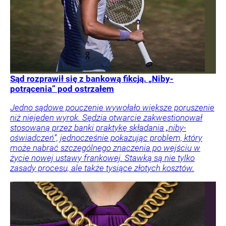
Sąd rozprawił się z bankową fikcją. „Niby-
potrącenia” pod ostrzałem
Jedno sądowe pouczenie wywołało większe poruszenie
niż niejeden wyrok. Sędzia otwarcie zakwestionował
stosowaną przez banki praktykę składania „niby-
oświadczeń”, jednocześnie pokazując problem, który
może nabrać szczególnego znaczenia po wejściu w
życie nowej ustawy frankowej. Stawką są nie tylko
zasady procesu, ale także tysiące złotych kosztów.