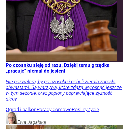
Po czosnku sieję od razu. Dzięki temu grządka
„pracuje” niemal do jesieni
Nie pozwalam, by po czosnku i cebuli ziemia zarosła
chwastami. Są warzywa, które zdążą wyrosnąć jeszcze
w tym sezonie, oraz poplony poprawiające żyzność
gleby.
Ogród i balkon
Porady domowe
Rośliny
Życie
Ewa
Jagalska