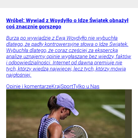
Wróbel: Wywiad z Woydyłło o Idze Świątek obnażył
coś znacznie gorszego
Burza po wywiadzie z Ewą Woydyłło nie wybuchła
dlatego, że padły kontrowersyjne słowa o Idze Świątek.
Wybuchła dlatego, że coraz częściej za ekspercką
analizę uznajemy opinie wygłaszane bez wiedzy, faktów
i odpowiedzialności. Internet od dawna premiuje nie
tych, którzy wiedzą najwięcej, lecz tych, którzy mówią
najgłośniej.
Opinie i komentarze
Kraj
Sport
Tylko u Nas