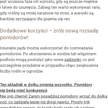
jest wczesna faza ich wzrostu, gdy są jeszcze miękkie
i łatwe do usunięcia. Zabieg ten warto wykonywać rano,
gdy rośliny są mniej narażone na stres, a warunki są
bardziej sprzyjające dla gojenia się ran.
Dodatkowe korzyści – zrób nową rozsadę
pomidorów!
Usunięte pędy można wykorzystać do rozmnażania
pomidorów. Po ukorzenieniu w wodzie lub wilgotnym
podłożu mogą posłużyć jako nowe
sadzonki
, co jest
szczególnie przydatne w przypadku chęci zwiększenia
liczby roślin w ogrodzie.
Ten składnik w dołku zmienia wszystko. Pomidory
nie będą mieć konkurencji
Nie syp chemii! Zanim posadzisz pomidory, wrzuć do dołka
coś, co zadziała lepiej niż drogi nawóz. Prosty trik
ogrodników sprawi, że krzaki będą rosły jak szalone,