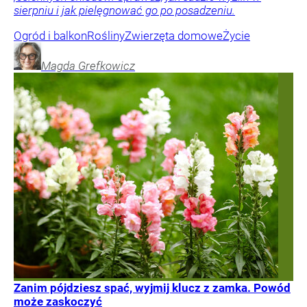
sierpniu i jak pielęgnować go po posadzeniu.
Ogród i balkon
Rośliny
Zwierzęta domowe
Życie
Magda
Grefkowicz
Zanim pójdziesz spać, wyjmij klucz z zamka. Powód
może zaskoczyć