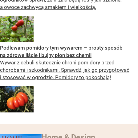
a owoce zachwycą smakiem i wielkością.
Podlewam pomidory tym wywarem – prosty sposób
na zdrowe liście i bujny plon bez chemii
Wywar z cebuli skutecznie chroni pomidory przed
chorobami i szkodnikami. Sprawdź, jak go przygotować
i stosować w ogrodzie. Pomidory to pokochają!
Home & Design