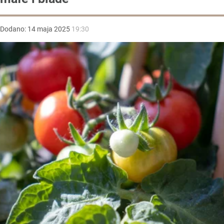
Dodano:
14
maja
2025
19:30