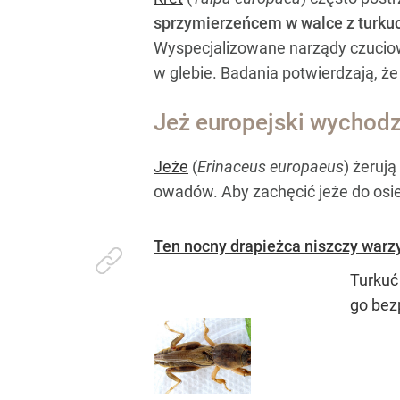
sprzymierzeńcem w walce z turku
Wyspecjalizowane narządy czuciow
w glebie. Badania potwierdzają, ż
Jeż europejski wychodz
Jeże
(
Erinaceus europaeus
) żeruj
owadów. Aby zachęcić jeże do osied
Ten nocny drapieżca niszczy warz
Turkuć
go bez