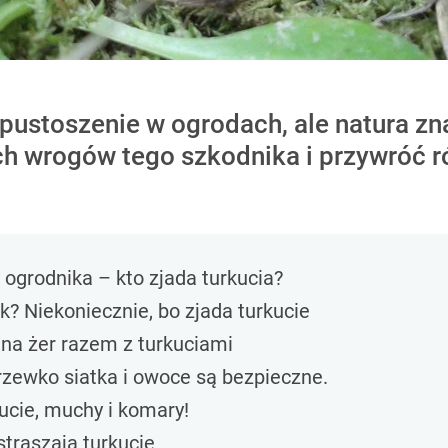
spustoszenie w ogrodach, ale natura zn
ch wrogów tego szkodnika i przywróć 
 ogrodnika – kto zjada turkucia?
k? Niekoniecznie, bo zjada turkucie
na żer razem z turkuciami
zewko siatka i owoce są bezpieczne.
ucie, muchy i komary!
straszają turkucie