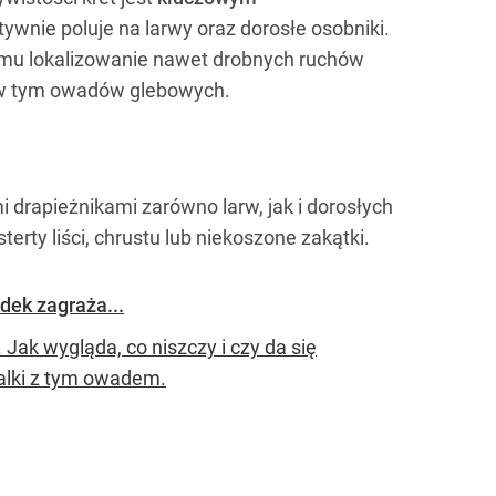
ktywnie poluje na larwy oraz dorosłe osobniki.
 mu lokalizowanie nawet drobnych ruchów
, w tym owadów glebowych.
i drapieżnikami zarówno larw, jak i dorosłych
erty liści, chrustu lub niekoszone zakątki.
dek zagraża...
Jak wygląda, co niszczy i czy da się
alki z tym owadem.