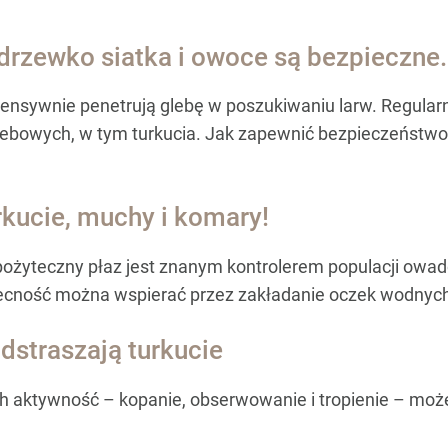
drzewko siatka i owoce są bezpieczne.
intensywnie penetrują glebę w poszukiwaniu larw. Regul
glebowych, w tym turkucia. Jak zapewnić bezpieczeńs
rkucie, muchy i komary!
o pożyteczny płaz jest znanym kontrolerem populacji ow
becność można wspierać przez zakładanie oczek wodnych
odstraszają turkucie
ch aktywność – kopanie, obserwowanie i tropienie – może