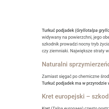
Turkuć podjadek (
Gryllotalpa gryll
widywany na powierzchni, jego obe
szkodnik prowadzi nocny tryb życi
czy ziemniaki. Największe straty w
Naturalni sprzymierzeńc
Zamiast sięgać po chemiczne środ
Turkuć podjadek ma w przyrodzie
Kret europejski – szkod
Kret
(
Talpa europaea
) często post