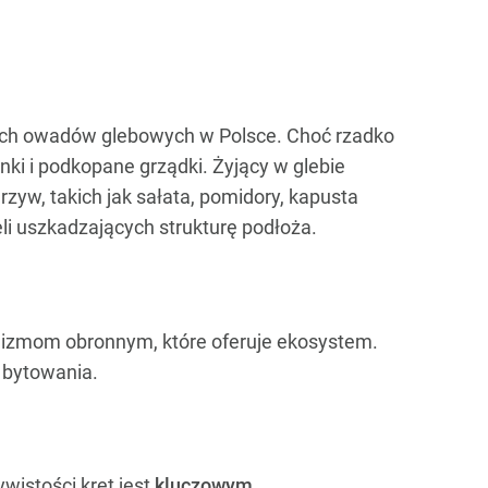
jnych owadów glebowych w Polsce. Choć rzadko
ki i podkopane grządki. Żyjący w glebie
zyw, takich jak sałata, pomidory, kapusta
eli uszkadzających strukturę podłoża.
anizmom obronnym, które oferuje ekosystem.
 bytowania.
wistości kret jest
kluczowym