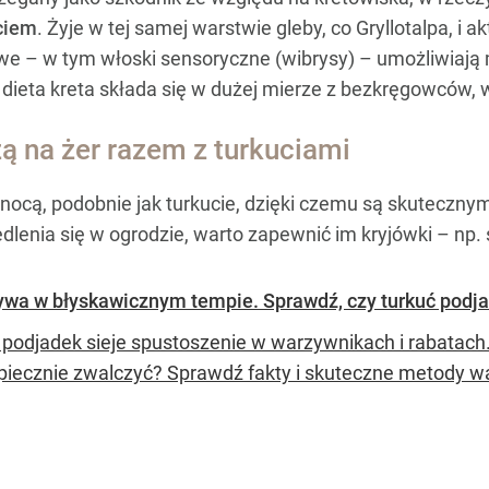
ciem
. Żyje w tej samej warstwie gleby, co Gryllotalpa, i a
e – w tym włoski sensoryczne (wibrysy) – umożliwiają
e dieta kreta składa się w dużej mierze z bezkręgowców
ą na żer razem z turkuciami
ą nocą, podobnie jak turkucie, dzięki czemu są skutecznym
lenia się w ogrodzie, warto zapewnić im kryjówki – np. st
ywa w błyskawicznym tempie. Sprawdź, czy turkuć podja
 podjadek sieje spustoszenie w warzywnikach i rabatach. 
piecznie zwalczyć? Sprawdź fakty i skuteczne metody w