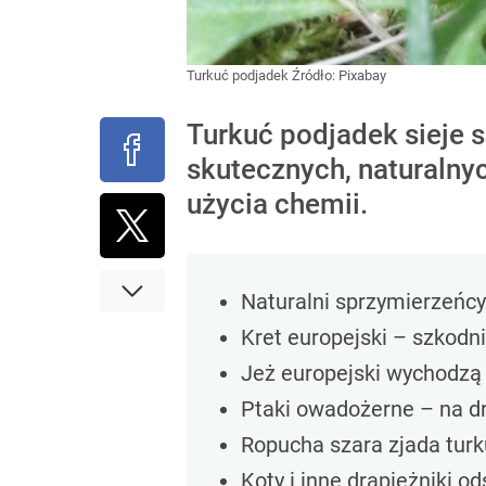
Turkuć podjadek
Źródło:
Pixabay
Turkuć podjadek sieje 
skutecznych, naturalny
użycia chemii.
Naturalni sprzymierzeńcy
Kret europejski – szkodni
Jeż europejski wychodzą 
Ptaki owadożerne – na dr
Ropucha szara zjada turk
Koty i inne drapieżniki od