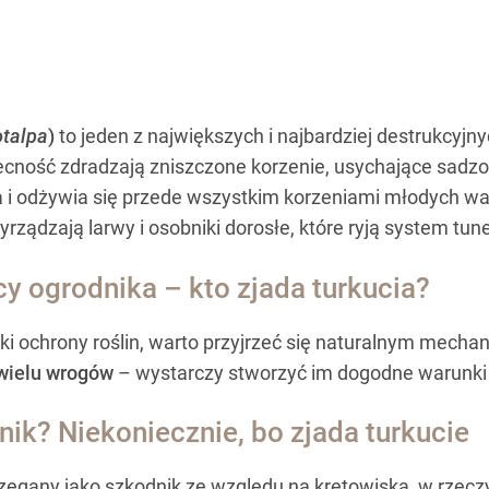
otalpa
)
to jeden z największych i najbardziej destrukcy
cność zdradzają zniszczone korzenie, usychające sadzon
a i odżywia się przede wszystkim korzeniami młodych war
yrządzają larwy i osobniki dorosłe, które ryją system tun
y ogrodnika – kto zjada turkucia?
ki ochrony roślin, warto przyjrzeć się naturalnym mech
 wielu wrogów
– wystarczy stworzyć im dogodne warunki
nik? Niekoniecznie, bo zjada turkucie
rzegany jako szkodnik ze względu na kretowiska, w rzeczy