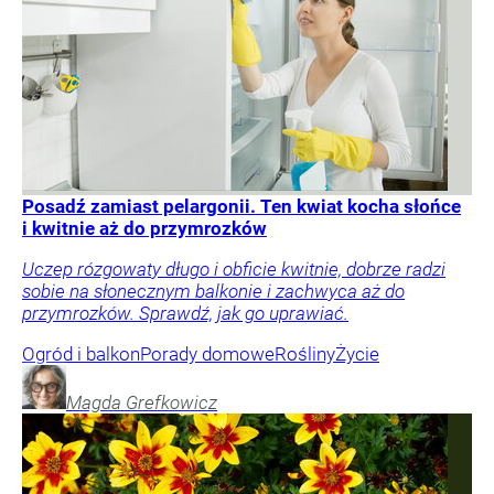
Posadź zamiast pelargonii. Ten kwiat kocha słońce
i kwitnie aż do przymrozków
Uczep rózgowaty długo i obficie kwitnie, dobrze radzi
sobie na słonecznym balkonie i zachwyca aż do
przymrozków. Sprawdź, jak go uprawiać.
Ogród i balkon
Porady domowe
Rośliny
Życie
Magda
Grefkowicz