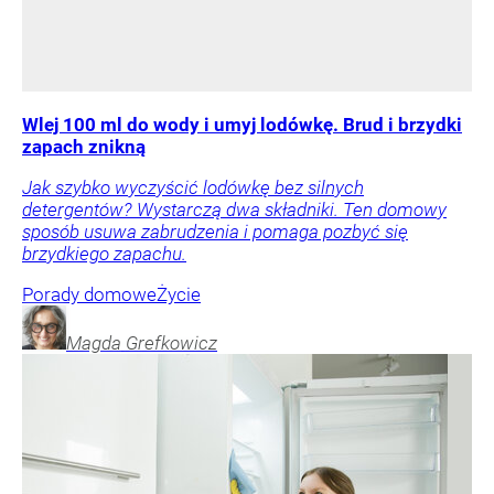
Wlej 100 ml do wody i umyj lodówkę. Brud i brzydki
zapach znikną
Jak szybko wyczyścić lodówkę bez silnych
detergentów? Wystarczą dwa składniki. Ten domowy
sposób usuwa zabrudzenia i pomaga pozbyć się
brzydkiego zapachu.
Porady domowe
Życie
Magda
Grefkowicz