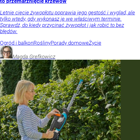
to przemarznięcie krzewów
Letnie cięcie żywopłotu poprawia jego gęstość i wygląd, ale
tylko wtedy, gdy wykonasz je we właściwym terminie.
Sprawdź, do kiedy przycinać żywopłot i jak robić to bez
błędów.
Ogród i balkon
Rośliny
Porady domowe
Życie
Magda
Grefkowicz