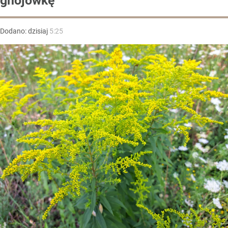
gnojówkę
Dodano:
dzisiaj
5:25