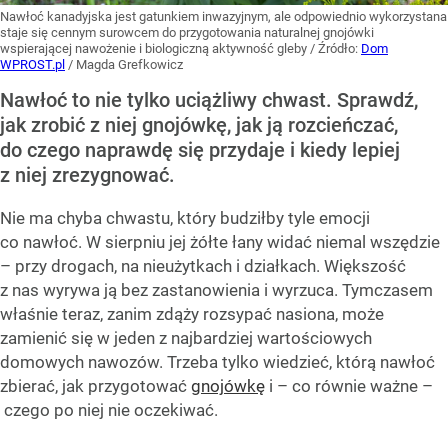
Nawłoć kanadyjska jest gatunkiem inwazyjnym, ale odpowiednio wykorzystana
staje się cennym surowcem do przygotowania naturalnej gnojówki
wspierającej nawożenie i biologiczną aktywność gleby
/ Źródło:
Dom
WPROST.pl
/
Magda Grefkowicz
Nawłoć to nie tylko uciążliwy chwast. Sprawdź,
jak zrobić z niej gnojówkę, jak ją rozcieńczać,
do czego naprawdę się przydaje i kiedy lepiej
z niej zrezygnować.
Nie ma chyba chwastu, który budziłby tyle emocji
co nawłoć. W sierpniu jej żółte łany widać niemal wszędzie
– przy drogach, na nieużytkach i działkach. Większość
z nas wyrywa ją bez zastanowienia i wyrzuca. Tymczasem
właśnie teraz, zanim zdąży rozsypać nasiona, może
zamienić się w jeden z najbardziej wartościowych
domowych nawozów. Trzeba tylko wiedzieć, którą nawłoć
zbierać, jak przygotować
gnojówkę
i – co równie ważne –
czego po niej nie oczekiwać.