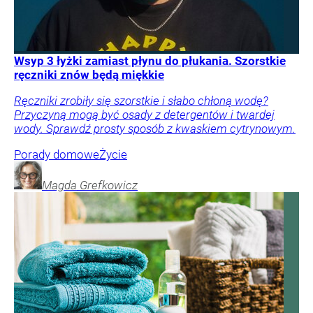
Wsyp 3 łyżki zamiast płynu do płukania. Szorstkie
ręczniki znów będą miękkie
Ręczniki zrobiły się szorstkie i słabo chłoną wodę?
Przyczyną mogą być osady z detergentów i twardej
wody. Sprawdź prosty sposób z kwaskiem cytrynowym.
Porady domowe
Życie
Magda
Grefkowicz