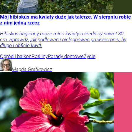
Mój hibiskus ma kwiaty duże jak talerze. W sierpniu robię
z nim jedną rzecz
Hibiskus bagienny może mieć kwiaty o średnicy nawet 30
cm. Sprawdź, jak podlewać i pielęgnować go w sierpniu, by
długo i obficie kwitł.
Ogród i balkon
Rośliny
Porady domowe
Życie
Magda
Grefkowicz