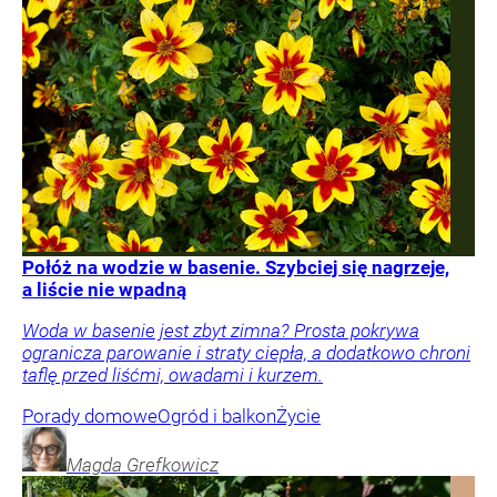
Połóż na wodzie w basenie. Szybciej się nagrzeje,
a liście nie wpadną
Woda w basenie jest zbyt zimna? Prosta pokrywa
ogranicza parowanie i straty ciepła, a dodatkowo chroni
taflę przed liśćmi, owadami i kurzem.
Porady domowe
Ogród i balkon
Życie
Magda
Grefkowicz