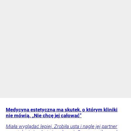
Medycyna estetyczna ma skutek, o którym kliniki
nie mówią. „Nie chcę jej całować”
Miała wyglądać lepiej. Zrobiła usta i nagle jej partner