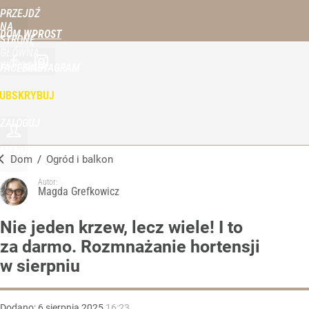
PRZEJDŹ
NA
DOM WPROST
STRONĘ
GŁÓWNĄ
WPROST.PL
FACEBOOK
INSTAGRAM
UBSKRYBUJ
ZALOGUJ
MENU
Dom
/
Ogród i balkon
Autor:
Magda Grefkowicz
Nie jeden krzew, lecz wiele! I to
za darmo. Rozmnażanie hortensji
w sierpniu
Dodano:
6
sierpnia
2025
16:23