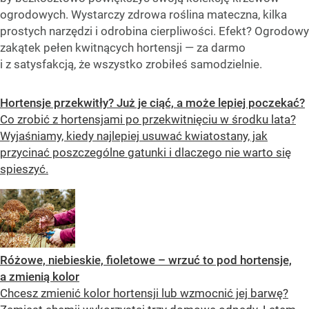
ogrodowych. Wystarczy zdrowa roślina mateczna, kilka
prostych narzędzi i odrobina cierpliwości. Efekt? Ogrodowy
zakątek pełen kwitnących hortensji — za darmo
i z satysfakcją, że wszystko zrobiłeś samodzielnie.
Hortensje przekwitły? Już je ciąć, a może lepiej poczekać?
Co zrobić z hortensjami po przekwitnięciu w środku lata?
Wyjaśniamy, kiedy najlepiej usuwać kwiatostany, jak
przycinać poszczególne gatunki i dlaczego nie warto się
spieszyć.
Różowe, niebieskie, fioletowe – wrzuć to pod hortensje,
a zmienią kolor
Chcesz zmienić kolor hortensji lub wzmocnić jej barwę?