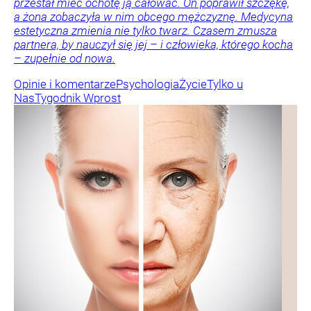
przestał mieć ochotę ją całować. On poprawił szczękę,
a żona zobaczyła w nim obcego mężczyznę. Medycyna
estetyczna zmienia nie tylko twarz. Czasem zmusza
partnera, by nauczył się jej – i człowieka, którego kocha
– zupełnie od nowa.
Opinie i komentarze
Psychologia
Życie
Tylko u
Nas
Tygodnik Wprost