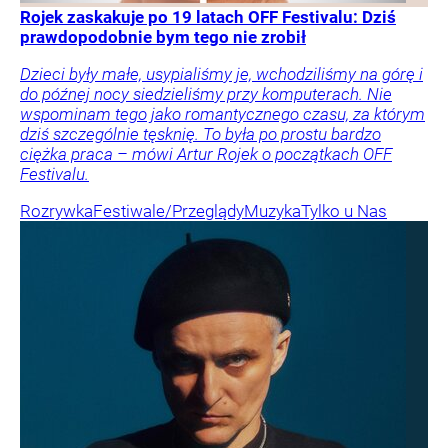
Rojek zaskakuje po 19 latach OFF Festivalu: Dziś
prawdopodobnie bym tego nie zrobił
Dzieci były małe, usypialiśmy je, wchodziliśmy na górę i
do późnej nocy siedzieliśmy przy komputerach. Nie
wspominam tego jako romantycznego czasu, za którym
dziś szczególnie tęsknię. To była po prostu bardzo
ciężka praca – mówi Artur Rojek o początkach OFF
Festivalu.
Rozrywka
Festiwale/Przeglądy
Muzyka
Tylko u Nas