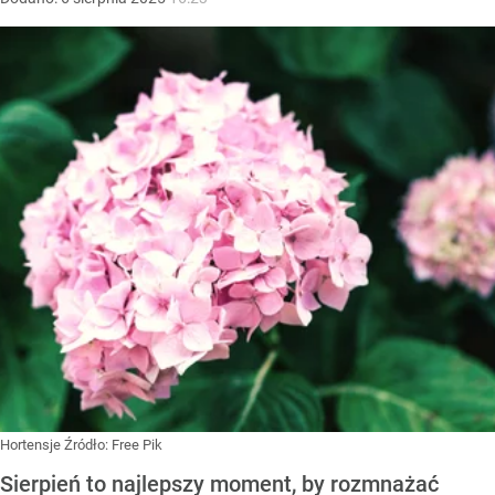
Hortensje
Źródło:
Free Pik
Sierpień to najlepszy moment, by rozmnażać