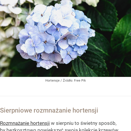
Hortensje
/ Źródło:
Free Pik
Sierpniowe rozmnażanie hortensji
Rozmnażanie hortensji
w sierpniu to świetny sposób,
by bezkosztowo powiększyć swoją kolekcję krzewów