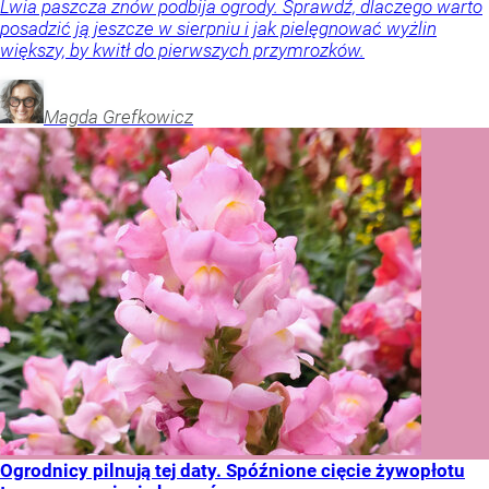
Lwia paszcza znów podbija ogrody. Sprawdź, dlaczego warto
posadzić ją jeszcze w sierpniu i jak pielęgnować wyżlin
większy, by kwitł do pierwszych przymrozków.
Magda
Grefkowicz
Ogrodnicy pilnują tej daty. Spóźnione cięcie żywopłotu