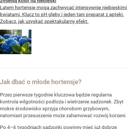
zmienią kolor na niebieski
Latem hortensje mogą zachwycać intensywnie niebieskimi
kwiatami. Klucz to pH gleby i jeden tani preparat z apteki.
Zobacz, jak uzyskać spektakularny efekt.
Jak dbać o młode hortensje?
Przez pierwsze tygodnie kluczowa będzie regularna
kontrola wilgotności podłoża i wietrzenie sadzonek. Zbyt
mokre środowisko sprzyja chorobom grzybowym,
natomiast przesuszenie może zahamować rozwój korzeni.
Po 4–6 tygodniach sadzonki powinny mieć już dobrze