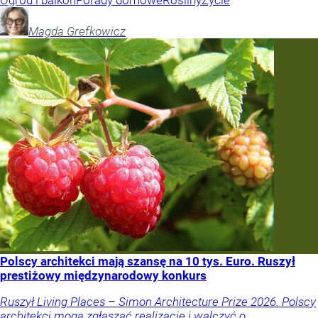
Ogród i balkon
Porady domowe
Rośliny
Życie
Magda
Grefkowicz
Polscy architekci mają szansę na 10 tys. Euro. Ruszył
prestiżowy międzynarodowy konkurs
Ruszył Living Places – Simon Architecture Prize 2026. Polscy
architekci mogą zgłaszać realizacje i walczyć o