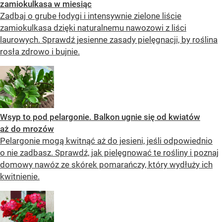
zamiokulkasa w miesiąc
Zadbaj o grube łodygi i intensywnie zielone liście
zamiokulkasa dzięki naturalnemu nawozowi z liści
laurowych. Sprawdź jesienne zasady pielęgnacji, by roślina
rosła zdrowo i bujnie.
Wsyp to pod pelargonie. Balkon ugnie się od kwiatów
aż do mrozów
Pelargonie mogą kwitnąć aż do jesieni, jeśli odpowiednio
o nie zadbasz. Sprawdź, jak pielęgnować te rośliny i poznaj
domowy nawóz ze skórek pomarańczy, który wydłuży ich
kwitnienie.