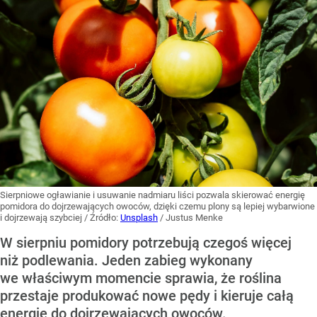
Sierpniowe ogławianie i usuwanie nadmiaru liści pozwala skierować energię
pomidora do dojrzewających owoców, dzięki czemu plony są lepiej wybarwione
i dojrzewają szybciej
/ Źródło:
Unsplash
/
Justus Menke
W sierpniu pomidory potrzebują czegoś więcej
niż podlewania. Jeden zabieg wykonany
we właściwym momencie sprawia, że roślina
przestaje produkować nowe pędy i kieruje całą
energię do dojrzewających owoców.