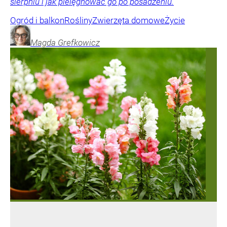
sierpniu i jak pielęgnować go po posadzeniu.
Ogród i balkon
Rośliny
Zwierzęta domowe
Życie
Magda
Grefkowicz