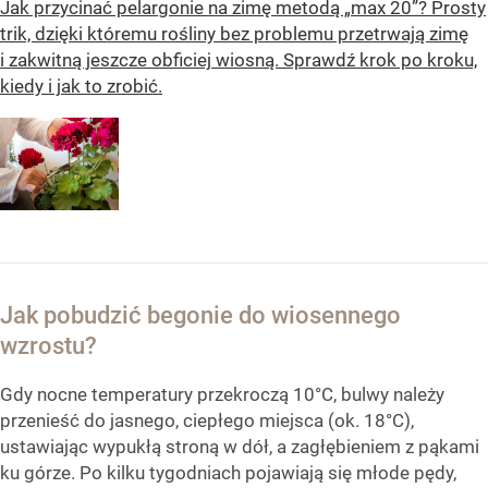
Jak przycinać pelargonie na zimę metodą „max 20”? Prosty
trik, dzięki któremu rośliny bez problemu przetrwają zimę
i zakwitną jeszcze obficiej wiosną. Sprawdź krok po kroku,
kiedy i jak to zrobić.
Jak pobudzić begonie do wiosennego
wzrostu?
Gdy nocne temperatury przekroczą 10°C, bulwy należy
przenieść do jasnego, ciepłego miejsca (ok. 18°C),
ustawiając wypukłą stroną w dół, a zagłębieniem z pąkami
ku górze. Po kilku tygodniach pojawiają się młode pędy,