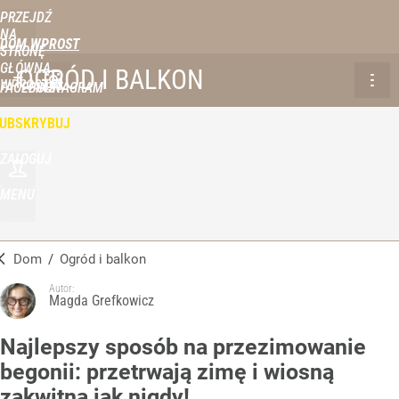
PRZEJDŹ
NA
DOM WPROST
STRONĘ
GŁÓWNĄ
OGRÓD I BALKON
WPROST.PL
FACEBOOK
INSTAGRAM
UBSKRYBUJ
ZALOGUJ
MENU
Dom
/
Ogród i balkon
Autor:
Magda Grefkowicz
Najlepszy sposób na przezimowanie
begonii: przetrwają zimę i wiosną
zakwitną jak nigdy!