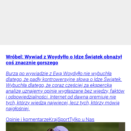
Wróbel: Wywiad z Woydyłło o Idze Świątek obnażył
coś znacznie gorszego
Burza po wywiadzie z Ewą Woydyłło nie wybuchła
dlatego, że padły kontrowersyjne słowa o Idze Świątek.
Wybuchła dlatego, że coraz częściej za ekspercką
analizę uznajemy opinie wygłaszane bez wiedzy, faktów
i odpowiedzialności. Internet od dawna premiuje nie
tych, którzy wiedzą najwięcej, lecz tych, którzy mówią
najgłośniej.
Opinie i komentarze
Kraj
Sport
Tylko u Nas