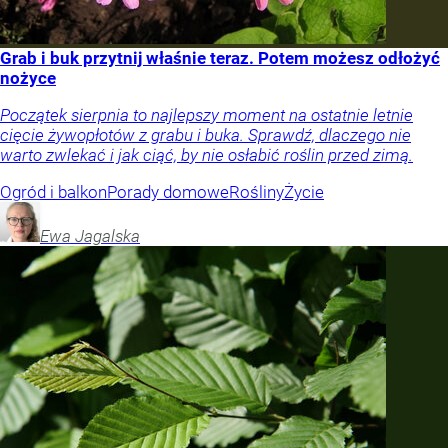
Grab i buk przytnij właśnie teraz. Potem możesz odłożyć
nożyce
Początek sierpnia to najlepszy moment na ostatnie letnie
cięcie żywopłotów z grabu i buka. Sprawdź, dlaczego nie
warto zwlekać i jak ciąć, by nie osłabić roślin przed zimą.
Ogród i balkon
Porady domowe
Rośliny
Życie
Ewa
Jagalska