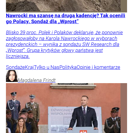
Nawrocki ma szansę na drugą kadencję? Tak ocenili
go Polacy. Sondaż dla „Wprost”
Blisko 39 proc. Polek i Polaków deklaruje, że ponownie
zagłosowałoby na Karola Nawrockiego w wyborach
prezydenckich – wynika z sondażu SW Research dla
„Wprost”. Grupa krytyków głowy państwa jest
liczniejsza.
Sondaże
Kraj
Tylko u Nas
Polityka
Opinie i komentarze
Magdalena
Frindt