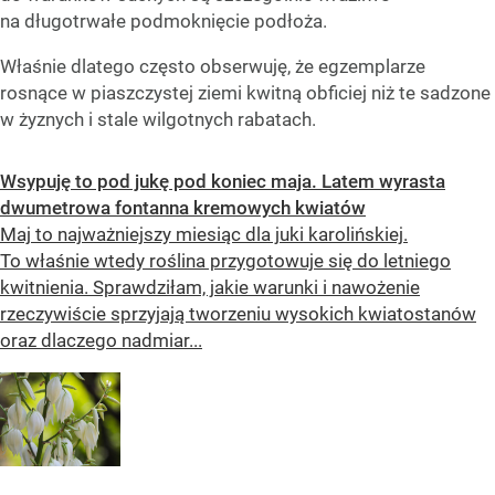
na długotrwałe podmoknięcie podłoża.
Właśnie dlatego często obserwuję, że egzemplarze
rosnące w piaszczystej ziemi kwitną obficiej niż te sadzone
w żyznych i stale wilgotnych rabatach.
Wsypuję to pod jukę pod koniec maja. Latem wyrasta
dwumetrowa fontanna kremowych kwiatów
Maj to najważniejszy miesiąc dla juki karolińskiej.
To właśnie wtedy roślina przygotowuje się do letniego
kwitnienia. Sprawdziłam, jakie warunki i nawożenie
rzeczywiście sprzyjają tworzeniu wysokich kwiatostanów
oraz dlaczego nadmiar...