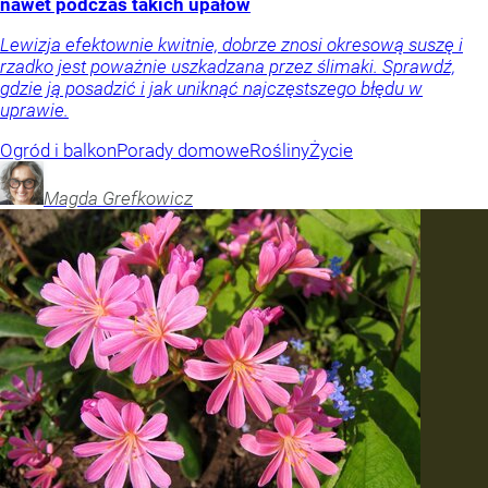
nawet podczas takich upałów
Lewizja efektownie kwitnie, dobrze znosi okresową suszę i
rzadko jest poważnie uszkadzana przez ślimaki. Sprawdź,
gdzie ją posadzić i jak uniknąć najczęstszego błędu w
uprawie.
Ogród i balkon
Porady domowe
Rośliny
Życie
Magda
Grefkowicz