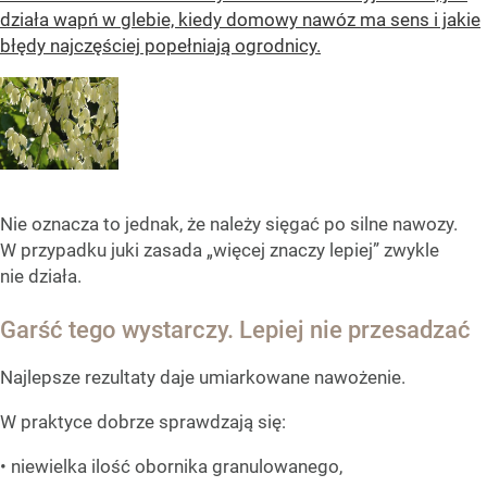
działa wapń w glebie, kiedy domowy nawóz ma sens i jakie
błędy najczęściej popełniają ogrodnicy.
Nie oznacza to jednak, że należy sięgać po silne nawozy.
W przypadku juki zasada „więcej znaczy lepiej” zwykle
nie działa.
Garść tego wystarczy. Lepiej nie przesadzać
Najlepsze rezultaty daje umiarkowane nawożenie.
W praktyce dobrze sprawdzają się:
• niewielka ilość obornika granulowanego,