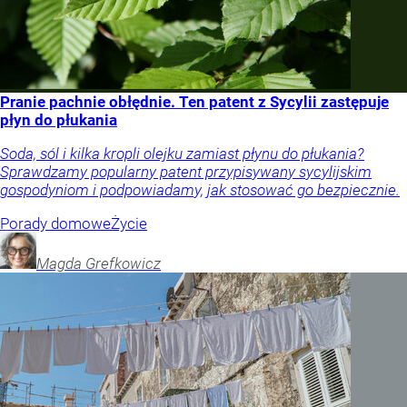
Pranie pachnie obłędnie. Ten patent z Sycylii zastępuje
płyn do płukania
Soda, sól i kilka kropli olejku zamiast płynu do płukania?
Sprawdzamy popularny patent przypisywany sycylijskim
gospodyniom i podpowiadamy, jak stosować go bezpiecznie.
Porady domowe
Życie
Magda
Grefkowicz