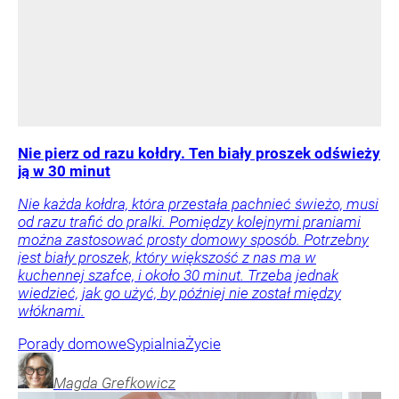
Nie pierz od razu kołdry. Ten biały proszek odświeży
ją w 30 minut
Nie każda kołdra, która przestała pachnieć świeżo, musi
od razu trafić do pralki. Pomiędzy kolejnymi praniami
można zastosować prosty domowy sposób. Potrzebny
jest biały proszek, który większość z nas ma w
kuchennej szafce, i około 30 minut. Trzeba jednak
wiedzieć, jak go użyć, by później nie został między
włóknami.
Porady domowe
Sypialnia
Życie
Magda
Grefkowicz