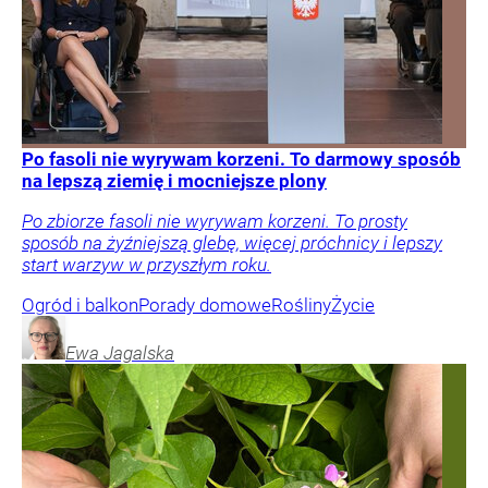
Po fasoli nie wyrywam korzeni. To darmowy sposób
na lepszą ziemię i mocniejsze plony
Po zbiorze fasoli nie wyrywam korzeni. To prosty
sposób na żyźniejszą glebę, więcej próchnicy i lepszy
start warzyw w przyszłym roku.
Ogród i balkon
Porady domowe
Rośliny
Życie
Ewa
Jagalska