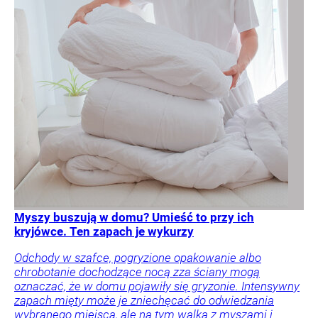
Myszy buszują w domu? Umieść to przy ich
kryjówce. Ten zapach je wykurzy
Odchody w szafce, pogryzione opakowanie albo
chrobotanie dochodzące nocą zza ściany mogą
oznaczać, że w domu pojawiły się gryzonie. Intensywny
zapach mięty może je zniechęcać do odwiedzania
wybranego miejsca, ale na tym walka z myszami i