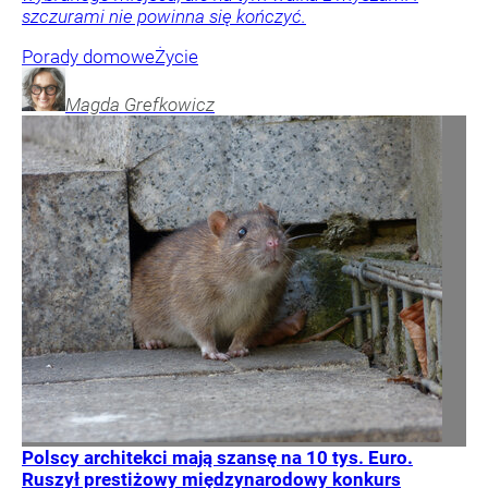
szczurami nie powinna się kończyć.
Porady domowe
Życie
Magda
Grefkowicz
Polscy architekci mają szansę na 10 tys. Euro.
Ruszył prestiżowy międzynarodowy konkurs