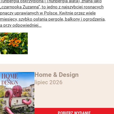
Tunbergia oskrzydlona (Thunbergia alata), znana jako
„czarnooka Zuzanna”, to jedno z najszybciej rosnących
pnączy uprawianych w Polsce. Kwitnie przez wiele
miesięcy, szybko osłania pergole, balkony i ogrodzenia,
a przy odpowiedniej...
Home & Design
lipiec 2026
POBIERZ WYDANIE