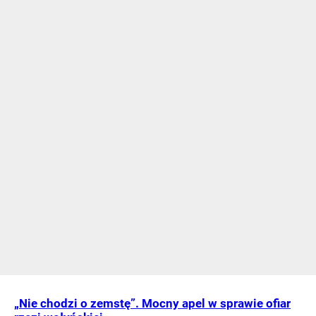
„Nie chodzi o zemstę”. Mocny apel w sprawie ofiar