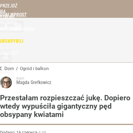
PRZEJDŹ
NA
DOM WPROST
STRONĘ
GŁÓWNĄ
WPROST.PL
FACEBOOK
INSTAGRAM
UBSKRYBUJ
ZALOGUJ
MENU
Dom
/
Ogród i balkon
Autor:
Magda Grefkowicz
Przestałam rozpieszczać jukę. Dopiero
wtedy wypuściła gigantyczny pęd
obsypany kwiatami
Dodano:
16
czerwca
4:49