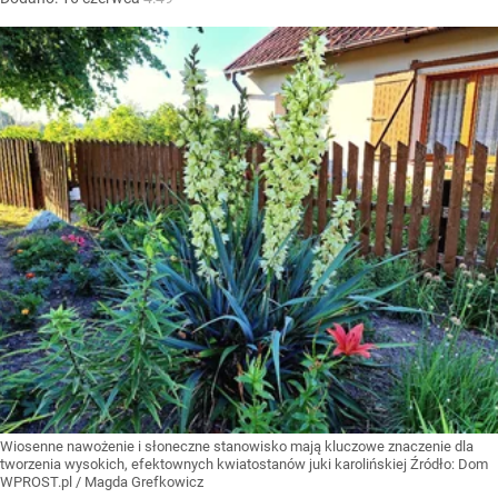
Wiosenne nawożenie i słoneczne stanowisko mają kluczowe znaczenie dla
tworzenia wysokich, efektownych kwiatostanów juki karolińskiej
Źródło:
Dom
WPROST.pl
/
Magda Grefkowicz