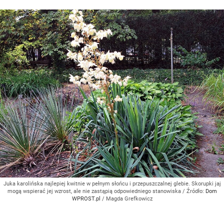
Juka karolińska najlepiej kwitnie w pełnym słońcu i przepuszczalnej glebie. Skorupki jaj
mogą wspierać jej wzrost, ale nie zastąpią odpowiedniego stanowiska
/ Źródło:
Dom
WPROST.pl
/
Magda Grefkowicz