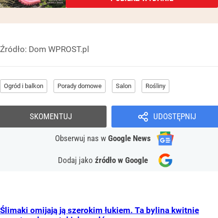
Źródło:
Dom WPROST.pl
Ogród i balkon
Porady domowe
Salon
Rośliny
SKOMENTUJ
UDOSTĘPNIJ
Obserwuj nas
w
Google News
Dodaj jako
źródło w Google
Ślimaki omijają ją szerokim łukiem. Ta bylina kwitnie