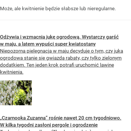
Może, ale kwitnienie będzie słabsze lub nieregularne.
Odżywia i wzmacnia jukę ogrodową. Wystarczy garść
w maju, a latem wypuści super kwiatostany
Niepozorna pielęgnacja w maju decyduje o tym, czy juka
ogrodowa stanie się gwiazdą rabaty, czy tylko zielonym
dodatkiem. Ten jeden krok potrafi uruchomić lawinę
kwitnienia.
„Czarnooka Zuzanna” rośnie nawet 20 cm tygodniowo.
W kilka tygodni zasłoni pergolę i ogrodzenie