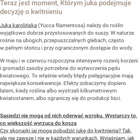
Teraz jest moment, Którym juka podejmuje
decyzję o kwitnieniu
Juka karolińska
(Yucca filamentosa) należy do roślin
wyjątkowo dobrze przystosowanych do suszy. W naturze
rośnie na ubogich, przepuszczalnych glebach, często
w pełnym słońcu i przy ograniczonym dostępie do wody.
W maju i w czerwcu rozpoczyna intensywny rozwój korzeni
i gromadzi zasoby potrzebne do wytworzenia pędu
kwiatowego. To właśnie wtedy błędy pielęgnacyjne mają
największe konsekwencje. Efekty zobaczymy dopiero
latem, kiedy roślina albo wystrzeli kilkumetrowym
kwiatostanem, albo ograniczy się do produkcji liści.
Sąsiedzi nie mogą od nich oderwać wzroku. Wystarczy to,
co większość wyrzuca do kosza
Czy skorupki jaj mogą pobudzić jukę do kwitnienia? Tak,
ale nie zawsze i nie w każdych warunkach. Wyjaśniam, jak