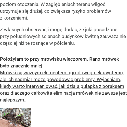
poziom otoczenia. W zagłębieniach terenu wilgoć
utrzymuje się dłużej, co zwiększa ryzyko problemów
z korzeniami.
Z własnych obserwacji mogę dodać, że juki posadzone
przy południowych ścianach budynków kwitną zauważalnie
częściej niż te rosnące w półcieniu.
Położyłam to przy mrowisku wieczorem. Rano mrówek
było znacznie mniej
Mrówki są ważnym elementem ogrodowego ekosystemu,
ale ich nadmiar może powodować problemy. Wyjaśniam,
kiedy warto interweniować, jak działa pułapka z boraksem
oraz dlaczego całkowita eliminacja mrówek nie zawsze jest
najlepszym...