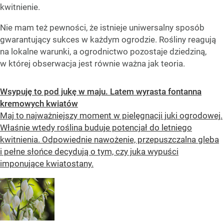
kwitnienie.
Nie mam też pewności, że istnieje uniwersalny sposób
gwarantujący sukces w każdym ogrodzie. Rośliny reagują
na lokalne warunki, a ogrodnictwo pozostaje dziedziną,
w której obserwacja jest równie ważna jak teoria.
Wsypuję to pod jukę w maju. Latem wyrasta fontanna
kremowych kwiatów
Maj to najważniejszy moment w pielęgnacji juki ogrodowej.
Właśnie wtedy roślina buduje potencjał do letniego
kwitnienia. Odpowiednie nawożenie, przepuszczalna gleba
i pełne słońce decydują o tym, czy juka wypuści
imponujące kwiatostany.