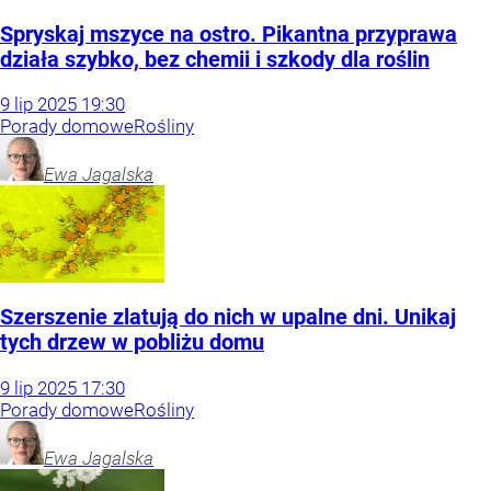
Spryskaj mszyce na ostro. Pikantna przyprawa
działa szybko, bez chemii i szkody dla roślin
9
lip
2025
19:30
Porady domowe
Rośliny
Ewa
Jagalska
Szerszenie zlatują do nich w upalne dni. Unikaj
tych drzew w pobliżu domu
9
lip
2025
17:30
Porady domowe
Rośliny
Ewa
Jagalska