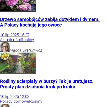
Drzewo samobójców zabija dotykiem i dymem.
A Polacy kochają jego owoce
10
lip
2025
16:27
Aktualności
Rośliny
Magda
Grefkowicz
Rośliny ucierpiały w burzy? Tak je uratujesz.
Prosty plan działania krok po kroku
10
lip
2025
12:03
Porady domowe
Rośliny