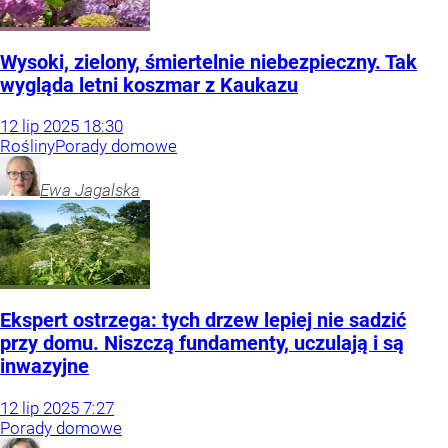
Wysoki, zielony, śmiertelnie niebezpieczny. Tak
wygląda letni koszmar z Kaukazu
12
lip
2025
18:30
Rośliny
Porady domowe
Ewa
Jagalska
Ekspert ostrzega: tych drzew lepiej nie sadzić
przy domu. Niszczą fundamenty, uczulają i są
inwazyjne
12
lip
2025
7:27
Porady domowe