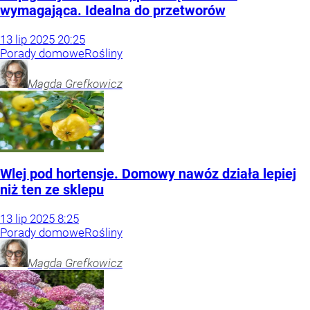
wymagająca. Idealna do przetworów
13
lip
2025
20:25
Porady domowe
Rośliny
Magda
Grefkowicz
Wlej pod hortensje. Domowy nawóz działa lepiej
niż ten ze sklepu
13
lip
2025
8:25
Porady domowe
Rośliny
Magda
Grefkowicz