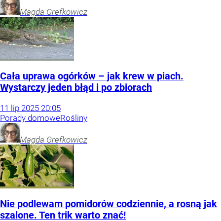
Magda
Grefkowicz
Cała uprawa ogórków – jak krew w piach.
Wystarczy jeden błąd i po zbiorach
11
lip
2025
20:05
Porady domowe
Rośliny
Magda
Grefkowicz
Nie podlewam pomidorów codziennie, a rosną jak
szalone. Ten trik warto znać!