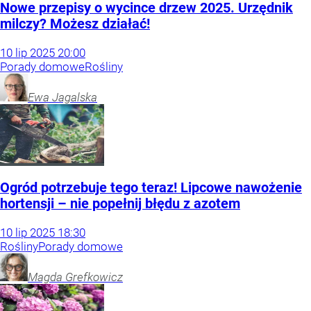
Nowe przepisy o wycince drzew 2025. Urzędnik
milczy? Możesz działać!
10
lip
2025
20:00
Porady domowe
Rośliny
Ewa
Jagalska
Ogród potrzebuje tego teraz! Lipcowe nawożenie
hortensji – nie popełnij błędu z azotem
10
lip
2025
18:30
Rośliny
Porady domowe
Magda
Grefkowicz