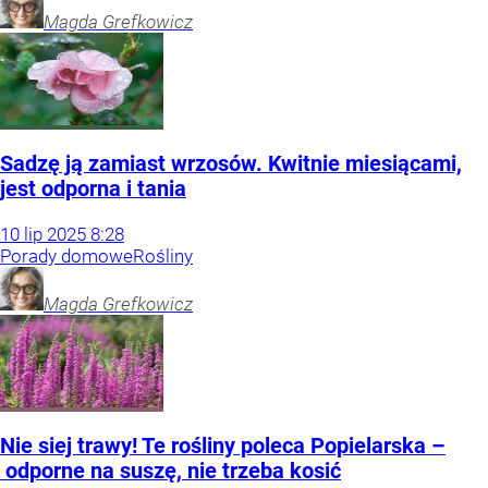
Magda
Grefkowicz
Sadzę ją zamiast wrzosów. Kwitnie miesiącami,
jest odporna i tania
10
lip
2025
8:28
Porady domowe
Rośliny
Magda
Grefkowicz
Nie siej trawy! Te rośliny poleca Popielarska –
odporne na suszę, nie trzeba kosić