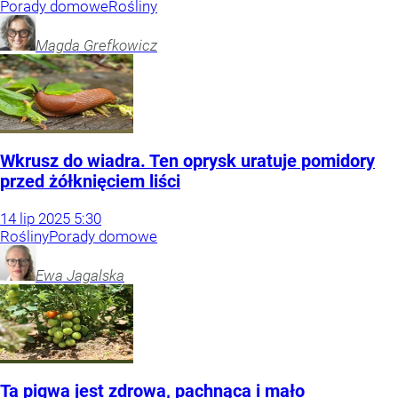
Porady domowe
Rośliny
Magda
Grefkowicz
Wkrusz do wiadra. Ten oprysk uratuje pomidory
przed żółknięciem liści
14
lip
2025
5:30
Rośliny
Porady domowe
Ewa
Jagalska
Ta pigwa jest zdrowa, pachnąca i mało