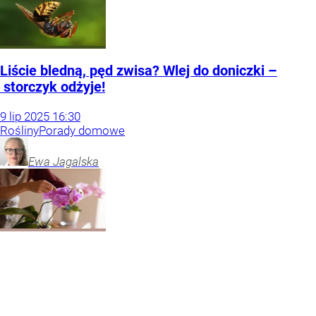
Liście bledną, pęd zwisa? Wlej do doniczki –
storczyk odżyje!
9
lip
2025
16:30
Rośliny
Porady domowe
Ewa
Jagalska