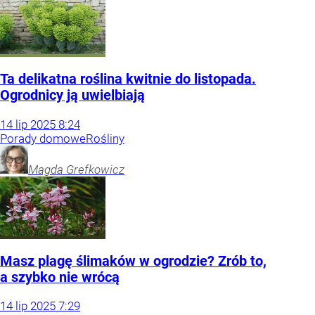
Ta delikatna roślina kwitnie do listopada.
Ogrodnicy ją uwielbiają
14
lip
2025
8:24
Porady domowe
Rośliny
Magda
Grefkowicz
Masz plagę ślimaków w ogrodzie? Zrób to,
a szybko nie wrócą
14
lip
2025
7:29