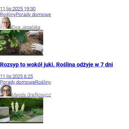
11
lip
2025
19:30
Rośliny
Porady domowe
Ewa
Jagalska
Rozsyp to wokół juki. Roślina odżyje w 7 dni
11
lip
2025
6:25
Porady domowe
Rośliny
Magda
Grefkowicz