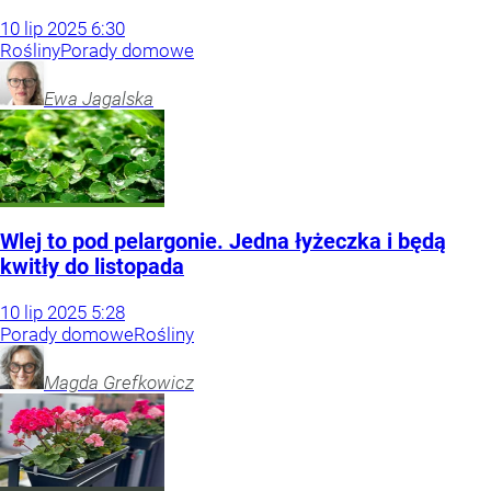
10
lip
2025
6:30
Rośliny
Porady domowe
Ewa
Jagalska
Wlej to pod pelargonie. Jedna łyżeczka i będą
kwitły do listopada
10
lip
2025
5:28
Porady domowe
Rośliny
Magda
Grefkowicz