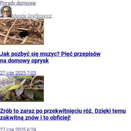
Porady domowe
Magda
Grefkowicz
Jak pozbyć się mszyc? Pięć przepisów
na domowy oprysk
27
cze
2025
7:03
Zrób to zaraz po przekwitnięciu róż. Dzięki temu
zakwitną znów i to obficiej!
27
cze
2025
6:24