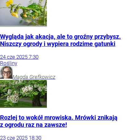
Wygląda jak akacja, ale to groźny przybysz.
Niszczy ogrody i wypiera rodzime gatunki
24
cze
2025
7:30
Rośliny
Magda
Grefkowicz
Rozlej to wokół mrowiska. Mrówki znikają
z ogrodu raz na zawsze!
23
cze
2025
18:30