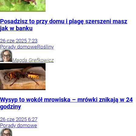
Posadzisz to przy domu i plagę szerszeni masz
jak w banku
26
cze
2025
7:23
Porady domowe
Rośliny
Magda
Grefkowicz
Wysyp to wokół mrowiska – mrówki znikają w 24
godziny
26
cze
2025
6:27
Porady domowe