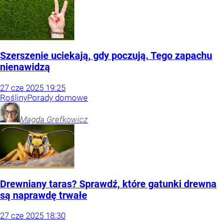
Szerszenie uciekają, gdy poczują. Tego zapachu
nienawidzą
27
cze
2025
19:25
Rośliny
Porady domowe
Magda
Grefkowicz
Drewniany taras? Sprawdź, które gatunki drewna
są naprawdę trwałe
27
cze
2025
18:30