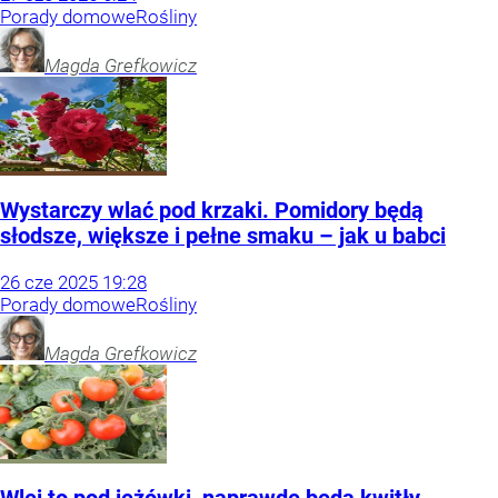
Porady domowe
Rośliny
Magda
Grefkowicz
Wystarczy wlać pod krzaki. Pomidory będą
słodsze, większe i pełne smaku – jak u babci
26
cze
2025
19:28
Porady domowe
Rośliny
Magda
Grefkowicz