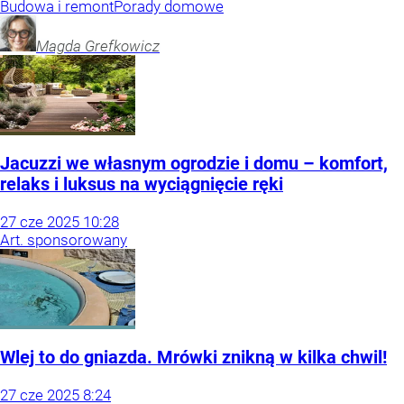
Budowa i remont
Porady domowe
Magda
Grefkowicz
Jacuzzi we własnym ogrodzie i domu – komfort,
relaks i luksus na wyciągnięcie ręki
27
cze
2025
10:28
Art. sponsorowany
Wlej to do gniazda. Mrówki znikną w kilka chwil!
27
cze
2025
8:24