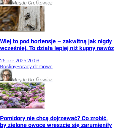
Magda
Grefkowicz
Wlej to pod hortensje – zakwitną jak nigdy
wcześniej. To działa lepiej niż kupny nawóz
25
cze
2025
20:03
Rośliny
Porady domowe
Magda
Grefkowicz
Pomidory nie chcą dojrzewać? Co zrobić,
by zielone owoce wreszcie się zarumieniły