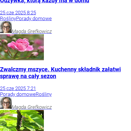
Odżywka, którą każdy ma w domu
25
cze
2025
8:25
Rośliny
Porady domowe
Magda
Grefkowicz
Zwalczmy mszyce. Kuchenny składnik załatwi
sprawę na cały sezon
25
cze
2025
7:21
Porady domowe
Rośliny
Magda
Grefkowicz