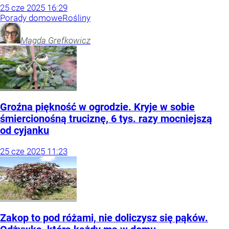
25
cze
2025
16:29
Porady domowe
Rośliny
Magda
Grefkowicz
Groźna piękność w ogrodzie. Kryje w sobie
śmiercionośną truciznę, 6 tys. razy mocniejszą
od cyjanku
25
cze
2025
11:23
Zakop to pod różami, nie doliczysz się pąków.