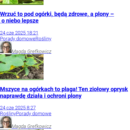
Wrzuć to pod ogórki, będą zdrowe, a plony –
o niebo lepsze
24
cze
2025
18:21
Porady domowe
Rośliny
Magda
Grefkowicz
Mszyce na ogórkach to plaga! Ten ziołowy oprysk
naprawdę działa i ochroni plony
24
cze
2025
8:27
Rośliny
Porady domowe
Magda
Grefkowicz