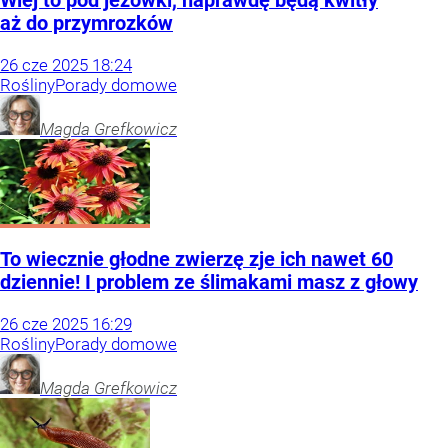
Wlej to pod jeżówki, naprawdę będą kwitły
aż do przymrozków
26
cze
2025
18:24
Rośliny
Porady domowe
Magda
Grefkowicz
To wiecznie głodne zwierzę zje ich nawet 60
dziennie! I problem ze ślimakami masz z głowy
26
cze
2025
16:29
Rośliny
Porady domowe
Magda
Grefkowicz