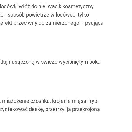
 lodówki włóż do niej wacik kosmetyczny
ten sposób powietrze w lodówce, tylko
esz efekt przeciwny do zamierzonego – psująca
zmatką nasączoną w świeżo wyciśniętym soku
, miażdżenie czosnku, krojenie mięsa i ryb
zynfekować deskę, przetrzyj ją przekrojoną