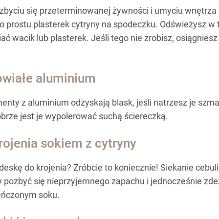
zbyciu się przeterminowanej żywności i umyciu wnętrza
o prostu plasterek cytryny na spodeczku. Odświeżysz w 
iać wacik lub plasterek. Jeśli tego nie zrobisz, osiągni
owiałe aluminium
ementy z aluminium odzyskają blask, jeśli natrzesz je s
brze jest je wypolerować suchą ściereczką.
rojenia sokiem z cytryny
eskę do krojenia? Zróbcie to koniecznie! Siekanie cebuli
by pozbyć się nieprzyjemnego zapachu i jednocześnie zde
ieńczonym soku.