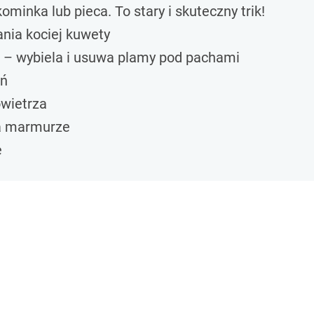
ominka lub pieca. To stary i skuteczny trik!
ania kociej kuwety
 – wybiela i usuwa plamy pod pachami
ań
wietrza
na marmurze
e