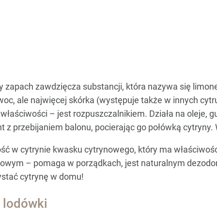
cy zapach zawdzięcza substancji, która nazywa się limo
c, ale najwięcej skórka (występuje także w innych cytru
aściwości – jest rozpuszczalnikiem. Działa na oleje, gu
 z przebijaniem balonu, pocierając go połówką cytryny.
ść w cytrynie kwasku cytrynowego, który ma właściwości
owym – pomaga w porządkach, jest naturalnym dezodora
ystać cytrynę w domu!
 lodówki