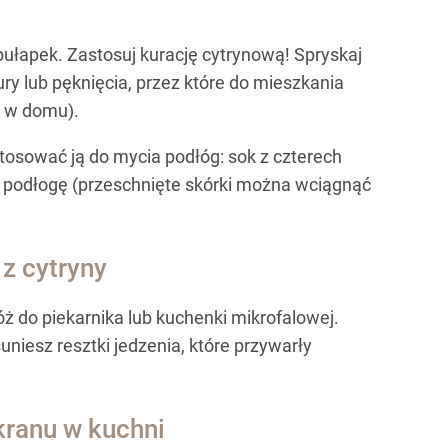
pułapek. Zastosuj kurację cytrynową! Spryskaj
ury lub pęknięcia, przez które do mieszkania
z w domu).
tosować ją do mycia podłóg: sok z czterech
yj podłogę (przeschnięte skórki można wciągnąć
z cytryny
ż do piekarnika lub kuchenki mikrofalowej.
niesz resztki jedzenia, które przywarły
kranu w kuchni