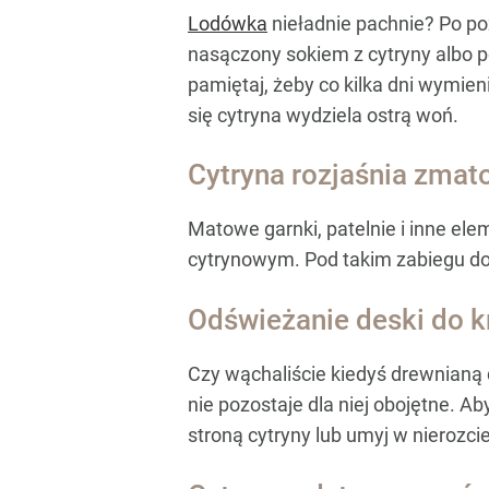
Lodówka
nieładnie pachnie? Po po
nasączony sokiem z cytryny albo p
pamiętaj, żeby co kilka dni wymien
się cytryna wydziela ostrą woń.
Cytryna rozjaśnia zmat
Matowe garnki, patelnie i inne el
cytrynowym. Pod takim zabiegu do
Odświeżanie deski do k
Czy wąchaliście kiedyś drewnianą d
nie pozostaje dla niej obojętne. A
stroną cytryny lub umyj w nierozc