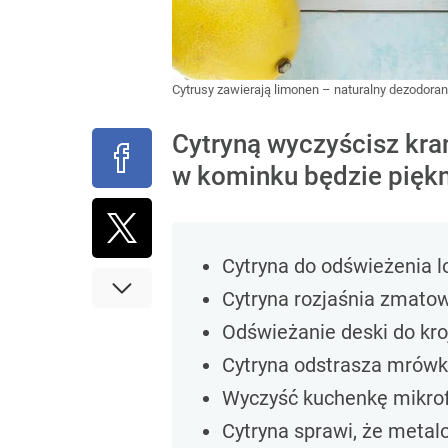
Cytrusy zawierają limonen – naturalny dezodora
Cytryną wyczyścisz kran
w kominku będzie piękn
Cytryna do odświeżenia 
Cytryna rozjaśnia zmato
Odświeżanie deski do kro
Cytryna odstrasza mrówki
Wyczyść kuchenkę mikrofa
Cytryna sprawi, że metal