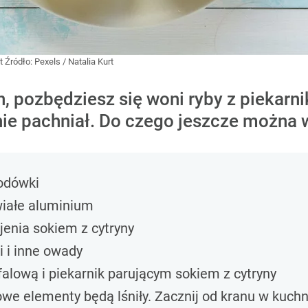
nt
Źródło:
Pexels
/
Natalia Kurt
, pozbędziesz się woni ryby z piekarnik
ie pachniał. Do czego jeszcze można 
lodówki
wiałe aluminium
jenia sokiem z cytryny
 i inne owady
lową i piekarnik parującym sokiem z cytryny
owe elementy będą lśniły. Zacznij od kranu w kuchn