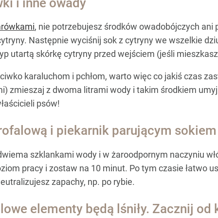
ki i inne owady
rówkami
, nie potrzebujesz środków owadobójczych ani 
cytryny. Następnie wyciśnij sok z cytryny we wszelkie dzi
yp utartą skórkę cytryny przed wejściem (jeśli mieszkas
ciwko karaluchom i pchłom, warto więc co jakiś czas zas
kami) zmieszaj z dwoma litrami wody i takim środkiem um
aścicieli psów!
falową i piekarnik parującym sokiem 
z dwiema szklankami wody i w żaroodpornym naczyniu włó
iom pracy i zostaw na 10 minut. Po tym czasie łatwo usu
eutralizujesz zapachy, np. po rybie.
lowe elementy będą lśniły. Zacznij od 