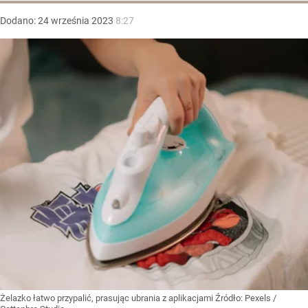
Dodano:
24
września
2023
8:27
Żelazko łatwo przypalić, prasując ubrania z aplikacjami
Źródło:
Pexels
/