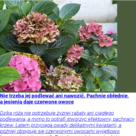
Nie trzeba jej podlewać ani nawozić. Pachnie obłędnie,
a jesienią daje czerwone owoce
Dzika róża nie potrzebuje żyznej rabaty ani ciągłego
podlewania, a mimo to potrafi stworzyć efektowny, pachnący
krzew. Latem przyciąga owady delikatnymi kwiatami, a
później obsypuje się czerwonymi owocami wyjątkowo