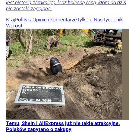
jest historią zamkniętą, lecz bolesną raną, która do dziś
nie została zagojona.
Kraj
Polityka
Opinie i komentarze
Tylko u Nas
Tygodnik
Wprost
Temu, Shein i AliExpress już nie takie atrakcyjne.
Polaków zapytano o zakupy