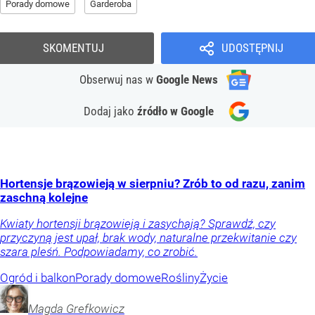
Porady domowe
Garderoba
SKOMENTUJ
UDOSTĘPNIJ
Obserwuj nas
w
Google News
Dodaj jako
źródło w Google
Hortensje brązowieją w sierpniu? Zrób to od razu, zanim
zaschną kolejne
Kwiaty hortensji brązowieją i zasychają? Sprawdź, czy
przyczyną jest upał, brak wody, naturalne przekwitanie czy
szara pleśń. Podpowiadamy, co zrobić.
Ogród i balkon
Porady domowe
Rośliny
Życie
Magda
Grefkowicz