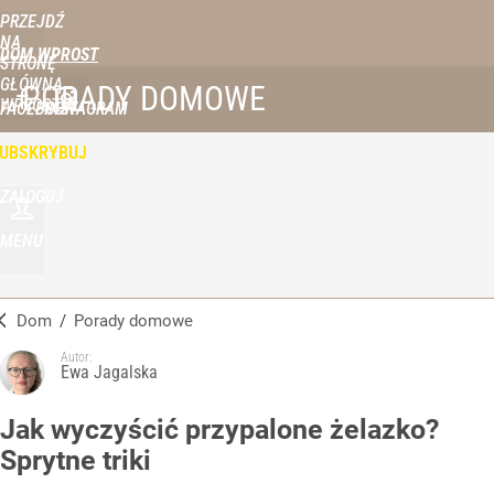
PRZEJDŹ
NA
DOM WPROST
STRONĘ
GŁÓWNĄ
PORADY DOMOWE
WPROST.PL
FACEBOOK
INSTAGRAM
UBSKRYBUJ
ZALOGUJ
MENU
Dom
/
Porady domowe
Autor:
Ewa Jagalska
Jak wyczyścić przypalone żelazko?
Sprytne triki