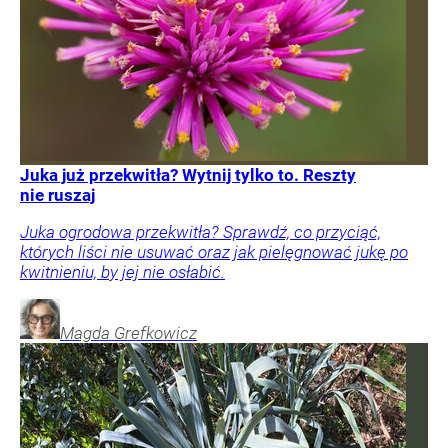
Juka już przekwitła? Wytnij tylko to. Reszty
nie ruszaj
Juka ogrodowa przekwitła? Sprawdź, co przyciąć,
których liści nie usuwać oraz jak pielęgnować jukę po
kwitnieniu, by jej nie osłabić.
Magda
Grefkowicz