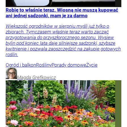
Robię to właśnie teraz. Wiosną nie muszą kupować
ani jednej sadzonki, mam je za darmo
Większość ogrodników w sierpniu myśli już tylko o
zbiorach. Tymczasem właśnie teraz warto zacząć
przygotowania do przyszłorocznego sezonu. Wysiew
bylin pod koniec lata daje silniejsze sadzonki, szybsze
kwitnienie i pozwala zaoszczędzić na zakupie gotowych
roślin.
Ogród i balkon
Rośliny
Porady domowe
Życie
Magda
Grefkowicz