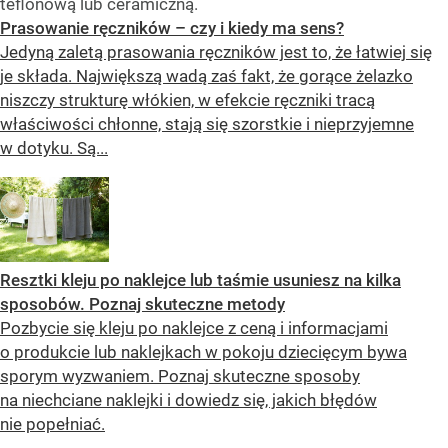
teflonową lub ceramiczną.
Prasowanie ręczników – czy i kiedy ma sens?
Jedyną zaletą prasowania ręczników jest to, że łatwiej się
je składa. Największą wadą zaś fakt, że gorące żelazko
niszczy strukturę włókien, w efekcie ręczniki tracą
właściwości chłonne, stają się szorstkie i nieprzyjemne
w dotyku. Są...
Resztki kleju po naklejce lub taśmie usuniesz na kilka
sposobów. Poznaj skuteczne metody
Pozbycie się kleju po naklejce z ceną i informacjami
o produkcie lub naklejkach w pokoju dziecięcym bywa
sporym wyzwaniem. Poznaj skuteczne sposoby
na niechciane naklejki i dowiedz się, jakich błędów
nie popełniać.