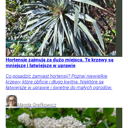
Hortensje zajmują za dużo miejsca. Te krzewy są
mniejsze i łatwiejsze w uprawie
Co posadzić zamiast hortensji? Poznaj niewielkie
krzewy, które obficie i długo kwitną. Niektóre są
łatwiejsze w uprawie i świetne do małych ogrodów.
Magda
Grefkowicz