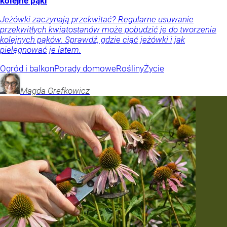
kolejne pąki
Jeżówki zaczynają przekwitać? Regularne usuwanie
przekwitłych kwiatostanów może pobudzić je do tworzenia
kolejnych pąków. Sprawdź, gdzie ciąć jeżówki i jak
pielęgnować je latem.
Ogród i balkon
Porady domowe
Rośliny
Życie
Magda
Grefkowicz