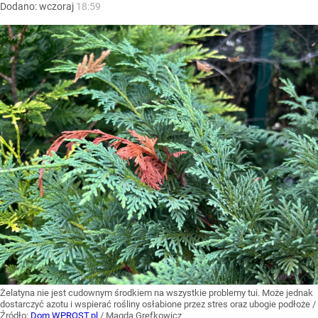
Dodano:
wczoraj
18:59
Żelatyna nie jest cudownym środkiem na wszystkie problemy tui. Może jednak
dostarczyć azotu i wspierać rośliny osłabione przez stres oraz ubogie podłoże
/
Źródło:
Dom WPROST.pl
/
Magda Grefkowicz