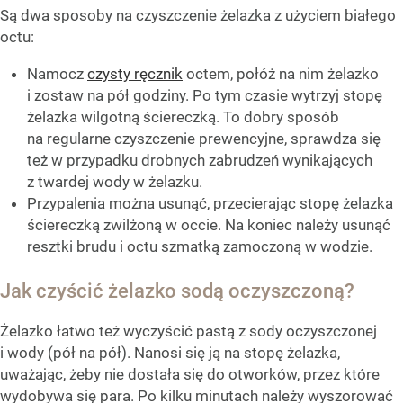
Są dwa sposoby na czyszczenie żelazka z użyciem białego
octu:
Namocz
czysty ręcznik
octem, połóż na nim żelazko
i zostaw na pół godziny. Po tym czasie wytrzyj stopę
żelazka wilgotną ściereczką. To dobry sposób
na regularne czyszczenie prewencyjne, sprawdza się
też w przypadku drobnych zabrudzeń wynikających
z twardej wody w żelazku.
Przypalenia można usunąć, przecierając stopę żelazka
ściereczką zwilżoną w occie. Na koniec należy usunąć
resztki brudu i octu szmatką zamoczoną w wodzie.
Jak czyścić żelazko sodą oczyszczoną?
Żelazko łatwo też wyczyścić pastą z sody oczyszczonej
i wody (pół na pół). Nanosi się ją na stopę żelazka,
uważając, żeby nie dostała się do otworków, przez które
wydobywa się para. Po kilku minutach należy wyszorować