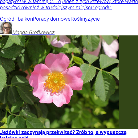
bogatymi w witaminę C. To jeden z tych krzewów, które warto
posadzić również w trudniejszym miejscu ogrodu.
Ogród i balkon
Porady domowe
Rośliny
Życie
Magda
Grefkowicz
Jeżówki zaczynają przekwitać? Zrób to, a wypuszczą