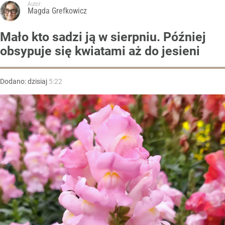
Autor:
Magda Grefkowicz
Mało kto sadzi ją w sierpniu. Później
obsypuje się kwiatami aż do jesieni
Dodano:
dzisiaj
5:22