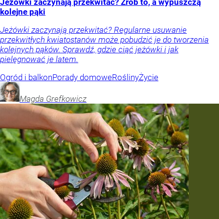
Jeżówki zaczynają przekwitać? Zrób to, a wypuszczą
kolejne pąki
Jeżówki zaczynają przekwitać? Regularne usuwanie
przekwitłych kwiatostanów może pobudzić je do tworzenia
kolejnych pąków. Sprawdź, gdzie ciąć jeżówki i jak
pielęgnować je latem.
Ogród i balkon
Porady domowe
Rośliny
Życie
Magda
Grefkowicz