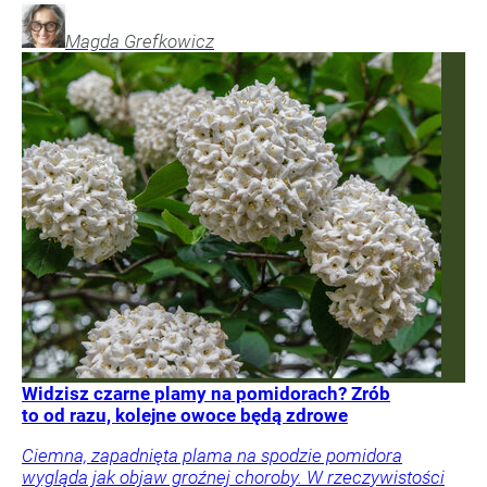
Magda
Grefkowicz
Widzisz czarne plamy na pomidorach? Zrób
to od razu, kolejne owoce będą zdrowe
Ciemna, zapadnięta plama na spodzie pomidora
wygląda jak objaw groźnej choroby. W rzeczywistości