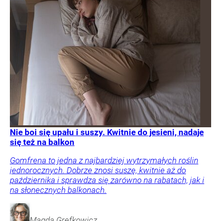
Nie boi się upału i suszy. Kwitnie do jesieni, nadaje
się też na balkon
Gomfrena to jedna z najbardziej wytrzymałych roślin
jednorocznych. Dobrze znosi suszę, kwitnie aż do
października i sprawdza się zarówno na rabatach, jak i
na słonecznych balkonach.
Magda
Grefkowicz