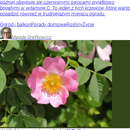
później obsypuje się czerwonymi owocami wyjątkowo
bogatymi w witaminę C. To jeden z tych krzewów, które warto
posadzić również w trudniejszym miejscu ogrodu.
Ogród i balkon
Porady domowe
Rośliny
Życie
Magda
Grefkowicz