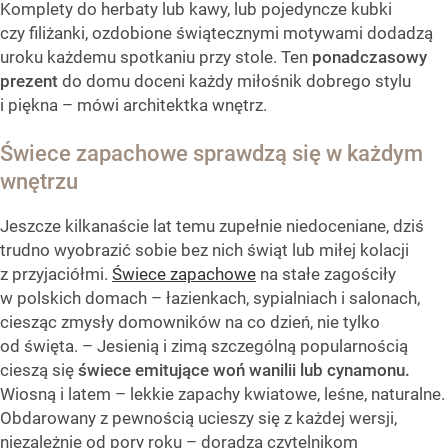
Komplety do herbaty lub kawy, lub pojedyncze kubki
czy filiżanki, ozdobione świątecznymi motywami dodadzą
uroku każdemu spotkaniu przy stole. Ten
ponadczasowy
prezent
do domu doceni każdy miłośnik dobrego stylu
i piękna – mówi architektka wnętrz.
Świece zapachowe sprawdzą się w każdym
wnętrzu
Jeszcze kilkanaście lat temu zupełnie niedoceniane, dziś
trudno wyobrazić sobie bez nich świąt lub miłej kolacji
z przyjaciółmi.
Świece zapachowe
na stałe zagościły
w polskich domach – łazienkach, sypialniach i salonach,
ciesząc zmysły domowników na co dzień, nie tylko
od święta. – Jesienią i zimą szczególną popularnością
cieszą się
świece emitujące woń wanilii lub cynamonu.
Wiosną i latem – lekkie zapachy kwiatowe, leśne, naturalne.
Obdarowany z pewnością ucieszy się z każdej wersji,
niezależnie od pory roku – doradza czytelnikom