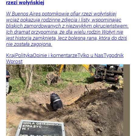
rzezi wołyńskiej
W Buenos Aires potomkowie ofiar rzezi wołyńskiej
wciąż pokazują rodzinne zdjęcia i listy, wspominając
bliskich zamordowanych z niezwykłym okrucieństwem.
Ich dramat przypomina, że dla wielu rodzin Wołyń nie
jest historią zamkniętą, lecz bolesną raną, która do dziś
nie została zagojona.
Kraj
Polityka
Opinie i komentarze
Tylko u Nas
Tygodnik
Wprost