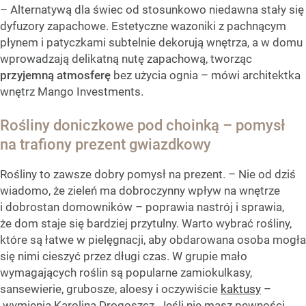
– Alternatywą dla świec od stosunkowo niedawna stały się
dyfuzory zapachowe. Estetyczne wazoniki z pachnącym
płynem i patyczkami subtelnie dekorują wnętrza, a w domu
wprowadzają delikatną nutę zapachową, tworząc
przyjemną atmosferę
bez użycia ognia – mówi architektka
wnętrz Mango Investments.
Rośliny doniczkowe pod choinką – pomysł
na trafiony prezent gwiazdkowy
Rośliny to zawsze dobry pomysł na prezent. – Nie od dziś
wiadomo, że zieleń ma dobroczynny wpływ na wnętrze
i dobrostan domowników – poprawia nastrój i sprawia,
że dom staje się bardziej przytulny. Warto wybrać rośliny,
które są łatwe w pielęgnacji, aby obdarowana osoba mogła
się nimi cieszyć przez długi czas. W grupie mało
wymagających roślin są popularne zamiokulkasy,
sansewierie, grubosze, aloesy i oczywiście
kaktusy
–
wymienia Karolina Drogoszcz. Jeśli nie masz pewności,