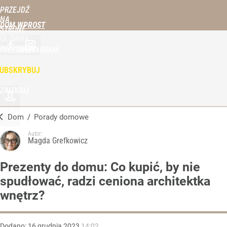
PRZEJDŹ
NA
DOM WPROST
STRONĘ
GŁÓWNĄ
WPROST.PL
FACEBOOK
INSTAGRAM
UBSKRYBUJ
ZALOGUJ
MENU
Dom
/
Porady domowe
Autor:
Magda Grefkowicz
Prezenty do domu: Co kupić, by nie
spudłować, radzi ceniona architektka
wnętrz?
Dodano:
16
grudnia
2023
14:02