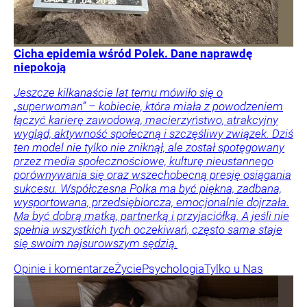
Cicha epidemia wśród Polek. Dane naprawdę
niepokoją
Jeszcze kilkanaście lat temu mówiło się o
„superwoman” – kobiecie, która miała z powodzeniem
łączyć karierę zawodową, macierzyństwo, atrakcyjny
wygląd, aktywność społeczną i szczęśliwy związek. Dziś
ten model nie tylko nie zniknął, ale został spotęgowany
przez media społecznościowe, kulturę nieustannego
porównywania się oraz wszechobecną presję osiągania
sukcesu. Współczesna Polka ma być piękna, zadbana,
wysportowana, przedsiębiorcza, emocjonalnie dojrzała.
Ma być dobrą matką, partnerką i przyjaciółką. A jeśli nie
spełnia wszystkich tych oczekiwań, często sama staje
się swoim najsurowszym sędzią.
Opinie i komentarze
Życie
Psychologia
Tylko u Nas