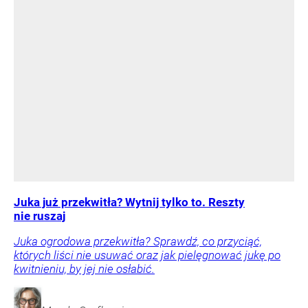
Juka już przekwitła? Wytnij tylko to. Reszty
nie ruszaj
Juka ogrodowa przekwitła? Sprawdź, co przyciąć,
których liści nie usuwać oraz jak pielęgnować jukę po
kwitnieniu, by jej nie osłabić.