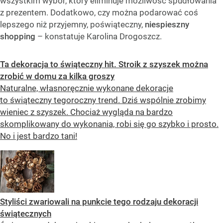
wszystkim wybór, który eliminuje możliwość spudłowania
z prezentem. Dodatkowo, czy można podarować coś
lepszego niż przyjemny, poświąteczny,
niespieszny
shopping
– konstatuje Karolina Drogoszcz.
Ta dekoracja to świąteczny hit. Stroik z szyszek można
zrobić w domu za kilka groszy
Naturalne, własnoręcznie wykonane dekoracje
to świąteczny tegoroczny trend. Dziś wspólnie zrobimy
wieniec z szyszek. Chociaż wygląda na bardzo
skomplikowany do wykonania, robi się go szybko i prosto.
No i jest bardzo tani!
Styliści zwariowali na punkcie tego rodzaju dekoracji
świątecznych