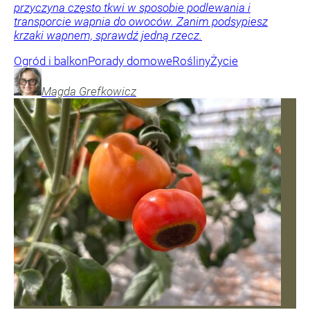
przyczyna często tkwi w sposobie podlewania i
transporcie wapnia do owoców. Zanim podsypiesz
krzaki wapnem, sprawdź jedną rzecz.
Ogród i balkon
Porady domowe
Rośliny
Życie
Magda
Grefkowicz