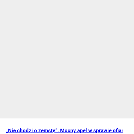
„Nie chodzi o zemstę”. Mocny apel w sprawie ofiar