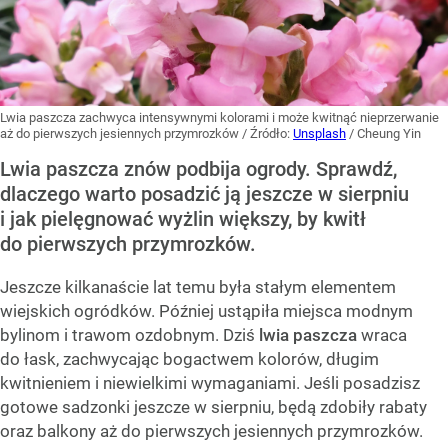
Lwia paszcza zachwyca intensywnymi kolorami i może kwitnąć nieprzerwanie
aż do pierwszych jesiennych przymrozków
/ Źródło:
Unsplash
/
Cheung Yin
Lwia paszcza znów podbija ogrody. Sprawdź,
dlaczego warto posadzić ją jeszcze w sierpniu
i jak pielęgnować wyżlin większy, by kwitł
do pierwszych przymrozków.
Jeszcze kilkanaście lat temu była stałym elementem
wiejskich ogródków. Później ustąpiła miejsca modnym
bylinom i trawom ozdobnym. Dziś
lwia paszcza
wraca
do łask, zachwycając bogactwem kolorów, długim
kwitnieniem i niewielkimi wymaganiami. Jeśli posadzisz
gotowe sadzonki jeszcze w sierpniu, będą zdobiły rabaty
oraz balkony aż do pierwszych jesiennych przymrozków.