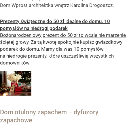
Dom.Wprost architektka wnętrz Karolina Drogoszcz.
Prezenty świąteczne do 50 zł idealne do domu. 10
pomysłów na niedrogi podarek
Bożonarodzeniowy prezent do 50 zł to wcale nie marzenie
ściętej głowy. Za tą kwotę spokojnie kupisz gwiazdkowy
podarek do domu. Mamy dla was 10 pomysłów
na niedrogie prezenty, które uszczęśliwią wszystkich
domowników.
Dom otulony zapachem – dyfuzory
zapachowe