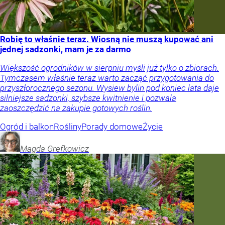
Robię to właśnie teraz. Wiosną nie muszą kupować ani
jednej sadzonki, mam je za darmo
Większość ogrodników w sierpniu myśli już tylko o zbiorach.
Tymczasem właśnie teraz warto zacząć przygotowania do
przyszłorocznego sezonu. Wysiew bylin pod koniec lata daje
silniejsze sadzonki, szybsze kwitnienie i pozwala
zaoszczędzić na zakupie gotowych roślin.
Ogród i balkon
Rośliny
Porady domowe
Życie
Magda
Grefkowicz