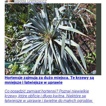
Magda
Grefkowicz
Hortensje zajmują za dużo miejsca. Te krzewy są
mniejsze i łatwiejsze w uprawie
Co posadzić zamiast hortensji? Poznaj niewielkie
krzewy, które obficie i długo kwitną. Niektóre są
łatwiejsze w uprawie i świetne do małych ogrodów.