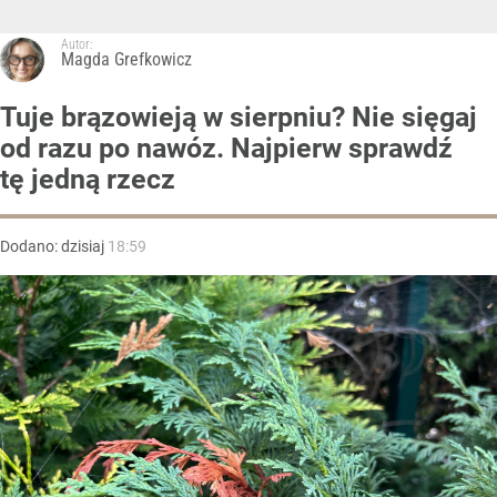
Autor:
Magda Grefkowicz
Tuje brązowieją w sierpniu? Nie sięgaj
od razu po nawóz. Najpierw sprawdź
tę jedną rzecz
Dodano:
dzisiaj
18:59