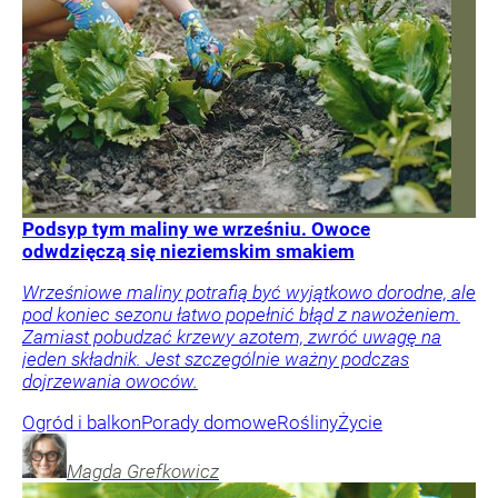
Podsyp tym maliny we wrześniu. Owoce
odwdzięczą się nieziemskim smakiem
Wrześniowe maliny potrafią być wyjątkowo dorodne, ale
pod koniec sezonu łatwo popełnić błąd z nawożeniem.
Zamiast pobudzać krzewy azotem, zwróć uwagę na
jeden składnik. Jest szczególnie ważny podczas
dojrzewania owoców.
Ogród i balkon
Porady domowe
Rośliny
Życie
Magda
Grefkowicz