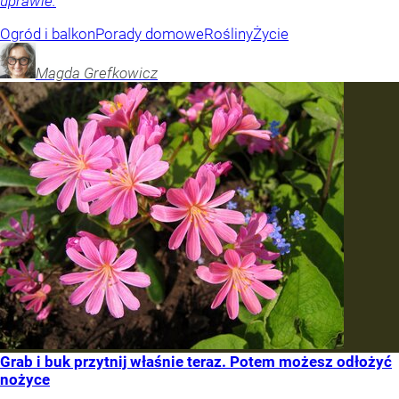
uprawie.
Ogród i balkon
Porady domowe
Rośliny
Życie
Magda
Grefkowicz
Grab i buk przytnij właśnie teraz. Potem możesz odłożyć
nożyce