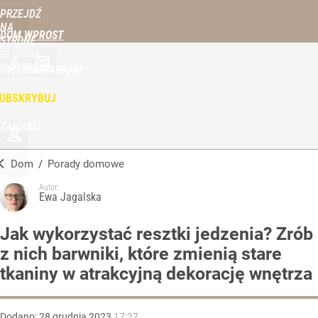
PRZEJDŹ
NA
DOM WPROST
STRONĘ
GŁÓWNĄ
WPROST.PL
FACEBOOK
INSTAGRAM
UBSKRYBUJ
ZALOGUJ
MENU
Dom
/
Porady domowe
Autor:
Ewa Jagalska
Jak wykorzystać resztki jedzenia? Zrób
z nich barwniki, które zmienią stare
tkaniny w atrakcyjną dekorację wnętrza
Dodano:
28
grudnia
2023
17:27