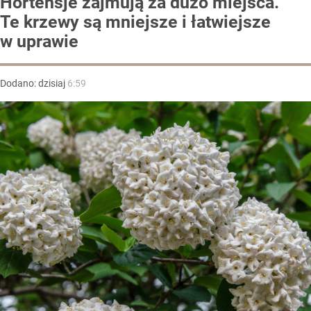
Hortensje zajmują za dużo miejsca.
Te krzewy są mniejsze i łatwiejsze
w uprawie
Dodano:
dzisiaj
6:59