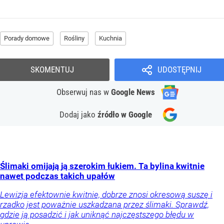
Porady domowe
Rośliny
Kuchnia
SKOMENTUJ
UDOSTĘPNIJ
Obserwuj nas
w
Google News
Dodaj jako
źródło w Google
Ślimaki omijają ją szerokim łukiem. Ta bylina kwitnie
nawet podczas takich upałów
Lewizja efektownie kwitnie, dobrze znosi okresową suszę i
rzadko jest poważnie uszkadzana przez ślimaki. Sprawdź,
gdzie ją posadzić i jak uniknąć najczęstszego błędu w