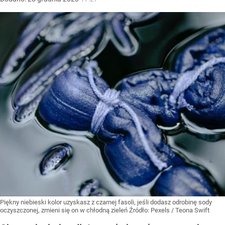
Piękny niebieski kolor uzyskasz z czarnej fasoli, jeśli dodasz odrobinę sody
oczyszczonej, zmieni się on w chłodną zieleń
Źródło:
Pexels
/
Teona Swift