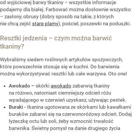
od wyjściowej barwy tkaniny – wszystkie informacje
podajemy dla białej. Farbować można dosłownie wszystko
– zasłony, obrusy (dobry sposób na takie, z których
nie chcą zejść
stare plamy
), pościel, poszewki na poduszki.
Resztki jedzenia – czym można barwić
tkaniny?
Wybraliśmy siedem roślinnych artykułów spożywczych,
które powszechnie stosuje się w kuchni. Do barwienia
można wykorzystywać resztki lub całe warzywa. Oto one!
Awokado –
skórki
awokado
zabarwią tkaniny
na różowo, natomiast ciemniejszy odcień różu
wpadającego w czerwień uzyskasz, używając pestek.
Buraki -
tkanina ugotowana ze skórkami lub kawałkami
buraków zabarwi się na czerwonoróżowy odcień. Dodaj
łyżeczkę octu lub soli, żeby wzmocnić trwałość
barwnika. Świetny pomysł na danie drugiego życia