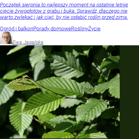
Początek sierpnia to najlepszy moment na ostatnie letnie
cięcie żywopłotów z grabu i buka. Sprawdź, dlaczego nie
warto zwlekać i jak ciąć, by nie osłabić roślin przed zimą.
Ogród i balkon
Porady domowe
Rośliny
Życie
Ewa
Jagalska