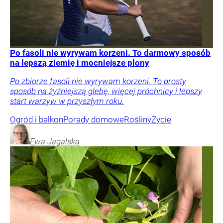
Po fasoli nie wyrywam korzeni. To darmowy sposób
na lepszą ziemię i mocniejsze plony
Po zbiorze fasoli nie wyrywam korzeni. To prosty
sposób na żyźniejszą glebę, więcej próchnicy i lepszy
start warzyw w przyszłym roku.
Ogród i balkon
Porady domowe
Rośliny
Życie
Ewa
Jagalska