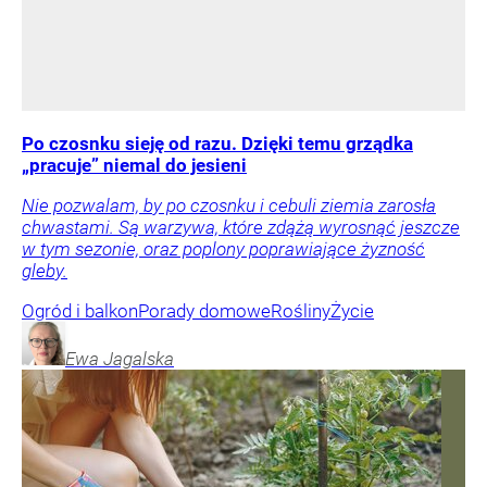
Po czosnku sieję od razu. Dzięki temu grządka
„pracuje” niemal do jesieni
Nie pozwalam, by po czosnku i cebuli ziemia zarosła
chwastami. Są warzywa, które zdążą wyrosnąć jeszcze
w tym sezonie, oraz poplony poprawiające żyzność
gleby.
Ogród i balkon
Porady domowe
Rośliny
Życie
Ewa
Jagalska