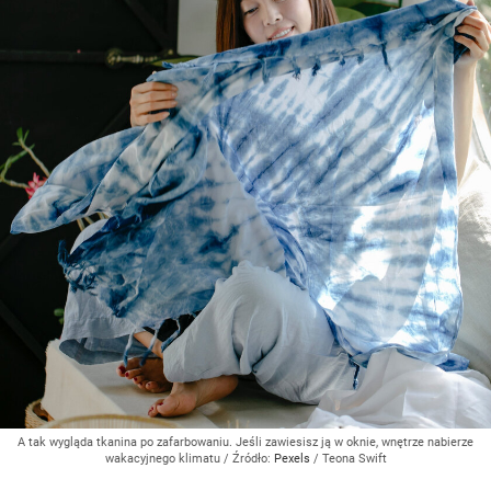
A tak wygląda tkanina po zafarbowaniu. Jeśli zawiesisz ją w oknie, wnętrze nabierze
wakacyjnego klimatu
/ Źródło:
Pexels
/
Teona Swift