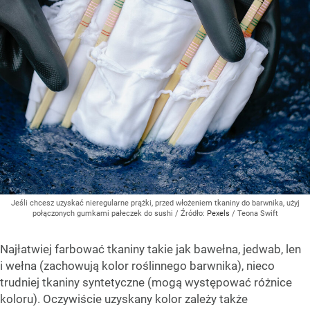
Jeśli chcesz uzyskać nieregularne prążki, przed włożeniem tkaniny do barwnika, użyj
połączonych gumkami pałeczek do sushi
/ Źródło:
Pexels
/
Teona Swift
Najłatwiej farbować tkaniny takie jak bawełna, jedwab, len
i wełna (zachowują kolor roślinnego barwnika), nieco
trudniej tkaniny syntetyczne (mogą występować różnice
koloru). Oczywiście uzyskany kolor zależy także