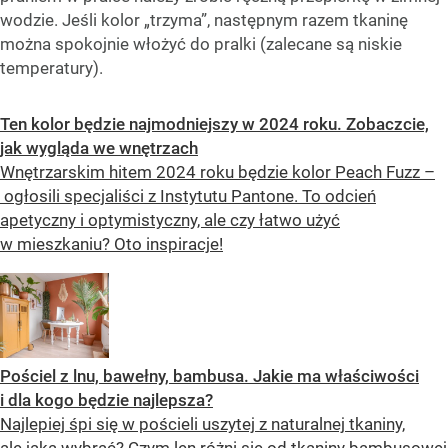
wodzie. Jeśli kolor „trzyma”, następnym razem tkaninę
można spokojnie włożyć do pralki (zalecane są niskie
temperatury).
Ten kolor będzie najmodniejszy w 2024 roku. Zobaczcie,
jak wygląda we wnętrzach
Wnętrzarskim hitem 2024 roku będzie kolor Peach Fuzz –
ogłosili specjaliści z Instytutu Pantone. To odcień
apetyczny i optymistyczny, ale czy łatwo użyć
w mieszkaniu? Oto inspiracje!
Pościel z lnu, bawełny, bambusa. Jakie ma właściwości
i dla kogo będzie najlepsza?
Najlepiej śpi się w pościeli uszytej z naturalnej tkaniny,
ale jaką wybrać? Czym len różni się od tkaniny bambusowej