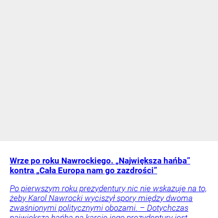
Wrze po roku Nawrockiego. „Największa hańba”
kontra „Cała Europa nam go zazdrości”
Po pierwszym roku prezydentury nic nie wskazuje na to,
żeby Karol Nawrocki wyciszył spory między dwoma
zwaśnionymi politycznymi obozami. – Dotychczas
największą hańbą na karcie jego prezydentury jest