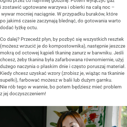
ogniu przez co najmniej godzinę. Potem wyłączyć gaz
i zostawić ugotowane warzywa i obierki na całą noc –
wywar mocniej naciągnie. W przypadku buraków, które
po jakimś czasie zaczynają blednąć, do gotowania warto
dodać łyżkę octu.
Co dalej? Przecedź płyn, by pozbyć się wszystkich resztek
(możesz wrzucić je do kompostownika), następnie jeszcze
mokrą od octowej kąpieli tkaninę zanurz w barwniku. Jeśli
chcesz, żeby tkanina była zafarbowana równomiernie, użyj
dużego naczynia o płaskim dnie i często poruszaj materiał.
Kiedy chcesz uzyskać wzory (zrobisz je, wiążąc na tkaninie
supełki), farbować możesz w balii lub dużym garnku.
Nie rób tego w wannie, bo potem będziesz mieć problem
z jej doczyszczeniem!