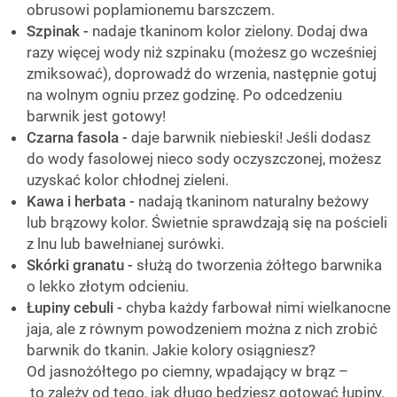
obrusowi poplamionemu barszczem.
Szpinak -
nadaje tkaninom kolor zielony. Dodaj dwa
razy więcej wody niż szpinaku (możesz go wcześniej
zmiksować), doprowadź do wrzenia, następnie gotuj
na wolnym ogniu przez godzinę. Po odcedzeniu
barwnik jest gotowy!
Czarna fasola -
daje barwnik niebieski! Jeśli dodasz
do wody fasolowej nieco sody oczyszczonej, możesz
uzyskać kolor chłodnej zieleni.
Kawa i herbata -
nadają tkaninom naturalny beżowy
lub brązowy kolor. Świetnie sprawdzają się na pościeli
z lnu lub bawełnianej surówki.
Skórki granatu -
służą do tworzenia żółtego barwnika
o lekko złotym odcieniu.
Łupiny cebuli -
chyba każdy farbował nimi wielkanocne
jaja, ale z równym powodzeniem można z nich zrobić
barwnik do tkanin. Jakie kolory osiągniesz?
Od jasnożółtego po ciemny, wpadający w brąz –
to zależy od tego, jak długo będziesz gotować łupiny.