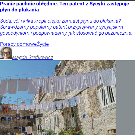
Pranie pachnie obłędnie. Ten patent z Sycylii zastępuje
płyn do płukania
Soda, sól i kilka kropli olejku zamiast płynu do płukania?
Sprawdzamy popularny patent przypisywany sycylijskim
gospodyniom i podpowiadamy, jak stosować go bezpiecznie.
Porady domowe
Życie
Magda
Grefkowicz