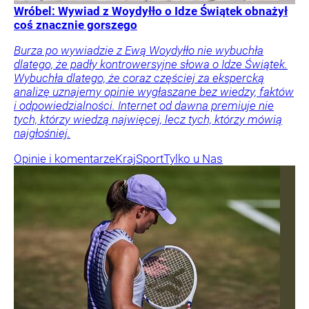
Wróbel: Wywiad z Woydyłło o Idze Świątek obnażył
coś znacznie gorszego
Burza po wywiadzie z Ewą Woydyłło nie wybuchła
dlatego, że padły kontrowersyjne słowa o Idze Świątek.
Wybuchła dlatego, że coraz częściej za ekspercką
analizę uznajemy opinie wygłaszane bez wiedzy, faktów
i odpowiedzialności. Internet od dawna premiuje nie
tych, którzy wiedzą najwięcej, lecz tych, którzy mówią
najgłośniej.
Opinie i komentarze
Kraj
Sport
Tylko u Nas