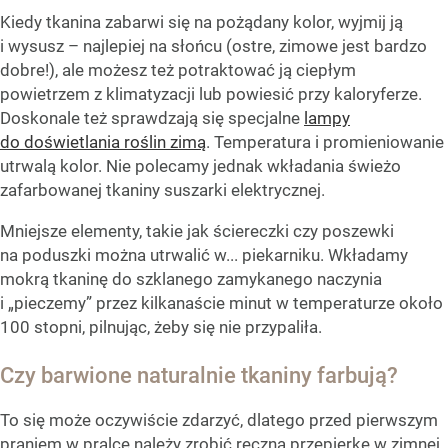
Kiedy tkanina zabarwi się na pożądany kolor, wyjmij ją
i wysusz – najlepiej na słońcu (ostre, zimowe jest bardzo
dobre!), ale możesz też potraktować ją ciepłym
powietrzem z klimatyzacji lub powiesić przy kaloryferze.
Doskonale też sprawdzają się specjalne
lampy
do doświetlania roślin zimą
. Temperatura i promieniowanie
utrwalą kolor. Nie polecamy jednak wkładania świeżo
zafarbowanej tkaniny suszarki elektrycznej.
Mniejsze elementy, takie jak ściereczki czy poszewki
na poduszki można utrwalić w... piekarniku. Wkładamy
mokrą tkaninę do szklanego zamykanego naczynia
i „pieczemy” przez kilkanaście minut w temperaturze około
100 stopni, pilnując, żeby się nie przypaliła.
Czy barwione naturalnie tkaniny farbują?
To się może oczywiście zdarzyć, dlatego przed pierwszym
praniem w pralce należy zrobić ręczną przepierkę w zimnej