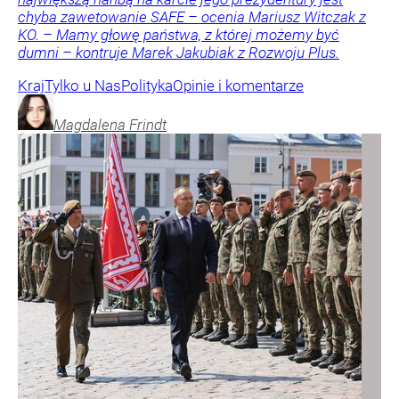
chyba zawetowanie SAFE – ocenia Mariusz Witczak z
KO. – Mamy głowę państwa, z której możemy być
dumni – kontruje Marek Jakubiak z Rozwoju Plus.
Kraj
Tylko u Nas
Polityka
Opinie i komentarze
Magdalena
Frindt