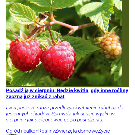
Posadź ją w sierpniu. Będzie kwitła, gdy inne rośliny
zaczną już znikać z rabat
Lwia paszcza może przedłużyć kwitnienie rabat aż do
jesiennych chłodów. Sprawdź, jak sadzić wyżlin w
sierpniu i jak pielęgnować go po posadzeniu.
Ogród i balkon
Rośliny
Zwierzęta domowe
Życie