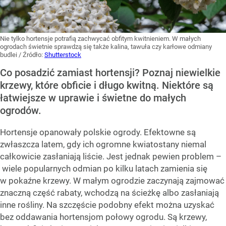
Nie tylko hortensje potrafią zachwycać obfitym kwitnieniem. W małych
ogrodach świetnie sprawdzą się także kalina, tawuła czy karłowe odmiany
budlei
/ Źródło:
Shutterstock
Co posadzić zamiast hortensji? Poznaj niewielkie
krzewy, które obficie i długo kwitną. Niektóre są
łatwiejsze w uprawie i świetne do małych
ogrodów.
Hortensje opanowały polskie ogrody. Efektowne są
zwłaszcza latem, gdy ich ogromne kwiatostany niemal
całkowicie zasłaniają liście. Jest jednak pewien problem –
wiele popularnych odmian po kilku latach zamienia się
w pokaźne krzewy. W małym ogrodzie zaczynają zajmować
znaczną część rabaty, wchodzą na ścieżkę albo zasłaniają
inne rośliny. Na szczęście podobny efekt można uzyskać
bez oddawania hortensjom połowy ogrodu. Są krzewy,