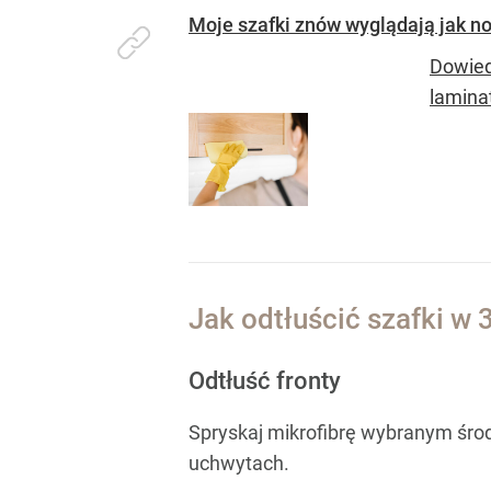
Moje szafki znów wyglądają jak no
Dowied
lamina
Jak odtłuścić szafki w 
Odtłuść fronty
Spryskaj mikrofibrę wybranym środk
uchwytach.