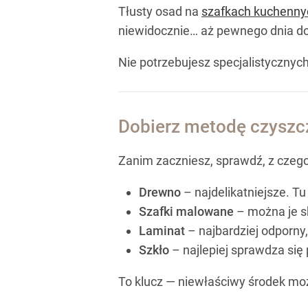
Tłusty osad na
szafkach kuchenny
niewidocznie… aż pewnego dnia dot
Nie potrzebujesz specjalistycznyc
Dobierz metodę czyszcz
Zanim zaczniesz, sprawdź, z czego
Drewno
– najdelikatniejsze. Tu
Szafki malowane
– można je sk
Laminat
– najbardziej odporny
Szkło
– najlepiej sprawdza się 
To klucz — niewłaściwy środek moż