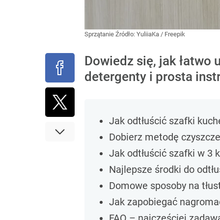
Sprzątanie
Źródło:
YuliiaKa / Freepik
Dowiedz się, jak łatwo
detergenty i prosta ins
Jak odtłuścić szafki kuc
Dobierz metodę czyszcze
Jak odtłuścić szafki w 3 
Najlepsze środki do odtł
Domowe sposoby na tłus
Jak zapobiegać nagromad
FAQ – najczęściej zadaw