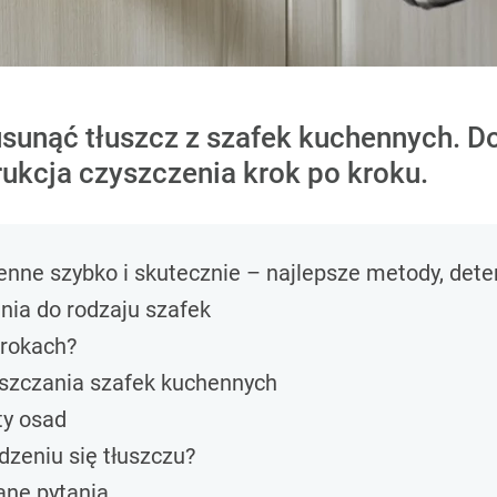
 usunąć tłuszcz z szafek kuchennych.
trukcja czyszczenia krok po kroku.
henne szybko i skutecznie – najlepsze metody, de
nia do rodzaju szafek
krokach?
uszczania szafek kuchennych
ty osad
zeniu się tłuszczu?
ane pytania