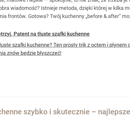
Dobra wiadomość? Istnieje metoda, dzięki której w kilka 
nia frontów. Gotowa? Twój kuchenny „before & after” m
rzyj. Patent na tłuste szafki kuchenne
uste szafki kuchenne? Ten prosty trik z octem i płynem do
nia znów będzie błyszczeć!
uchenne szybko i skutecznie – najleps