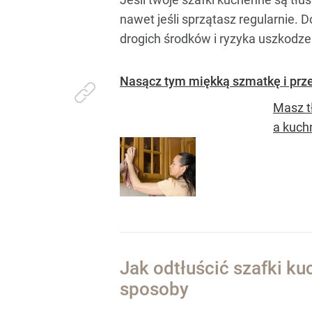
nawet jeśli sprzątasz regularnie. 
drogich środków i ryzyka uszkodze
Nasącz tym miękką szmatkę i przet
Masz tł
a kuch
Jak odtłuścić szafki k
sposoby