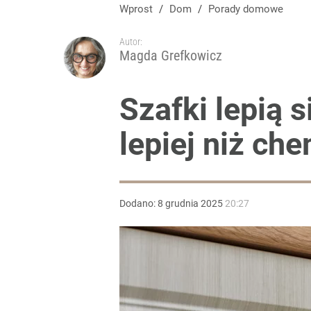
Wprost
/
Dom
/
Porady domowe
Autor:
Magda Grefkowicz
Szafki lepią s
lepiej niż che
Dodano:
8
grudnia
2025
20:27