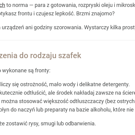
ch
to norma — para z gotowania, rozpryski oleju i mikros
ykasz frontu i czujesz lepkość. Brzmi znajomo?
h urządzeń ani godziny szorowania. Wystarczy kilka pros
enia do rodzaju szafek
 wykonane są fronty:
 liczy się ostrożność, mało wody i delikatne detergenty.
utecznie odtłuścić, ale środek nakładaj zawsze na ście
, można stosować większość odtłuszczaczy (bez ostrych
płyn do naczyń lub preparaty na bazie alkoholu, które ni
e zostawić rysy, smugi lub odbarwienia.