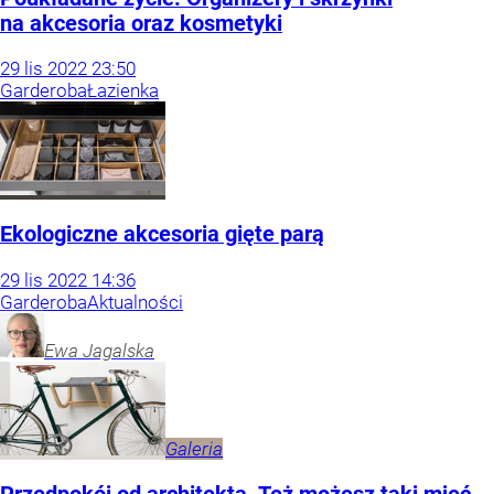
na akcesoria oraz kosmetyki
29
lis
2022
23:50
Garderoba
Łazienka
Ekologiczne akcesoria gięte parą
29
lis
2022
14:36
Garderoba
Aktualności
Ewa
Jagalska
Galeria