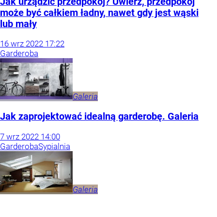
Jak urządzić przedpokój? Uwierz, przedpokój
może być całkiem ładny, nawet gdy jest wąski
lub mały
16
wrz
2022
17:22
Garderoba
Galeria
Jak zaprojektować idealną garderobę. Galeria
7
wrz
2022
14:00
Garderoba
Sypialnia
Galeria