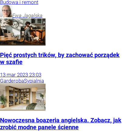
Budowa i remont
Ewa
Jagalska
Pięć prostych trików, by zachować porządek
w szafie
13
mar
2023
23:03
Garderoba
Sypialnia
Nowoczesna boazeria angielska. Zobacz, jak
zrobić modne panele ścienne