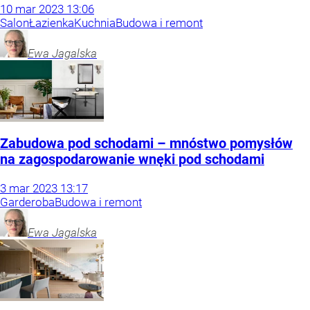
10
mar
2023
13:06
Salon
Łazienka
Kuchnia
Budowa i remont
Ewa
Jagalska
Zabudowa pod schodami – mnóstwo pomysłów
na zagospodarowanie wnęki pod schodami
3
mar
2023
13:17
Garderoba
Budowa i remont
Ewa
Jagalska