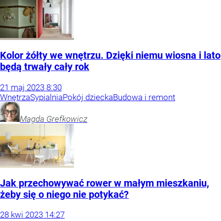
Kolor żółty we wnętrzu. Dzięki niemu wiosna i lato
będą trwały cały rok
21
maj
2023
8:30
Wnętrza
Sypialnia
Pokój dziecka
Budowa i remont
Magda
Grefkowicz
Jak przechowywać rower w małym mieszkaniu,
żeby się o niego nie potykać?
28
kwi
2023
14:27