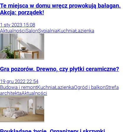
Te miejsca w domu wręcz prowokują bałagan.
Akcja: porządek!
1
sty
2023
15:08
Aktualności
Salon
Sypialnia
Kuchnia
Łazienka
Gra pozorów. Drewno, czy płytki ceramiczne?
19
gru
2022
22:54
Budowa i remont
Kuchnia
Łazienka
Ogród i balkon
Strefa
architekta
Aktualności
Poukładane życie. Organizery i skrzynki