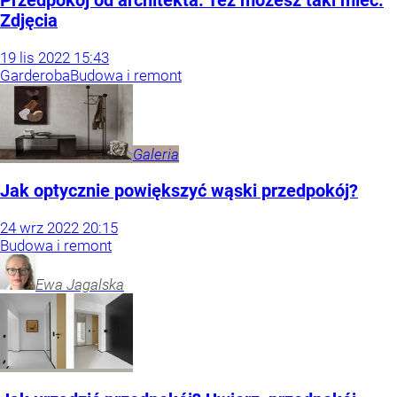
Przedpokój od architekta. Też możesz taki mieć.
Zdjęcia
19
lis
2022
15:43
Garderoba
Budowa i remont
Galeria
Jak optycznie powiększyć wąski przedpokój?
24
wrz
2022
20:15
Budowa i remont
Ewa
Jagalska