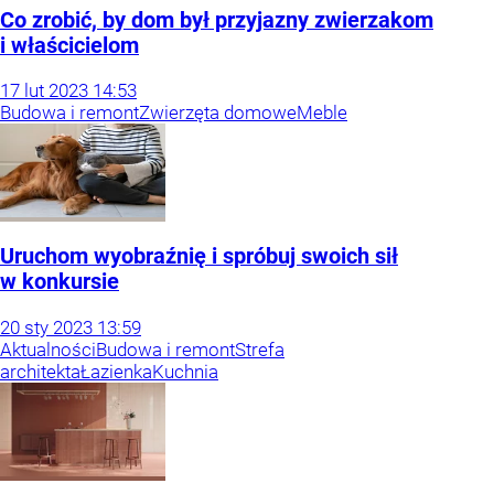
Co zrobić, by dom był przyjazny zwierzakom
i właścicielom
17
lut
2023
14:53
Budowa i remont
Zwierzęta domowe
Meble
Uruchom wyobraźnię i spróbuj swoich sił
w konkursie
20
sty
2023
13:59
Aktualności
Budowa i remont
Strefa
architekta
Łazienka
Kuchnia