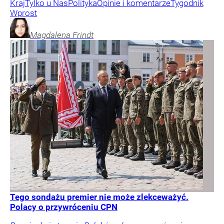
Kraj
Tylko u Nas
Polityka
Opinie i komentarze
Tygodnik
Wprost
Magdalena
Frindt
Tego sondażu premier nie może zlekceważyć.
Polacy o przywróceniu CPN