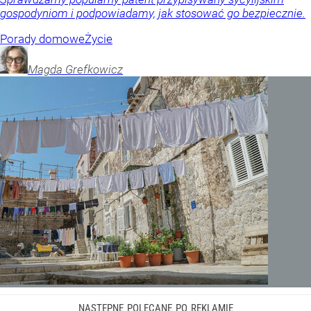
gospodyniom i podpowiadamy, jak stosować go bezpiecznie.
Porady domowe
Życie
Magda
Grefkowicz