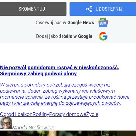
SKOMENTUJ
UDOSTĘPNIJ
Obserwuj nas
w
Google News
Dodaj jako
źródło w Google
Nie pozwól pomidorom rosnąć w nieskończoność.
Sierpniowy zabieg podwoi plony
W sierpniu pomidory potrzebują czegoś więcej niż
podlewania. Jeden zabieg wykonany we właściwym
momencie sprawia, że roślina przestaje produkować nowe
pędy i kieruje całą energię do dojrzewających owoców.
Ogród i balkon
Rośliny
Porady domowe
Życie
Magda
Grefkowicz