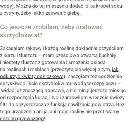
wody). Można do tej mieszanki dodać kilka kropel soku
z cytryny, żeby lekko zakwasić glebę.
Co jeszcze zrobiłam, żeby uratować
skrzydłokwiat?
Zakasałam rękawy i każdą roślinę dokładnie oczyściłam
z kurzu i tłuszczu – mam częściowo otwartą kuchnię
i niestety tłuszcz z gotowania i smażenia osiada
na roślinach i meblach (przeczytajcie więcej o tym,
jak
odkurzyć kwiaty doniczkowe
). Zaczęłam też codziennie
spryskiwać liście skrzydłokwiatu wodą w rozpylaczu –
widać już znaczącą poprawę, a nie minął jeszcze miesiąc
od rozpoczęcia kuracji. No i zamówiłam wreszcie świeży
filtr do oczyszczacza z funkcją nawilżania powietrza. Bez
tego urządzenia ani ja, ani moje rośliny nie przetrwamy
sezonu grzewczego
!