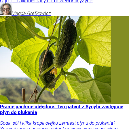
Ogród i balkon
Porady domowe
Rośliny
Życie
Magda
Grefkowicz
Pranie pachnie obłędnie. Ten patent z Sycylii zastępuje
płyn do płukania
Soda, sól i kilka kropli olejku zamiast płynu do płukania?
Sprawdzamy popularny patent przypisywany sycylijskim