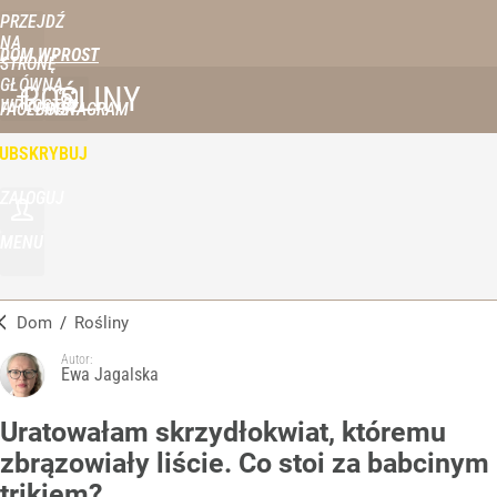
PRZEJDŹ
NA
DOM WPROST
STRONĘ
GŁÓWNĄ
ROŚLINY
WPROST.PL
FACEBOOK
INSTAGRAM
UBSKRYBUJ
ZALOGUJ
MENU
Dom
/
Rośliny
Autor:
Ewa Jagalska
Uratowałam skrzydłokwiat, któremu
zbrązowiały liście. Co stoi za babcinym
trikiem?