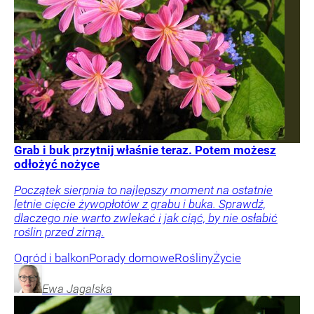
Grab i buk przytnij właśnie teraz. Potem możesz
odłożyć nożyce
Początek sierpnia to najlepszy moment na ostatnie
letnie cięcie żywopłotów z grabu i buka. Sprawdź,
dlaczego nie warto zwlekać i jak ciąć, by nie osłabić
roślin przed zimą.
Ogród i balkon
Porady domowe
Rośliny
Życie
Ewa
Jagalska