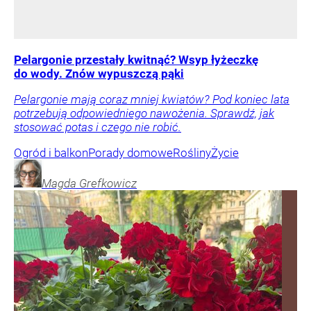
Pelargonie przestały kwitnąć? Wsyp łyżeczkę
do wody. Znów wypuszczą pąki
Pelargonie mają coraz mniej kwiatów? Pod koniec lata
potrzebują odpowiedniego nawożenia. Sprawdź, jak
stosować potas i czego nie robić.
Ogród i balkon
Porady domowe
Rośliny
Życie
Magda
Grefkowicz