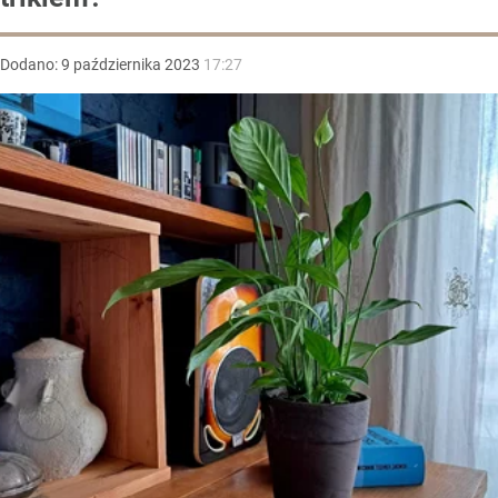
Dodano:
9
października
2023
17:27