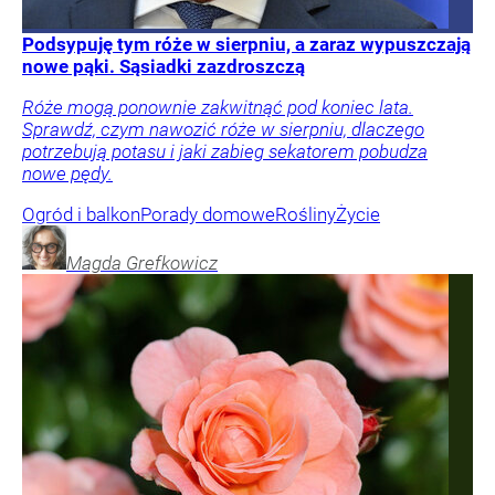
Podsypuję tym róże w sierpniu, a zaraz wypuszczają
nowe pąki. Sąsiadki zazdroszczą
Róże mogą ponownie zakwitnąć pod koniec lata.
Sprawdź, czym nawozić róże w sierpniu, dlaczego
potrzebują potasu i jaki zabieg sekatorem pobudza
nowe pędy.
Ogród i balkon
Porady domowe
Rośliny
Życie
Magda
Grefkowicz