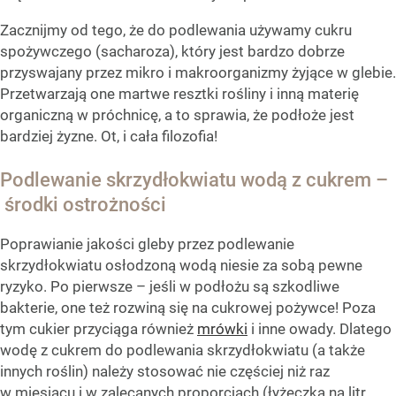
Zacznijmy od tego, że do podlewania używamy cukru
spożywczego (sacharoza), który jest bardzo dobrze
przyswajany przez mikro i makroorganizmy żyjące w glebie.
Przetwarzają one martwe resztki rośliny i inną materię
organiczną w próchnicę, a to sprawia, że podłoże jest
bardziej żyzne. Ot, i cała filozofia!
Podlewanie skrzydłokwiatu wodą z cukrem –
środki ostrożności
Poprawianie jakości gleby przez podlewanie
skrzydłokwiatu osłodzoną wodą niesie za sobą pewne
ryzyko. Po pierwsze – jeśli w podłożu są szkodliwe
bakterie, one też rozwiną się na cukrowej pożywce! Poza
tym cukier przyciąga również
mrówki
i inne owady. Dlatego
wodę z cukrem do podlewania skrzydłokwiatu (a także
innych roślin) należy stosować nie częściej niż raz
w miesiącu i w zalecanych proporcjach (łyżeczka na litr