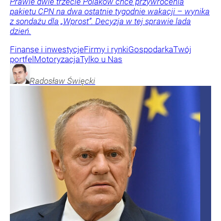
Prawie dwie trzecie Polaków chce przywrócenia
pakietu CPN na dwa ostatnie tygodnie wakacji – wynika
z sondażu dla „Wprost”. Decyzja w tej sprawie lada
dzień.
Finanse i inwestycje
Firmy i rynki
Gospodarka
Twój
portfel
Motoryzacja
Tylko u Nas
Radosław
Święcki