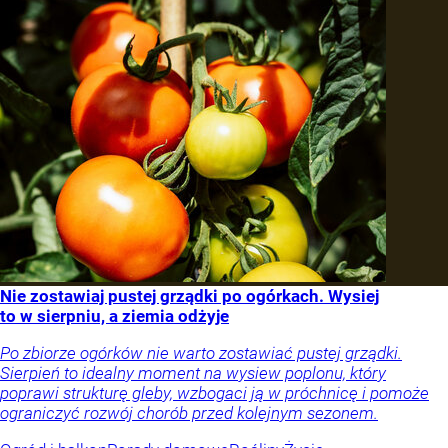
Nie zostawiaj pustej grządki po ogórkach. Wysiej
to w sierpniu, a ziemia odżyje
Po zbiorze ogórków nie warto zostawiać pustej grządki.
Sierpień to idealny moment na wysiew poplonu, który
poprawi strukturę gleby, wzbogaci ją w próchnicę i pomoże
ograniczyć rozwój chorób przed kolejnym sezonem.