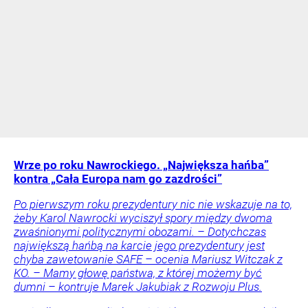
Wrze po roku Nawrockiego. „Największa hańba”
kontra „Cała Europa nam go zazdrości”
Po pierwszym roku prezydentury nic nie wskazuje na to,
żeby Karol Nawrocki wyciszył spory między dwoma
zwaśnionymi politycznymi obozami. – Dotychczas
największą hańbą na karcie jego prezydentury jest
chyba zawetowanie SAFE – ocenia Mariusz Witczak z
KO. – Mamy głowę państwa, z której możemy być
dumni – kontruje Marek Jakubiak z Rozwoju Plus.