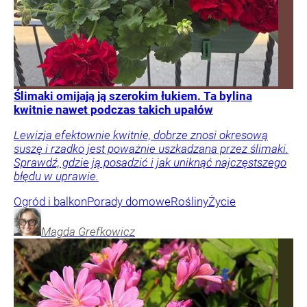
Ślimaki omijają ją szerokim łukiem. Ta bylina
kwitnie nawet podczas takich upałów
Lewizja efektownie kwitnie, dobrze znosi okresową
suszę i rzadko jest poważnie uszkadzana przez ślimaki.
Sprawdź, gdzie ją posadzić i jak uniknąć najczęstszego
błędu w uprawie.
Ogród i balkon
Porady domowe
Rośliny
Życie
Magda
Grefkowicz