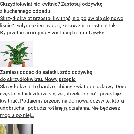
Skrzydłokwiat nie kwitnie? Zastosuj odżywkę
z kuchennego odpadu
Skrzydłokwiat przestał kwitnąć, nie pojawiają się nowe
liście? Gołym okiem widać, że coś z nim jest nie tak.
By przełamać impas – zastosuj turboodżywkę.
Zamiast dodać do sałatki, zrób odżywkę
do skrzydłokwiatu. Nowy przepis
Skrzydłokwiat to bardzo lubiany kwiat doniczkowy. Dość
często jednak zdarza się, że „strzela focha” i przestaje
kwitnąć. Podajemy przepis na domową odżywkę, która
udobrucha i pobudzi roślinę ją działania. Nie będziesz
mogła po niej...