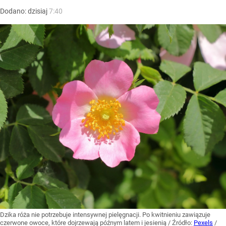
Dodano:
dzisiaj
7:40
Dzika róża nie potrzebuje intensywnej pielęgnacji. Po kwitnieniu zawiązuje
czerwone owoce, które dojrzewają późnym latem i jesienią
/ Źródło:
Pexels
/