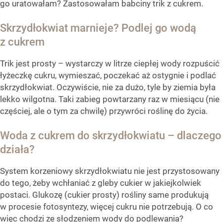
go uratowałam? Zastosowałam babciny trik z cukrem.
Skrzydłokwiat marnieje? Podlej go wodą
z cukrem
Trik jest prosty – wystarczy w litrze ciepłej wody rozpuścić
łyżeczkę cukru, wymieszać, poczekać aż ostygnie i podlać
skrzydłokwiat. Oczywiście, nie za dużo, tyle by ziemia była
lekko wilgotna. Taki zabieg powtarzany raz w miesiącu (nie
częściej, ale o tym za chwilę) przywróci roślinę do życia.
Woda z cukrem do skrzydłokwiatu – dlaczego
działa?
System korzeniowy skrzydłokwiatu nie jest przystosowany
do tego, żeby wchłaniać z gleby cukier w jakiejkolwiek
postaci. Glukozę (cukier prosty) rośliny same produkują
w procesie fotosyntezy, więcej cukru nie potrzebują. O co
więc chodzi ze słodzeniem wody do podlewania?