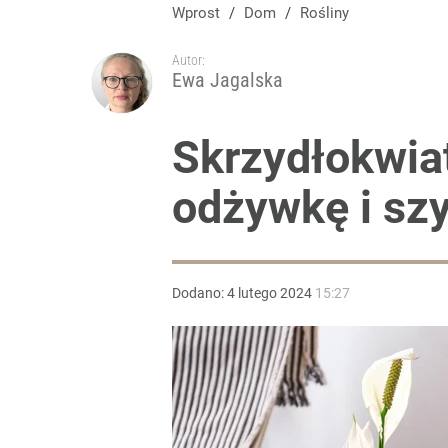
Prawdziwa wartość różnorodności
Wprost
/
Dom
/
Rośliny
Autor:
dodaj
Ewa Jagalska
Nawrocki ma szansę na drugą kadencję? Tak ocenil
Skrzydłokwia
odżywkę i szy
dodaj
Vistula x LOT: Elegancja w podróży. Premiera wspó
Dodano:
4
lutego
2024
15:27
dodaj