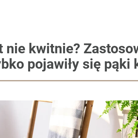
i go Polacy. Sondaż dla „Wprost”
t nie kwitnie? Zastos
bko pojawiły się pąki
lnej kolekcji kapsułowej