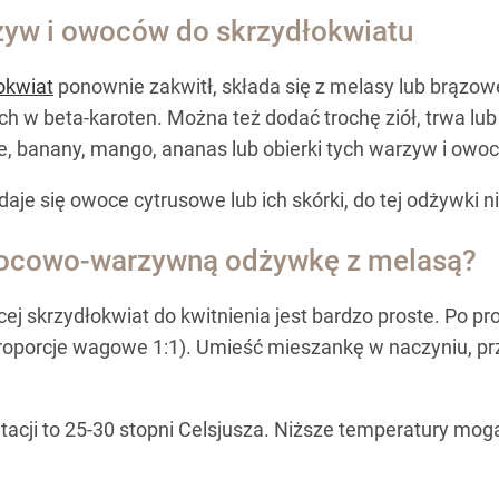
zyw i owoców do skrzydłokwiatu
okwiat
ponownie zakwitł, składa się z melasy lub brąz
h w beta-karoten. Można też dodać trochę ziół, trwa lub 
ie, banany, mango, ananas lub obierki tych warzyw i owo
je się owoce cytrusowe lub ich skórki, do tej odżywki n
wocowo-warzywną odżywkę z melasą?
j skrzydłokwiat do kwitnienia jest bardzo proste. Po p
porcje wagowe 1:1). Umieść mieszankę w naczyniu, przykr
cji to 25-30 stopni Celsjusza. Niższe temperatury mogą