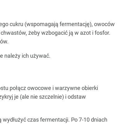
owego cukru (wspomagają fermentację), owoców
chwastów, żeby wzbogacić ją w azot i fosfor.
ców.
ie należy ich używać.
rostu połącz owocowe i warzywne obierki
yj je (ale nie szczelnie) i odstaw
 wydłużyć czas fermentacji. Po 7-10 dniach