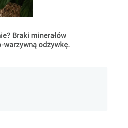
nie? Braki minerałów
wo-warzywną odżywkę.