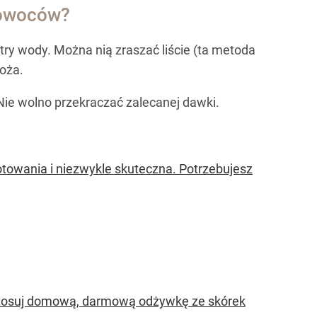
 owoców?
try wody. Można nią zraszać liście (ta metoda
oża.
Nie wolno przekraczać zalecanej dawki.
towania i niezwykle skuteczna. Potrzebujesz
zastosuj domową, darmową odżywkę ze skórek