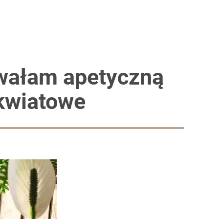
owałam apetyczną
 kwiatowe