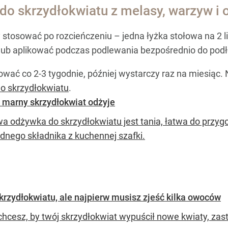
do skrzydłokwiatu z melasy, warzyw i
stosować po rozcieńczeniu – jedna łyżka stołowa na 2 li
 lub aplikować podczas podlewania bezpośrednio do podł
ć co 2-3 tygodnie, później wystarczy raz na miesiąc. 
o skrzydłokwiatu
.
 marny skrzydłokwiat odżyje
 odżywka do skrzydłokwiatu jest tania, łatwa do przygo
ednego składnika z kuchennej szafki.
zydłokwiatu, ale najpierw musisz zjeść kilka owoców
 chcesz, by twój skrzydłokwiat wypuścił nowe kwiaty, 