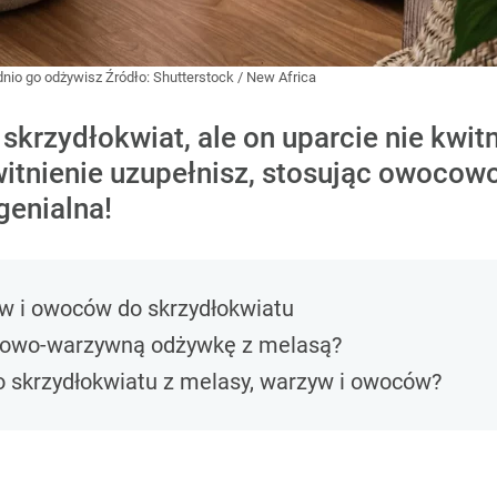
dnio go odżywisz
Źródło:
Shutterstock
/
New Africa
 skrzydłokwiat, ale on uparcie nie kwit
witnienie uzupełnisz, stosując owoco
genialna!
w i owoców do skrzydłokwiatu
cowo-warzywną odżywkę z melasą?
 skrzydłokwiatu z melasy, warzyw i owoców?