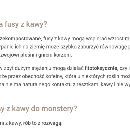
a fusy z kawy?
 przekompostowane,
fusy z kawy mogą wspierać wzrost
m
ypanie ich na ziemię może szybko zaburzyć równowagę p
ozwojowi pleśni i gniciu korzeni
.
 w zbyt dużym stężeniu mogą działać
fitotoksycznie
, czy
kże przez obecność kofeiny, która u niektórych roślin m
ina nie ma naturalnego kontaktu z resztkami kawy i nie wy
usy z kawy do monstery?
mi z kawy,
rób to z rozwagą
: