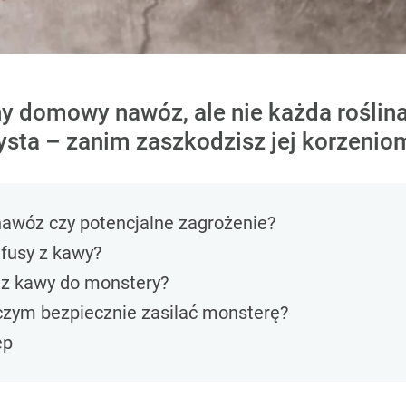
ny domowy nawóz, ale nie każda roślina
ysta – zanim zaszkodzisz jej korzenio
nawóz czy potencjalne zagrożenie?
fusy z kawy?
y z kawy do monstery?
czym bezpiecznie zasilać monsterę?
ep