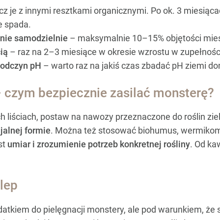
cz je z innymi resztkami organicznymi. Po ok. 3 miesią
e spada.
 nie samodzielnie
– maksymalnie 10–15% objętości mies
ią
– raz na 2–3 miesiące w okresie wzrostu w zupełnośc
i odczyn pH
– warto raz na jakiś czas zbadać pH ziemi 
– czym bezpiecznie zasilać monsterę?
ch liściach, postaw na nawozy przeznaczone do roślin zi
jalnej formie
. Można też stosować biohumus, wermikom
st
umiar i zrozumienie potrzeb konkretnej rośliny
. Od ka
ślep
tkiem do pielęgnacji monstery, ale pod warunkiem, że 