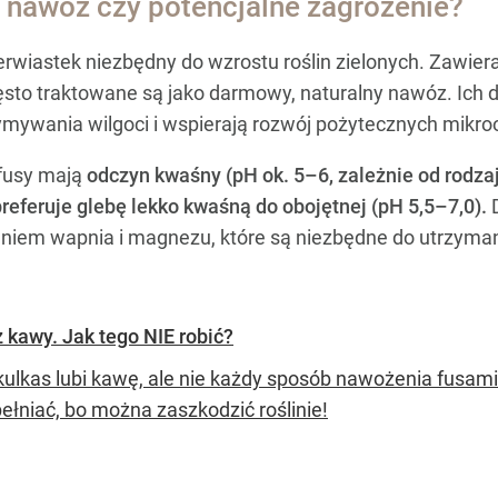
y nawóz czy potencjalne zagrożenie?
rwiastek niezbędny do wzrostu roślin zielonych. Zawierają
sto traktowane są jako darmowy, naturalny nawóz. Ich d
zymywania wilgoci i wspierają rozwój pożytecznych mikr
 fusy mają
odczyn kwaśny (pH ok. 5–6, zależnie od rodza
preferuje glebę lekko kwaśną do obojętnej (pH 5,5–7,0).
D
iem wapnia i magnezu, które są niezbędne do utrzymania
kawy. Jak tego NIE robić?
ulkas lubi kawę, ale nie każdy sposób nawożenia fusami 
ełniać, bo można zaszkodzić roślinie!