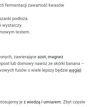
cach fermentacji zawartość kwasów
zanki podłoża.
i wystarczy.
domowym testem.
elonych, zawierające
azot, magnez
post lub domowy nawóz ze skórki banana –
wowych fusów o wiele lepszy będzie
węgiel
stosujemy je
z wiedzą i umiarem
. Zbyt częste