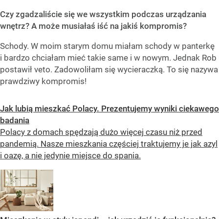
Czy zgadzaliście się we wszystkim podczas urządzania
wnętrz? A może musiałaś iść na jakiś kompromis?
Schody. W moim starym domu miałam schody w panterkę
i bardzo chciałam mieć takie same i w nowym. Jednak Rob
postawił veto. Zadowoliłam się wycieraczką. To się nazywa
prawdziwy kompromis!
Jak lubią mieszkać Polacy. Prezentujemy wyniki ciekawego
badania
Polacy z domach spędzają dużo więcej czasu niż przed
pandemią. Nasze mieszkania częściej traktujemy je jak azyl
i oazę, a nie jedynie miejsce do spania.