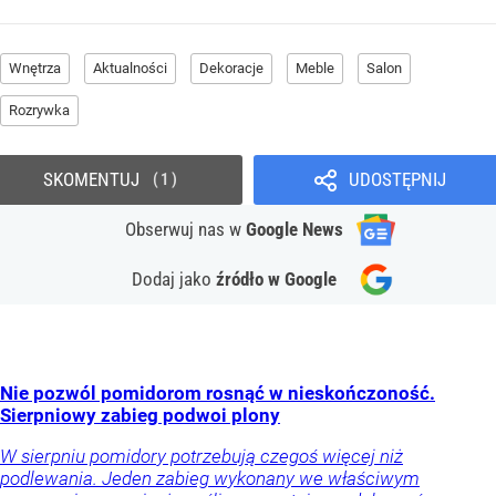
Wnętrza
Aktualności
Dekoracje
Meble
Salon
Rozrywka
SKOMENTUJ
UDOSTĘPNIJ
1
Obserwuj nas
w
Google News
Dodaj jako
źródło w Google
Nie pozwól pomidorom rosnąć w nieskończoność.
Sierpniowy zabieg podwoi plony
W sierpniu pomidory potrzebują czegoś więcej niż
podlewania. Jeden zabieg wykonany we właściwym