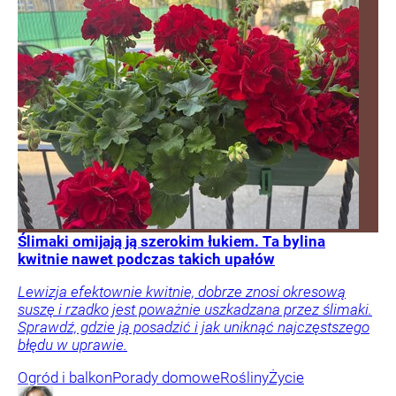
Ślimaki omijają ją szerokim łukiem. Ta bylina
kwitnie nawet podczas takich upałów
Lewizja efektownie kwitnie, dobrze znosi okresową
suszę i rzadko jest poważnie uszkadzana przez ślimaki.
Sprawdź, gdzie ją posadzić i jak uniknąć najczęstszego
błędu w uprawie.
Ogród i balkon
Porady domowe
Rośliny
Życie