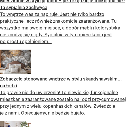
Mieszkanie w stylu japandi – jak urządzić je funkcjonalnie?
Ta sypialnia zachwyca
To wnętrze was zainspiruje. Jest nie tylko bardzo
praktyczne, lecz również znakomicie zaaranżowane. Tu
wszystko ma swoje miejsce, a dobór mebli i kolorystyka
nie znudzą się nigdy. Sypialnia w tym mieszkaniu jest
po prostu spełnieniem...
Zobaczcie stonowane wnętrze w stylu skandynawskim...
na łodzi
To prawie nie do uwierzenia! To niewielkie, funkcjonalne
mieszkanie zaaranżowane zostało na łodzi przycumowanej
przy jednym z wielu kopenhaskich kanałów. Zwiedźcie
je z nami. Obiecujemy, nie będzie bujało.