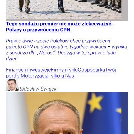
Tego sondażu premier nie może zlekceważyć.
Polacy o przywróceniu CPN
Prawie dwie trzecie Polaków chce przywrócenia
pakietu CPN na dwa ostatnie tygodnie wakacji – wynika
z sondażu dla „Wprost”. Decyzja w tej sprawie lada
dzień.
Finanse i inwestycje
Firmy i rynki
Gospodarka
Twój
portfel
Motoryzacja
Tylko u Nas
Radosław
Święcki