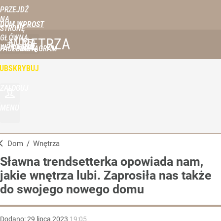
PRZEJDŹ
NA
DOM WPROST
STRONĘ
GŁÓWNĄ
WNĘTRZA
WPROST.PL
FACEBOOK
INSTAGRAM
UBSKRYBUJ
ZALOGUJ
MENU
Dom
/
Wnętrza
Sławna trendsetterka opowiada nam,
jakie wnętrza lubi. Zaprosiła nas także
do swojego nowego domu
Dodano:
29
lipca
2023
19:05