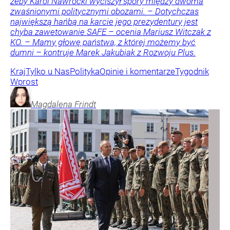
żeby Karol Nawrocki wyciszył spory między dwoma
zwaśnionymi politycznymi obozami. – Dotychczas
największą hańbą na karcie jego prezydentury jest
chyba zawetowanie SAFE – ocenia Mariusz Witczak z
KO. – Mamy głowę państwa, z której możemy być
dumni – kontruje Marek Jakubiak z Rozwoju Plus.
Kraj
Tylko u Nas
Polityka
Opinie i komentarze
Tygodnik
Wprost
Magdalena
Frindt