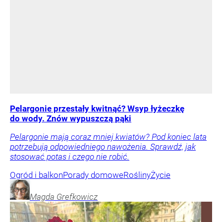
Pelargonie przestały kwitnąć? Wsyp łyżeczkę
do wody. Znów wypuszczą pąki
Pelargonie mają coraz mniej kwiatów? Pod koniec lata
potrzebują odpowiedniego nawożenia. Sprawdź, jak
stosować potas i czego nie robić.
Ogród i balkon
Porady domowe
Rośliny
Życie
Magda
Grefkowicz