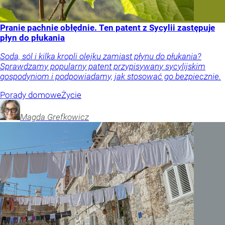
Pranie pachnie obłędnie. Ten patent z Sycylii zastępuje
płyn do płukania
Soda, sól i kilka kropli olejku zamiast płynu do płukania?
Sprawdzamy popularny patent przypisywany sycylijskim
gospodyniom i podpowiadamy, jak stosować go bezpiecznie.
Porady domowe
Życie
Magda
Grefkowicz