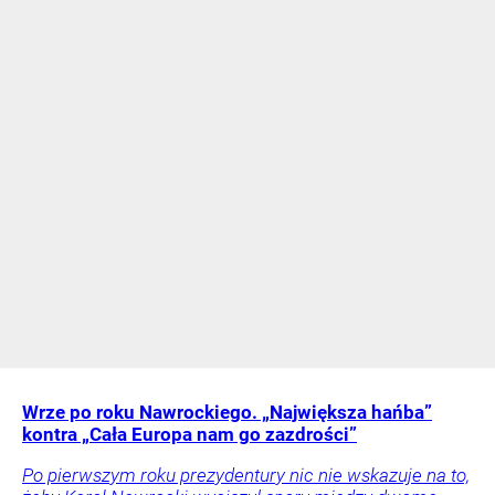
Wrze po roku Nawrockiego. „Największa hańba”
kontra „Cała Europa nam go zazdrości”
Po pierwszym roku prezydentury nic nie wskazuje na to,