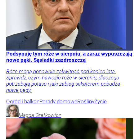
Podsypuję tym róże w sierpniu, a zaraz wypuszczają
nowe pąki. Sąsiadki zazdroszczą
Róże mogą ponownie zakwitnąć pod koniec lata.
Sprawdź, czym nawozić róże w sierpniu, dlaczego
potrzebują potasu i jaki zabieg sekatorem pobudza
nowe pędy.
Ogród i balkon
Porady domowe
Rośliny
Życie
Magda
Grefkowicz