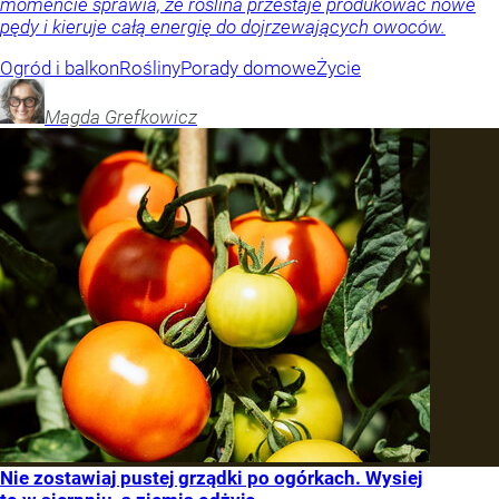
momencie sprawia, że roślina przestaje produkować nowe
pędy i kieruje całą energię do dojrzewających owoców.
Ogród i balkon
Rośliny
Porady domowe
Życie
Magda
Grefkowicz
Nie zostawiaj pustej grządki po ogórkach. Wysiej