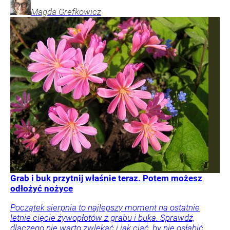
Magda
Grefkowicz
Grab i buk przytnij właśnie teraz. Potem możesz
odłożyć nożyce
Początek sierpnia to najlepszy moment na ostatnie
letnie cięcie żywopłotów z grabu i buka. Sprawdź,
dlaczego nie warto zwlekać i jak ciąć, by nie osłabić