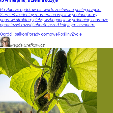
to w sierpniu, a ziemia odżyje
Po zbiorze ogórków nie warto zostawiać pustej grządki.
Sierpień to idealny moment na wysiew poplonu, który
poprawi strukturę gleby, wzbogaci ją w próchnicę i pomoże
ograniczyć rozwój chorób przed kolejnym sezonem.
Ogród i balkon
Porady domowe
Rośliny
Życie
Magda
Grefkowicz