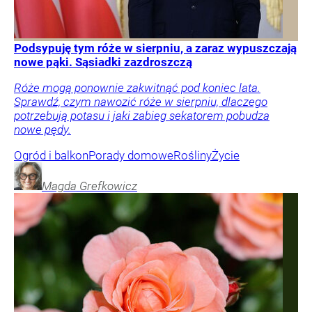
Podsypuję tym róże w sierpniu, a zaraz wypuszczają
nowe pąki. Sąsiadki zazdroszczą
Róże mogą ponownie zakwitnąć pod koniec lata.
Sprawdź, czym nawozić róże w sierpniu, dlaczego
potrzebują potasu i jaki zabieg sekatorem pobudza
nowe pędy.
Ogród i balkon
Porady domowe
Rośliny
Życie
Magda
Grefkowicz