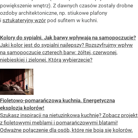
powiększenie wnętrz). Z dawnych czasów zostały drobne
ozdoby architektoniczne, np. stiukowe plafony
i
sztukateryjny wzór
pod sufitem w kuchni.
Kolory do sypialni. Jak barwy wpływają na samopoczucie?
Jaki kolor jest do sypialni najlepszy? Rozszyfrujmy wpływ
na samopoczucie czterech barw: żółtej, czerwonej,
niebieskiej i zielonej. Którą wybierzecie?
Fioletowo-pomarańczowa kuchnia. Energetyczna
eksplozja kolorów!
Szukasz inspiracji na nietuzinkową kuchnię? Zobacz projekt
z fioletowymi meblami i pomarańczowymi blatami!
Odważne połączenie dla osób, które nie boją się kolorów.