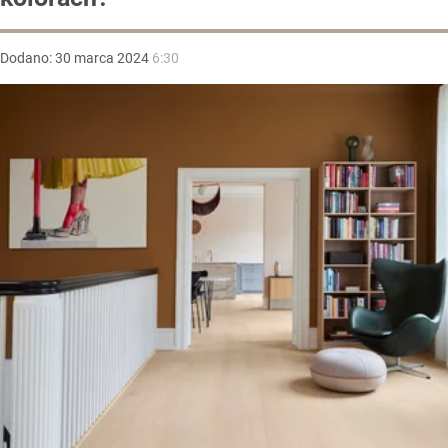
Dodano:
30
marca
2024
6:30