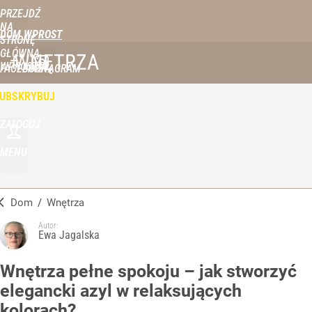
PRZEJDŹ
NA
DOM WPROST
STRONĘ
GŁÓWNĄ
WNĘTRZA
WPROST.PL
FACEBOOK
INSTAGRAM
UBSKRYBUJ
ZALOGUJ
MENU
Dom
/
Wnętrza
Autor:
Ewa Jagalska
Wnętrza pełne spokoju – jak stworzyć
elegancki azyl w relaksujących
kolorach?