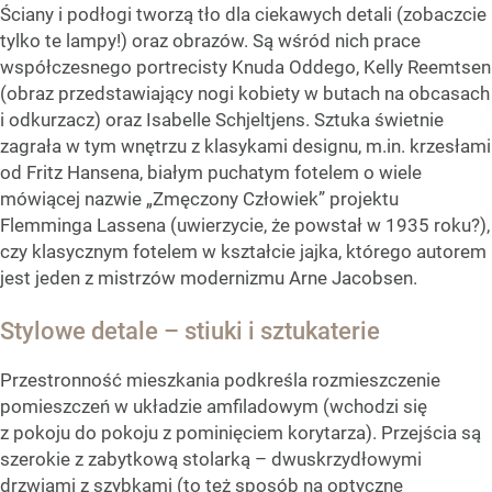
Ściany i podłogi tworzą tło dla ciekawych detali (zobaczcie
tylko te lampy!) oraz obrazów. Są wśród nich prace
współczesnego portrecisty Knuda Oddego, Kelly Reemtsen
(obraz przedstawiający nogi kobiety w butach na obcasach
i odkurzacz) oraz Isabelle Schjeltjens. Sztuka świetnie
zagrała w tym wnętrzu z klasykami designu, m.in. krzesłami
od Fritz Hansena, białym puchatym fotelem o wiele
mówiącej nazwie „Zmęczony Człowiek” projektu
Flemminga Lassena (uwierzycie, że powstał w 1935 roku?),
czy klasycznym fotelem w kształcie jajka, którego autorem
jest jeden z mistrzów modernizmu Arne Jacobsen.
Stylowe detale – stiuki i sztukaterie
Przestronność mieszkania podkreśla rozmieszczenie
pomieszczeń w układzie amfiladowym (wchodzi się
z pokoju do pokoju z pominięciem korytarza). Przejścia są
szerokie z zabytkową stolarką – dwuskrzydłowymi
drzwiami z szybkami (to też sposób na optyczne