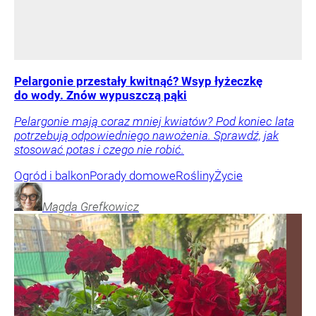
Pelargonie przestały kwitnąć? Wsyp łyżeczkę
do wody. Znów wypuszczą pąki
Pelargonie mają coraz mniej kwiatów? Pod koniec lata
potrzebują odpowiedniego nawożenia. Sprawdź, jak
stosować potas i czego nie robić.
Ogród i balkon
Porady domowe
Rośliny
Życie
Magda
Grefkowicz