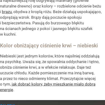
a najważniejszą rolę odgrywają materiały (głównie
naturalne drewno) oraz kolory – rozbielone odcienie beżu
i
brązu
, obydwa z kroplą różu. Beże działają uspokajająco,
odprężają wzrok. Brązy dają poczucie spokoju
i bezpieczeństwa. Pasują do burzowego błękitu
na ścianach jednego z pokoi i jasnego błękitu szafek
w kuchni.
Kolor obniżający ciśnienie krwi – niebieski
Niebieski jest jednym kolorów, które najsilniej oddziałują
na psychikę. Uważa się, że spowalnia oddychanie i tętno,
obniża ciśnienie krwi, a w efekcie relaksuje. Daje też
uczucie chłodu. Każde pomieszczenie ma inną barwę,
a przez to nieco odmienny klimat. Przeczytajcie więcej
o tym,
jak dobrać kolory, żeby mieszkanie miało dobrą
energię
.