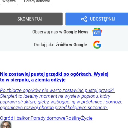
Wnętrza
Porady domowe
SKOMENTUJ
UDOSTĘPNIJ
Obserwuj nas
w
Google News
Dodaj jako
źródło w Google
Nie zostawiaj pustej grządki po ogórkach. Wysiej
to w sierpniu, a ziemia odżyje
Po zbiorze ogórków nie warto zostawiać pustej grządki.
Sierpień to idealny moment na wysiew poplonu, który
poprawi strukturę gleby, wzbogaci ją w próchnicę i pomoże
ograniczyć rozwój chorób przed kolejnym sezonem.
Ogród i balkon
Porady domowe
Rośliny
Życie