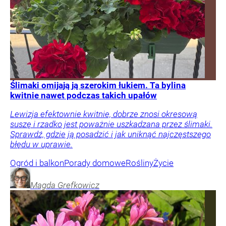
Ślimaki omijają ją szerokim łukiem. Ta bylina
kwitnie nawet podczas takich upałów
Lewizja efektownie kwitnie, dobrze znosi okresową
suszę i rzadko jest poważnie uszkadzana przez ślimaki.
Sprawdź, gdzie ją posadzić i jak uniknąć najczęstszego
błędu w uprawie.
Ogród i balkon
Porady domowe
Rośliny
Życie
Magda
Grefkowicz