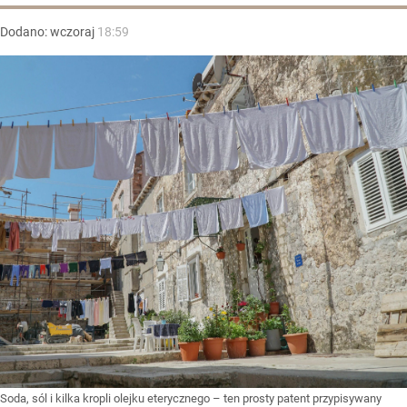
Dodano:
wczoraj
18:59
Soda, sól i kilka kropli olejku eterycznego – ten prosty patent przypisywany