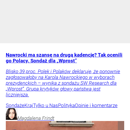
Nawrocki ma szansę na drugą kadencję? Tak ocenili
go Polacy. Sondaż dla „Wprost”
Blisko 39 proc. Polek i Polaków deklaruje, że ponownie
zagłosowałoby na Karola Nawrockiego w wyborach
prezydenckich – wynika z sondażu SW Research dla
„Wprost”. Grupa krytyków głowy państwa jest
liczniejsza.
Sondaże
Kraj
Tylko u Nas
Polityka
Opinie i komentarze
Magdalena
Frindt