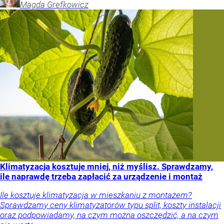
Magda
Grefkowicz
Klimatyzacja kosztuje mniej, niż myślisz. Sprawdzamy,
ile naprawdę trzeba zapłacić za urządzenie i montaż
Ile kosztuje klimatyzacja w mieszkaniu z montażem?
Sprawdzamy ceny klimatyzatorów typu split, koszty instalacji
oraz podpowiadamy, na czym można oszczędzić, a na czym