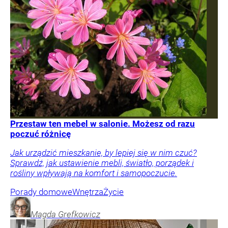
Przestaw ten mebel w salonie. Możesz od razu
poczuć różnicę
Jak urządzić mieszkanie, by lepiej się w nim czuć?
Sprawdź, jak ustawienie mebli, światło, porządek i
rośliny wpływają na komfort i samopoczucie.
Porady domowe
Wnętrza
Życie
Magda
Grefkowicz