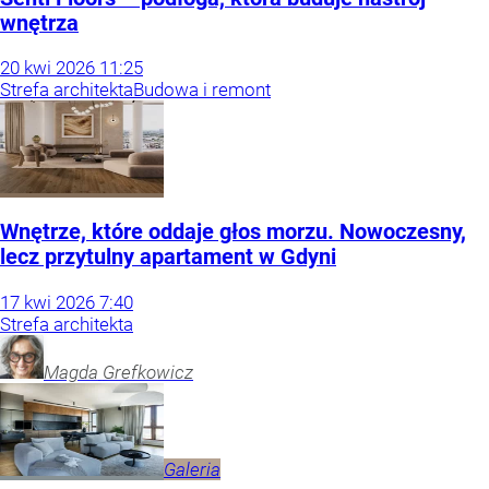
wnętrza
20
kwi
2026
11:25
Strefa architekta
Budowa i remont
Wnętrze, które oddaje głos morzu. Nowoczesny,
lecz przytulny apartament w Gdyni
17
kwi
2026
7:40
Strefa architekta
Magda
Grefkowicz
Galeria