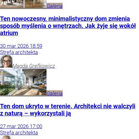
Galeria
Ten nowoczesny, minimalistyczny dom zmienia
sposób myślenia o wnętrzach. Jak żyje się wokół
atrium
30
mar
2026
18:59
Strefa architekta
Magda
Grefkowicz
Galeria
Ten dom ukryto w terenie. Architekci nie walczyli
z naturą – wykorzystali ją
27
mar
2026
17:00
Strefa architekta