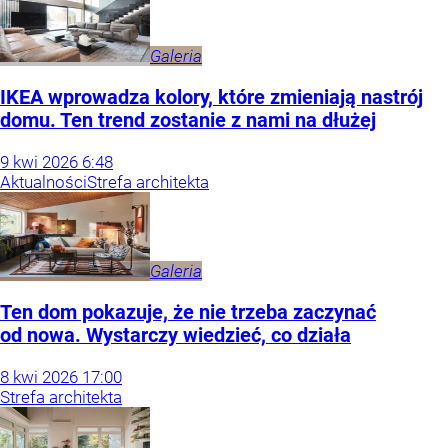
Galeria
IKEA wprowadza kolory, które zmieniają nastrój
domu. Ten trend zostanie z nami na dłużej
9
kwi
2026
6:48
Aktualności
Strefa architekta
Galeria
Ten dom pokazuje, że nie trzeba zaczynać
od nowa. Wystarczy wiedzieć, co działa
8
kwi
2026
17:00
Strefa architekta