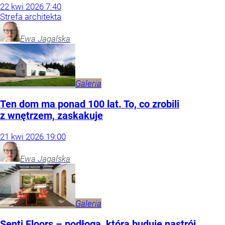
22
kwi
2026
7:40
Strefa architekta
Ewa
Jagalska
Galeria
Ten dom ma ponad 100 lat. To, co zrobili
z wnętrzem, zaskakuje
21
kwi
2026
19:00
Ewa
Jagalska
Galeria
Senti Floors – podłoga, która buduje nastrój