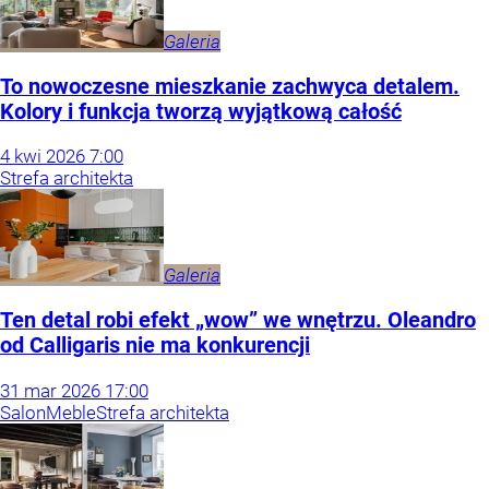
Galeria
To nowoczesne mieszkanie zachwyca detalem.
Kolory i funkcja tworzą wyjątkową całość
4
kwi
2026
7:00
Strefa architekta
Galeria
Ten detal robi efekt „wow” we wnętrzu. Oleandro
od Calligaris nie ma konkurencji
31
mar
2026
17:00
Salon
Meble
Strefa architekta