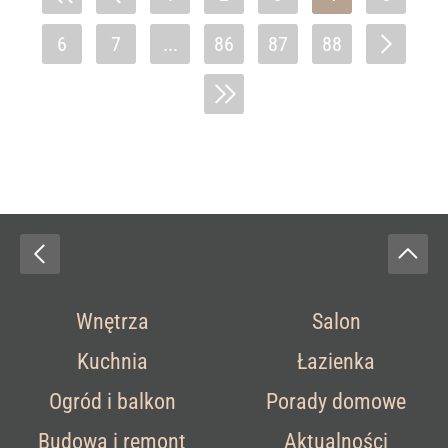
6
7
...
86
87
88
Wnętrza
Salon
Kuchnia
Łazienka
Ogród i balkon
Porady domowe
Budowa i remont
Aktualności