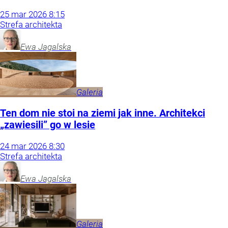
25
mar
2026
8:15
Strefa architekta
Ewa
Jagalska
Galeria
Ten dom nie stoi na ziemi jak inne. Architekci
„zawiesili” go w lesie
24
mar
2026
8:30
Strefa architekta
Ewa
Jagalska
Galeria