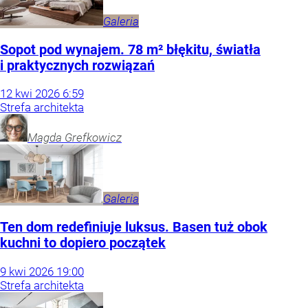
Galeria
Sopot pod wynajem. 78 m² błękitu, światła
i praktycznych rozwiązań
12
kwi
2026
6:59
Strefa architekta
Magda
Grefkowicz
Galeria
Ten dom redefiniuje luksus. Basen tuż obok
kuchni to dopiero początek
9
kwi
2026
19:00
Strefa architekta