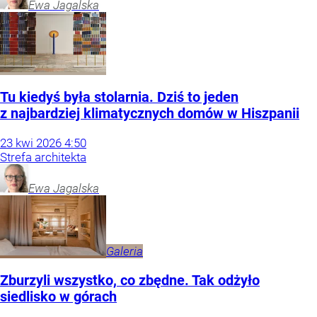
Ewa
Jagalska
Tu kiedyś była stolarnia. Dziś to jeden
z najbardziej klimatycznych domów w Hiszpanii
23
kwi
2026
4:50
Strefa architekta
Ewa
Jagalska
Galeria
Zburzyli wszystko, co zbędne. Tak odżyło
siedlisko w górach