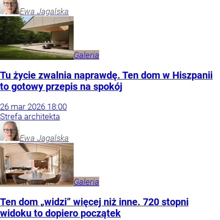
Ewa
Jagalska
Galeria
Tu życie zwalnia naprawdę. Ten dom w Hiszpanii
to gotowy przepis na spokój
26
mar
2026
18:00
Strefa architekta
Ewa
Jagalska
Galeria
Ten dom „widzi” więcej niż inne. 720 stopni
widoku to dopiero początek