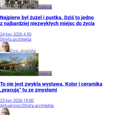
Galeria
Najpierw był żużel i pustka. Dziś to jedno
z najbardziej niezwykłych miejsc do życia
24
kwi
2026
4:50
Strefa architekta
Ewa
Jagalska
Galeria
To nie jest zwykła wystawa. Kolor i ceramika
„pracują” tu ze zmysłami
23
kwi
2026
19:00
Aktualności
Strefa architekta