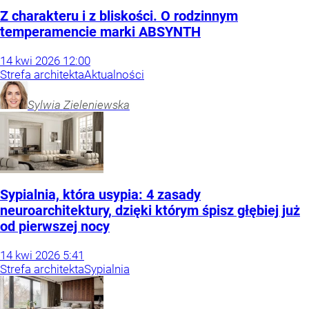
Z charakteru i z bliskości. O rodzinnym
temperamencie marki ABSYNTH
14
kwi
2026
12:00
Strefa architekta
Aktualności
Sylwia
Zieleniewska
Sypialnia, która usypia: 4 zasady
neuroarchitektury, dzięki którym śpisz głębiej już
od pierwszej nocy
14
kwi
2026
5:41
Strefa architekta
Sypialnia