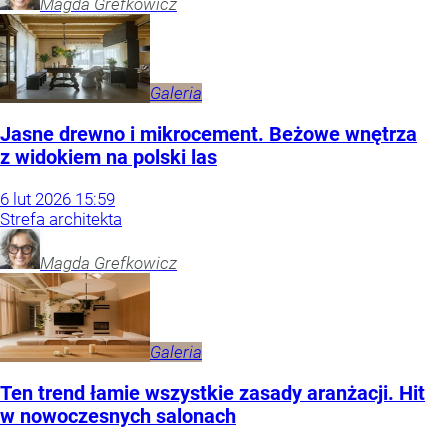
Magda
Grefkowicz
Galeria
Jasne drewno i mikrocement. Beżowe wnętrza
z widokiem na polski las
6
lut
2026
15:59
Strefa architekta
Magda
Grefkowicz
Galeria
Ten trend łamie wszystkie zasady aranżacji. Hit
w nowoczesnych salonach