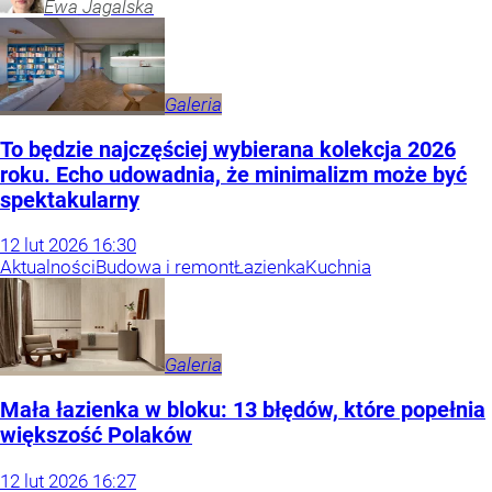
Ewa
Jagalska
Galeria
To będzie najczęściej wybierana kolekcja 2026
roku. Echo udowadnia, że minimalizm może być
spektakularny
12
lut
2026
16:30
Aktualności
Budowa i remont
Łazienka
Kuchnia
Galeria
Mała łazienka w bloku: 13 błędów, które popełnia
większość Polaków
12
lut
2026
16:27