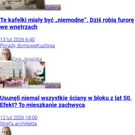
Galeria
Te kafelki miały być „niemodne”. Dziś robią furorę
we wnętrzach
13
lut
2026
6:40
Porady domowe
Kuchnia
Ewa
Jagalska
Galeria
Usunęli niemal wszystkie ściany w bloku z lat 50.
Efekt? To mieszkanie zachwyca
12
lut
2026
18:00
Strefa architekta