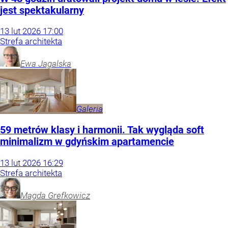
jest spektakularny
13
lut
2026
17:00
Strefa architekta
Ewa
Jagalska
Galeria
59 metrów klasy i harmonii. Tak wygląda soft
minimalizm w gdyńskim apartamencie
13
lut
2026
16:29
Strefa architekta
Magda
Grefkowicz