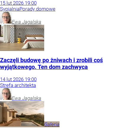
15
lut
2026
19:00
Sypialnia
Porady domowe
Ewa
Jagalska
Zaczęli budowę po żniwach i zrobili coś
wyjątkowego. Ten dom zachwyca
14
lut
2026
19:00
Strefa architekta
Ewa
Jagalska
Galeria