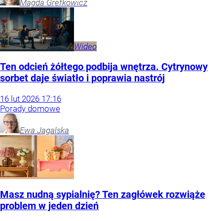
Magda
Grefkowicz
Wideo
Ten odcień żółtego podbija wnętrza. Cytrynowy
sorbet daje światło i poprawia nastrój
16
lut
2026
17:16
Porady domowe
Ewa
Jagalska
Masz nudną sypialnię? Ten zagłówek rozwiąże
problem w jeden dzień