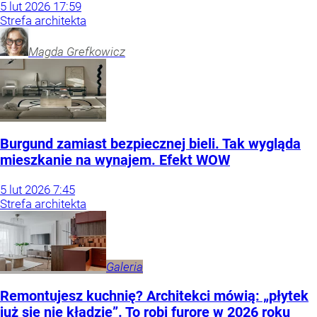
5
lut
2026
17:59
Strefa architekta
Magda
Grefkowicz
Burgund zamiast bezpiecznej bieli. Tak wygląda
mieszkanie na wynajem. Efekt WOW
5
lut
2026
7:45
Strefa architekta
Galeria
Remontujesz kuchnię? Architekci mówią: „płytek
już się nie kładzie”. To robi furorę w 2026 roku