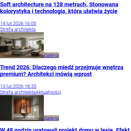
Soft architecture na 128 metrach. Stonowana
kolorystyka i technologia, która ułatwia życie
14
lut
2026
16:00
Strefa architekta
Galeria
Trend 2026: Dlaczego miedź przejmuje wnętrza
premium? Architekci mówią wprost
13
lut
2026
18:35
Strefa architekta
Aktualności
Galeria
W 48 godzin uratowali projekt domu w lesie. Efekt