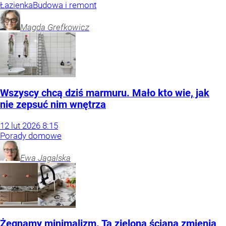
Łazienka
Budowa i remont
Magda
Grefkowicz
Wszyscy chcą dziś marmuru. Mało kto wie, jak
nie zepsuć nim wnętrza
12
lut
2026
8:15
Porady domowe
Ewa
Jagalska
Żegnamy minimalizm. Ta zielona ściana zmienia