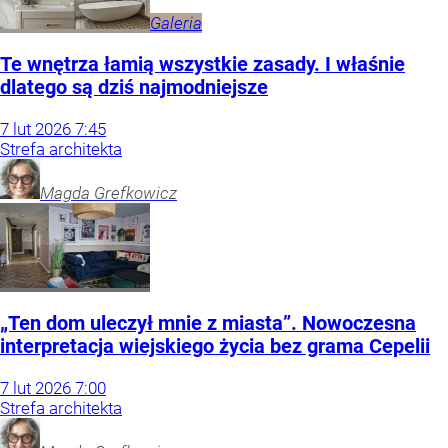
Galeria
Te wnętrza łamią wszystkie zasady. I właśnie
dlatego są dziś najmodniejsze
7
lut
2026
7:45
Strefa architekta
Magda
Grefkowicz
„Ten dom uleczył mnie z miasta”. Nowoczesna
interpretacja wiejskiego życia bez grama Cepelii
7
lut
2026
7:00
Strefa architekta