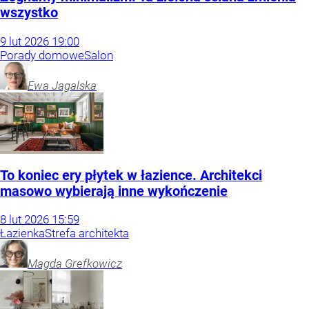
wszystko
9
lut
2026
19:00
Porady domowe
Salon
Ewa
Jagalska
To koniec ery płytek w łazience. Architekci
masowo wybierają inne wykończenie
8
lut
2026
15:59
Łazienka
Strefa architekta
Magda
Grefkowicz