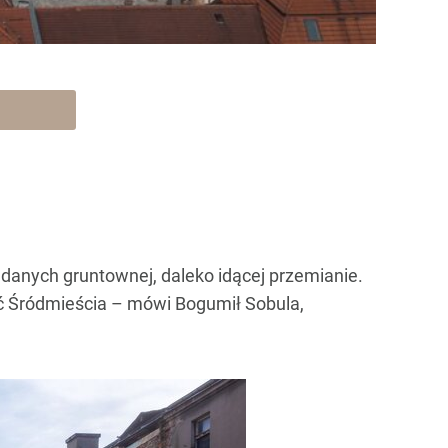
ddanych gruntownej, daleko idącej przemianie.
ść Śródmieścia – mówi Bogumił Sobula,