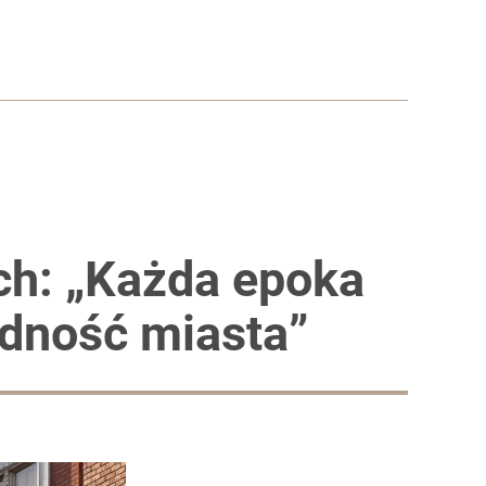
ach: „Każda epoka
odność miasta”