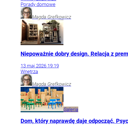
Porady domowe
Magda
Grefkowicz
Niepoważnie dobry design. Relacja z prem
13
maj
2026
19:19
Wnętrza
Magda
Grefkowicz
Galeria
Dom, który naprawdę daje odpocząć. Psyc