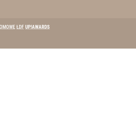
DOMOWE
ŁDF
UP!AWARDS