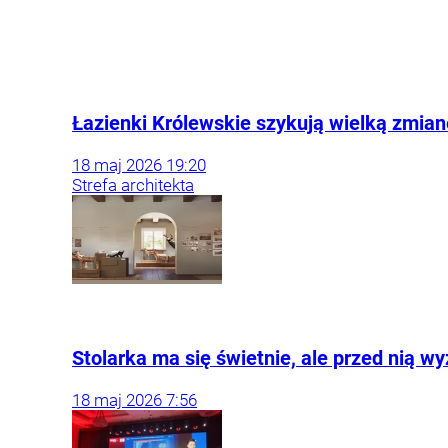
Łazienki Królewskie szykują wielką zmia
18
maj
2026
19:20
Strefa architekta
Stolarka ma się świetnie, ale przed nią w
18
maj
2026
7:56