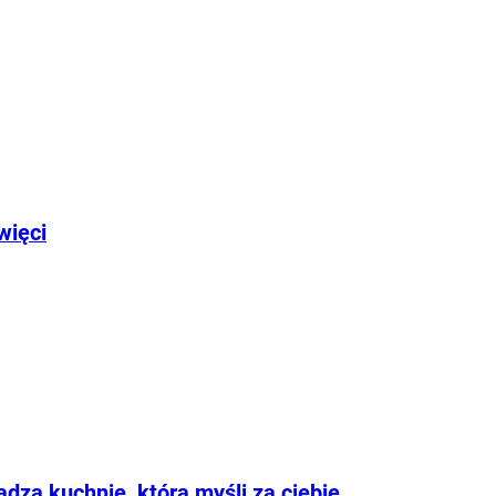
więci
dza kuchnię, która myśli za ciebie