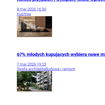
8
maj
2026
16:30
Kuchnia
67% młodych kupujących wybiera nowe mie
7
maj
2026
19:23
Strefa architekta
Budowa i remont