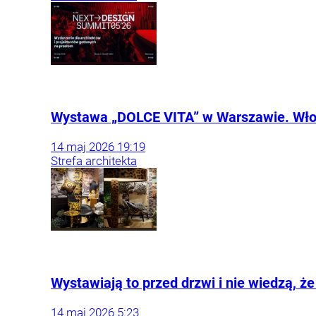
Wystawa „DOLCE VITA” w Warszawie. Włoski
14
maj
2026
19:19
Strefa architekta
Wystawiają to przed drzwi i nie wiedzą, ż
14
maj
2026
5:23