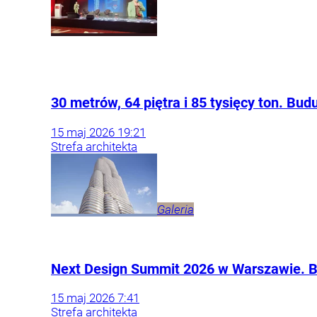
30 metrów, 64 piętra i 85 tysięcy ton. B
15
maj
2026
19:21
Strefa architekta
Galeria
Next Design Summit 2026 w Warszawie. Br
15
maj
2026
7:41
Strefa architekta