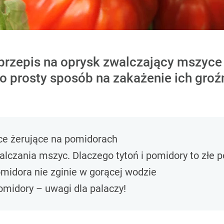
 przepis na oprysk zwalczający mszyc
 to prosty sposób na zakażenie ich gro
ce żerujące na pomidorach
lczania mszyc. Dlaczego tytoń i pomidory to złe p
omidora nie zginie w gorącej wodzie
omidory – uwagi dla palaczy!