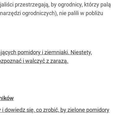
liści przestrzegają, by ogrodnicy, którzy palą
rzędzi ogrodniczych), nie palili w pobliżu
ących pomidory i ziemniaki. Niestety,
zpoznać i walczyć z zarazą.
dników
i dowiedz się, co zrobić, by zielone pomidory