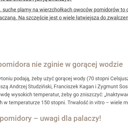
, suche plamy na wierzchołkach owoców pomidorów to o
aczaną. Na szczęście jest o wiele łatwiejsza do zwalczen
pomidora nie zginie w gorącej wodzie
ytoniu podają, żeby użyć gorącej wody (70 stopni Celsjus
iszą Andrzej Studziński, Franciszek Kagan i Zygmunt Sosn
awdę wysokich temperatur, żeby go zniszczyć: „Inaktywa
h w temperaturze 150 stopni. Trwałość in vitro – wiele mi
 pomidory – uwagi dla palaczy!