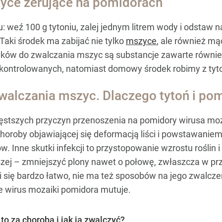
zyce żerujące na pomidorach
 weź 100 g tytoniu, zalej jednym litrem wody i odstaw n
 Taki środek ma zabijać nie tylko
mszyce
, ale również mą
dków do zwalczania mszyc są substancje zawarte również
ontrolowanych, natomiast domowy środek robimy z tyto
walczania mszyc. Dlaczego tytoń i pom
zęstszych przyczyn przenoszenia na pomidory wirusa mo
horoby objawiającej się deformacją liści i powstawaniem
 Inne skutki infekcji to przystopowanie wzrostu roślin 
ejszej – zmniejszyć plony nawet o połowę, zwłaszcza w
 się bardzo łatwo, nie ma też sposobów na jego zwalcze
 wirus mozaiki pomidora mutuje.
o za choroba i jak ją zwalczyć?