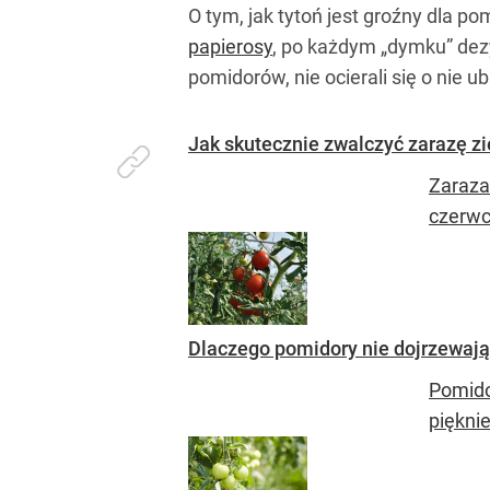
O tym, jak tytoń jest groźny dla p
papierosy
, po każdym „dymku” dezy
pomidorów, nie ocierali się o nie 
Jak skutecznie zwalczyć zarazę z
Zaraza
czerwc
Dlaczego pomidory nie dojrzewają 
Pomido
pięknie