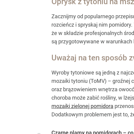
Oprysk z tytoniu na ms
Zacznijmy od popularnego przepisu:
rozcieńcz i spryskaj nim pomidory.
że w składzie profesjonalnych śro
są przygotowywane w warunkach k
Uważaj na ten sposób z
Wyroby tytoniowe są jedną z najc
mozaiki tytoniu (ToMV) – groźnej c
oraz brązowieniem wnętrza owoców.
choroba może zabić rośliny, w lż
mozaiki zielonej pomidora
przenosi
Dodatkowym problemem jest to, że
Czarne plamy na pomidorach – co t