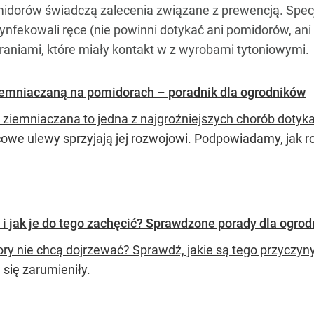
omidorów świadczą zalecenia związane z prewencją. Specja
nfekowali ręce (nie powinni dotykać ani pomidorów, ani na
ubraniami, które miały kontakt w z wyrobami tytoniowymi.
iemniaczaną na pomidorach – poradnik dla ogrodników
 ziemniaczana to jedna z najgroźniejszych chorób dotykaj
owe ulewy sprzyjają jej rozwojowi. Podpowiadamy, jak ro
i jak je do tego zachęcić? Sprawdzone porady dla ogro
ry nie chcą dojrzewać? Sprawdź, jakie są tego przyczyny 
 się zarumieniły.