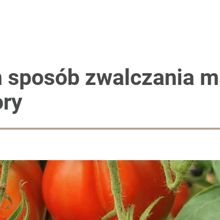
razu, kolejne owoce będą zdrowe
niejsze i łatwiejsze w uprawie
n sposób zwalczania m
ry
anipulują cenami nad morzem