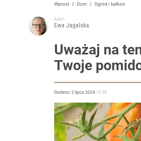
Widzisz czarne plamy na pomidorach? Zrób to od 
Wprost
/
Dom
/
Ogród i balkon
Autor:
dodaj
Ewa Jagalska
Hortensje zajmują za dużo miejsca. Te krzewy są m
Uważaj na te
Twoje pomido
dodaj
Tajemnica paragonów grozy. Tak restauratorzy m
Dodano:
2
lipca
2024
12:30
3