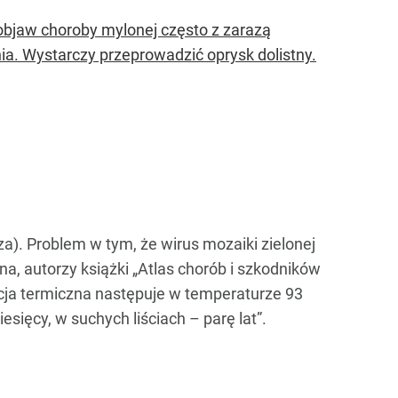
bjaw choroby mylonej często z zarazą
ia. Wystarczy przeprowadzić oprysk dolistny.
za). Problem w tym, że wirus mozaiki zielonej
a, autorzy książki „Atlas chorób i szkodników
cja termiczna następuje w temperaturze 93
esięcy, w suchych liściach – parę lat”.