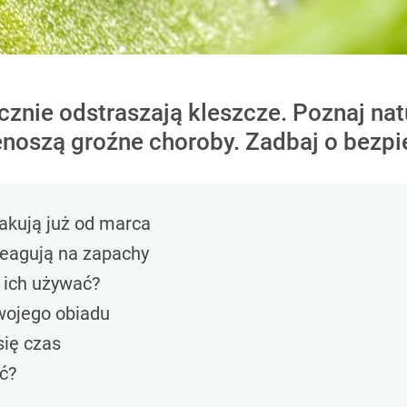
cznie odstraszają kleszcze. Poznaj na
enoszą groźne choroby. Zadbaj o bezp
takują już od marca
Reagują na zapachy
k ich używać?
twojego obiadu
się czas
ć?