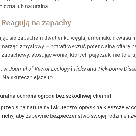
iczna lub naturalna.
 Reagują na zapachy
rując się zapachem dwutlenku węgla, amoniaku i kwasu m
 narząd zmysłowy – potrafi wyczuć potencjalną ofiarę naw
zapachowy, stosując wonie, których pajęczaki nie toleru
n. w
Journal of Vector Ecology
i
Ticks and Tick-borne Dise
. Najskuteczniejsze to:
uralna ochrona ogrodu bez szkodliwej chemii!
 przepis na naturalny i skuteczny oprysk na kleszcze w 
emchy, aby zapewnić bezpieczeństwo swojej rodzinie i z