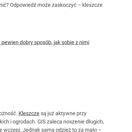
ronić? Odpowiedź może zaskoczyć – kleszcze
 pewien dobry sposób, jak sobie z nimi
rożność.
Kleszcze
są już aktywne przy
ich i ogrodach. GIS zaleca noszenie długich,
się wczepi. Jednak sama odzież to za mało –