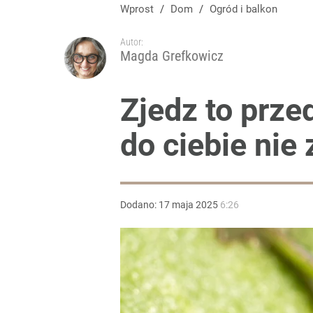
Wprost
/
Dom
/
Ogród i balkon
Autor:
Magda Grefkowicz
Zjedz to prze
do ciebie nie 
Dodano:
17
maja
2025
6:26