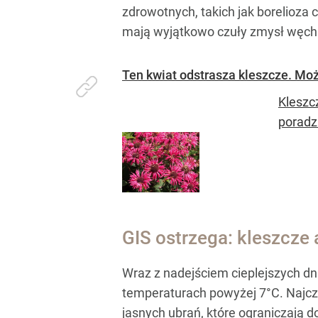
zdrowotnych, takich jak borelioza
mają wyjątkowo czuły zmysł węch
Ten kwiat odstrasza kleszcze. Mo
Kleszcz
poradz
GIS ostrzega: kleszcze 
Wraz z nadejściem cieplejszych d
temperaturach powyżej 7°C. Najczę
jasnych ubrań, które ograniczają 