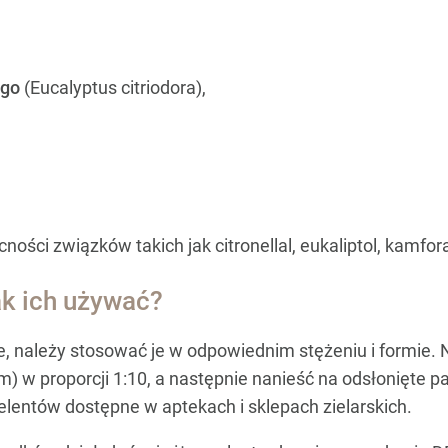
ego
(Eucalyptus citriodora),
ności związków takich jak citronellal, eukaliptol, kamfora
ak ich używać?
e, należy stosować je w odpowiednim stężeniu i formie. 
w proporcji 1:10, a następnie nanieść na odsłonięte part
lentów dostępne w aptekach i sklepach zielarskich.