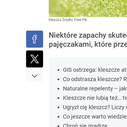
Kleszcz
Źródło:
Free Pik
Niektóre zapachy skute
pajęczakami, które prz
GIS ostrzega: kleszcze a
Co odstrasza kleszcze? 
Naturalne repelenty – ja
Kleszcze nie lubią też… 
Ugryzł cię kleszcz? Liczy 
Co jeszcze warto wiedzie
Chroń się mądrze