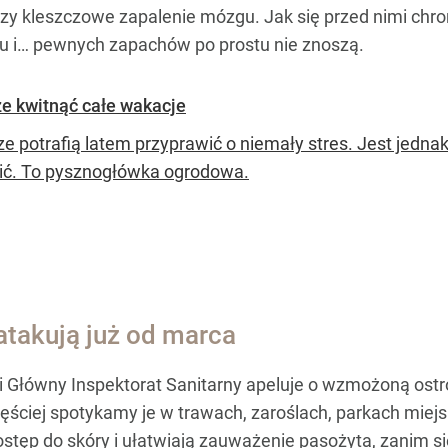
 czy kleszczowe zapalenie mózgu. Jak się przed nimi ch
u i… pewnych zapachów po prostu nie znoszą.
że kwitnąć całe wakacje
e potrafią latem przyprawić o niemały stres. Jest jednak
ić. To pysznogłówka ogrodowa.
atakują już od marca
ni Główny Inspektorat Sanitarny apeluje o wzmożoną ost
ściej spotykamy je w trawach, zaroślach, parkach miejsk
dostęp do skóry i ułatwiają zauważenie pasożyta, zanim 