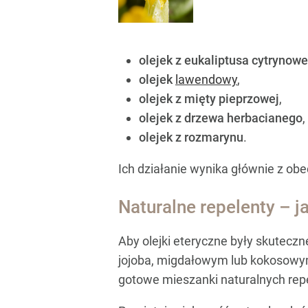
olejek z eukaliptusa cytrynow
olejek
lawendowy
,
olejek z mięty pieprzowej
,
olejek z drzewa herbacianego
,
olejek z rozmarynu
.
Ich działanie wynika głównie z obec
Naturalne repelenty – j
Aby olejki eteryczne były skuteczn
jojoba, migdałowym lub kokosowym) 
gotowe mieszanki naturalnych repe