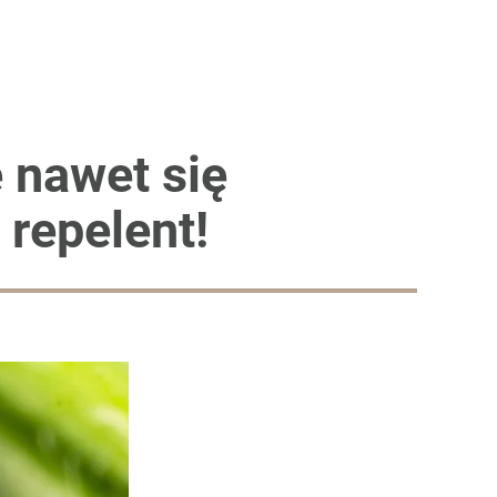
 nawet się
ż repelent!