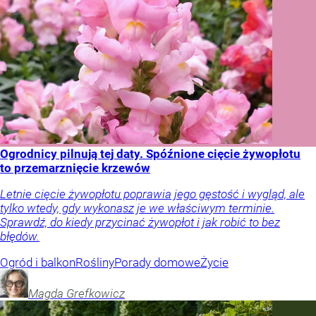
Ogrodnicy pilnują tej daty. Spóźnione cięcie żywopłotu
to przemarznięcie krzewów
Letnie cięcie żywopłotu poprawia jego gęstość i wygląd, ale
tylko wtedy, gdy wykonasz je we właściwym terminie.
Sprawdź, do kiedy przycinać żywopłot i jak robić to bez
błędów.
Ogród i balkon
Rośliny
Porady domowe
Życie
Magda
Grefkowicz