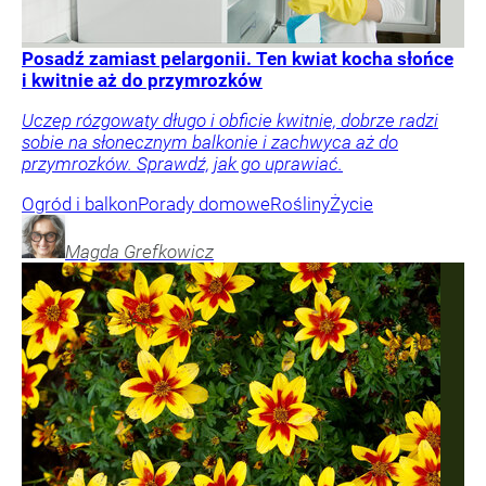
Posadź zamiast pelargonii. Ten kwiat kocha słońce
i kwitnie aż do przymrozków
Uczep rózgowaty długo i obficie kwitnie, dobrze radzi
sobie na słonecznym balkonie i zachwyca aż do
przymrozków. Sprawdź, jak go uprawiać.
Ogród i balkon
Porady domowe
Rośliny
Życie
Magda
Grefkowicz