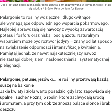
Jeśli jest zbyt długo sucho, pelargonie zużywają zmagazynowaną w łodygach wodę i stają
się wiotkie
/ Źródło:
Pelargonium for Europe
Pelargonie to rośliny wdzięczne i długokwitnące,
ale wymagające odpowiedniego wsparcia pokarmowego.
Najlepiej sprawdzają się
nawozy
z wysoką zawartością
potasu i fosforu oraz niską ilością azotu. Naturalnym
wsparciem może być roztwór jodyny – znany od lat sposób
na zwiększenie odporności i intensyfikację kwitnienia.
Pamiętaj jednak, że nawet najskuteczniejszy nawóz
nie zastąpi dobrej ziemi, nasłonecznienia i systematycznej
pielęgnacji.
Pelargonie, petunie, jeżówki… Te rośliny przetrwają każdą
suszę na balkonie
Jakie kwiaty i zioła warto posadzić, gdy lato zapowiada się
upalne i suche? Poznaj 6 roślin, które zachwycają urodą
i aromatem, a przy tym dobrze znoszą palące słońce i brak
deszczu.