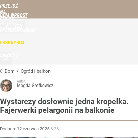
PRZEJDŹ
NA
DOM WPROST
STRONĘ
GŁÓWNĄ
WPROST.PL
FACEBOOK
INSTAGRAM
UBSKRYBUJ
ZALOGUJ
MENU
Dom
/
Ogród i balkon
Autor:
Magda Grefkowicz
Wystarczy dosłownie jedna kropelka.
Fajerwerki pelargonii na balkonie
Dodano:
12
czerwca
2025
8:28