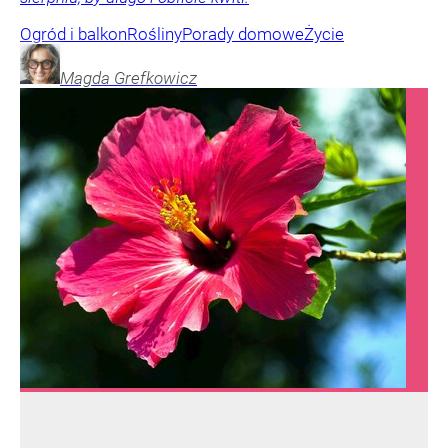
Ogród i balkon
Rośliny
Porady domowe
Życie
Magda
Grefkowicz