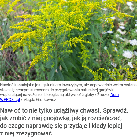
Nawłoć kanadyjska jest gatunkiem inwazyjnym, ale odpowiednio wykorzystana
staje się cennym surowcem do przygotowania naturalnej gnojówki
wspierającej nawożenie i biologiczną aktywność gleby
/ Źródło:
Dom
WPROST.pl
/
Magda Grefkowicz
Nawłoć to nie tylko uciążliwy chwast. Sprawdź,
jak zrobić z niej gnojówkę, jak ją rozcieńczać,
do czego naprawdę się przydaje i kiedy lepiej
z niej zrezygnować.