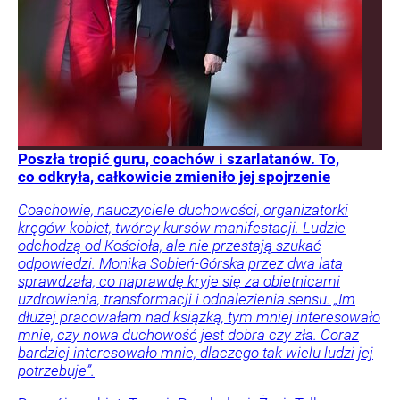
Poszła tropić guru, coachów i szarlatanów. To,
co odkryła, całkowicie zmieniło jej spojrzenie
Coachowie, nauczyciele duchowości, organizatorki
kręgów kobiet, twórcy kursów manifestacji. Ludzie
odchodzą od Kościoła, ale nie przestają szukać
odpowiedzi. Monika Sobień-Górska przez dwa lata
sprawdzała, co naprawdę kryje się za obietnicami
uzdrowienia, transformacji i odnalezienia sensu. „Im
dłużej pracowałam nad książką, tym mniej interesowało
mnie, czy nowa duchowość jest dobra czy zła. Coraz
bardziej interesowało mnie, dlaczego tak wielu ludzi jej
potrzebuje”.