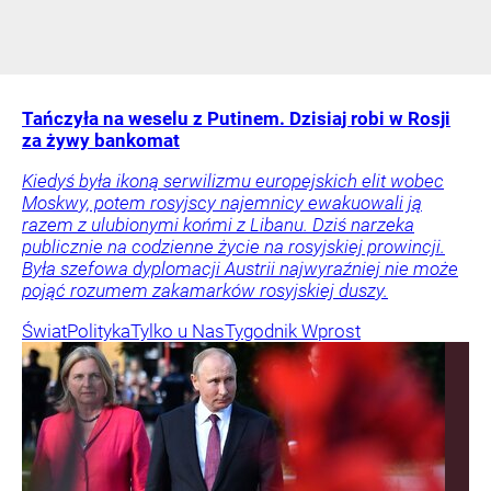
Tańczyła na weselu z Putinem. Dzisiaj robi w Rosji
za żywy bankomat
Kiedyś była ikoną serwilizmu europejskich elit wobec
Moskwy, potem rosyjscy najemnicy ewakuowali ją
razem z ulubionymi końmi z Libanu. Dziś narzeka
publicznie na codzienne życie na rosyjskiej prowincji.
Była szefowa dyplomacji Austrii najwyraźniej nie może
pojąć rozumem zakamarków rosyjskiej duszy.
Świat
Polityka
Tylko u Nas
Tygodnik Wprost