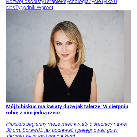
Rozwój osobisty
Terapie
Psychologia
Życie
Tylko u
Nas
Tygodnik Wprost
Mój hibiskus ma kwiaty duże jak talerze. W sierpniu
robię z nim jedną rzecz
Hibiskus bagienny może mieć kwiaty o średnicy nawet
30 cm. Sprawdź, jak podlewać i pielęgnować go w
sierpniu, by długo i obficie kwitł.