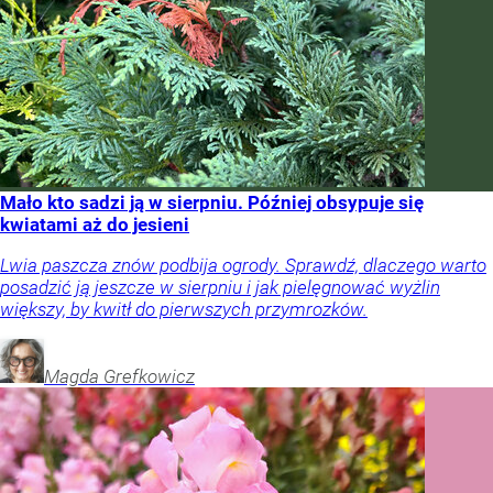
Mało kto sadzi ją w sierpniu. Później obsypuje się
kwiatami aż do jesieni
Lwia paszcza znów podbija ogrody. Sprawdź, dlaczego warto
posadzić ją jeszcze w sierpniu i jak pielęgnować wyżlin
większy, by kwitł do pierwszych przymrozków.
Magda
Grefkowicz