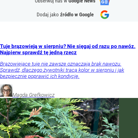
Obserwuj nas
w
Google News
Dodaj jako
źródło w Google
Tuje brązowieją w sierpniu? Nie sięgaj od razu po nawóz.
Najpierw sprawdź tę jedną rzecz
Brązowiejące tuje nie zawsze oznaczają brak nawozu.
Sprawdź, dlaczego żywotniki tracą kolor w sierpniu i jak
bezpiecznie poprawić ich kondycję.
Magda
Grefkowicz