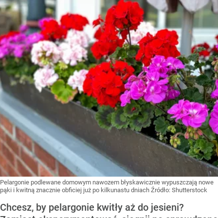
Pelargonie podlewane domowym nawozem błyskawicznie wypuszczają nowe
pąki i kwitną znacznie obficiej już po kilkunastu dniach
Źródło:
Shutterstock
Chcesz, by pelargonie kwitły aż do jesieni?