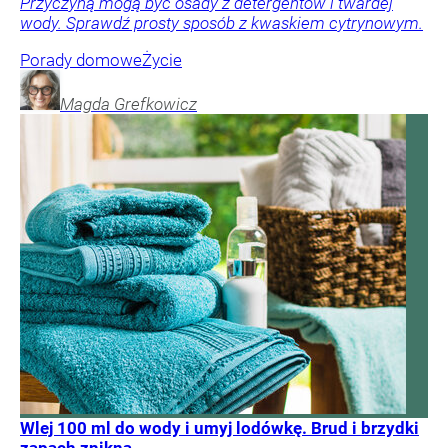
Przyczyną mogą być osady z detergentów i twardej
wody. Sprawdź prosty sposób z kwaskiem cytrynowym.
Porady domowe
Życie
Magda
Grefkowicz
Wlej 100 ml do wody i umyj lodówkę. Brud i brzydki