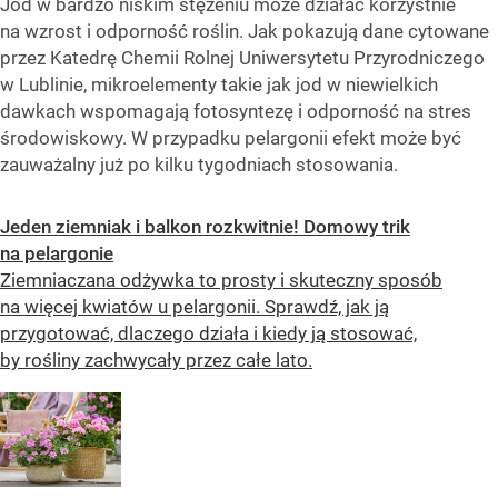
Jod w bardzo niskim stężeniu może działać korzystnie
na wzrost i odporność roślin. Jak pokazują dane cytowane
przez Katedrę Chemii Rolnej Uniwersytetu Przyrodniczego
w Lublinie, mikroelementy takie jak jod w niewielkich
dawkach wspomagają fotosyntezę i odporność na stres
środowiskowy. W przypadku pelargonii efekt może być
zauważalny już po kilku tygodniach stosowania.
Jeden ziemniak i balkon rozkwitnie! Domowy trik
na pelargonie
Ziemniaczana odżywka to prosty i skuteczny sposób
na więcej kwiatów u pelargonii. Sprawdź, jak ją
przygotować, dlaczego działa i kiedy ją stosować,
by rośliny zachwycały przez całe lato.