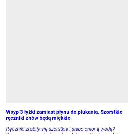
Wsyp 3 łyżki zamiast płynu do płukania. Szorstkie
ręczniki znów będą miękkie
Ręczniki zrobiły się szorstkie i słabo chłoną wodę?