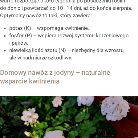
warto rozpocząć około tygodnia po posadzeniu roślin
do donic i powtarzać co 10–14 dni, aż do końca sierpnia.
Optymalny nawóz to taki, który zawiera:
potas (K) – wspomaga kwitnienie,
fosfor (P) – wspiera rozwój systemu korzeniowego
i pąków,
niewielką ilość azotu (N) – niezbędny dla wzrostu,
ale w nadmiarze szkodliwy.
Domowy nawóz z jodyny – naturalne
wsparcie kwitnienia