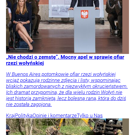
„Nie chodzi o zemstę”. Mocny apel w sprawie ofiar
rzezi wołyńskiej
W Buenos Aires potomkowie ofiar rzezi wołyńskiej
wciąż pokazują rodzinne zdjęcia i listy, wspominając
bliskich zamordowanych z niezwykłym okrucieństwem.
Ich dramat przypomina, że dla wielu rodzin Wołyń nie
jest historią zamkniętą, lecz bolesną raną, która do dziś
nie została zagojona.
Kraj
Polityka
Opinie i komentarze
Tylko u Nas