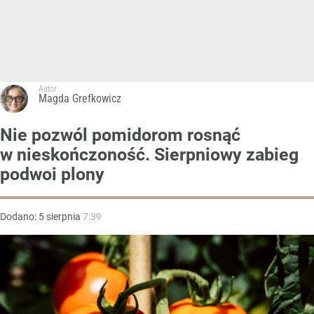
Autor:
Magda Grefkowicz
Nie pozwól pomidorom rosnąć
w nieskończoność. Sierpniowy zabieg
podwoi plony
Dodano:
5
sierpnia
7:39