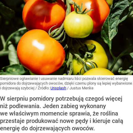
Sierpniowe ogławianie i usuwanie nadmiaru liści pozwala skierować energię
pomidora do dojrzewających owoców, dzięki czemu plony są lepiej wybarwione
i dojrzewają szybciej
/ Źródło:
Unsplash
/
Justus Menke
W sierpniu pomidory potrzebują czegoś więcej
niż podlewania. Jeden zabieg wykonany
we właściwym momencie sprawia, że roślina
przestaje produkować nowe pędy i kieruje całą
energię do dojrzewających owoców.