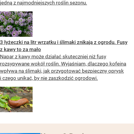
jedną z najmodniejszych roślin sezonu.
3 łyżeczki na litr wrzątku i ślimaki znikają z ogrodu. Fusy
z kawy to za mało
Napar z kawy może działać skuteczniej niż fusy
rozsypywane wokół roślin. Wyjaśniam, dlaczego kofeina
wpływa na ślimaki, jak przygotować bezpieczny oprysk
i czego unikać, by nie zaszkodzić ogrodowi.