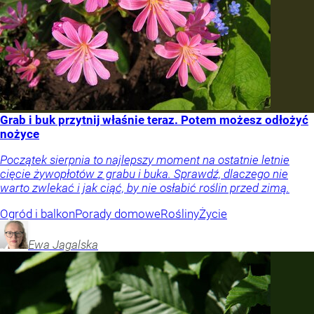
Grab i buk przytnij właśnie teraz. Potem możesz odłożyć
nożyce
Początek sierpnia to najlepszy moment na ostatnie letnie
cięcie żywopłotów z grabu i buka. Sprawdź, dlaczego nie
warto zwlekać i jak ciąć, by nie osłabić roślin przed zimą.
Ogród i balkon
Porady domowe
Rośliny
Życie
Ewa
Jagalska