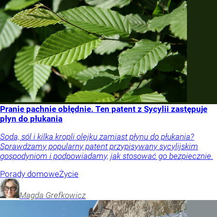
Pranie pachnie obłędnie. Ten patent z Sycylii zastępuje
płyn do płukania
Soda, sól i kilka kropli olejku zamiast płynu do płukania?
Sprawdzamy popularny patent przypisywany sycylijskim
gospodyniom i podpowiadamy, jak stosować go bezpiecznie.
Porady domowe
Życie
Magda
Grefkowicz