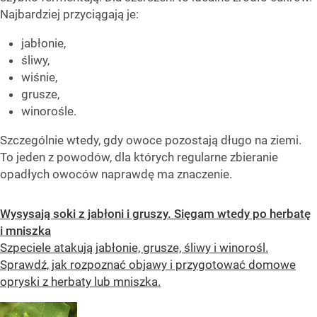
Najbardziej przyciągają je:
jabłonie,
śliwy,
wiśnie,
grusze,
winorośle.
Szczególnie wtedy, gdy owoce pozostają długo na ziemi.
To jeden z powodów, dla których regularne zbieranie
opadłych owoców naprawdę ma znaczenie.
Wysysają soki z jabłoni i gruszy. Sięgam wtedy po herbatę
i mniszka
Szpeciele atakują jabłonie, grusze, śliwy i winorośl.
Sprawdź, jak rozpoznać objawy i przygotować domowe
opryski z herbaty lub mniszka.