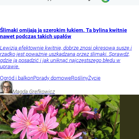
Ślimaki omijają ją szerokim łukiem. Ta bylina kwitnie
nawet podczas takich upałów
Lewizja efektownie kwitnie, dobrze znosi okresową suszę i
rzadko jest poważnie uszkadzana przez ślimaki. Sprawdź,
gdzie ją posadzić i jak uniknąć najczęstszego błędu w
uprawie.
Ogród i balkon
Porady domowe
Rośliny
Życie
Magda
Grefkowicz