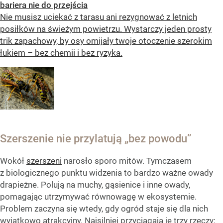
bariera nie do przejścia
Nie musisz uciekać z tarasu ani rezygnować z letnich
posiłków na świeżym powietrzu. Wystarczy jeden prosty
trik zapachowy, by osy omijały twoje otoczenie szerokim
łukiem – bez chemii i bez ryzyka.
Szerszenie nie przylatują „bez powodu”
Wokół
szerszeni
narosło sporo mitów. Tymczasem
z biologicznego punktu widzenia to bardzo ważne owady
drapieżne. Polują na muchy, gąsienice i inne owady,
pomagając utrzymywać równowagę w ekosystemie.
Problem zaczyna się wtedy, gdy ogród staje się dla nich
wyjątkowo atrakcyjny. Najsilniej przyciągają je trzy rzeczy: