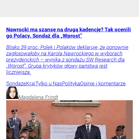
Nawrocki ma szansę na drugą kadencję? Tak ocenili
go Polacy. Sondaż dla „Wprost”
Blisko 39 proc. Polek i Polaków deklaruje, że ponownie
zagłosowałoby na Karola Nawrockiego w wyborach
prezydenckich – wynika z sondażu SW Research dla
„Wprost”. Grupa krytyków głowy państwa jest
liczniejsza.
Sondaże
Kraj
Tylko u Nas
Polityka
Opinie i komentarze
Magdalena
Frindt