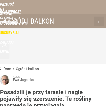
PRZEJDŹ
NA
DOM WPROST
STRONĘ
GŁÓWNĄ
OGRÓD I BALKON
WPROST.PL
FACEBOOK
INSTAGRAM
UBSKRYBUJ
ZALOGUJ
MENU
Dom
/
Ogród i balkon
Autor:
Ewa Jagalska
Posadzili je przy tarasie i nagle
pojawiły się szerszenie. Te rośliny
naprawdę je przyciągają