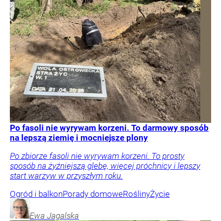
Po fasoli nie wyrywam korzeni. To darmowy sposób
na lepszą ziemię i mocniejsze plony
Po zbiorze fasoli nie wyrywam korzeni. To prosty
sposób na żyźniejszą glebę, więcej próchnicy i lepszy
start warzyw w przyszłym roku.
Ogród i balkon
Porady domowe
Rośliny
Życie
Ewa
Jagalska