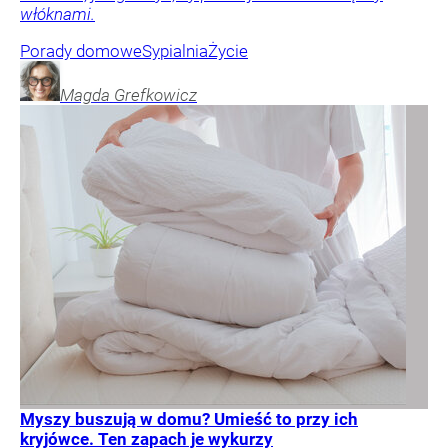
włóknami.
Porady domowe
Sypialnia
Życie
Magda
Grefkowicz
Myszy buszują w domu? Umieść to przy ich
kryjówce. Ten zapach je wykurzy