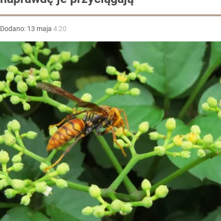
Dodano:
13
maja
4:20