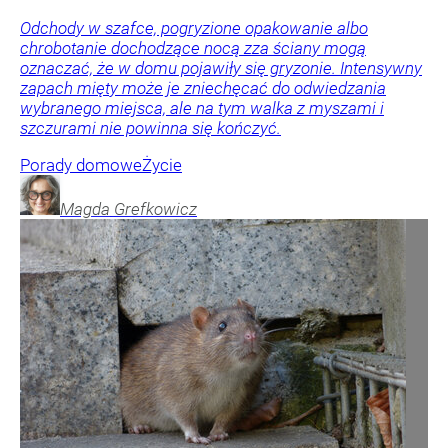
Odchody w szafce, pogryzione opakowanie albo
chrobotanie dochodzące nocą zza ściany mogą
oznaczać, że w domu pojawiły się gryzonie. Intensywny
zapach mięty może je zniechęcać do odwiedzania
wybranego miejsca, ale na tym walka z myszami i
szczurami nie powinna się kończyć.
Porady domowe
Życie
Magda
Grefkowicz