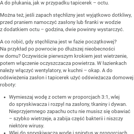
A do płukania, jak w przypadku tapicerek – octu.
Można też, jeśli zapach stęchlizny jest wyjątkowo dotkliwy,
przed praniem namoczyć zasłony lub firanki w wodzie
z dodatkiem octu – godzina, dwie powinny wystarczyć.
A co robić, gdy stęchlizna jest w fazie początkowej?
Na przykład po powrocie po dłuższej nieobecności
w domu? Oczywiście pierwszym krokiem jest wietrzenie,
potem włączenie oczyszczacza powietrza. W łazienkach
należy włączyć wentylatory, w kuchni – okap. A do
odświeżenia zasłon i tapicerek użyć odświeżacza domowej
roboty:
Wymieszaj wodę z octem w proporcjach 3:1, wlej
do spryskiwacza i rozpyl na zasłony, tkaniny i dywan.
Nieprzyjemnego zapachu octu nie musisz się obawiać
– szybko wietrzeje, a zabija część bakterii i niszczy
niektóre wirusy.
Wlej do spryskiwacza wodę i spirytus w proporcjach