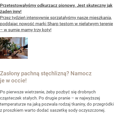
Przetestowałyśmy odkurzacz pionowy. Jest skuteczny jak
żaden inny!
Przez tydzień intensywnie sprzątałyśmy nasze mieszkania,
poddając nowość marki Sharp testom w niełatwym terenie
– w sumie mamy trzy koty!
Zasłony pachną stęchlizną? Namocz
je w occie!
Po pierwsze wietrzenie, żeby pozbyć się drobnych
cząsteczek stałych. Po drugie pranie – w najwyższej
temperaturze na jaką pozwala rodzaj tkaniny, do przegródki
z proszkiem warto dodać saszetkę sody oczyszczonej.