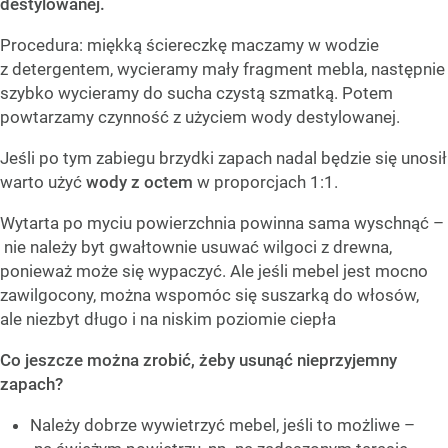
destylowanej.
Procedura: miękką ściereczkę maczamy w wodzie
z detergentem, wycieramy mały fragment mebla, następnie
szybko wycieramy do sucha czystą szmatką. Potem
powtarzamy czynność z użyciem wody destylowanej.
Jeśli po tym zabiegu brzydki zapach nadal będzie się unosił
warto użyć
wody z octem
w proporcjach 1:1.
Wytarta po myciu powierzchnia powinna sama wyschnąć –
nie należy byt gwałtownie usuwać wilgoci z drewna,
ponieważ może się wypaczyć. Ale jeśli mebel jest mocno
zawilgocony, można wspomóc się suszarką do włosów,
ale niezbyt długo i na niskim poziomie ciepła
Co jeszcze można zrobić, żeby usunąć nieprzyjemny
zapach?
Należy dobrze wywietrzyć mebel, jeśli to możliwe –