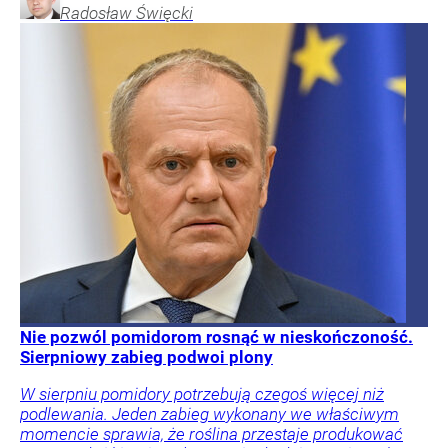
Radosław
Święcki
Nie pozwól pomidorom rosnąć w nieskończoność.
Sierpniowy zabieg podwoi plony
W sierpniu pomidory potrzebują czegoś więcej niż
podlewania. Jeden zabieg wykonany we właściwym
momencie sprawia, że roślina przestaje produkować