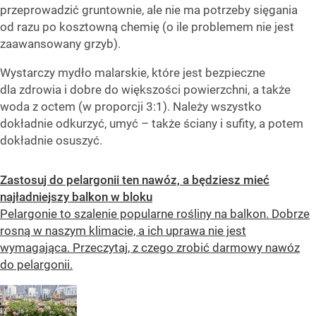
przeprowadzić gruntownie, ale nie ma potrzeby sięgania
od razu po kosztowną chemię (o ile problemem nie jest
zaawansowany grzyb).
Wystarczy mydło malarskie, które jest bezpieczne
dla zdrowia i dobre do większości powierzchni, a także
woda z octem (w proporcji 3:1). Należy wszystko
dokładnie odkurzyć, umyć – także ściany i sufity, a potem
dokładnie osuszyć.
Zastosuj do pelargonii ten nawóz, a będziesz mieć
najładniejszy balkon w bloku
Pelargonie to szalenie popularne rośliny na balkon. Dobrze
rosną w naszym klimacie, a ich uprawa nie jest
wymagająca. Przeczytaj, z czego zrobić darmowy nawóz
do pelargonii.