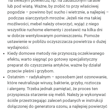
na świeżym powietrzu, np. na zadaszonym tarasie
lub pod wiatą. Ważne, by zrobić to przy właściwej
pogodzie – powinno być sucho i wietrznie, a najlepiej –
podczas siarczystych mrozów. Jeżeli nie ma takiej
możliwości, mebel należy otworzyć, wyjąć z niego
wszystkie ruchome elementy i zostawić na kilka dni
w dobrze wentylowanym pomieszczeniu. Pomoże
ustawienie w pobliżu oczyszczacza powietrza o dużej
wydajności.
Kiedy domowe metody nie przynoszą oczekiwanego
efektu, warto sięgnąć po gotowy specjalistyczny
preparat do czyszczenia antyków, ważne by działał
przeciw pleśni i grzybom.
Ostatnim – radykalnym – sposobem jest ozonowanie,
które neutralizuje wirusy, bakterie, grzyby, roztocza
i alergeny. Trzeba jednak pamiętać, że proces ten
przyspiesza starzenie się mebli. Należy je wykonywać
ściśle przestrzegając zaleceń podanych w instrukcji
dołączonej do generatora ozonu, a najlepiej powierzyć