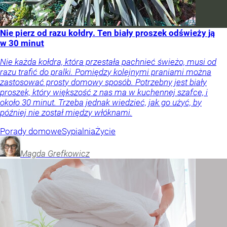
Nie pierz od razu kołdry. Ten biały proszek odświeży ją
w 30 minut
Nie każda kołdra, która przestała pachnieć świeżo, musi od
razu trafić do pralki. Pomiędzy kolejnymi praniami można
zastosować prosty domowy sposób. Potrzebny jest biały
proszek, który większość z nas ma w kuchennej szafce, i
około 30 minut. Trzeba jednak wiedzieć, jak go użyć, by
później nie został między włóknami.
Porady domowe
Sypialnia
Życie
Magda
Grefkowicz