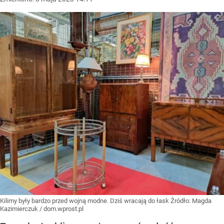
Kilimy były bardzo przed wojną modne. Dziś wracają do łask
Źródło:
Magda
Kazimierczuk / dom.wprost.pl