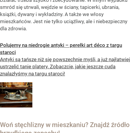
Działać trzeba szybko i zdecydowanie. W innym wypadku
smród się utrwali, wejdzie w ściany, tapicerki, ubrania,
książki, dywany i wykładziny. A także we włosy
mieszkańców. Jest nie tylko uciążliwy, ale i niebezpieczny
dla zdrowia.
Polujemy na niedrogie antyki – perełki art déco z targu
staroci
Antyki są tańsze niż się powszechnie myśli, a już najłatwiej
ustrzelić tanie platery. Zobaczcie, jakie jeszcze cuda
znalazłyśmy na targu staroci!
Woń stęchlizny w mieszkaniu? Znajdź źródło