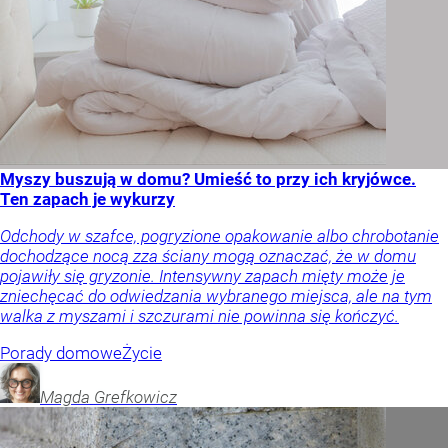
Myszy buszują w domu? Umieść to przy ich kryjówce.
Ten zapach je wykurzy
Odchody w szafce, pogryzione opakowanie albo chrobotanie
dochodzące nocą zza ściany mogą oznaczać, że w domu
pojawiły się gryzonie. Intensywny zapach mięty może je
zniechęcać do odwiedzania wybranego miejsca, ale na tym
walka z myszami i szczurami nie powinna się kończyć.
Porady domowe
Życie
Magda
Grefkowicz