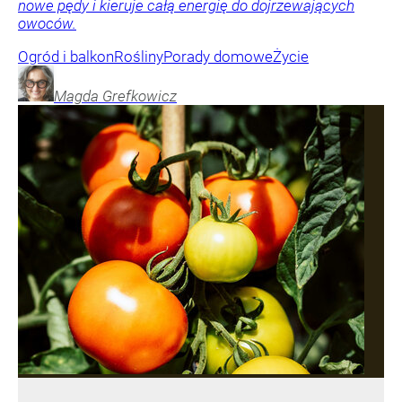
nowe pędy i kieruje całą energię do dojrzewających
owoców.
Ogród i balkon
Rośliny
Porady domowe
Życie
Magda
Grefkowicz