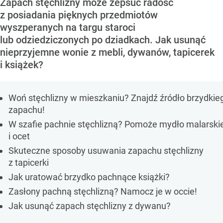
Zapach stęchlizny może zepsuć radość
z posiadania pięknych przedmiotów
wyszperanych na targu staroci
lub odziedziczonych po dziadkach. Jak usunąć
nieprzyjemne wonie z mebli, dywanów, tapicerek
i książek?
Woń stęchlizny w mieszkaniu? Znajdź źródło brzydkie
zapachu!
W szafie pachnie stęchlizną? Pomoże mydło malarski
i ocet
Skuteczne sposoby usuwania zapachu stęchlizny
z tapicerki
Jak uratować brzydko pachnące książki?
Zasłony pachną stęchlizną? Namocz je w occie!
Jak usunąć zapach stęchlizny z dywanu?