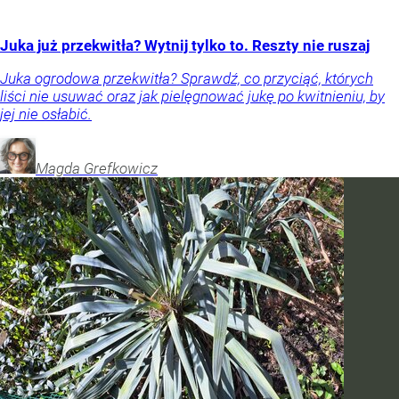
Juka już przekwitła? Wytnij tylko to. Reszty nie ruszaj
Juka ogrodowa przekwitła? Sprawdź, co przyciąć, których
liści nie usuwać oraz jak pielęgnować jukę po kwitnieniu, by
jej nie osłabić.
Magda
Grefkowicz