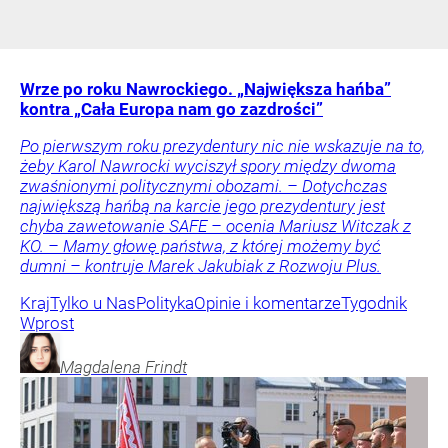
Wrze po roku Nawrockiego. „Największa hańba”
kontra „Cała Europa nam go zazdrości”
Po pierwszym roku prezydentury nic nie wskazuje na to,
żeby Karol Nawrocki wyciszył spory między dwoma
zwaśnionymi politycznymi obozami. – Dotychczas
największą hańbą na karcie jego prezydentury jest
chyba zawetowanie SAFE – ocenia Mariusz Witczak z
KO. – Mamy głowę państwa, z której możemy być
dumni – kontruje Marek Jakubiak z Rozwoju Plus.
Kraj
Tylko u Nas
Polityka
Opinie i komentarze
Tygodnik
Wprost
Magdalena
Frindt