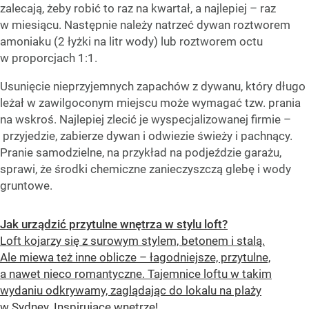
zalecają, żeby robić to raz na kwartał, a najlepiej – raz
w miesiącu. Następnie należy natrzeć dywan roztworem
amoniaku (2 łyżki na litr wody) lub roztworem octu
w proporcjach 1:1.
Usunięcie nieprzyjemnych zapachów z dywanu, który długo
leżał w zawilgoconym miejscu może wymagać tzw. prania
na wskroś. Najlepiej zlecić je wyspecjalizowanej firmie –
przyjedzie, zabierze dywan i odwiezie świeży i pachnący.
Pranie samodzielne, na przykład na podjeździe garażu,
sprawi, że środki chemiczne zanieczyszczą glebę i wody
gruntowe.
Jak urządzić przytulne wnętrza w stylu loft?
Loft kojarzy się z surowym stylem, betonem i stalą.
Ale miewa też inne oblicze – łagodniejsze, przytulne,
a nawet nieco romantyczne. Tajemnice loftu w takim
wydaniu odkrywamy, zaglądając do lokalu na plaży
w Sydney. Inspirujące wnętrze!