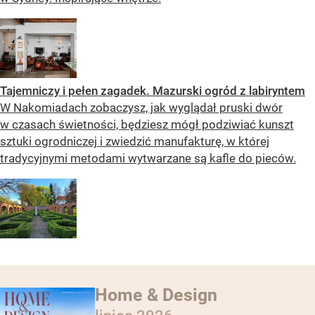
Tajemniczy i pełen zagadek. Mazurski ogród z labiryntem
W Nakomiadach zobaczysz, jak wyglądał pruski dwór
w czasach świetności, będziesz mógł podziwiać kunszt
sztuki ogrodniczej i zwiedzić manufakturę, w której
tradycyjnymi metodami wytwarzane są kafle do pieców.
Home & Design