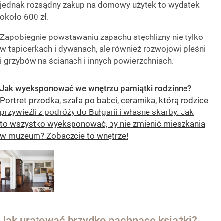
jednak rozsądny zakup na domowy użytek to wydatek
około 600 zł.
Zapobiegnie powstawaniu zapachu stęchlizny nie tylko
w tapicerkach i dywanach, ale również rozwojowi pleśni
i grzybów na ścianach i innych powierzchniach.
Jak wyeksponować we wnętrzu pamiątki rodzinne?
Portret przodka, szafa po babci, ceramika, którą rodzice
przywieźli z podróży do Bułgarii i własne skarby. Jak
to wszystko wyeksponować, by nie zmienić mieszkania
w muzeum? Zobaczcie to wnętrze!
Jak uratować brzydko pachnące książki?