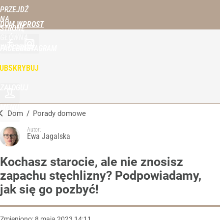
PRZEJDŹ
NA
DOM WPROST
STRONĘ
GŁÓWNĄ
WPROST.PL
FACEBOOK
INSTAGRAM
UBSKRYBUJ
ZALOGUJ
MENU
Dom
/
Porady domowe
Autor:
Ewa Jagalska
Kochasz starocie, ale nie znosisz
zapachu stęchlizny? Podpowiadamy,
jak się go pozbyć!
Zmieniono:
8
maja
2023
14:11