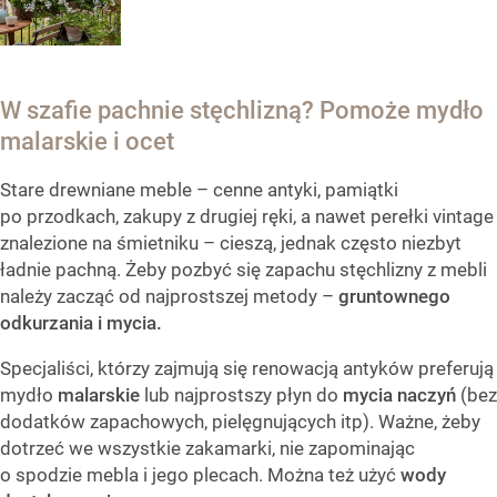
W szafie pachnie stęchlizną? Pomoże mydło
malarskie i ocet
Stare drewniane meble – cenne antyki, pamiątki
po przodkach, zakupy z drugiej ręki, a nawet perełki vintage
znalezione na śmietniku – cieszą, jednak często niezbyt
ładnie pachną. Żeby pozbyć się zapachu stęchlizny z mebli
należy zacząć od najprostszej metody –
gruntownego
odkurzania i mycia.
Specjaliści, którzy zajmują się renowacją antyków preferują
mydło
malarskie
lub najprostszy płyn do
mycia naczyń
(bez
dodatków zapachowych, pielęgnujących itp). Ważne, żeby
dotrzeć we wszystkie zakamarki, nie zapominając
o spodzie mebla i jego plecach. Można też użyć
wody