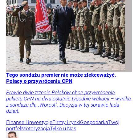
Tego sondażu premier nie może zlekceważyć.
Polacy o przywróceniu CPN
Prawie dwie trzecie Polaków chce przywrócenia
pakietu CPN na dwa ostatnie tygodnie wakacji – wynika
z sondażu dla „Wprost”. Decyzja w tej sprawie lada
dzień.
Finanse i inwestycje
Firmy i rynki
Gospodarka
Twój
portfel
Motoryzacja
Tylko u Nas