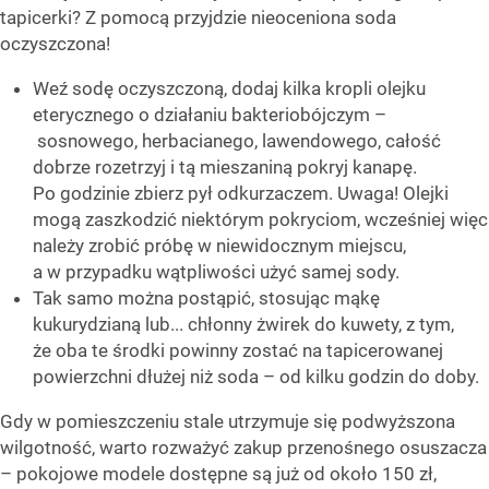
tapicerki? Z pomocą przyjdzie nieoceniona soda
oczyszczona!
Weź sodę oczyszczoną, dodaj kilka kropli olejku
eterycznego o działaniu bakteriobójczym –
sosnowego, herbacianego, lawendowego, całość
dobrze rozetrzyj i tą mieszaniną pokryj kanapę.
Po godzinie zbierz pył odkurzaczem. Uwaga! Olejki
mogą zaszkodzić niektórym pokryciom, wcześniej więc
należy zrobić próbę w niewidocznym miejscu,
a w przypadku wątpliwości użyć samej sody.
Tak samo można postąpić, stosując mąkę
kukurydzianą lub... chłonny żwirek do kuwety, z tym,
że oba te środki powinny zostać na tapicerowanej
powierzchni dłużej niż soda – od kilku godzin do doby.
Gdy w pomieszczeniu stale utrzymuje się podwyższona
wilgotność, warto rozważyć zakup przenośnego osuszacza
– pokojowe modele dostępne są już od około 150 zł,