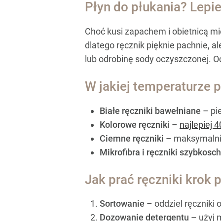
Płyn do płukania? Lepi
Choć kusi zapachem i obietnicą mi
dlatego ręcznik pięknie pachnie, a
lub odrobinę sody oczyszczonej. Oc
W jakiej temperaturze p
Białe ręczniki bawełniane
– pi
Kolorowe ręczniki
–
najlepiej 
Ciemne ręczniki
– maksymalnie
Mikrofibra i ręczniki szybkosc
Jak prać ręczniki krok 
Sortowanie
– oddziel ręczniki 
Dozowanie detergentu
– użyj m