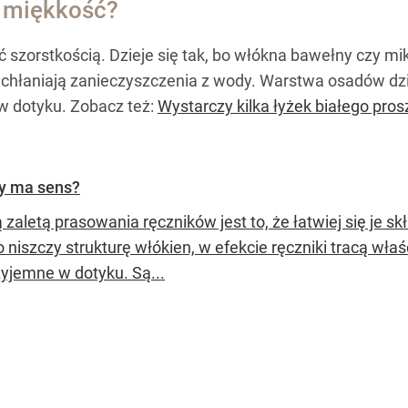
ą miękkość?
ć szorstkością. Dzieje się tak, bo włókna bawełny czy mi
wchłaniają zanieczyszczenia z wody. Warstwa osadów dzi
 w dotyku. Zobacz też:
Wystarczy kilka łyżek białego pros
dy ma sens?
zaletą prasowania ręczników jest to, że łatwiej się je s
 niszczy strukturę włókien, w efekcie ręczniki tracą właś
zyjemne w dotyku. Są...