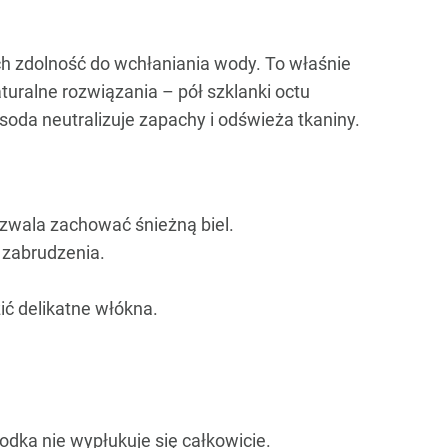
ich zdolność do wchłaniania wody. To właśnie
aturalne rozwiązania – pół szklanki octu
soda neutralizuje zapachy i odświeża tkaniny.
zwala zachować śnieżną biel.
 zabrudzenia.
ć delikatne włókna.
rodka nie wypłukuje się całkowicie.