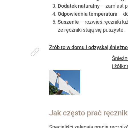
Dodatek naturalny
– zamiast pł
Odpowiednia temperatura
– do
Suszenie
– rozwieś ręczniki lu
że ręczniki stają się puszyste.
Zrób to w domu i odzyskaj śnieżno
Śnieżn
i żółkn
Jak często prać ręcznik
Specjaliści zalecają pranie ręczn