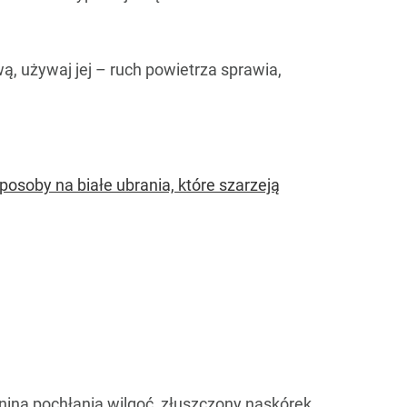
, używaj jej – ruch powietrza sprawia,
osoby na białe ubrania, które szarzeją
anina pochłania wilgoć, złuszczony naskórek