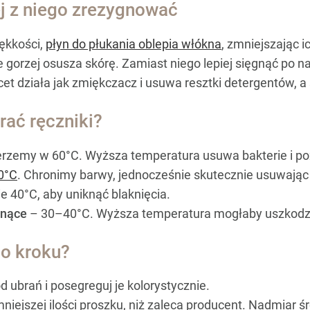
ej z niego zrezygnować
ękkości,
płyn do płukania oblepia włókna
, zmniejszając 
le gorzej osusza skórę. Zamiast niego lepiej sięgnąć po n
et działa jak zmiękczacz i usuwa resztki detergentów, a 
rać ręczniki?
erzemy w 60°C. Wyższa temperatura usuwa bakterie i po
40°C
. Chronimy barwy, jednocześnie skutecznie usuwając
 40°C, aby uniknąć blaknięcia.
hnące
– 30–40°C. Wyższa temperatura mogłaby uszkodzi
po kroku?
od ubrań i posegreguj je kolorystycznie.
niejszej ilości proszku, niż zaleca producent. Nadmiar ś