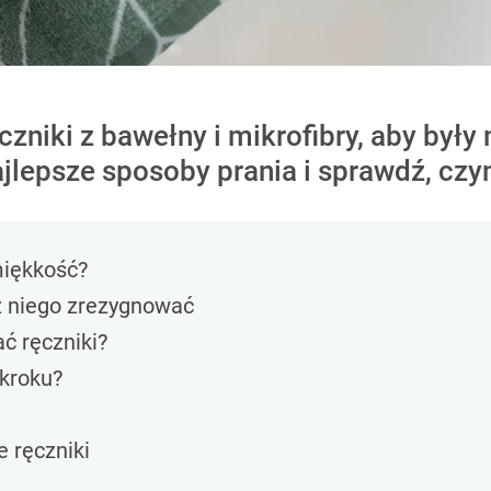
czniki z bawełny i mikrofibry, aby były
jlepsze sposoby prania i sprawdź, czy
miękkość?
 z niego zrezygnować
ć ręczniki?
 kroku?
e ręczniki