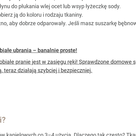
ynu do płukania wlej ocet lub wsyp łyżeczkę sody.
bierz ją do koloru i rodzaju tkaniny.
źno, aby dobrze odparowały. Jeśli masz suszarkę bębnową
białe ubrania – banalnie proste!
obiałe pranie jest w zasięgu ręki! Sprawdzone domowe sp
ą, teraz działają szybciej i bezpieczniej.
i?
ików kąpielowych co 3–4 użycia. Dlaczego tak często? Tk