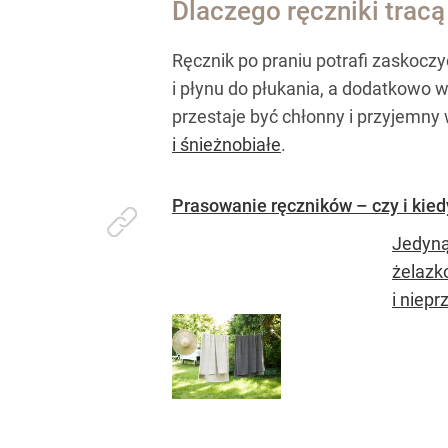
Dlaczego ręczniki trac
Ręcznik po praniu potrafi zaskoczy
i płynu do płukania, a dodatkowo 
przestaje być chłonny i przyjemny
i śnieżnobiałe
.
Prasowanie ręczników – czy i kie
Jedyną 
żelazko
i niepr