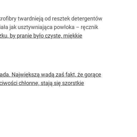
krofibry twardnieją od resztek detergentów
ała jak usztywniająca powłoka – ręcznik
zku, by pranie było czyste, miękkie
kłada. Największą wadą zaś fakt, że gorące
ciwości chłonne, stają się szorstkie