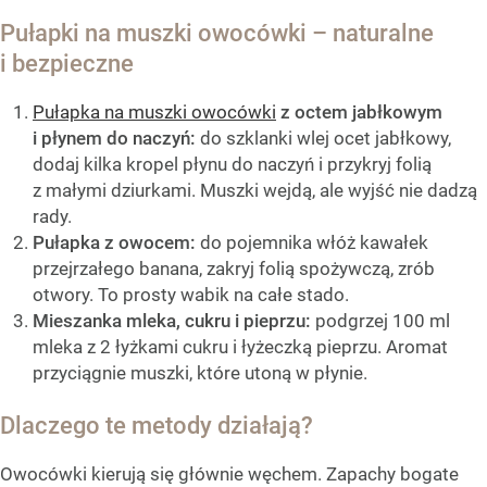
Pułapki na muszki owocówki – naturalne
i bezpieczne
Pułapka na muszki owocówki
z octem jabłkowym
i płynem do naczyń:
do szklanki wlej ocet jabłkowy,
dodaj kilka kropel płynu do naczyń i przykryj folią
z małymi dziurkami. Muszki wejdą, ale wyjść nie dadzą
rady.
Pułapka z owocem:
do pojemnika włóż kawałek
przejrzałego banana, zakryj folią spożywczą, zrób
otwory. To prosty wabik na całe stado.
Mieszanka mleka, cukru i pieprzu:
podgrzej 100 ml
mleka z 2 łyżkami cukru i łyżeczką pieprzu. Aromat
przyciągnie muszki, które utoną w płynie.
Dlaczego te metody działają?
Owocówki kierują się głównie węchem. Zapachy bogate