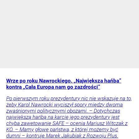
Wrze po roku Nawrockiego. „Największa hańba”
kontra „Cała Europa nam go zazdrości”
Po pierwszym roku prezydentury nic nie wskazuje na to,
żeby Karol Nawrocki wyciszył spory między dwoma
zwaśnionymi politycznymi obozami. – Dotychczas
największą hańbą na karcie jego prezydentury jest
chyba zawetowanie SAFE – ocenia Mariusz Witczak z
KO. – Mamy głowę państwa, z której możemy być
dumni – kontruje Marek Jakubiak z Rozwoju Plus.