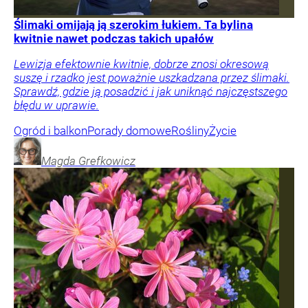
Ślimaki omijają ją szerokim łukiem. Ta bylina
kwitnie nawet podczas takich upałów
Lewizja efektownie kwitnie, dobrze znosi okresową
suszę i rzadko jest poważnie uszkadzana przez ślimaki.
Sprawdź, gdzie ją posadzić i jak uniknąć najczęstszego
błędu w uprawie.
Ogród i balkon
Porady domowe
Rośliny
Życie
Magda
Grefkowicz