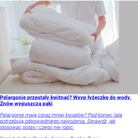
Pelargonie przestały kwitnąć? Wsyp łyżeczkę do wody.
Znów wypuszczą pąki
Pelargonie mają coraz mniej kwiatów? Pod koniec lata
potrzebują odpowiedniego nawożenia. Sprawdź, jak
stosować potas i czego nie robić.