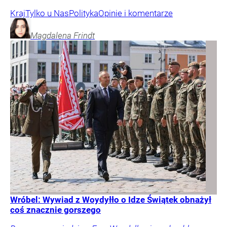
Kraj
Tylko u Nas
Polityka
Opinie i komentarze
Magdalena
Frindt
Wróbel: Wywiad z Woydyłło o Idze Świątek obnażył
coś znacznie gorszego