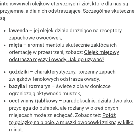
intensywnych olejków eterycznych i ziół, które dla nas są
przyjemne, a dla nich odstraszające. Szczególnie skuteczne
są:
lawenda
– jej olejek działa drażniąco na receptory
zapachowe owocówek,
mięta
– aromat mentolu skutecznie zakłóca ich
orientację w przestrzeni, zobacz:
Olejek miętowy
odstrasza myszy i owady. Jak go używać?
goździki
– charakterystyczny, korzenny zapach
związków fenolowych odstrasza owady,
bazylia i rozmaryn
– świeże zioła w doniczce
ograniczają aktywność muszek,
ocet winny i jabłkowy
– paradoksalnie, działa dwojako:
przyciąga do pułapek, ale rozlany w określonych
miejscach może zniechęcać. Zobacz też:
Połóż
tę gałązkę na blacie, a muszki owocówki znikną w kilka
minut
.