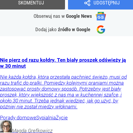
SKOMENTUJ
UDOSTĘPNIJ
Obserwuj nas
w
Google News
Dodaj jako
źródło w Google
Nie pierz od razu kołdry. Ten biały proszek odświeży ją
w 30 minut
Nie każda kołdra, która przestała pachnieć świeżo, musi od
razu trafić do pralki. Pomiędzy kolejnymi praniami można
zastosować prosty domowy sposób. Potrzebny jest biały
proszek, który większość z nas ma w kuchennej szafce, i
około 30 minut. Trzeba jednak wiedzieć, jak go użyć, by
później nie został między włóknami.
Porady domowe
Sypialnia
Życie
Magda
Grefkowicz