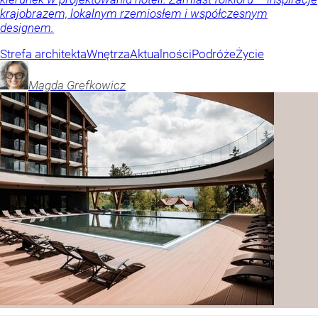
krajobrazem, lokalnym rzemiosłem i współczesnym
designem.
Strefa architekta
Wnętrza
Aktualności
Podróże
Życie
Magda
Grefkowicz