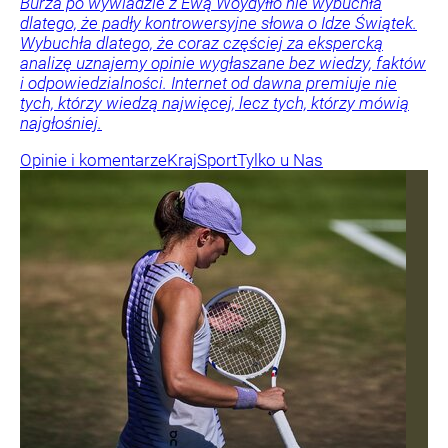
Burza po wywiadzie z Ewą Woydyłło nie wybuchła
dlatego, że padły kontrowersyjne słowa o Idze Świątek.
Wybuchła dlatego, że coraz częściej za ekspercką
analizę uznajemy opinie wygłaszane bez wiedzy, faktów
i odpowiedzialności. Internet od dawna premiuje nie
tych, którzy wiedzą najwięcej, lecz tych, którzy mówią
najgłośniej.
Opinie i komentarze
Kraj
Sport
Tylko u Nas