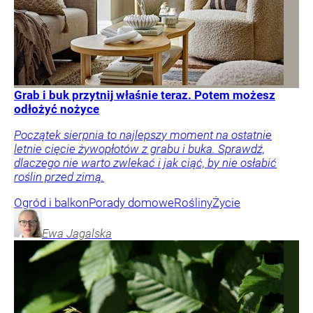
Grab i buk przytnij właśnie teraz. Potem możesz
odłożyć nożyce
Początek sierpnia to najlepszy moment na ostatnie
letnie cięcie żywopłotów z grabu i buka. Sprawdź,
dlaczego nie warto zwlekać i jak ciąć, by nie osłabić
roślin przed zimą.
Ogród i balkon
Porady domowe
Rośliny
Życie
Ewa
Jagalska