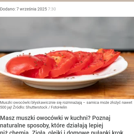
Dodano:
7
września
2025
7:30
Muszki owocówki błyskawicznie się rozmnażają – samica może złożyć nawet
500 jaj!
Źródło:
Shutterstock
/
FotoHelin
Masz muszki owocówki w kuchni? Poznaj
naturalne sposoby, które działają lepiej
niż chemia. Zioła, olejki i domowe pułapki krok