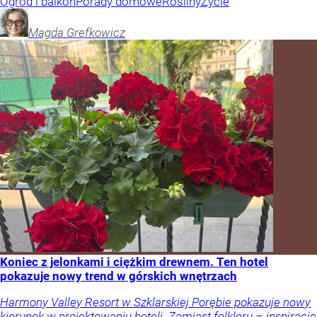
Ogród i balkon
Porady domowe
Rośliny
Życie
Magda
Grefkowicz
Koniec z jelonkami i ciężkim drewnem. Ten hotel
pokazuje nowy trend w górskich wnętrzach
Harmony Valley Resort w Szklarskiej Porębie pokazuje nowy
kierunek w projektowaniu hoteli. Zamiast folkloru – inspiracje