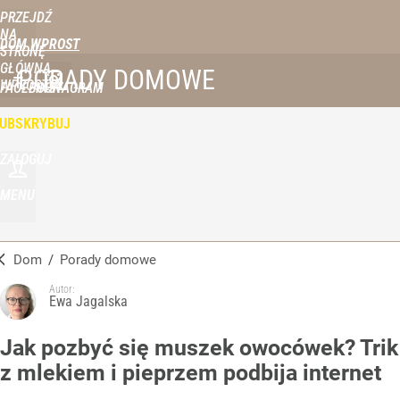
PRZEJDŹ
NA
DOM WPROST
STRONĘ
GŁÓWNĄ
PORADY DOMOWE
WPROST.PL
FACEBOOK
INSTAGRAM
UBSKRYBUJ
ZALOGUJ
MENU
Dom
/
Porady domowe
Autor:
Ewa Jagalska
Jak pozbyć się muszek owocówek? Trik
z mlekiem i pieprzem podbija internet