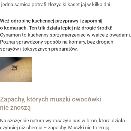
jedna samica potrafi złożyć kilkaset jaj w kilka dni.
Weź odrobinę kuchennej przyprawy i zapomnij
o komarach. Ten trik działa lepiej niż drogie środki!
Cynamon to kuchenny sprzymierzeniec w walce z owadami.
Poznaj sprawdzony sposób na komary, bez drogich
sprayów i toksycznych preparatów.
Zapachy, których muszki owocówki
nie znoszą
Na szczęście natura wyposażyła nas w broń, która działa
szybciej niż chemia – zapachy. Muszki nie tolerują