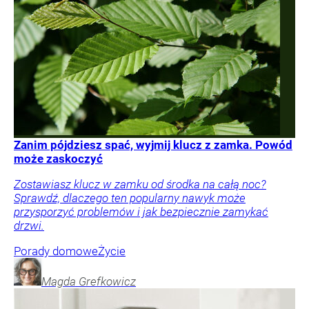
Zanim pójdziesz spać, wyjmij klucz z zamka. Powód
może zaskoczyć
Zostawiasz klucz w zamku od środka na całą noc?
Sprawdź, dlaczego ten popularny nawyk może
przysporzyć problemów i jak bezpiecznie zamykać
drzwi.
Porady domowe
Życie
Magda
Grefkowicz