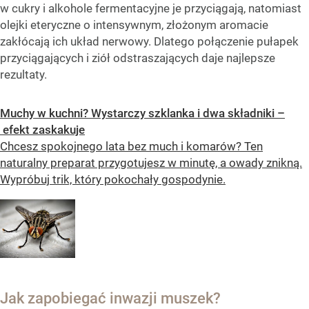
w cukry i alkohole fermentacyjne je przyciągają, natomiast
olejki eteryczne o intensywnym, złożonym aromacie
zakłócają ich układ nerwowy. Dlatego połączenie pułapek
przyciągających i ziół odstraszających daje najlepsze
rezultaty.
Muchy w kuchni? Wystarczy szklanka i dwa składniki –
efekt zaskakuje
Chcesz spokojnego lata bez much i komarów? Ten
naturalny preparat przygotujesz w minutę, a owady znikną.
Wypróbuj trik, który pokochały gospodynie.
Jak zapobiegać inwazji muszek?