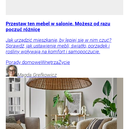
Przestaw ten mebel w salonie. Możesz od razu
poczuć różnicę
Jak urządzić mieszkanie, by lepiej się w nim czuć?
Sprawdź, jak ustawienie mebli, światło, porządek i
rośliny wpływają na komfort i samopoczucie.
Porady domowe
Wnętrza
Życie
Magda
Grefkowicz