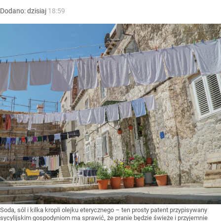
Dodano:
dzisiaj
18:59
Soda, sól i kilka kropli olejku eterycznego – ten prosty patent przypisywany
sycylijskim gospodyniom ma sprawić, że pranie będzie świeże i przyjemnie