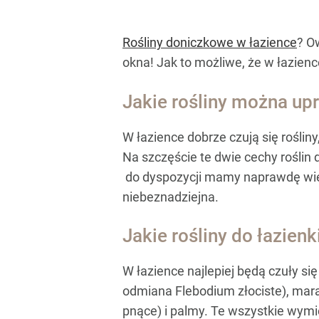
Rośliny doniczkowe w łazience
? O
okna! Jak to możliwe, że w łazienc
Jakie rośliny można up
W łazience dobrze czują się roślin
Na szczęście te dwie cechy roślin 
do dyspozycji mamy naprawdę wiele
niebeznadziejna.
Jakie rośliny do łazienk
W łazience najlepiej będą czuły si
odmiana Flebodium złociste), maran
pnące) i palmy. Te wszystkie wymie