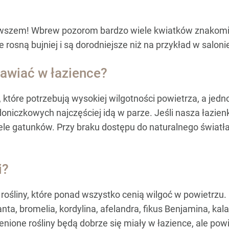
wszem! Wbrew pozorom bardzo wiele kwiatków znakomici
e rosną bujniej i są dorodniejsze niż na przykład w salon
rawiać w łazience?
y, które potrzebują wysokiej wilgotności powietrza, a jed
doniczkowych najczęściej idą w parze. Jeśli nasza łazie
 gatunków. Przy braku dostępu do naturalnego światła s
i?
ę rośliny, które ponad wszystko cenią wilgoć w powietrzu
ta, bromelia, kordylina, afelandra, fikus Benjamina, kala
nione rośliny będą dobrze się miały w łazience, ale powi