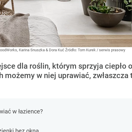
MoodWorks, Karina Snuszka & Dora Kuć
Źródło:
Tom Kurek / serwis prasowy
jsce dla roślin, którym sprzyja ciepło 
ch możemy w niej uprawiać, zwłaszcza 
wiać w łazience?
zienki bez okna