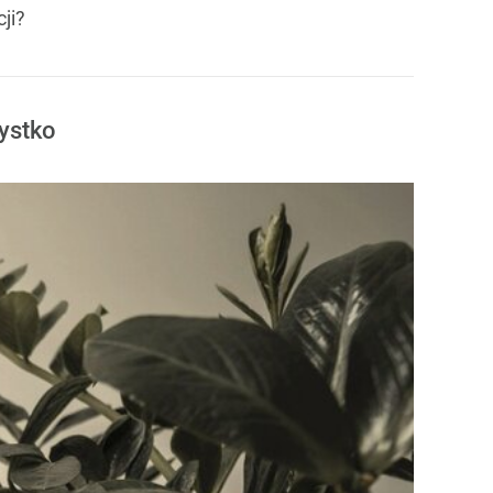
ji?
zystko