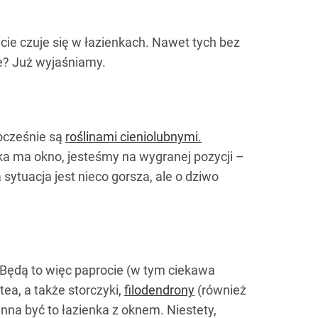
e czuje się w łazienkach. Nawet tych bez
ie? Już wyjaśniamy.
nocześnie są
roślinami cieniolubnymi.
nka ma okno, jesteśmy na wygranej pozycji –
ytuacja jest nieco gorsza, ale o dziwo
. Będą to więc paprocie (w tym ciekawa
tea, a także storczyki,
filodendrony
(również
nna być to łazienka z oknem. Niestety,