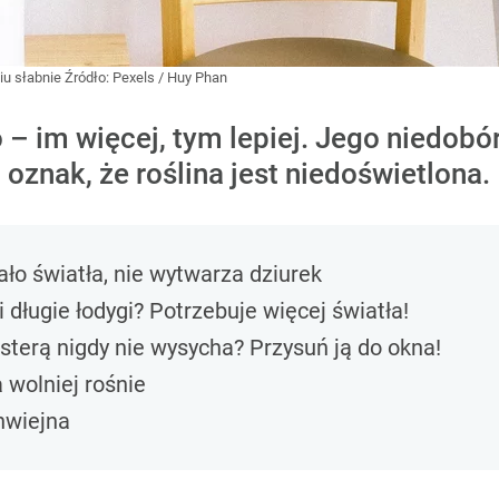
iu słabnie
Źródło:
Pexels
/
Huy Phan
 – im więcej, tym lepiej. Jego niedo
oznak, że roślina jest niedoświetlona.
o światła, nie wytwarza dziurek
 długie łodygi? Potrzebuje więcej światła!
terą nigdy nie wysycha? Przysuń ją do okna!
wolniej rośnie
hwiejna