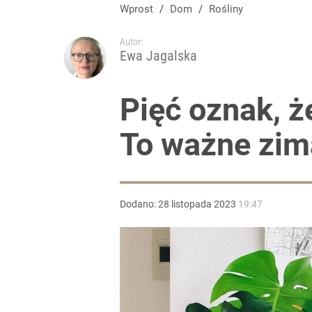
Nie trzeba jej podlewać ani nawozić. Pachnie obłę
Wprost
/
Dom
/
Rośliny
Autor:
dodaj
Ewa Jagalska
Robię to właśnie teraz. Wiosną nie muszą kupować
Pięć oznak, ż
To ważne zim
dodaj
„Nie chodzi o zemstę”. Mocny apel w sprawie ofiar 
Dodano:
28
listopada
2023
19:47
dodaj