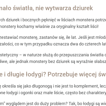
ało światła, nie wytwarza dziurek
h dziurek i bocznych pęknięć w liściach monstera potrze
onstery kochamy właśnie za oryginalny kształt liści!
estawiać monsterę, zastanów się, ile lat. Jeśli jest mło
załości, co w tym przypadku oznacza dwa do czterech lat
estetyczny – w naturze służą do przepuszczania światła d
liwe, ale jednak monstery bez dziurek są wyraźnie słabs
 i długie łodygi? Potrzebuje więcej świ
określa się jako długonogą i nie jest to komplement, lec
ne łodygi i ogonki oraz małe liście, często bez charakte
” wyglądem jest do duży problem? Tak, bo łodygi są wio