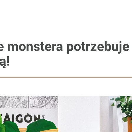
dnie, a jesienią daje czerwone owoce
 ani jednej sadzonki, mam je za darmo
e monstera potrzebuje 
ą!
rzezi wołyńskiej