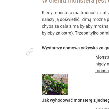
W cieniu monstera jest
Kiedy monstera ma trudności z utr
należy ją doświetlić. Zimą można p
chyba że cała zima byłaby mroźna,
byłoby za ostre). Trzeba tylko pam
Wystarczy domowa odżywka za gros
Monste
nigdy 
monste
Jak wyhodować monsterę z jednego