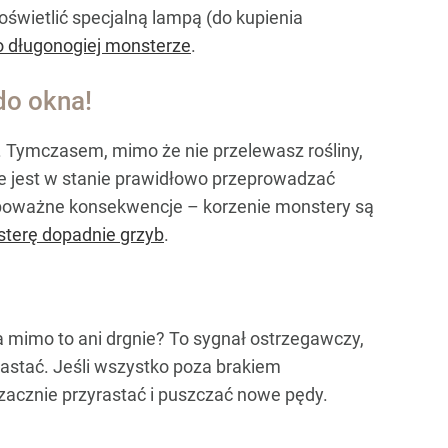
oświetlić specjalną lampą (do kupienia
o długonogiej monsterze
.
do okna!
. Tymczasem, mimo że nie przelewasz rośliny,
ie jest w stanie prawidłowo przeprowadzać
eć poważne konsekwencje – korzenie monstery są
sterę dopadnie grzyb
.
 mimo to ani drgnie? To sygnał ostrzegawczy,
astać. Jeśli wszystko poza brakiem
e zacznie przyrastać i puszczać nowe pędy.