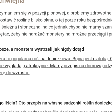
 chwiejna
zymaniem się w pozycji pionowej, a problemy zdrowotne, 
ostawić roślinę blisko okna, o tej porze roku bezpośredni
 śnieżna i słoneczna, na co jednak chyba nie mamy szan
iętać, żeby nie narażać monstery na mroźne przeciągi i p
ze, a monstera wystrzeli jak nigdy dotąd
ra to popularna roślina doniczkowa. Bujna jest ozdobą. G
nie wyglądają atrakcyjnie. Mamy przepis na domową odż
rę do wzrostu.
 liścia? Oto przepis na własne sadzonki roślin donicz