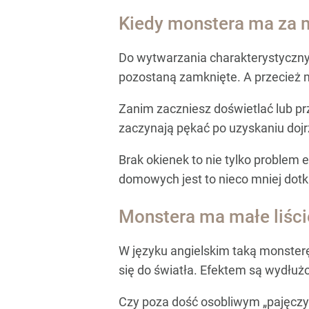
Kiedy monstera ma za m
Do wytwarzania charakterystycznyc
pozostaną zamknięte. A przecież m
Zanim zaczniesz doświetlać lub prz
zaczynają pękać po uzyskaniu dojr
Brak okienek to nie tylko problem 
domowych jest to nieco mniej dotk
Monstera ma małe liście
W języku angielskim taką monsterę 
się do światła. Efektem są wydłużo
Czy poza dość osobliwym „pajęczym