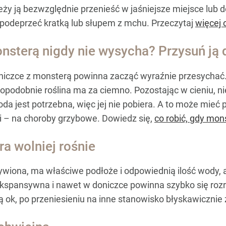
eży ją bezwzględnie przenieść w jaśniejsze miejsce lub d
 podeprzeć kratką lub słupem z mchu. Przeczytaj
więcej 
nsterą nigdy nie wysycha? Przysuń ją 
oniczce z monsterą powinna zacząć wyraźnie przesychać
dopodobnie roślina ma za ciemno. Pozostając w cieniu, n
oda jest potrzebna, więc jej nie pobiera. A to może mi
i – na choroby grzybowe. Dowiedz się,
co robić, gdy mon
a wolniej rośnie
wiona, ma właściwe podłoże i odpowiednią ilość wody, a
ekspansywna i nawet w doniczce powinna szybko się rozr
 nią ok, po przeniesieniu na inne stanowisko błyskawiczni