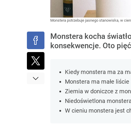
Monstera potrzebuje jasnego stanowiska, w cien
Monstera kocha światło
konsekwencje. Oto pięć 
Kiedy monstera ma za mał
Monstera ma małe liście i
Ziemia w doniczce z mons
Niedoświetlona monstera 
W cieniu monstera jest c