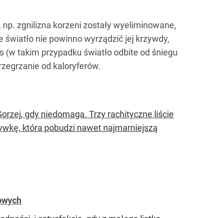
np. zgnilizna korzeni zostały wyeliminowane,
e światło nie powinno wyrządzić jej krzywdy,
s (w takim przypadku światło odbite od śniegu
rzegrzanie od kaloryferów.
orzej, gdy niedomaga. Trzy rachityczne liście
ywkę, która pobudzi nawet najmarniejszą
kowych