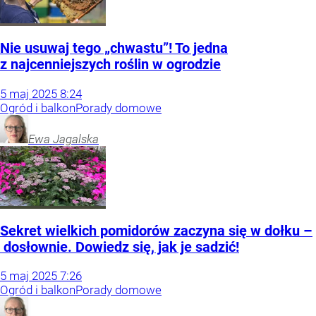
Nie usuwaj tego „chwastu”! To jedna
z najcenniejszych roślin w ogrodzie
5
maj
2025
8:24
Ogród i balkon
Porady domowe
Ewa
Jagalska
Sekret wielkich pomidorów zaczyna się w dołku –
dosłownie. Dowiedz się, jak je sadzić!
5
maj
2025
7:26
Ogród i balkon
Porady domowe