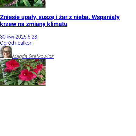
Zniesie upały, suszę i żar z nieba. Wspaniały
krzew na zmiany klimatu
30
kwi
2025
6:28
Ogród i balkon
Magda
Grefkowicz