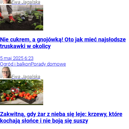
Ewa
Jagalska
Nie cukrem, a gnojówką! Oto jak mieć najsłodsze
truskawki w okolicy
5
maj
2025
6:23
Ogród i balkon
Porady domowe
Ewa
Jagalska
Zakwitną, gdy żar z nieba się leje: krzewy, które
kochają słońce i nie boją się suszy