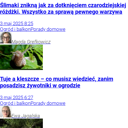
Ślimaki znikną jak za dotknięciem czarodziejskiej
różdżki. Wszystko za sprawą pewnego warzywa
3
maj
2025
8:25
Ogród i balkon
Porady domowe
Magda
Grefkowicz
Tuje a kleszcze – co musisz wiedzieć, zanim
posadzisz żywotniki w ogrodzie
3
maj
2025
6:27
Ogród i balkon
Porady domowe
Ewa
Jagalska