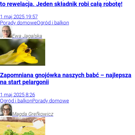
to rewelacja. Jeden składnik robi całą robotę!
1
maj
2025
19:57
Porady domowe
Ogród i balkon
Ewa
Jagalska
Zapomniana gnojówka naszych babć – najlepsza
na start pelargonii
1
maj
2025
8:26
Ogród i balkon
Porady domowe
Magda
Grefkowicz