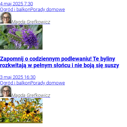
4
maj
2025
7:30
Ogród i balkon
Porady domowe
Magda
Grefkowicz
Zapomnij o codziennym podlewaniu! Te byliny
rozkwitają w pełnym słońcu i nie boją się suszy
3
maj
2025
16:30
Ogród i balkon
Porady domowe
Magda
Grefkowicz