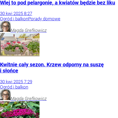
Wlej to pod pelargonie, a kwiatów będzie bez liku
30
kwi
2025
8:27
Ogród i balkon
Porady domowe
Magda
Grefkowicz
Kwitnie cały sezon. Krzew odporny na suszę
i słońce
30
kwi
2025
7:29
Ogród i balkon
Magda
Grefkowicz