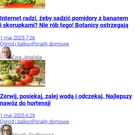
Internet radzi, żeby sadzić pomidory z bananem
i skorupkami? Nie rób tego! Botanicy ostrzegają
1
maj
2025
7:26
Ogród i balkon
Porady domowe
Ewa
Jagalska
Zerwij, posiekaj, zalej wodą i odczekaj. Najlepszy
nawóz do hortensji
1
maj
2025
6:29
Ogród i balkon
Porady domowe
Magda
Grefkowicz