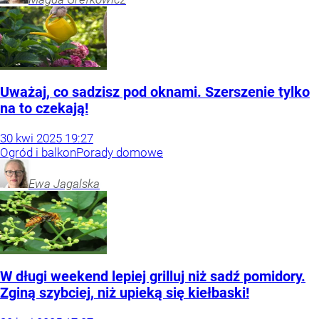
Uważaj, co sadzisz pod oknami. Szerszenie tylko
na to czekają!
30
kwi
2025
19:27
Ogród i balkon
Porady domowe
Ewa
Jagalska
W długi weekend lepiej grilluj niż sadź pomidory.
Zginą szybciej, niż upieką się kiełbaski!