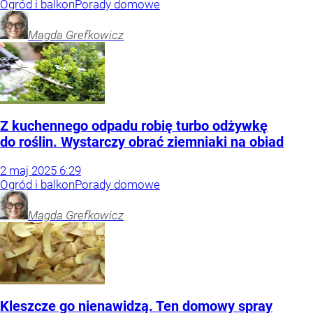
Ogród i balkon
Porady domowe
Magda
Grefkowicz
Z kuchennego odpadu robię turbo odżywkę
do roślin. Wystarczy obrać ziemniaki na obiad
2
maj
2025
6:29
Ogród i balkon
Porady domowe
Magda
Grefkowicz
Kleszcze go nienawidzą. Ten domowy spray