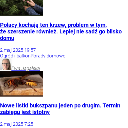
Polacy kochają ten krzew, problem w tym,
że szerszenie również. Lepiej nie sadź go blisko
domu
2
maj
2025
19:57
Ogród i balkon
Porady domowe
Ewa
Jagalska
Nowe listki bukszpanu jeden po drugim. Termin
zabiegu jest istotny
2
maj
2025
7:25