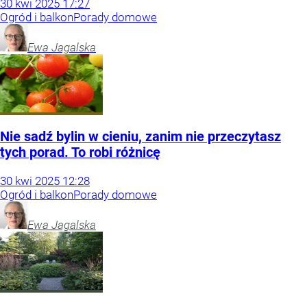
30
kwi
2025
17:27
Ogród i balkon
Porady domowe
Ewa
Jagalska
Nie sadź bylin w cieniu, zanim nie przeczytasz
tych porad. To robi różnicę
30
kwi
2025
12:28
Ogród i balkon
Porady domowe
Ewa
Jagalska