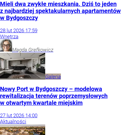
Mieli dwa zwykłe mieszkania. Dziś to jeden
z najbardziej spektakularnych apartamentów
w Bydgoszczy
28
lut
2026
17:59
Wnętrza
Magda
Grefkowicz
Galeria
Nowy Port w Bydgoszczy – modelowa
rewitalizacja terenów poprzemysłowych
w otwartym kwartale miejskim
27
lut
2026
14:00
Aktualności