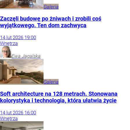
Galeria
Zaczęli budowę po żniwach i zrobili coś
wyjątkowego. Ten dom zachwyca
14
lut
2026
19:00
Wnętrza
Ewa
Jagalska
Galeria
Soft architecture na 128 metrach. Stonowana
kolorystyka i technologia, która ułatwia życie
14
lut
2026
16:00
Wnętrza