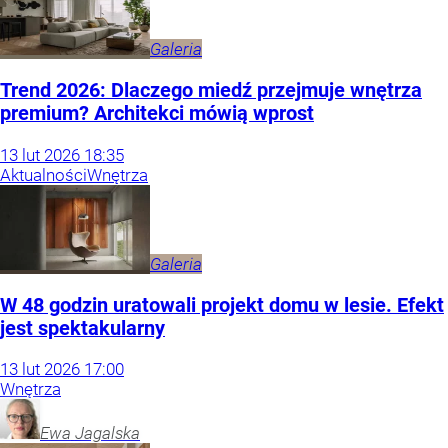
Galeria
Trend 2026: Dlaczego miedź przejmuje wnętrza
premium? Architekci mówią wprost
13
lut
2026
18:35
Aktualności
Wnętrza
Galeria
W 48 godzin uratowali projekt domu w lesie. Efekt
jest spektakularny
13
lut
2026
17:00
Wnętrza
Ewa
Jagalska