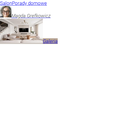
Salon
Porady domowe
Magda
Grefkowicz
Galeria