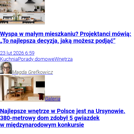
Wyspa w małym mieszkaniu? Projektanci mówią:
„To najlepsza decyzja, jaką możesz podjąć”
23
lut
2026
6:59
Kuchnia
Porady domowe
Wnętrza
Magda
Grefkowicz
Galeria
Najlepsze wnętrze w Polsce jest na Ursynowie.
380-metrowy dom zdobył 5 gwiazdek
w międzynarodowym konkursie