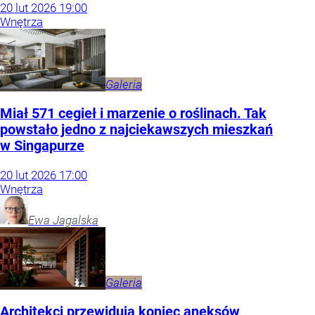
20
lut
2026
19:00
Wnętrza
Galeria
Miał 571 cegieł i marzenie o roślinach. Tak
powstało jedno z najciekawszych mieszkań
w Singapurze
20
lut
2026
17:00
Wnętrza
Ewa
Jagalska
Galeria
Architekci przewidują koniec aneksów