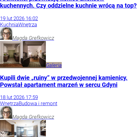
kuchennych. Czy oddzielne kuchnie wrócą na top?
19
lut
2026
16:02
Kuchnia
Wnętrza
Magda
Grefkowicz
Galeria
Kupili dwie „ruiny” w przedwojennej kamienicy.
Powstał apartament marzeń w sercu Gdyni
18
lut
2026
17:59
Wnętrza
Budowa i remont
Magda
Grefkowicz