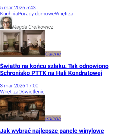
5
mar
2026
5:43
Kuchnia
Porady domowe
Wnętrza
Magda
Grefkowicz
Galeria
Światło na końcu szlaku. Tak odnowiono
Schronisko PTTK na Hali Kondratowej
3
mar
2026
17:00
Wnętrza
Oświetlenie
Galeria
Jak wybrać najlepsze panele winylowe