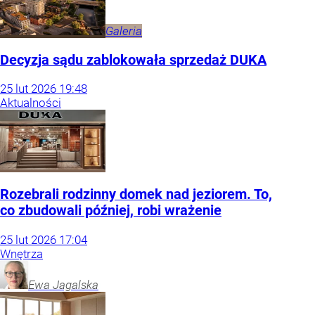
Galeria
Decyzja sądu zablokowała sprzedaż DUKA
25
lut
2026
19:48
Aktualności
Rozebrali rodzinny domek nad jeziorem. To,
co zbudowali później, robi wrażenie
25
lut
2026
17:04
Wnętrza
Ewa
Jagalska