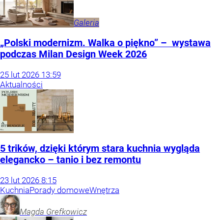
Galeria
„Polski modernizm. Walka o piękno” – wystawa
podczas Milan Design Week 2026
25
lut
2026
13:59
Aktualności
5 trików, dzięki którym stara kuchnia wygląda
elegancko – tanio i bez remontu
23
lut
2026
8:15
Kuchnia
Porady domowe
Wnętrza
Magda
Grefkowicz