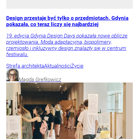
Design przestaje być tylko o przedmiotach. Gdynia
pokazała, co teraz liczy się najbardziej
19. edycja Gdynia Design Days pokazała nowe oblicze
projektowania. Moda adaptacyjna, biopolimery,
rzemiosło i inkluzywny design znalazły się w centrum
festiwalu.
Strefa architekta
Aktualności
Życie
Magda
Grefkowicz