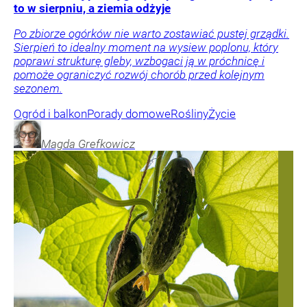
to w sierpniu, a ziemia odżyje
Po zbiorze ogórków nie warto zostawiać pustej grządki.
Sierpień to idealny moment na wysiew poplonu, który
poprawi strukturę gleby, wzbogaci ją w próchnicę i
pomoże ograniczyć rozwój chorób przed kolejnym
sezonem.
Ogród i balkon
Porady domowe
Rośliny
Życie
Magda
Grefkowicz