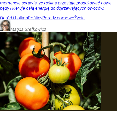
momencie sprawia, że roślina przestaje produkować nowe
pędy i kieruje całą energię do dojrzewających owoców.
Ogród i balkon
Rośliny
Porady domowe
Życie
Magda
Grefkowicz