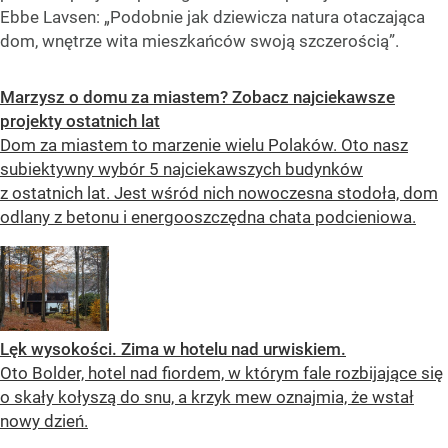
Ebbe Lavsen: „Podobnie jak dziewicza natura otaczająca
dom, wnętrze wita mieszkańców swoją szczerością”.
Marzysz o domu za miastem? Zobacz najciekawsze
projekty ostatnich lat
Dom za miastem to marzenie wielu Polaków. Oto nasz
subiektywny wybór 5 najciekawszych budynków
z ostatnich lat. Jest wśród nich nowoczesna stodoła, dom
odlany z betonu i energooszczędna chata podcieniowa.
Lęk wysokości. Zima w hotelu nad urwiskiem.
Oto Bolder, hotel nad fiordem, w którym fale rozbijające się
o skały kołyszą do snu, a krzyk mew oznajmia, że wstał
nowy dzień.