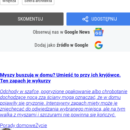
Wnętrza
Strefa architekta
SKOMENTUJ
UDOSTĘPNIJ
Obserwuj nas
w
Google News
Dodaj jako
źródło w Google
Myszy buszują w domu? Umieść to przy ich kryjówce.
Ten zapach je wykurzy
Odchody w szafce, pogryzione opakowanie albo chrobotanie
dochodzące nocą zza ściany mogą oznaczać, że w domu
pojawiły się gryzonie. Intensywny zapach mięty może je
zniechęcać do odwiedzania wybranego miejsca, ale na tym
walka z myszami i szczurami nie powinna się kończyć.
Porady domowe
Życie