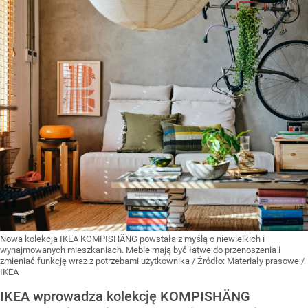
Nowa kolekcja IKEA KOMPISHÄNG powstała z myślą o niewielkich i
wynajmowanych mieszkaniach. Meble mają być łatwe do przenoszenia i
zmieniać funkcję wraz z potrzebami użytkownika
/ Źródło:
Materiały prasowe
/
IKEA
IKEA wprowadza kolekcję KOMPISHÄNG