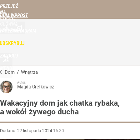
PRZEJDŹ
NA
DOM WPROST
STRONĘ
GŁÓWNĄ
WPROST.PL
FACEBOOK
INSTAGRAM
UBSKRYBUJ
ZALOGUJ
MENU
Dom
/
Wnętrza
Autor:
Magda Grefkowicz
Wakacyjny dom jak chatka rybaka,
a wokół żywego ducha
Dodano:
27
listopada
2024
16:30