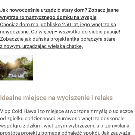
Jak nowocześnie urządzić stary dom? Zobacz jasne
wnętrza romantycznego domku na wyspie
Chociaż dom ma już blisko 250 lat, jego wnętrza są
nowoczesne. Co więcej – wszystko do siebie pasuje!
Zobaczcie jak duńska projektantka połączyła stare
z nowym, urządzając wiejską chatkę.
Idealne miejsce na wyciszenie i relaks
Vipp Cold Hawaii to miejsce stworzone z myślą o ucieczce
od zgiełku codzienności. Surowość wnętrza doskonale
współgra z dzikim, wietrznym wybrzeżem, a przemyślana
prostota projektu pomaga odnaleźć spokój. Jak zauważa