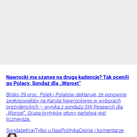
Nawrocki ma szansę na drugą kadencję? Tak ocenili
go Polacy. Sondaż dla „Wprost”
Blisko 39 proc. Polek i Polaków deklaruje, że ponownie
zagłosowałoby na Karola Nawrockiego w wyborach
prezydenckich – wynika z sondażu SW Research dla
„Wprost”. Grupa krytyków głowy państwa jest
liczniejsza.
Sondaże
Kraj
Tylko u Nas
Polityka
Opinie i komentarze