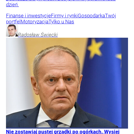
dzień.
Finanse i inwestycje
Firmy i rynki
Gospodarka
Twój
portfel
Motoryzacja
Tylko u Nas
Radosław
Święcki
Nie zostawiaj pustej grządki po ogórkach. Wysiej