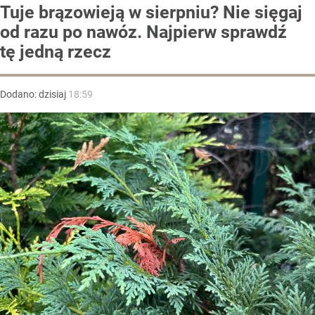
Tuje brązowieją w sierpniu? Nie sięgaj
od razu po nawóz. Najpierw sprawdź
tę jedną rzecz
Dodano:
dzisiaj
18:59