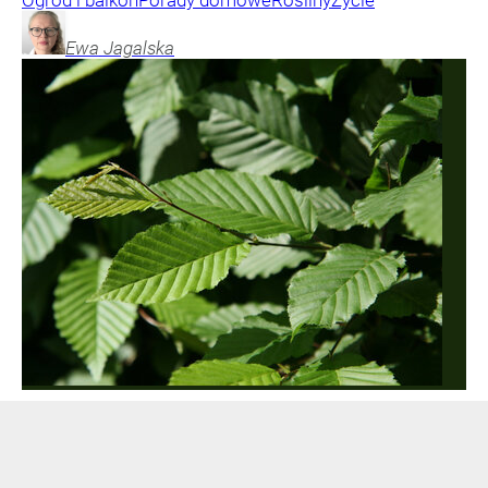
Ogród i balkon
Porady domowe
Rośliny
Życie
Ewa
Jagalska