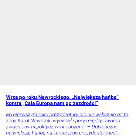
Wrze po roku Nawrockiego. „Największa hańba”
kontra „Cała Europa nam go zazdrości”
Po pierwszym roku prezydentury nic nie wskazuje na to,
żeby Karol Nawrocki wyciszył spory między dwoma
zwaśnionymi politycznymi obozami. – Dotychczas
największą hańbą na karcie jego prezydentury jest