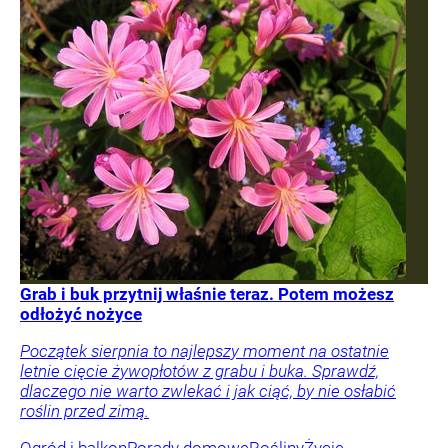
Grab i buk przytnij właśnie teraz. Potem możesz
odłożyć nożyce
Początek sierpnia to najlepszy moment na ostatnie
letnie cięcie żywopłotów z grabu i buka. Sprawdź,
dlaczego nie warto zwlekać i jak ciąć, by nie osłabić
roślin przed zimą.