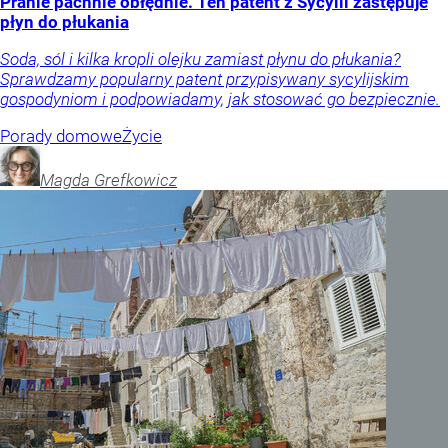
Pranie pachnie obłędnie. Ten patent z Sycylii zastępuje
płyn do płukania
Soda, sól i kilka kropli olejku zamiast płynu do płukania?
Sprawdzamy popularny patent przypisywany sycylijskim
gospodyniom i podpowiadamy, jak stosować go bezpiecznie.
Porady domowe
Życie
Magda
Grefkowicz