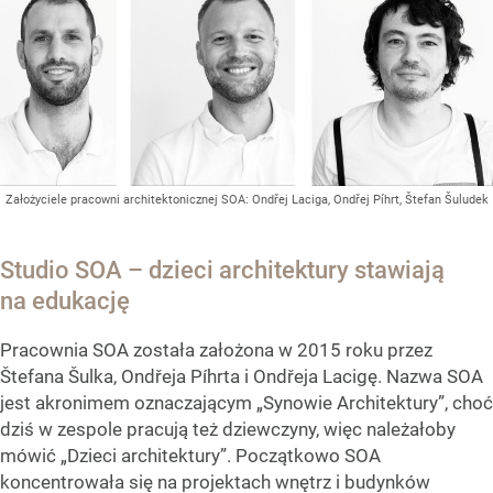
Założyciele pracowni architektonicznej SOA: Ondřej Laciga, Ondřej Píhrt, Štefan Šuludek
Studio SOA – dzieci architektury stawiają
na edukację
Pracownia SOA została założona w 2015 roku przez
Štefana Šulka, Ondřeja Píhrta i Ondřeja Lacigę. Nazwa SOA
jest akronimem oznaczającym „Synowie Architektury”, choć
dziś w zespole pracują też dziewczyny, więc należałoby
mówić „Dzieci architektury”. Początkowo SOA
koncentrowała się na projektach wnętrz i budynków