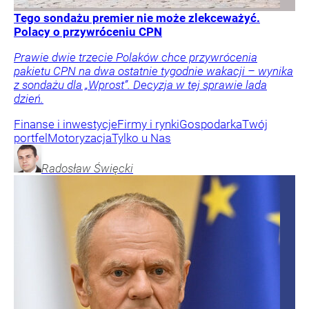
Tego sondażu premier nie może zlekceważyć.
Polacy o przywróceniu CPN
Prawie dwie trzecie Polaków chce przywrócenia
pakietu CPN na dwa ostatnie tygodnie wakacji – wynika
z sondażu dla „Wprost”. Decyzja w tej sprawie lada
dzień.
Finanse i inwestycje
Firmy i rynki
Gospodarka
Twój
portfel
Motoryzacja
Tylko u Nas
Radosław
Święcki