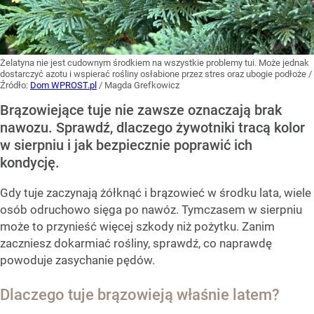
Żelatyna nie jest cudownym środkiem na wszystkie problemy tui. Może jednak
dostarczyć azotu i wspierać rośliny osłabione przez stres oraz ubogie podłoże
/
Źródło:
Dom WPROST.pl
/
Magda Grefkowicz
Brązowiejące tuje nie zawsze oznaczają brak
nawozu. Sprawdź, dlaczego żywotniki tracą kolor
w sierpniu i jak bezpiecznie poprawić ich
kondycję.
Gdy tuje zaczynają żółknąć i brązowieć w środku lata, wiele
osób odruchowo sięga po nawóz. Tymczasem w sierpniu
może to przynieść więcej szkody niż pożytku. Zanim
zaczniesz dokarmiać rośliny, sprawdź, co naprawdę
powoduje zasychanie pędów.
Dlaczego tuje brązowieją właśnie latem?