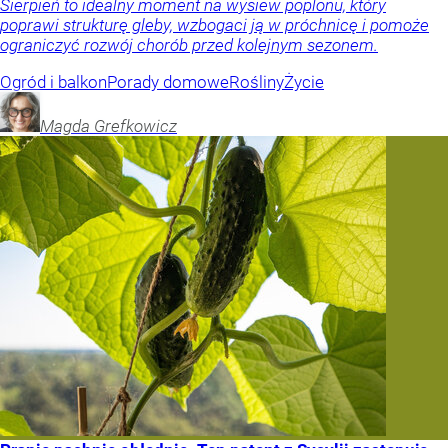
Sierpień to idealny moment na wysiew poplonu, który
poprawi strukturę gleby, wzbogaci ją w próchnicę i pomoże
ograniczyć rozwój chorób przed kolejnym sezonem.
Ogród i balkon
Porady domowe
Rośliny
Życie
Magda
Grefkowicz