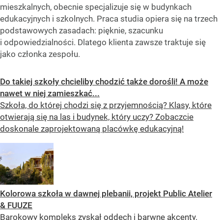
mieszkalnych, obecnie specjalizuje się w budynkach
edukacyjnych i szkolnych. Praca studia opiera się na trzech
podstawowych zasadach: pięknie, szacunku
i odpowiedzialności. Dlatego klienta zawsze traktuje się
jako członka zespołu.
Do takiej szkoły chcieliby chodzić także dorośli! A może
nawet w niej zamieszkać...
Szkoła, do której chodzi się z przyjemnością? Klasy, które
otwierają się na las i budynek, który uczy? Zobaczcie
doskonale zaprojektowaną placówkę edukacyjną!
Kolorowa szkoła w dawnej plebanii, projekt Public Atelier
& FUUZE
Barokowy kompleks zyskał oddech i barwne akcenty.