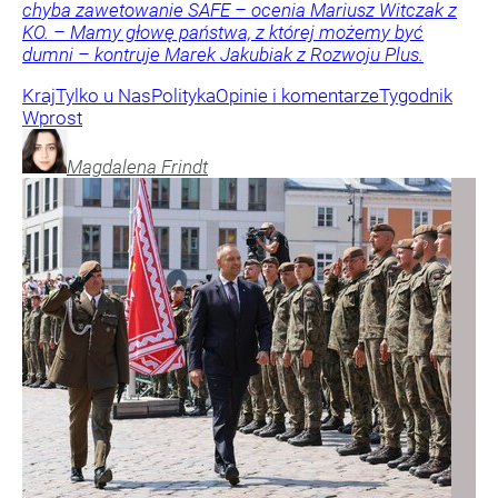
chyba zawetowanie SAFE – ocenia Mariusz Witczak z
KO. – Mamy głowę państwa, z której możemy być
dumni – kontruje Marek Jakubiak z Rozwoju Plus.
Kraj
Tylko u Nas
Polityka
Opinie i komentarze
Tygodnik
Wprost
Magdalena
Frindt