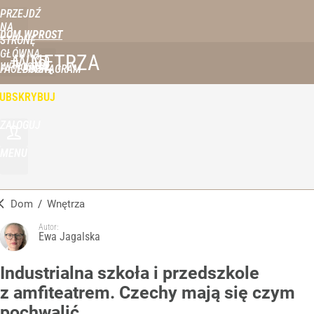
PRZEJDŹ
NA
DOM WPROST
STRONĘ
GŁÓWNĄ
WNĘTRZA
WPROST.PL
FACEBOOK
INSTAGRAM
UBSKRYBUJ
ZALOGUJ
MENU
Dom
/
Wnętrza
Autor:
Ewa Jagalska
Industrialna szkoła i przedszkole
z amfiteatrem. Czechy mają się czym
pochwalić