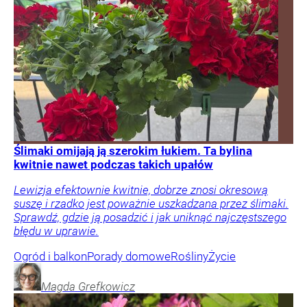
Ślimaki omijają ją szerokim łukiem. Ta bylina
kwitnie nawet podczas takich upałów
Lewizja efektownie kwitnie, dobrze znosi okresową
suszę i rzadko jest poważnie uszkadzana przez ślimaki.
Sprawdź, gdzie ją posadzić i jak uniknąć najczęstszego
błędu w uprawie.
Ogród i balkon
Porady domowe
Rośliny
Życie
Magda
Grefkowicz