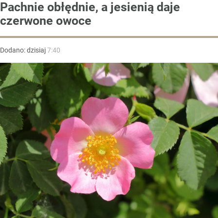
Pachnie obłędnie, a jesienią daje
czerwone owoce
Dodano:
dzisiaj
7:40