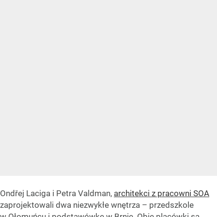
Ondřej Laciga i Petra Valdman,
architekci z pracowni SOA
zaprojektowali dwa niezwykłe wnętrza – przedszkole
w Ołomuńcu i podstawówkę w Brnie. Obie placówki są