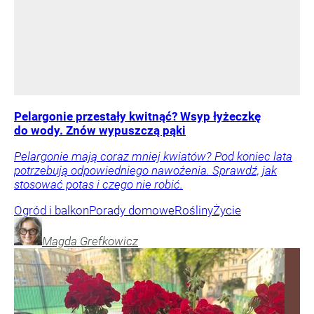
Pelargonie przestały kwitnąć? Wsyp łyżeczkę
do wody. Znów wypuszczą pąki
Pelargonie mają coraz mniej kwiatów? Pod koniec lata
potrzebują odpowiedniego nawożenia. Sprawdź, jak
stosować potas i czego nie robić.
Ogród i balkon
Porady domowe
Rośliny
Życie
Magda
Grefkowicz