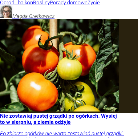
Ogród i balkon
Rośliny
Porady domowe
Życie
Magda
Grefkowicz
Nie zostawiaj pustej grządki po ogórkach. Wysiej
to w sierpniu, a ziemia odżyje
Po zbiorze ogórków nie warto zostawiać pustej grządki.