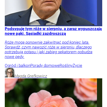
Podsypuję tym róże w sierpniu, a zaraz wypuszczają
nowe pąki. Sąsiadki zazdroszczą
Róże mogą ponownie zakwitnąć pod koniec lata.
Sprawdź, czym nawozić róże w sierpniu, dlaczego
potrzebują potasu i jaki zabieg sekatorem pobudza
nowe pędy.
Ogród i balkon
Porady domowe
Rośliny
Życie
Magda
Grefkowicz