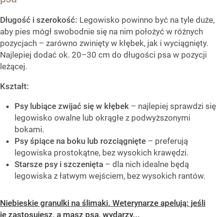
Długość i szerokość:
Legowisko powinno być na tyle duże,
aby pies mógł swobodnie się na nim położyć w różnych
pozycjach – zarówno zwinięty w kłębek, jak i wyciągnięty.
Najlepiej dodać ok. 20–30 cm do długości psa w pozycji
leżącej.
Kształt:
Psy lubiące zwijać się w kłębek
– najlepiej sprawdzi się
legowisko owalne lub okrągłe z podwyższonymi
bokami.
Psy śpiące na boku lub rozciągnięte
– preferują
legowiska prostokątne, bez wysokich krawędzi.
Starsze psy i szczenięta
– dla nich idealne będą
legowiska z łatwym wejściem, bez wysokich rantów.
Niebieskie granulki na ślimaki. Weterynarze apelują: jeśli
je zastosujesz, a masz psa, wydarzy...