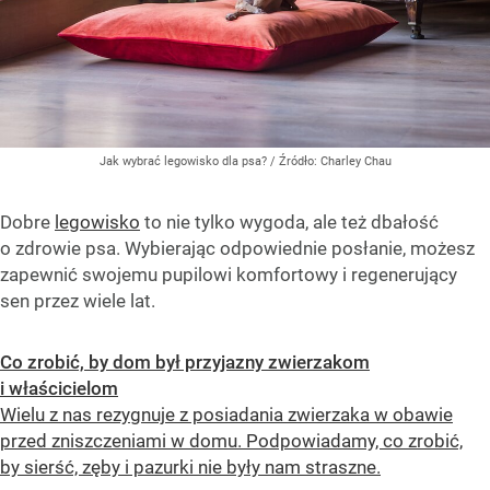
Jak wybrać legowisko dla psa?
/ Źródło:
Charley Chau
Dobre
legowisko
to nie tylko wygoda, ale też dbałość
o zdrowie psa. Wybierając odpowiednie posłanie, możesz
zapewnić swojemu pupilowi komfortowy i regenerujący
sen przez wiele lat.
Co zrobić, by dom był przyjazny zwierzakom
i właścicielom
Wielu z nas rezygnuje z posiadania zwierzaka w obawie
przed zniszczeniami w domu. Podpowiadamy, co zrobić,
by sierść, zęby i pazurki nie były nam straszne.