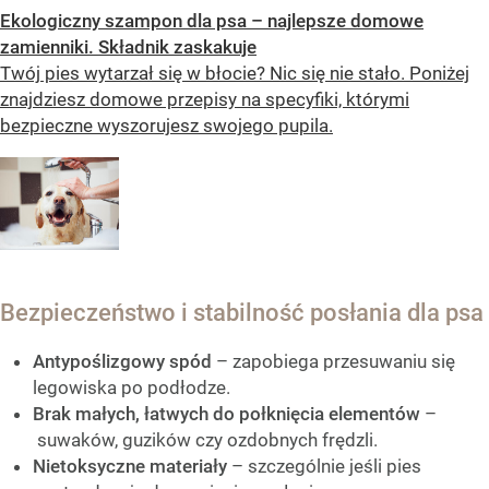
Ekologiczny szampon dla psa – najlepsze domowe
zamienniki. Składnik zaskakuje
Twój pies wytarzał się w błocie? Nic się nie stało. Poniżej
znajdziesz domowe przepisy na specyfiki, którymi
bezpieczne wyszorujesz swojego pupila.
Bezpieczeństwo i stabilność posłania dla psa
Antypoślizgowy spód
– zapobiega przesuwaniu się
legowiska po podłodze.
Brak małych, łatwych do połknięcia elementów
–
suwaków, guzików czy ozdobnych frędzli.
Nietoksyczne materiały
– szczególnie jeśli pies