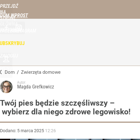
PRZEJDŹ
NA
DOM WPROST
STRONĘ
GŁÓWNĄ
WPROST.PL
FACEBOOK
INSTAGRAM
UBSKRYBUJ
ZALOGUJ
MENU
Dom
/
Zwierzęta domowe
Autor:
Magda Grefkowicz
Twój pies będzie szczęśliwszy –
wybierz dla niego zdrowe legowisko!
Dodano:
5
marca
2025
12:26