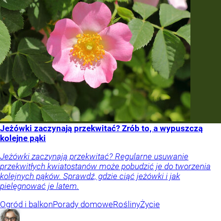
Jeżówki zaczynają przekwitać? Zrób to, a wypuszczą
kolejne pąki
Jeżówki zaczynają przekwitać? Regularne usuwanie
przekwitłych kwiatostanów może pobudzić je do tworzenia
kolejnych pąków. Sprawdź, gdzie ciąć jeżówki i jak
pielęgnować je latem.
Ogród i balkon
Porady domowe
Rośliny
Życie