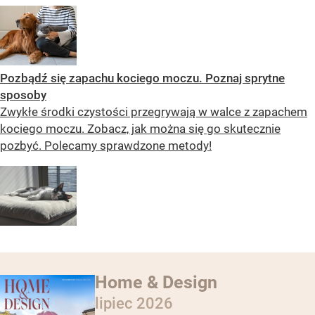
Pozbądź się zapachu kociego moczu. Poznaj sprytne
sposoby
Zwykłe środki czystości przegrywają w walce z zapachem
kociego moczu. Zobacz, jak można się go skutecznie
pozbyć. Polecamy sprawdzone metody!
Home & Design
lipiec 2026