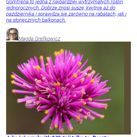
Gomfrena to jedna z najbardziej wytrzymałych roślin
jednorocznych. Dobrze znosi suszę, kwitnie aż do
października i sprawdza się zarówno na rabatach, jak i
na słonecznych balkonach.
Magda
Grefkowicz