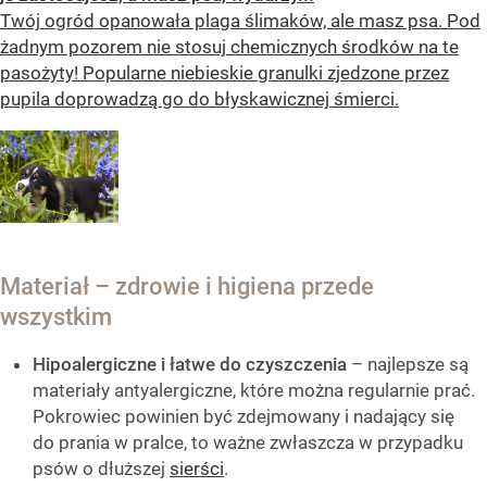
Twój ogród opanowała plaga ślimaków, ale masz psa. Pod
żadnym pozorem nie stosuj chemicznych środków na te
pasożyty! Popularne niebieskie granulki zjedzone przez
pupila doprowadzą go do błyskawicznej śmierci.
Materiał – zdrowie i higiena przede
wszystkim
Hipoalergiczne i łatwe do czyszczenia
– najlepsze są
materiały antyalergiczne, które można regularnie prać.
Pokrowiec powinien być zdejmowany i nadający się
do prania w pralce, to ważne zwłaszcza w przypadku
psów o dłuższej
sierści
.