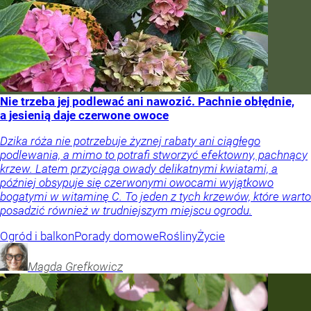
Nie trzeba jej podlewać ani nawozić. Pachnie obłędnie,
a jesienią daje czerwone owoce
Dzika róża nie potrzebuje żyznej rabaty ani ciągłego
podlewania, a mimo to potrafi stworzyć efektowny, pachnący
krzew. Latem przyciąga owady delikatnymi kwiatami, a
później obsypuje się czerwonymi owocami wyjątkowo
bogatymi w witaminę C. To jeden z tych krzewów, które warto
posadzić również w trudniejszym miejscu ogrodu.
Ogród i balkon
Porady domowe
Rośliny
Życie
Magda
Grefkowicz