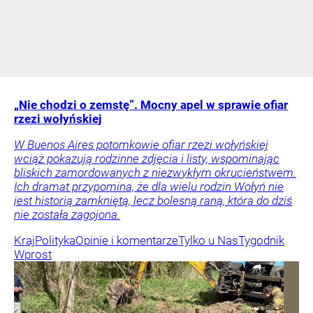
„Nie chodzi o zemstę”. Mocny apel w sprawie ofiar
rzezi wołyńskiej
W Buenos Aires potomkowie ofiar rzezi wołyńskiej
wciąż pokazują rodzinne zdjęcia i listy, wspominając
bliskich zamordowanych z niezwykłym okrucieństwem.
Ich dramat przypomina, że dla wielu rodzin Wołyń nie
jest historią zamkniętą, lecz bolesną raną, która do dziś
nie została zagojona.
Kraj
Polityka
Opinie i komentarze
Tylko u Nas
Tygodnik
Wprost