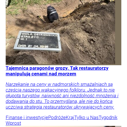
Tajemnica paragonów grozy. Tak restauratorzy
manipulują cenami nad morzem
Narzekanie na ceny w nadmorskich smażalniach są
częścią naszego wakacyjnego folkloru. Jednak to nie
głupota turystów, naiwność ani niezdolność mnożenia i
dodawania do stu. To przemyślana, ale nie do końca
uczciwa strategia restauratorów ukrywających ceny.
Finanse i inwestycje
Podróże
Kraj
Tylko u Nas
Tygodnik
Wprost