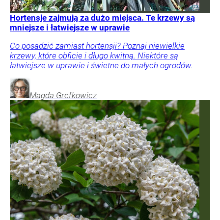
Hortensje zajmują za dużo miejsca. Te krzewy są
mniejsze i łatwiejsze w uprawie
Co posadzić zamiast hortensji? Poznaj niewielkie
krzewy, które obficie i długo kwitną. Niektóre są
łatwiejsze w uprawie i świetne do małych ogrodów.
Magda
Grefkowicz