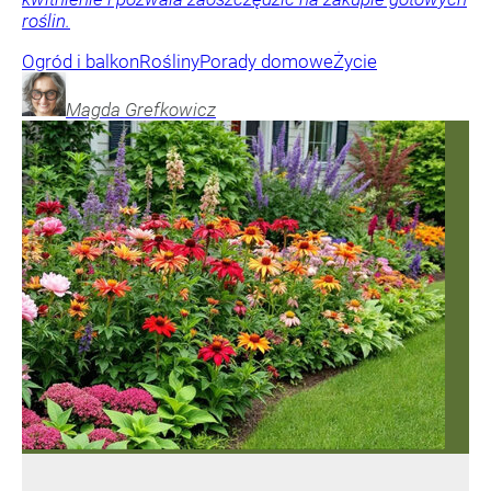
roślin.
Ogród i balkon
Rośliny
Porady domowe
Życie
Magda
Grefkowicz