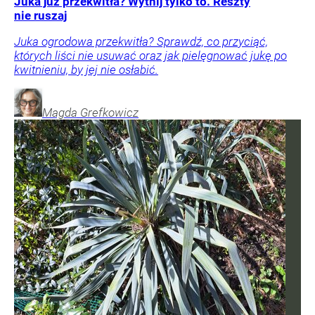
Juka już przekwitła? Wytnij tylko to. Reszty
nie ruszaj
Juka ogrodowa przekwitła? Sprawdź, co przyciąć,
których liści nie usuwać oraz jak pielęgnować jukę po
kwitnieniu, by jej nie osłabić.
Magda
Grefkowicz