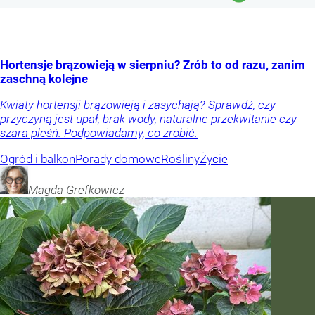
Hortensje brązowieją w sierpniu? Zrób to od razu, zanim
zaschną kolejne
Kwiaty hortensji brązowieją i zasychają? Sprawdź, czy
przyczyną jest upał, brak wody, naturalne przekwitanie czy
szara pleśń. Podpowiadamy, co zrobić.
Ogród i balkon
Porady domowe
Rośliny
Życie
Magda
Grefkowicz