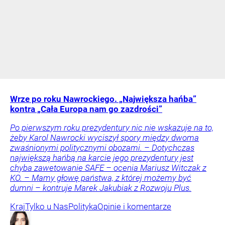
Wrze po roku Nawrockiego. „Największa hańba”
kontra „Cała Europa nam go zazdrości”
Po pierwszym roku prezydentury nic nie wskazuje na to,
żeby Karol Nawrocki wyciszył spory między dwoma
zwaśnionymi politycznymi obozami. – Dotychczas
największą hańbą na karcie jego prezydentury jest
chyba zawetowanie SAFE – ocenia Mariusz Witczak z
KO. – Mamy głowę państwa, z której możemy być
dumni – kontruje Marek Jakubiak z Rozwoju Plus.
Kraj
Tylko u Nas
Polityka
Opinie i komentarze