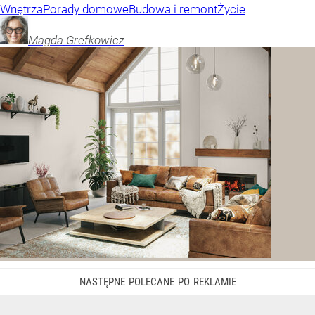
Wnętrza
Porady domowe
Budowa i remont
Życie
Magda
Grefkowicz