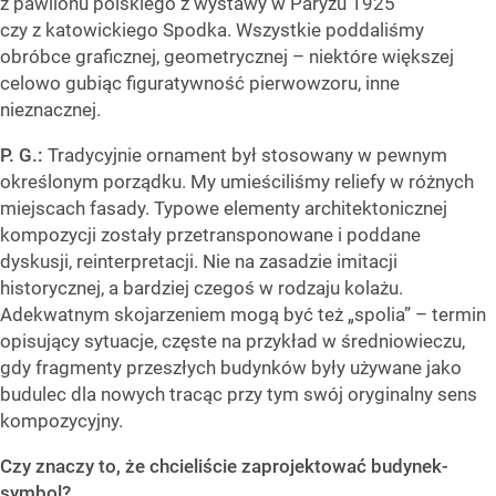
z pawilonu polskiego z wystawy w Paryżu 1925
czy z katowickiego Spodka. Wszystkie poddaliśmy
obróbce graficznej, geometrycznej – niektóre większej
celowo gubiąc figuratywność pierwowzoru, inne
nieznacznej.
P. G.:
Tradycyjnie ornament był stosowany w pewnym
określonym porządku. My umieściliśmy reliefy w różnych
miejscach fasady. Typowe elementy architektonicznej
kompozycji zostały przetransponowane i poddane
dyskusji, reinterpretacji. Nie na zasadzie imitacji
historycznej, a bardziej czegoś w rodzaju kolażu.
Adekwatnym skojarzeniem mogą być też „spolia” – termin
opisujący sytuacje, częste na przykład w średniowieczu,
gdy fragmenty przeszłych budynków były używane jako
budulec dla nowych tracąc przy tym swój oryginalny sens
kompozycyjny.
Czy znaczy to, że chcieliście zaprojektować budynek-
symbol?