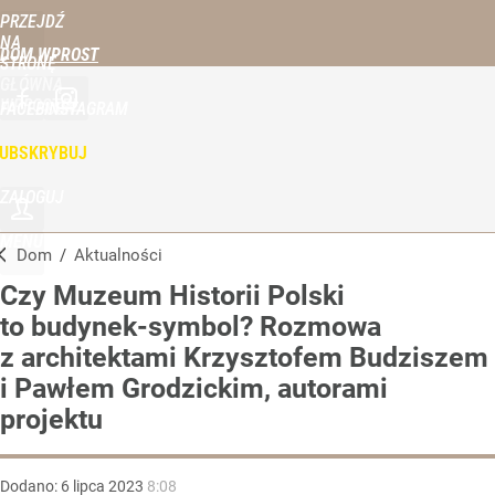
PRZEJDŹ
NA
DOM WPROST
STRONĘ
GŁÓWNĄ
WPROST.PL
FACEBOOK
INSTAGRAM
UBSKRYBUJ
ZALOGUJ
MENU
Dom
/
Aktualności
Czy Muzeum Historii Polski
to budynek-symbol? Rozmowa
z architektami Krzysztofem Budziszem
i Pawłem Grodzickim, autorami
projektu
Dodano:
6
lipca
2023
8:08