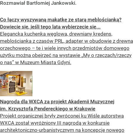
Rozmawiał Bartłomiej Jankowski.
Co łączy wyszywaną makatkę ze starą meblościanką?
Dowiecie się, jeśli tego lata wybierzecie się...
Elegancka kuchenka węglowa, drewniany kredens,
meblościanka z czasów PRL, adapter w obudowie z drewna
orzechowego – te i wiele innych przedmiotów domowego
użytku można obejrzeć na wystawie „My o rzeczach/rzeczy
o nas” w Muzeum Miasta Gdyni.
Nagroda dla WXCA za projekt Akademii Muzycznej
im. Krzysztofa Pendereckiego w Krakowie
Projekt organicznej bryły zwróconej ku Wiśle autorstwa
WXCA został wyróżniony III nagrodą w konkursie
architektoniczno-urbanistycznym na koncepcję nowego