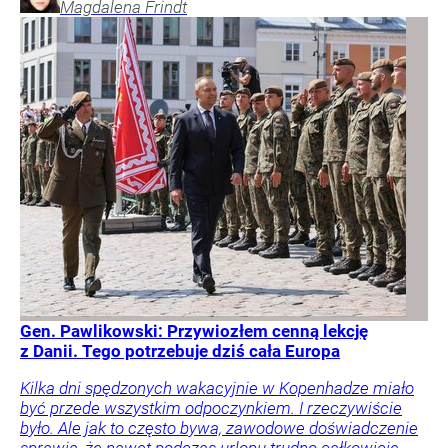
Magdalena
Frindt
Gen. Pawlikowski: Przywiozłem cenną lekcję
z Danii. Tego potrzebuje dziś cała Europa
Kilka dni spędzonych wakacyjnie w Kopenhadze miało
być przede wszystkim odpoczynkiem. I rzeczywiście
było. Ale jak to często bywa, zawodowe doświadczenie
sprawia, że nawet podczas urlopu trudno całkowicie