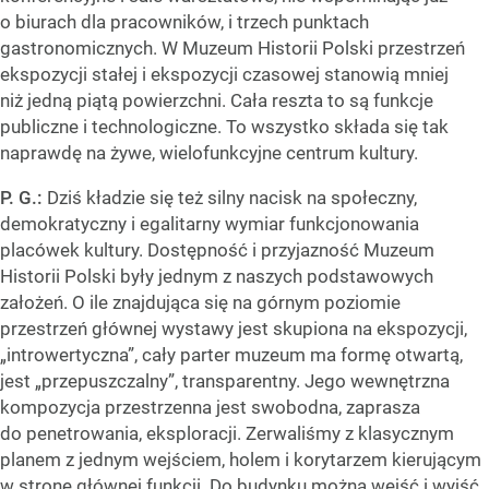
o biurach dla pracowników, i trzech punktach
gastronomicznych. W Muzeum Historii Polski przestrzeń
ekspozycji stałej i ekspozycji czasowej stanowią mniej
niż jedną piątą powierzchni. Cała reszta to są funkcje
publiczne i technologiczne. To wszystko składa się tak
naprawdę na żywe, wielofunkcyjne centrum kultury.
P. G.:
Dziś kładzie się też silny nacisk na społeczny,
demokratyczny i egalitarny wymiar funkcjonowania
placówek kultury. Dostępność i przyjazność Muzeum
Historii Polski były jednym z naszych podstawowych
założeń. O ile znajdująca się na górnym poziomie
przestrzeń głównej wystawy jest skupiona na ekspozycji,
„introwertyczna”, cały parter muzeum ma formę otwartą,
jest „przepuszczalny”, transparentny. Jego wewnętrzna
kompozycja przestrzenna jest swobodna, zaprasza
do penetrowania, eksploracji. Zerwaliśmy z klasycznym
planem z jednym wejściem, holem i korytarzem kierującym
w stronę głównej funkcji. Do budynku można wejść i wyjść