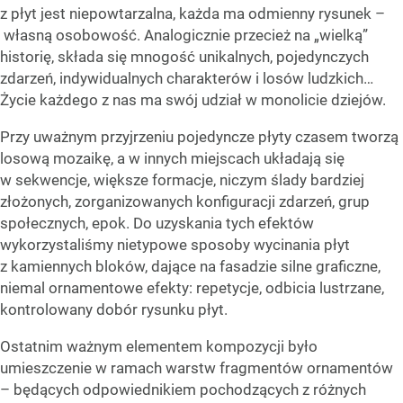
z płyt jest niepowtarzalna, każda ma odmienny rysunek –
własną osobowość. Analogicznie przecież na „wielką”
historię, składa się mnogość unikalnych, pojedynczych
zdarzeń, indywidualnych charakterów i losów ludzkich…
Życie każdego z nas ma swój udział w monolicie dziejów.
Przy uważnym przyjrzeniu pojedyncze płyty czasem tworzą
losową mozaikę, a w innych miejscach układają się
w sekwencje, większe formacje, niczym ślady bardziej
złożonych, zorganizowanych konfiguracji zdarzeń, grup
społecznych, epok. Do uzyskania tych efektów
wykorzystaliśmy nietypowe sposoby wycinania płyt
z kamiennych bloków, dające na fasadzie silne graficzne,
niemal ornamentowe efekty: repetycje, odbicia lustrzane,
kontrolowany dobór rysunku płyt.
Ostatnim ważnym elementem kompozycji było
umieszczenie w ramach warstw fragmentów ornamentów
– będących odpowiednikiem pochodzących z różnych