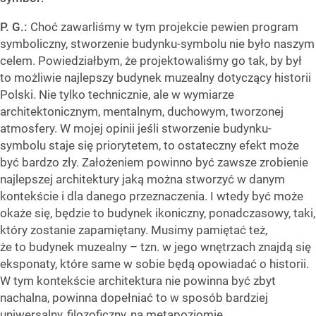
P. G.:
Choć zawarliśmy w tym projekcie pewien program
symboliczny, stworzenie budynku-symbolu nie było naszym
celem. Powiedziałbym, że projektowaliśmy go tak, by był
to możliwie najlepszy budynek muzealny dotyczący historii
Polski. Nie tylko technicznie, ale w wymiarze
architektonicznym, mentalnym, duchowym, tworzonej
atmosfery. W mojej opinii jeśli stworzenie budynku-
symbolu staje się priorytetem, to ostateczny efekt może
być bardzo zły. Założeniem powinno być zawsze zrobienie
najlepszej architektury jaką można stworzyć w danym
kontekście i dla danego przeznaczenia. I wtedy być może
okaże się, będzie to budynek ikoniczny, ponadczasowy, taki,
który zostanie zapamiętany. Musimy pamiętać też,
że to budynek muzealny – tzn. w jego wnętrzach znajdą się
eksponaty, które same w sobie będą opowiadać o historii.
W tym kontekście architektura nie powinna być zbyt
nachalna, powinna dopełniać to w sposób bardziej
uniwersalny, filozoficzny, na metapoziomie.