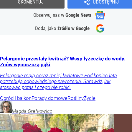
SKOMENTUJ
UDOSTĘPNIJ
Obserwuj nas
w
Google News
Dodaj jako
źródło w Google
Pelargonie przestały kwitnąć? Wsyp łyżeczkę do wody.
Znów wypuszczą pąki
Pelargonie mają coraz mniej kwiatów? Pod koniec lata
potrzebują odpowiedniego nawożenia. Sprawdź, jak
stosować potas i czego nie robić.
Ogród i balkon
Porady domowe
Rośliny
Życie
Magda
Grefkowicz