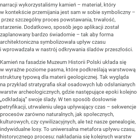
narracji wykorzystaliśmy kamień – materiał, który
w kontekście przemijania jest sam w sobie symboliczny –
przez szczególny proces powstawania, trwałość,
starzenie. Dodatkowo, sposób jego aplikacji został
zaplanowany bardzo świadomie – tak aby forma
architektoniczna symbolizowała upływ czasu
i wprowadzała w nastrój odkrywania śladów przeszłości.
Kamień na fasadzie Muzeum Historii Polski układa się
w wyraźne poziome pasma, które podkreślają warstwową
strukturę typową dla materii geologicznej. Tak wygląda
na przykład stratygrafia skał osadowych lub odsłanianych
warstw archeologicznych, gdzie następujące epoki kolejno
„odkładają” swoje ślady. W ten sposób dosłownie
petryfikacji, utrwaleniu ulega upływający czas – sekwencje
procesów zarówno naturalnych, jak społecznych,
kulturowych, czy cywilizacyjnych, ale też nasze genealogie,
indywidualne losy. To uniwersalna metafora upływu czasu,
historycznego procesu: nakładania się kolejnych warstw