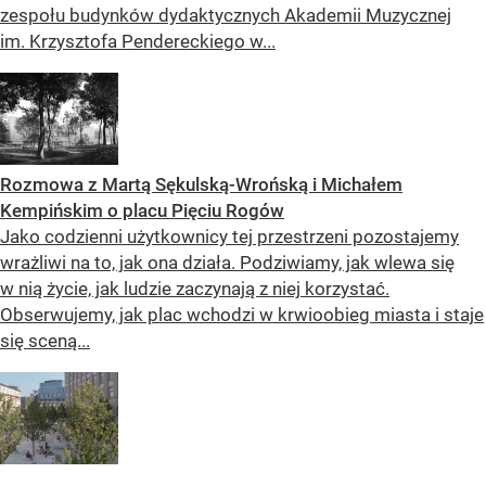
zespołu budynków dydaktycznych Akademii Muzycznej
im. Krzysztofa Pendereckiego w...
Rozmowa z Martą Sękulską-Wrońską i Michałem
Kempińskim o placu Pięciu Rogów
Jako codzienni użytkownicy tej przestrzeni pozostajemy
wrażliwi na to, jak ona działa. Podziwiamy, jak wlewa się
w nią życie, jak ludzie zaczynają z niej korzystać.
Obserwujemy, jak plac wchodzi w krwioobieg miasta i staje
się sceną...