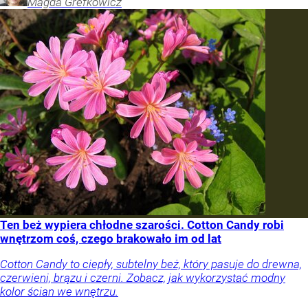
Magda
Grefkowicz
Ten beż wypiera chłodne szarości. Cotton Candy robi
wnętrzom coś, czego brakowało im od lat
Cotton Candy to ciepły, subtelny beż, który pasuje do drewna,
czerwieni, brązu i czerni. Zobacz, jak wykorzystać modny
kolor ścian we wnętrzu.