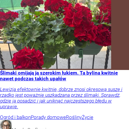
Ślimaki omijają ją szerokim łukiem. Ta bylina kwitnie
nawet podczas takich upałów
Lewizja efektownie kwitnie, dobrze znosi okresową suszę i
rzadko jest poważnie uszkadzana przez ślimaki. Sprawdź,
gdzie ją posadzić i jak uniknąć najczęstszego błędu w
uprawie.
Ogród i balkon
Porady domowe
Rośliny
Życie