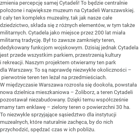
zmienia percepcję samej Cytadeli! To będzie centralnie
położone i największe muzeum na Cytadeli Warszawskiej.
I cały ten kompleks muzealny, tak jak nasze całe
dziedzictwo, składa się z różnych elementów, w tym także
militarnych. Cytadela jako miejsce przez 200 lat miała
militarną tradycję. Był to zawsze zamknięty teren,
dedykowany funkcjom wojskowym. Dzisiaj jednak Cytadela
jest przede wszystkim parkiem, przestrzenią kultury
i rekreacji. Naszym projektem otwieramy ten park
dla Warszawy. To są naprawdę niezwykłe okoliczności –
pierwotnie teren ten leżał na przedmieściach.
W międzyczasie Warszawa rozrosła się dookoła, powstała
nowa dzielnica mieszkaniowa – Żoliborz, a teren Cytadeli
pozostawał niezabudowany. Dzięki temu współcześnie
mamy tam enklawę – zielony teren o powierzchni 30 ha.
To niezwykle sprzyjające sąsiedztwo dla instytucji
muzealnych, które naturalnie zachęca, by do nich
przychodzić, spędzać czas w ich pobliżu.