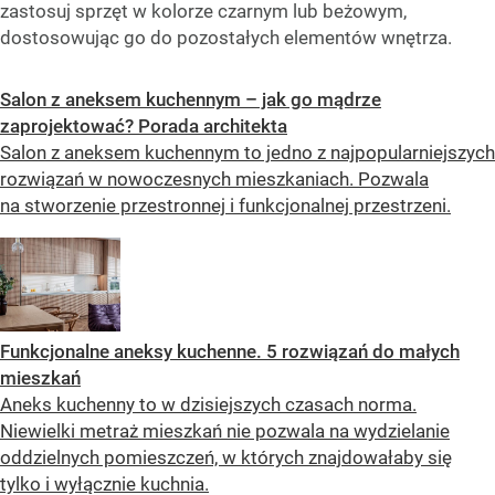
zastosuj sprzęt w kolorze czarnym lub beżowym,
dostosowując go do pozostałych elementów wnętrza.
Salon z aneksem kuchennym – jak go mądrze
zaprojektować? Porada architekta
Salon z aneksem kuchennym to jedno z najpopularniejszych
rozwiązań w nowoczesnych mieszkaniach. Pozwala
na stworzenie przestronnej i funkcjonalnej przestrzeni.
Funkcjonalne aneksy kuchenne. 5 rozwiązań do małych
mieszkań
Aneks kuchenny to w dzisiejszych czasach norma.
Niewielki metraż mieszkań nie pozwala na wydzielanie
oddzielnych pomieszczeń, w których znajdowałaby się
tylko i wyłącznie kuchnia.