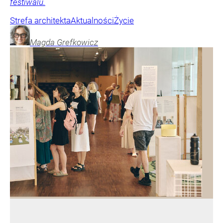
festiwalu.
Strefa architekta
Aktualności
Życie
Magda
Grefkowicz