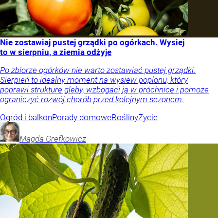
Nie zostawiaj pustej grządki po ogórkach. Wysiej
to w sierpniu, a ziemia odżyje
Po zbiorze ogórków nie warto zostawiać pustej grządki.
Sierpień to idealny moment na wysiew poplonu, który
poprawi strukturę gleby, wzbogaci ją w próchnicę i pomoże
ograniczyć rozwój chorób przed kolejnym sezonem.
Ogród i balkon
Porady domowe
Rośliny
Życie
Magda
Grefkowicz