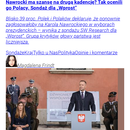
Nawrocki ma szansę na drugą kadencję? Tak ocenili
go Polacy. Sondaż dla „Wprost”
Blisko 39 proc. Polek i Polaków deklaruje, że ponownie
zagłosowałoby na Karola Nawrockiego w wyborach
prezydenckich – wynika z sondażu SW Research dla
„Wprost”. Grupa krytyków głowy państwa jest
liczniejsza.
Sondaże
Kraj
Tylko u Nas
Polityka
Opinie i komentarze
Magdalena
Frindt