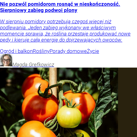
Nie pozwól pomidorom rosnąć w nieskończoność.
Sierpniowy zabieg podwoi plony
W sierpniu pomidory potrzebują czegoś więcej niż
podlewania. Jeden zabieg wykonany we właściwym
momencie sprawia, że roślina przestaje produkować nowe
pędy i kieruje całą energię do dojrzewających owoców.
Ogród i balkon
Rośliny
Porady domowe
Życie
Magda
Grefkowicz