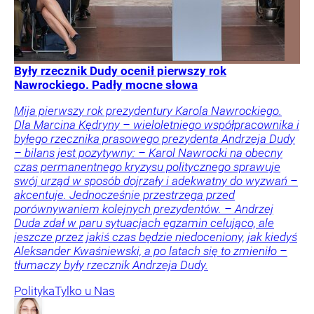
Były rzecznik Dudy ocenił pierwszy rok
Nawrockiego. Padły mocne słowa
Mija pierwszy rok prezydentury Karola Nawrockiego.
Dla Marcina Kędryny – wieloletniego współpracownika i
byłego rzecznika prasowego prezydenta Andrzeja Dudy
– bilans jest pozytywny: – Karol Nawrocki na obecny
czas permanentnego kryzysu politycznego sprawuje
swój urząd w sposób dojrzały i adekwatny do wyzwań –
akcentuje. Jednocześnie przestrzega przed
porównywaniem kolejnych prezydentów. – Andrzej
Duda zdał w paru sytuacjach egzamin celująco, ale
jeszcze przez jakiś czas będzie niedoceniony, jak kiedyś
Aleksander Kwaśniewski, a po latach się to zmieniło –
tłumaczy były rzecznik Andrzeja Dudy.
Polityka
Tylko u Nas