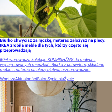
Biurko chwycisz za rączkę, materac założysz na plecy.
IKEA zrobiła meble dla tych, którzy często się
przeprowadzają
IKEA wprowadza kolekcję KOMPISHÄNG do małych i
wynajmowanych mieszkań. Biurko z uchwytem, składane
meble i materac na plecy ułatwią przeprowadzkę.
Wnętrza
Aktualności
Salon
Sypialnia
Życie