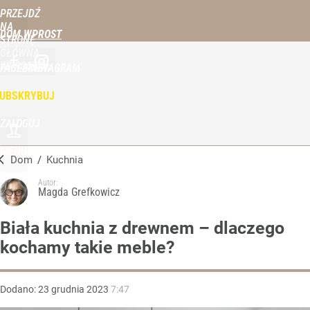
PRZEJDŹ
NA
DOM WPROST
STRONĘ
GŁÓWNĄ
WPROST.PL
FACEBOOK
INSTAGRAM
UBSKRYBUJ
ZALOGUJ
MENU
Dom
/
Kuchnia
Autor:
Magda Grefkowicz
Biała kuchnia z drewnem – dlaczego
kochamy takie meble?
Dodano:
23
grudnia
2023
7:47