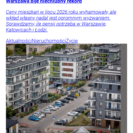
Warszawa bije niechlubny rekord
Ceny mieszkań w lipcu 2026 roku wyhamowały, ale
wkład własny nadal jest ogromnym wyzwaniem.
Sprawdzamy, ile pensji potrzeba w Warszawie,
Katowicach i Łodzi.
Aktualności
Nieruchomości
Życie