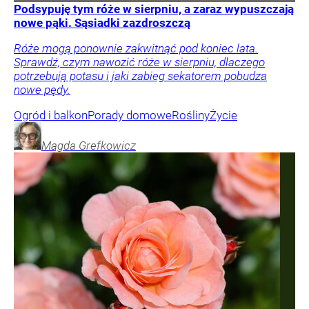
Podsypuję tym róże w sierpniu, a zaraz wypuszczają
nowe pąki. Sąsiadki zazdroszczą
Róże mogą ponownie zakwitnąć pod koniec lata.
Sprawdź, czym nawozić róże w sierpniu, dlaczego
potrzebują potasu i jaki zabieg sekatorem pobudza
nowe pędy.
Ogród i balkon
Porady domowe
Rośliny
Życie
Magda
Grefkowicz