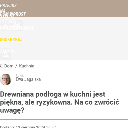
PRZEJDŹ
NA
DOM WPROST
STRONĘ
GŁÓWNĄ
WPROST.PL
FACEBOOK
INSTAGRAM
UBSKRYBUJ
ZALOGUJ
MENU
Dom
/
Kuchnia
Autor:
Ewa Jagalska
Drewniana podłoga w kuchni jest
piękna, ale ryzykowna. Na co zwrócić
uwagę?
Dodano:
13
sierpnia
2024
16:37