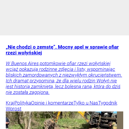
„Nie chodzi o zemstę”. Mocny apel w sprawie ofiar
rzezi wołyńskiej
W Buenos Aires potomkowie ofiar rzezi wołyńskiej
wciąż pokazują rodzinne zdjęcia i listy, wspominając
bliskich zamordowanych z niezwykłym okrucieństwem.
Ich dramat przypomina, że dla wielu rodzin Wołyń nie
jest historią zamkniętą, lecz bolesną raną, która do dziś
nie została zagojona.
Kraj
Polityka
Opinie i komentarze
Tylko u Nas
Tygodnik
Wprost