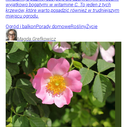
wyjątkowo bogatymi w witaminę C. To jeden z tych
krzewów, które warto posadzić również w trudniejszym
miejscu ogrodu.
Ogród i balkon
Porady domowe
Rośliny
Życie
Magda
Grefkowicz