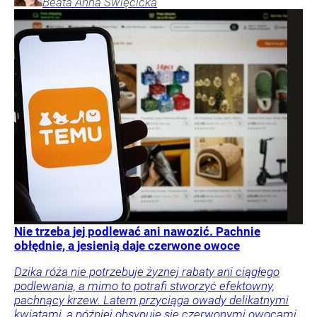
Beata Anna
Święcicka
Nie trzeba jej podlewać ani nawozić. Pachnie
obłędnie, a jesienią daje czerwone owoce
Dzika róża nie potrzebuje żyznej rabaty ani ciągłego
podlewania, a mimo to potrafi stworzyć efektowny,
pachnący krzew. Latem przyciąga owady delikatnymi
kwiatami, a później obsypuje się czerwonymi owocami