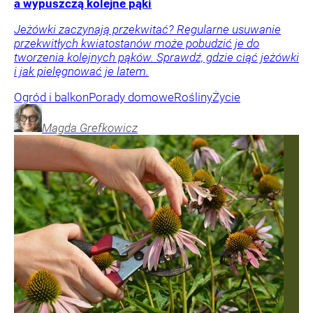
a wypuszczą kolejne pąki
Jeżówki zaczynają przekwitać? Regularne usuwanie
przekwitłych kwiatostanów może pobudzić je do
tworzenia kolejnych pąków. Sprawdź, gdzie ciąć jeżówki
i jak pielęgnować je latem.
Ogród i balkon
Porady domowe
Rośliny
Życie
Magda
Grefkowicz