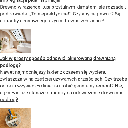
Drewno w łazience kusi przytulnym klimatem, ale rozsądek
podpowiada: „To niepraktyczne!”. Czy aby na pewno? Są
sposoby sensownego użycia drewna w łazience!
Jak w prosty sposób odnowić lakierowaną drewnianą
podłogę?
Nawet najmocniejszy lakier z czasem się wyciera,
zwłaszcza w najczęściej używanych przejściach. Czy trzeba
od razu wzywać cykliniarza i robić generalny remont? Nie,
są łatwiejsze i tańsze sposoby na odświeżenie drewnianej
podłogi!