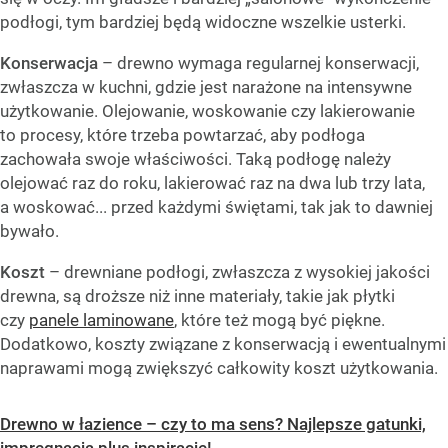
podłogi, tym bardziej będą widoczne wszelkie usterki.
Konserwacja
– drewno wymaga regularnej konserwacji,
zwłaszcza w kuchni, gdzie jest narażone na intensywne
użytkowanie. Olejowanie, woskowanie czy lakierowanie
to procesy, które trzeba powtarzać, aby podłoga
zachowała swoje właściwości. Taką podłogę należy
olejować raz do roku, lakierować raz na dwa lub trzy lata,
a woskować... przed każdymi świętami, tak jak to dawniej
bywało.
Koszt
– drewniane podłogi, zwłaszcza z wysokiej jakości
drewna, są droższe niż inne materiały, takie jak płytki
czy
panele laminowane
, które też mogą być piękne.
Dodatkowo, koszty związane z konserwacją i ewentualnymi
naprawami mogą zwiększyć całkowity koszt użytkowania.
Drewno w łazience – czy to ma sens? Najlepsze gatunki,
impregnacja plus inspiracje!