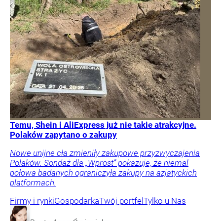
Temu, Shein i AliExpress już nie takie atrakcyjne.
Polaków zapytano o zakupy
Nowe unijne cła zmieniły zakupowe przyzwyczajenia
Polaków. Sondaż dla „Wprost” pokazuje, że niemal
połowa badanych ograniczyła zakupy na azjatyckich
platformach.
Firmy i rynki
Gospodarka
Twój portfel
Tylko u Nas