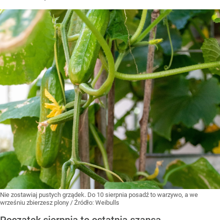
Nie zostawiaj pustych grządek. Do 10 sierpnia posadź to warzywo, a we
wrześniu zbierzesz plony
/ Źródło:
Weibulls
Początek sierpnia to ostatnia szansa