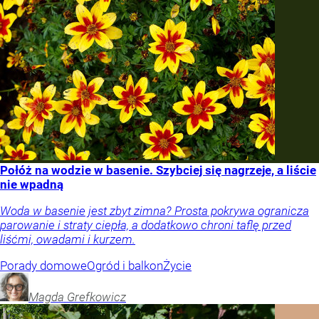
Połóż na wodzie w basenie. Szybciej się nagrzeje, a liście
nie wpadną
Woda w basenie jest zbyt zimna? Prosta pokrywa ogranicza
parowanie i straty ciepła, a dodatkowo chroni taflę przed
liśćmi, owadami i kurzem.
Porady domowe
Ogród i balkon
Życie
Magda
Grefkowicz