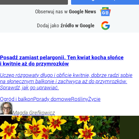
Obserwuj nas
w
Google News
Dodaj jako
źródło w Google
Posadź zamiast pelargonii. Ten kwiat kocha słońce
i kwitnie aż do przymrozków
Uczep rózgowaty długo i obficie kwitnie, dobrze radzi sobie
na słonecznym balkonie i zachwyca aż do przymrozków.
Sprawdź, jak go uprawiać.
Ogród i balkon
Porady domowe
Rośliny
Życie
Magda
Grefkowicz