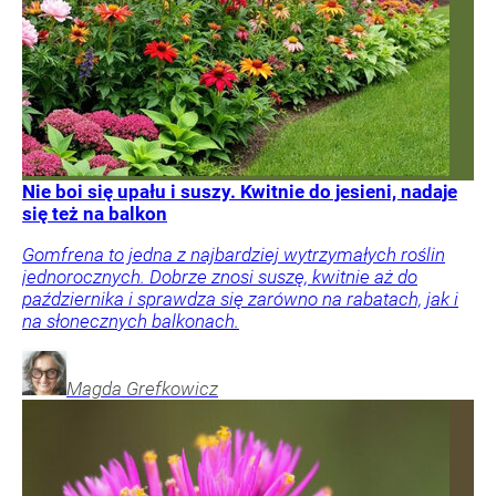
Nie boi się upału i suszy. Kwitnie do jesieni, nadaje
się też na balkon
Gomfrena to jedna z najbardziej wytrzymałych roślin
jednorocznych. Dobrze znosi suszę, kwitnie aż do
października i sprawdza się zarówno na rabatach, jak i
na słonecznych balkonach.
Magda
Grefkowicz