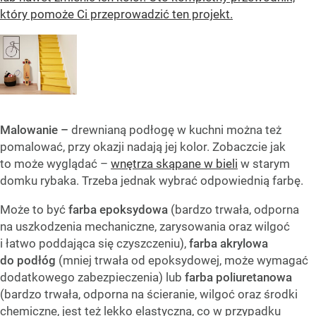
który pomoże Ci przeprowadzić ten projekt.
Malowanie –
drewnianą podłogę w kuchni można też
pomalować, przy okazji nadają jej kolor. Zobaczcie jak
to może wyglądać –
wnętrza skąpane w bieli
w starym
domku rybaka. Trzeba jednak wybrać odpowiednią farbę.
Może to być
farba epoksydowa
(bardzo trwała, odporna
na uszkodzenia mechaniczne, zarysowania oraz wilgoć
i łatwo poddająca się czyszczeniu),
farba akrylowa
do podłóg
(mniej trwała od epoksydowej, może wymagać
dodatkowego zabezpieczenia) lub
farba poliuretanowa
(bardzo trwała, odporna na ścieranie, wilgoć oraz środki
chemiczne, jest też lekko elastyczna, co w przypadku