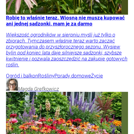
Robię to właśnie teraz. Wiosną nie muszą kupować
ani jednej sadzonki, mam je za darmo
Większość ogrodników w sierpniu myśli już tylko o
zbiorach. Tymczasem właśnie teraz warto zacząć
przygotowania do przyszłorocznego sezonu. Wysiew
bylin pod koniec lata daje silniejsze sadzonki, szybsze
kwitnienie i pozwala zaoszczędzić na zakupie gotowych
roślin.
Ogród i balkon
Rośliny
Porady domowe
Życie
Magda
Grefkowicz