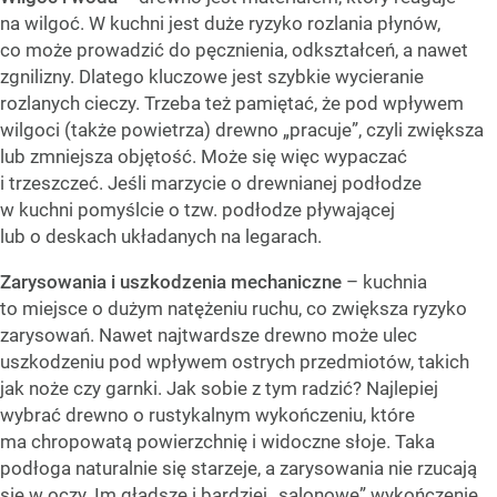
na wilgoć. W kuchni jest duże ryzyko rozlania płynów,
co może prowadzić do pęcznienia, odkształceń, a nawet
zgnilizny. Dlatego kluczowe jest szybkie wycieranie
rozlanych cieczy. Trzeba też pamiętać, że pod wpływem
wilgoci (także powietrza) drewno „pracuje”, czyli zwiększa
lub zmniejsza objętość. Może się więc wypaczać
i trzeszczeć. Jeśli marzycie o drewnianej podłodze
w kuchni pomyślcie o tzw. podłodze pływającej
lub o deskach układanych na legarach.
Zarysowania i uszkodzenia mechaniczne
– kuchnia
to miejsce o dużym natężeniu ruchu, co zwiększa ryzyko
zarysowań. Nawet najtwardsze drewno może ulec
uszkodzeniu pod wpływem ostrych przedmiotów, takich
jak noże czy garnki. Jak sobie z tym radzić? Najlepiej
wybrać drewno o rustykalnym wykończeniu, które
ma chropowatą powierzchnię i widoczne słoje. Taka
podłoga naturalnie się starzeje, a zarysowania nie rzucają
się w oczy. Im gładsze i bardziej „salonowe” wykończenie