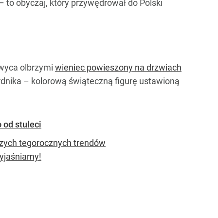
– to obyczaj, który przywędrował do Polski
hwyca olbrzymi
wieniec powieszony na drzwiach
dnika – kolorową świąteczną figurę ustawioną
 od stuleci
szych tegorocznych trendów
wyjaśniamy!