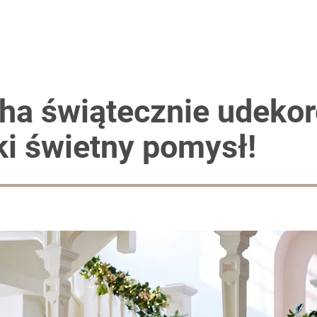
puje płyn do płukania
razu, kolejne owoce będą zdrowe
ha świątecznie udekor
ki świetny pomysł!
anipulują cenami nad morzem