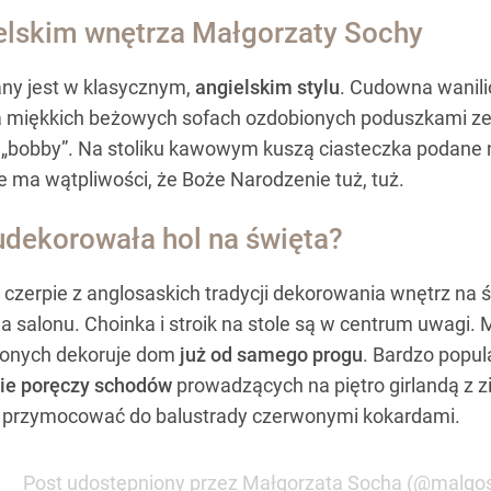
elskim wnętrza Małgorzaty Sochy
any jest w klasycznym,
angielskim stylu
. Cudowna wanilio
na miękkich beżowych sofach ozdobionych poduszkami 
 „bobby”. Na stoliku kawowym kuszą ciasteczka podane 
nie ma wątpliwości, że Boże Narodzenie tuż, tuż.
dekorowała hol na święta?
 czerpie z anglosaskich tradycji dekorowania wnętrz na 
a salonu. Choinka i stroik na stole są w centrum uwag
czonych dekoruje dom
już od samego progu
. Bardzo popu
ie poręczy schodów
prowadzących na piętro girlandą z z
ub przymocować do balustrady czerwonymi kokardami.
Post udostępniony przez Małgorzata Socha (@malgo