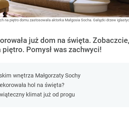
 na piętro domu zastosowała aktorka Małgosia Socha. Gałązki drzew iglastych
rowała już dom na święta. Zobaczcie,
 piętro. Pomysł was zachwyci!
lskim wnętrza Małgorzaty Sochy
ekorowała hol na święta?
iąteczny klimat już od progu