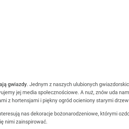
ają gwiazdy
. Jednym z naszych ulubionych gwiazdorski
wujemy jej media społecznościowe. A nuż, znów uda nam
mi z hortensjami i piękny ogród ocieniony starymi drze
interesują nas dekoracje bożonarodzeniowe, którymi ozd
ię nimi zainspirować.