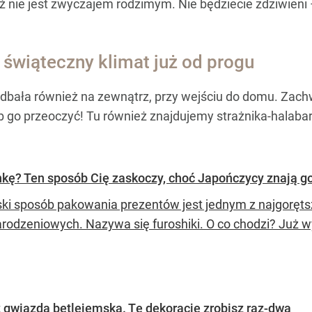
ż nie jest zwyczajem rodzimym. Nie będziecie zdziwieni 
świąteczny klimat już od progu
adbała również na zewnątrz, przy wejściu do domu. Zac
 go przeoczyć! Tu również znajdujemy strażnika-halabar
kę? Ten sposób Cię zaskoczy, choć Japończycy znają go
ki sposób pakowania prezentów jest jednym z najgoręt
rodzeniowych. Nazywa się furoshiki. O co chodzi? Już 
 z gwiazdą betlejemską. Tę dekorację zrobisz raz-dwa