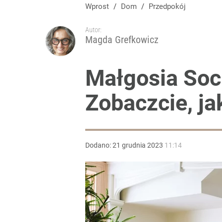
Pranie pachnie obłędnie. Ten patent z Sycylii zastę
Wprost
/
Dom
/
Przedpokój
Autor:
dodaj
Magda Grefkowicz
Widzisz czarne plamy na pomidorach? Zrób to od 
Małgosia Soc
Zobaczcie, ja
dodaj
Tajemnica paragonów grozy. Tak restauratorzy m
Dodano:
21
grudnia
2023
11:14
3