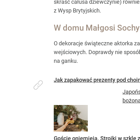
skraść całusa dziewczynie) równie
z Wysp Brytyjskich.
W domu Małgosi Sochy 
O dekoracje świąteczne aktorka z
wejściowych. Doprawdy nie sposób
na ganku.
Jak zapakować prezenty pod choin
Japońs
bożona
Goście oniemieją. Stroiki w szkle