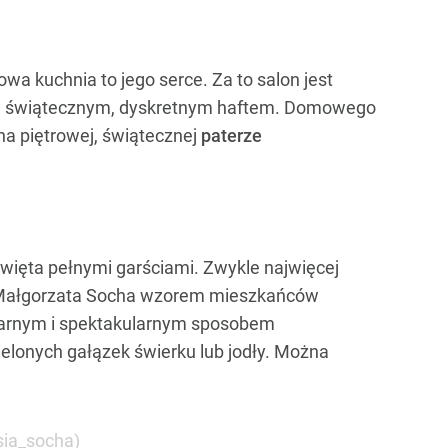
wa kuchnia to jego serce. Za to salon jest
ze świątecznym, dyskretnym haftem. Domowego
na piętrowej, świątecznej
paterze
święta pełnymi garściami. Zwykle najwięcej
i. Małgorzata Socha wzorem mieszkańców
larnym i spektakularnym sposobem
ielonych gałązek świerku lub jodły. Można
sia_socha)