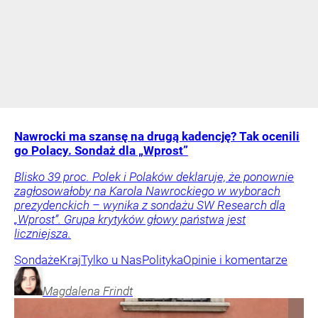
Nawrocki ma szansę na drugą kadencję? Tak ocenili
go Polacy. Sondaż dla „Wprost”
Blisko 39 proc. Polek i Polaków deklaruje, że ponownie
zagłosowałoby na Karola Nawrockiego w wyborach
prezydenckich – wynika z sondażu SW Research dla
„Wprost”. Grupa krytyków głowy państwa jest
liczniejsza.
Sondaże
Kraj
Tylko u Nas
Polityka
Opinie i komentarze
Magdalena
Frindt