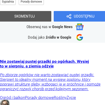
Sypialnia
Porady domowe
SKOMENTUJ
UDOSTĘPNIJ
Obserwuj nas
w
Google News
Dodaj jako
źródło w Google
Nie zostawiaj pustej grządki po ogórkach. Wysiej
to w sierpniu, a ziemia odżyje
Po zbiorze ogórków nie warto zostawiać pustej grządki.
Sierpień to idealny moment na wysiew poplonu, który
poprawi strukturę gleby, wzbogaci ją w próchnicę i pomoże
ograniczyć rozwój chorób przed kolejnym sezonem.
Ogród i balkon
Porady domowe
Rośliny
Życie