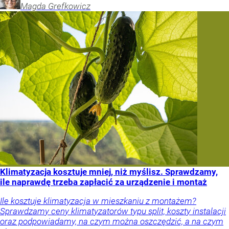
Magda
Grefkowicz
Klimatyzacja kosztuje mniej, niż myślisz. Sprawdzamy,
ile naprawdę trzeba zapłacić za urządzenie i montaż
Ile kosztuje klimatyzacja w mieszkaniu z montażem?
Sprawdzamy ceny klimatyzatorów typu split, koszty instalacji
oraz podpowiadamy, na czym można oszczędzić, a na czym