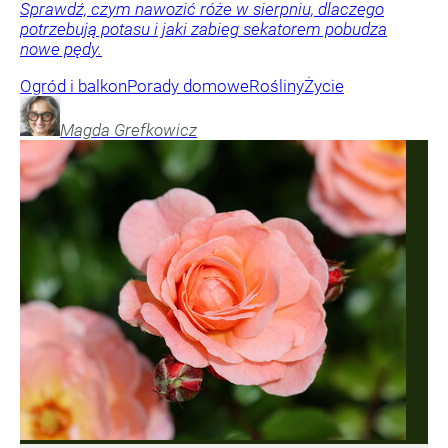
Sprawdź, czym nawozić róże w sierpniu, dlaczego
potrzebują potasu i jaki zabieg sekatorem pobudza
nowe pędy.
Ogród i balkon
Porady domowe
Rośliny
Życie
Magda
Grefkowicz