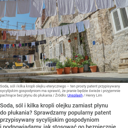
Soda, sól i kilka kropli olejku eterycznego – ten prosty patent przypisywany
sycylijskim gospodyniom ma sprawić, że pranie będzie świeże i przyjemnie
pachnące bez płynu do płukania
/ Źródło:
Unsplash
/
Henry Lim
Soda, sól i kilka kropli olejku zamiast płynu
do płukania? Sprawdzamy popularny patent
przypisywany sycylijskim gospodyniom
i podpowiadamy, jak stosować go bezpiecznie.