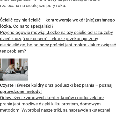
i zalecana na cieplejsze pory roku.
Ścielić czy nie ścielić – kontrowersje wokół (nie)zasłanego
łóżka. Co na to specjaliści?
Psychologowie mówią: „Łóżko należy ścielić od razu, żeby
dzień zacząć sukcesem”. Lekarze przekonują, żeby
nie ścielić go, bo po nocy pościel jest mokra. Jak rozwiązać
ten problem?
Czyste i świeże kołdry oraz poduszki bez prania – poznaj
sprawdzone metody!
Odświeżenie zimowych kołder, koców i poduszek bez
prania jest możliwe dzięki kilku prostym, domowym
metodom. Wypróbuj nasze triki, są naprawdę skuteczne!