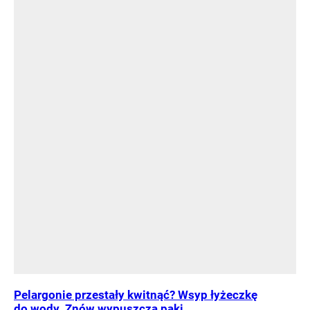
Pelargonie przestały kwitnąć? Wsyp łyżeczkę
do wody. Znów wypuszczą pąki