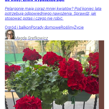
Pelargonie mają coraz mniej kwiatów? Pod koniec lata
potrzebują odpowiedniego nawożenia. Sprawdź, jak
stosować potas i czego nie robić.
Ogród i balkon
Porady domowe
Rośliny
Życie
Magda
Grefkowicz