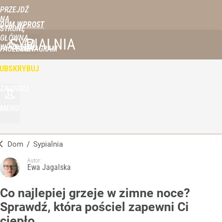
PRZEJDŹ
NA
DOM WPROST
STRONĘ
GŁÓWNĄ
SYPIALNIA
WPROST.PL
FACEBOOK
INSTAGRAM
UBSKRYBUJ
ZALOGUJ
MENU
Dom
/
Sypialnia
Autor:
Ewa Jagalska
Co najlepiej grzeje w zimne noce?
Sprawdź, która pościel zapewni Ci
ciepło