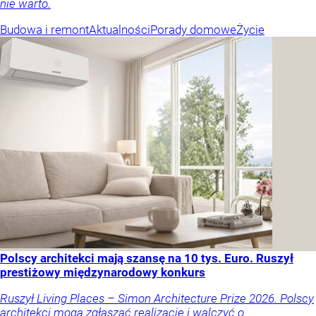
nie warto.
Budowa i remont
Aktualności
Porady domowe
Życie
Polscy architekci mają szansę na 10 tys. Euro. Ruszył
prestiżowy międzynarodowy konkurs
Ruszył Living Places – Simon Architecture Prize 2026. Polscy
architekci mogą zgłaszać realizacje i walczyć o