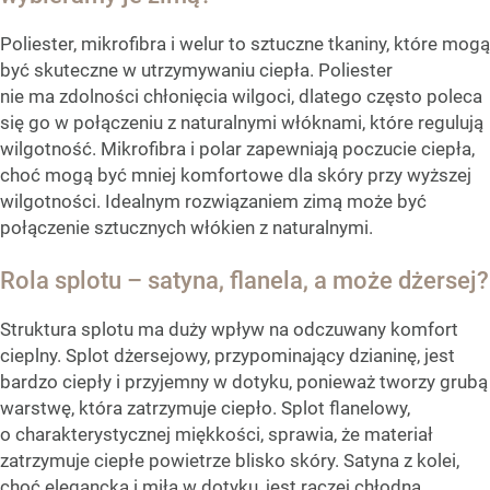
Poliester, mikrofibra i welur to sztuczne tkaniny, które mogą
być skuteczne w utrzymywaniu ciepła. Poliester
nie ma zdolności chłonięcia wilgoci, dlatego często poleca
się go w połączeniu z naturalnymi włóknami, które regulują
wilgotność. Mikrofibra i polar zapewniają poczucie ciepła,
choć mogą być mniej komfortowe dla skóry przy wyższej
wilgotności. Idealnym rozwiązaniem zimą może być
połączenie sztucznych włókien z naturalnymi.
Rola splotu – satyna, flanela, a może dżersej?
Struktura splotu ma duży wpływ na odczuwany komfort
cieplny. Splot dżersejowy, przypominający dzianinę, jest
bardzo ciepły i przyjemny w dotyku, ponieważ tworzy grubą
warstwę, która zatrzymuje ciepło. Splot flanelowy,
o charakterystycznej miękkości, sprawia, że materiał
zatrzymuje ciepłe powietrze blisko skóry. Satyna z kolei,
choć elegancka i miła w dotyku, jest raczej chłodna