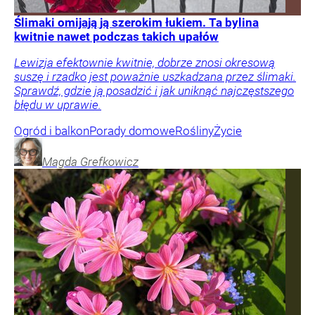
Ślimaki omijają ją szerokim łukiem. Ta bylina
kwitnie nawet podczas takich upałów
Lewizja efektownie kwitnie, dobrze znosi okresową
suszę i rzadko jest poważnie uszkadzana przez ślimaki.
Sprawdź, gdzie ją posadzić i jak uniknąć najczęstszego
błędu w uprawie.
Ogród i balkon
Porady domowe
Rośliny
Życie
Magda
Grefkowicz