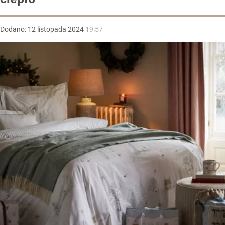
Dodano:
12
listopada
2024
19:57