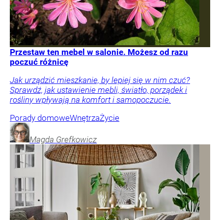
Przestaw ten mebel w salonie. Możesz od razu
poczuć różnicę
Jak urządzić mieszkanie, by lepiej się w nim czuć?
Sprawdź, jak ustawienie mebli, światło, porządek i
rośliny wpływają na komfort i samopoczucie.
Porady domowe
Wnętrza
Życie
Magda
Grefkowicz