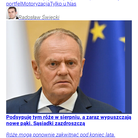
portfel
Motoryzacja
Tylko u Nas
Radosław
Święcki
Podsypuję tym róże w sierpniu, a zaraz wypuszczają
nowe pąki. Sąsiadki zazdroszczą
Róże mogą ponownie zakwitnąć pod koniec lata.