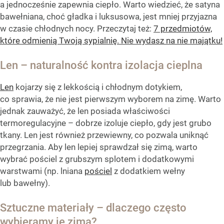
a jednocześnie zapewnia ciepło. Warto wiedzieć, że satyna
bawełniana, choć gładka i luksusowa, jest mniej przyjazna
w czasie chłodnych nocy. Przeczytaj też:
7 przedmiotów,
które odmienią Twoją sypialnię. Nie wydasz na nie majątku!
Len – naturalność kontra izolacja cieplna
Len
kojarzy się z lekkością i chłodnym dotykiem,
co sprawia, że nie jest pierwszym wyborem na zimę. Warto
jednak zauważyć, że len posiada właściwości
termoregulacyjne – dobrze izoluje ciepło, gdy jest grubo
tkany. Len jest również przewiewny, co pozwala uniknąć
przegrzania. Aby len lepiej sprawdzał się zimą, warto
wybrać pościel z grubszym splotem i dodatkowymi
warstwami (np. lniana
pościel
z dodatkiem wełny
lub bawełny).
Sztuczne materiały – dlaczego często
wybieramy je zimą?