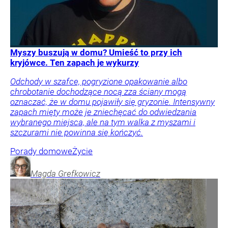
Myszy buszują w domu? Umieść to przy ich
kryjówce. Ten zapach je wykurzy
Odchody w szafce, pogryzione opakowanie albo
chrobotanie dochodzące nocą zza ściany mogą
oznaczać, że w domu pojawiły się gryzonie. Intensywny
zapach mięty może je zniechęcać do odwiedzania
wybranego miejsca, ale na tym walka z myszami i
szczurami nie powinna się kończyć.
Porady domowe
Życie
Magda
Grefkowicz