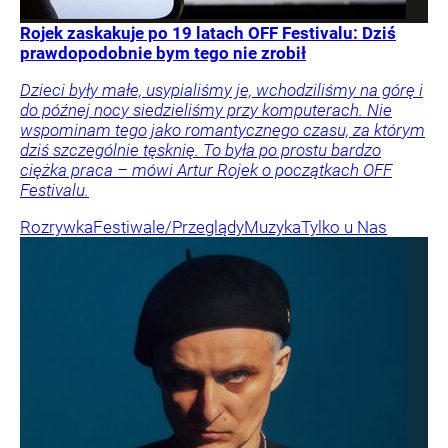
Rojek zaskakuje po 19 latach OFF Festivalu: Dziś
prawdopodobnie bym tego nie zrobił
Dzieci były małe, usypialiśmy je, wchodziliśmy na górę i
do późnej nocy siedzieliśmy przy komputerach. Nie
wspominam tego jako romantycznego czasu, za którym
dziś szczególnie tęsknię. To była po prostu bardzo
ciężka praca – mówi Artur Rojek o początkach OFF
Festivalu.
Rozrywka
Festiwale/Przeglądy
Muzyka
Tylko u Nas