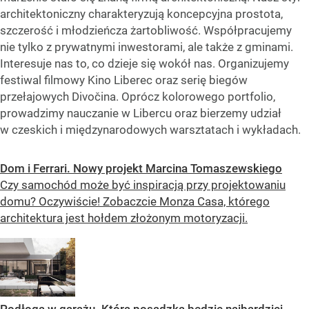
architektoniczny charakteryzują koncepcyjna prostota,
szczerość i młodzieńcza żartobliwość. Współpracujemy
nie tylko z prywatnymi inwestorami, ale także z gminami.
Interesuje nas to, co dzieje się wokół nas. Organizujemy
festiwal filmowy Kino Liberec oraz serię biegów
przełajowych Divočina. Oprócz kolorowego portfolio,
prowadzimy nauczanie w Libercu oraz bierzemy udział
w czeskich i międzynarodowych warsztatach i wykładach.
Dom i Ferrari. Nowy projekt Marcina Tomaszewskiego
Czy samochód może być inspiracją przy projektowaniu
domu? Oczywiście! Zobaczcie Monza Casa, którego
architektura jest hołdem złożonym motoryzacji.
Podłoga w garażu. Która posadzka będzie najbardziej