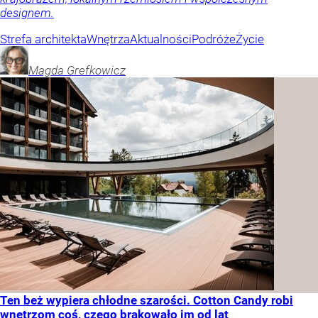
designem.
Strefa architekta
Wnętrza
Aktualności
Podróże
Życie
Magda
Grefkowicz
Ten beż wypiera chłodne szarości. Cotton Candy robi
wnętrzom coś, czego brakowało im od lat