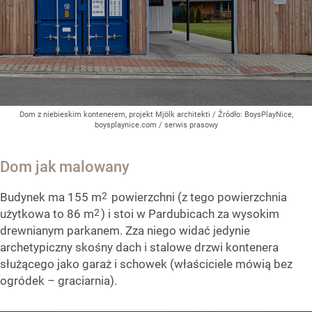
Dom z niebieskim kontenerem, projekt Mjölk architekti
/ Źródło:
BoysPlayNice,
boysplaynice.com / serwis prasowy
Dom jak malowany
2
Budynek ma 155 m
powierzchni (z tego powierzchnia
2
użytkowa to 86 m
) i stoi w Pardubicach za wysokim
drewnianym parkanem. Zza niego widać jedynie
archetypiczny skośny dach i stalowe drzwi kontenera
służącego jako garaż i schowek (właściciele mówią bez
ogródek – graciarnia).