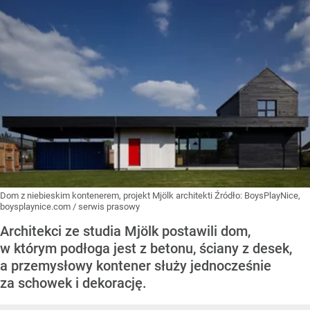
Dom z niebieskim kontenerem, projekt Mjölk architekti
Źródło:
BoysPlayNice,
boysplaynice.com / serwis prasowy
Architekci ze studia Mjölk postawili dom,
w którym podłoga jest z betonu, ściany z desek,
a przemysłowy kontener służy jednocześnie
za schowek i dekorację.