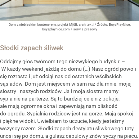
Dom z niebieskim kontenerem, projekt Mjölk architekti
/ Źródło:
BoysPlayNice,
boysplaynice.com / serwis prasowy
Słodki zapach śliwek
Oddajmy głos twórcom tego niezwykłego budynku: –
W każdy weekend jeżdżę do domu (...) Nasz ogród powoli
się rozrasta i już odciął nas od ostatnich wścibskich
sąsiadów. Dom jest miejscem w sam raz dla mnie, mojej
siostry i naszych rodziców. Ja i moja siostra mamy
sypialnie na parterze. Są to bardziej cele niż pokoje,
ale mają ogromne okna i zapewniają nam bliskość
do ogrodu. Sypialnia rodziców jest na górze. Mają spokój
i piękne widoki. Uwielbiam to uczucie, kiedy jesteśmy
wszyscy razem. Słodki zapach destylatu śliwkowego taty
unosi się po domu, a gulasz cebulowy znów syczy na piecu.