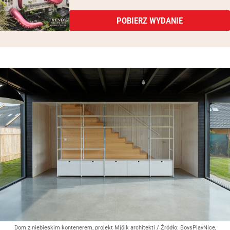
POBIERZ WYDANIE
Dom z niebieskim kontenerem, projekt Mjölk architekti
/ Źródło:
BoysPlayNice,