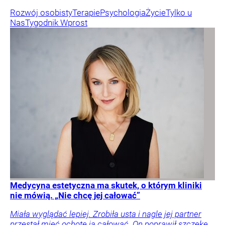
Rozwój osobisty
Terapie
Psychologia
Życie
Tylko u
Nas
Tygodnik Wprost
Medycyna estetyczna ma skutek, o którym kliniki
nie mówią. „Nie chcę jej całować”
Miała wyglądać lepiej. Zrobiła usta i nagle jej partner
przestał mieć ochotę ją całować. On poprawił szczękę,