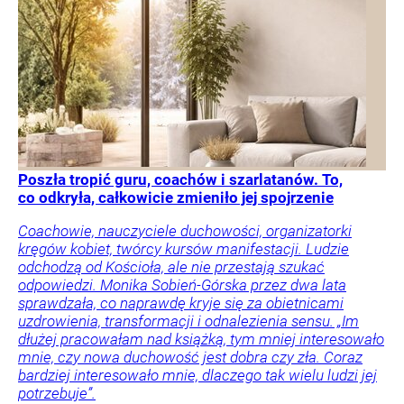
Poszła tropić guru, coachów i szarlatanów. To,
co odkryła, całkowicie zmieniło jej spojrzenie
Coachowie, nauczyciele duchowości, organizatorki
kręgów kobiet, twórcy kursów manifestacji. Ludzie
odchodzą od Kościoła, ale nie przestają szukać
odpowiedzi. Monika Sobień-Górska przez dwa lata
sprawdzała, co naprawdę kryje się za obietnicami
uzdrowienia, transformacji i odnalezienia sensu. „Im
dłużej pracowałam nad książką, tym mniej interesowało
mnie, czy nowa duchowość jest dobra czy zła. Coraz
bardziej interesowało mnie, dlaczego tak wielu ludzi jej
potrzebuje”.