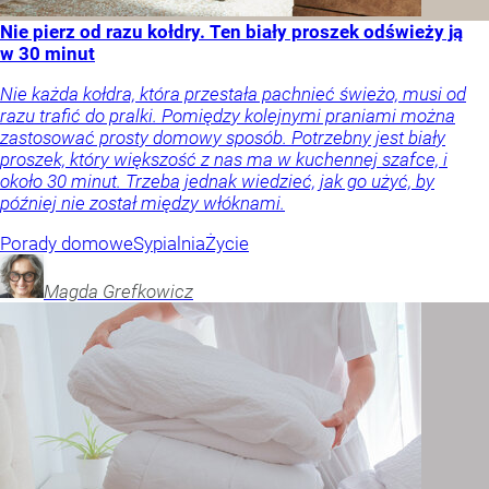
Nie pierz od razu kołdry. Ten biały proszek odświeży ją
w 30 minut
Nie każda kołdra, która przestała pachnieć świeżo, musi od
razu trafić do pralki. Pomiędzy kolejnymi praniami można
zastosować prosty domowy sposób. Potrzebny jest biały
proszek, który większość z nas ma w kuchennej szafce, i
około 30 minut. Trzeba jednak wiedzieć, jak go użyć, by
później nie został między włóknami.
Porady domowe
Sypialnia
Życie
Magda
Grefkowicz