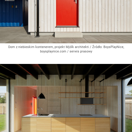
Dom z niebieskim kontenerem, projekt Mjölk architekti
/ Źródło:
BoysPlayNice,
boysplaynice.com / serwis prasowy