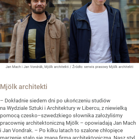
Jan Mach i Jan Vondrák, Mjölk architekti
/ Źródło:
serwis prasowy Mjölk architekti
Mjölk architekti
– Dokładnie siedem dni po ukończeniu studiów
na Wydziale Sztuki i Architektury w Libercu, z niewielką
pomocą czesko–szwedzkiego słownika założyliśmy
pracownię architektoniczną Mjölk – opowiadają Jan Mach
i Jan Vondrak. – Po kilku latach to szalone chłopięce
marzenie stało się znaną firmą architektoniczną. Nasz styl