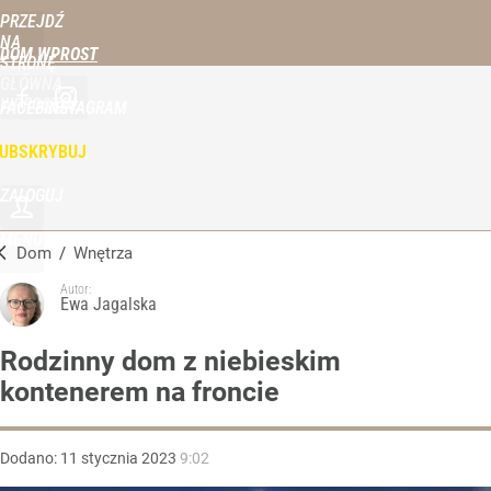
PRZEJDŹ
NA
DOM WPROST
STRONĘ
GŁÓWNĄ
WPROST.PL
FACEBOOK
INSTAGRAM
UBSKRYBUJ
ZALOGUJ
MENU
Dom
/
Wnętrza
Autor:
Ewa Jagalska
Rodzinny dom z niebieskim
kontenerem na froncie
Dodano:
11
stycznia
2023
9:02