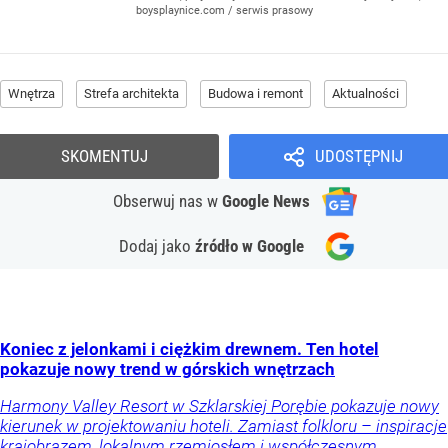
boysplaynice.com / serwis prasowy
Wnętrza
Strefa architekta
Budowa i remont
Aktualności
SKOMENTUJ
UDOSTĘPNIJ
Obserwuj nas
w
Google News
Dodaj jako
źródło w Google
Koniec z jelonkami i ciężkim drewnem. Ten hotel
pokazuje nowy trend w górskich wnętrzach
Harmony Valley Resort w Szklarskiej Porębie pokazuje nowy
kierunek w projektowaniu hoteli. Zamiast folkloru – inspiracje
krajobrazem, lokalnym rzemiosłem i współczesnym