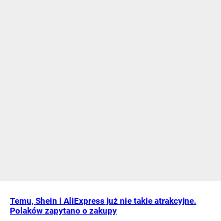
Temu, Shein i AliExpress już nie takie atrakcyjne.
Polaków zapytano o zakupy