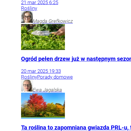
21
mar
2025
6:25
Rośliny
Magda
Grefkowicz
Ogród pełen drzew już w następnym sezon
20
mar
2025
19:33
Rośliny
Porady domowe
Ewa
Jagalska
Ta roślina to zapomniana gwiazda PRL-u,