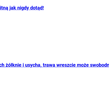
tną jak nigdy dotąd!
ch żółknie i usycha, trawa wreszcie może swobodn