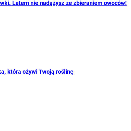
kawki. Latem nie nadążysz ze zbieraniem owoców!
, która ożywi Twoją roślinę