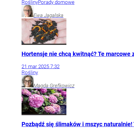
Rośliny
Porady domowe
Ewa
Jagalska
Hortensje nie chcą kwitnąć? Te marcowe z
21
mar
2025
7:32
Rośliny
Magda
Grefkowicz
Pozbądź się ślimaków i mszyc naturalnie!