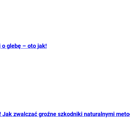
o glebę – oto jak!
ny! Jak zwalczać groźne szkodniki naturalnymi met