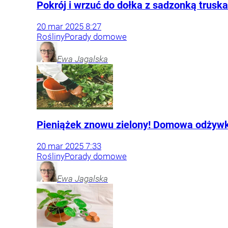
Pokrój i wrzuć do dołka z sadzonką trus
20
mar
2025
8:27
Rośliny
Porady domowe
Ewa
Jagalska
Pieniążek znowu zielony! Domowa odżywka
20
mar
2025
7:33
Rośliny
Porady domowe
Ewa
Jagalska