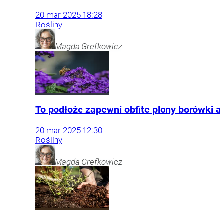
20
mar
2025
18:28
Rośliny
Magda
Grefkowicz
To podłoże zapewni obfite plony borówki 
20
mar
2025
12:30
Rośliny
Magda
Grefkowicz