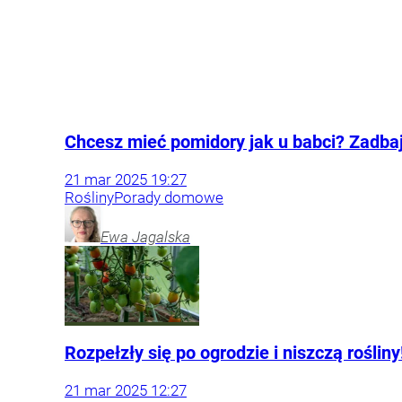
Chcesz mieć pomidory jak u babci? Zadbaj 
21
mar
2025
19:27
Rośliny
Porady domowe
Ewa
Jagalska
Rozpełzły się po ogrodzie i niszczą rośli
21
mar
2025
12:27