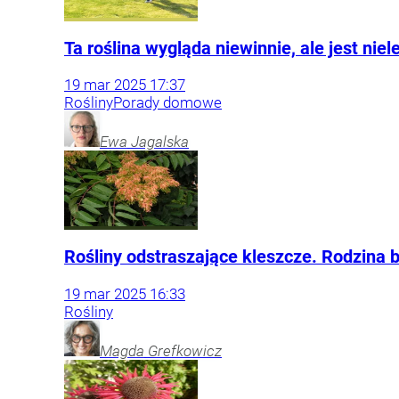
Ta roślina wygląda niewinnie, ale jest nie
19
mar
2025
17:37
Rośliny
Porady domowe
Ewa
Jagalska
Rośliny odstraszające kleszcze. Rodzina 
19
mar
2025
16:33
Rośliny
Magda
Grefkowicz