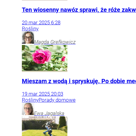
Ten wiosenny nawóz sprawi, że róże zakwi
20
mar
2025
6:28
Rośliny
Magda
Grefkowicz
Mieszam z wodą i spryskuję. Po dobie me
19
mar
2025
20:03
Rośliny
Porady domowe
Ewa
Jagalska