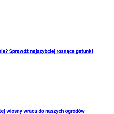
ie? Sprawdź najszybciej rosnące gatunki
 tej wiosny wraca do naszych ogrodów