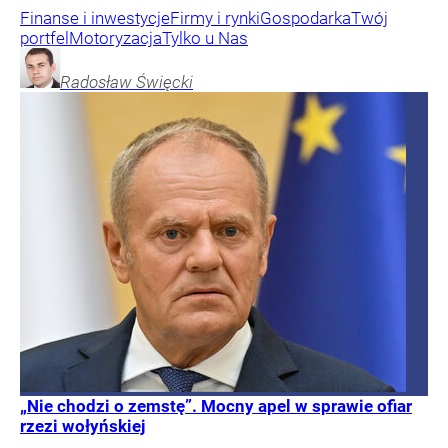
Finanse i inwestycje
Firmy i rynki
Gospodarka
Twój
portfel
Motoryzacja
Tylko u Nas
Radosław
Święcki
„Nie chodzi o zemstę”. Mocny apel w sprawie ofiar
rzezi wołyńskiej