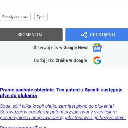
Porady domowe
Życie
SKOMENTUJ
UDOSTĘPNIJ
Obserwuj nas
w
Google News
Dodaj jako
źródło w Google
Pranie pachnie obłędnie. Ten patent z Sycylii zastępuje
płyn do płukania
Soda, sól i kilka kropli olejku zamiast płynu do płukania?
Sprawdzamy popularny patent przypisywany sycylijskim
gospodyniom i podpowiadamy, jak stosować go bezpiecznie.