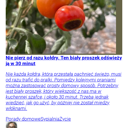
Nie pierz od razu kołdry. Ten biały proszek odświeży
ją w 30 minut
Nie każda kołdra, która przestała pachnieć świeżo, musi
od razu trafić do pralki. Pomiędzy kolejnymi praniami
można zastosować prosty domowy sposób. Potrzebny
jest biały proszek, który większość z nas ma w
kuchennej szafce, i około 30 minut. Trzeba jednak
wiedzieć, jak go użyć, by później nie został między
włóknami.
Porady domowe
Sypialnia
Życie