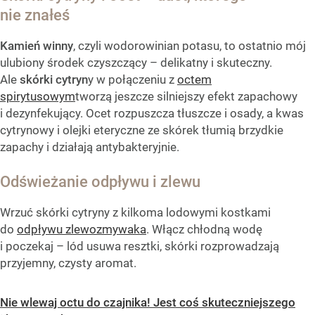
nie znałeś
Kamień winny
, czyli wodorowinian potasu, to ostatnio mój
ulubiony środek czyszczący – delikatny i skuteczny.
Ale
skórki cytryn
y w połączeniu z
octem
spirytusowym
tworzą jeszcze silniejszy efekt zapachowy
i dezynfekujący. Ocet rozpuszcza tłuszcze i osady, a kwas
cytrynowy i olejki eteryczne ze skórek tłumią brzydkie
zapachy i działają antybakteryjnie.
Odświeżanie odpływu i zlewu
Wrzuć skórki cytryny z kilkoma lodowymi kostkami
do
odpływu zlewozmywaka
. Włącz chłodną wodę
i poczekaj – lód usuwa resztki, skórki rozprowadzają
przyjemny, czysty aromat.
Nie wlewaj octu do czajnika! Jest coś skuteczniejszego