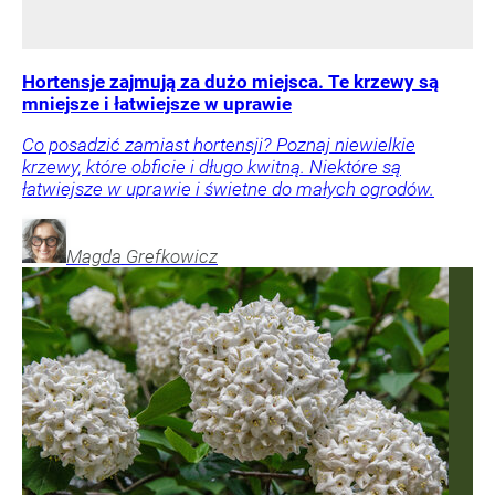
Hortensje zajmują za dużo miejsca. Te krzewy są
mniejsze i łatwiejsze w uprawie
Co posadzić zamiast hortensji? Poznaj niewielkie
krzewy, które obficie i długo kwitną. Niektóre są
łatwiejsze w uprawie i świetne do małych ogrodów.
Magda
Grefkowicz