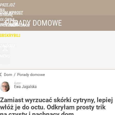
PRZEJDŹ
NA
DOM WPROST
STRONĘ
GŁÓWNĄ
PORADY DOMOWE
WPROST.PL
FACEBOOK
INSTAGRAM
UBSKRYBUJ
ZALOGUJ
MENU
Dom
/
Porady domowe
Autor:
Ewa Jagalska
Zamiast wyrzucać skórki cytryny, lepiej
włóż je do octu. Odkryłam prosty trik
na czysty i pachnący dom