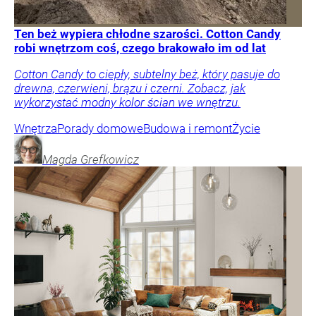
Ten beż wypiera chłodne szarości. Cotton Candy
robi wnętrzom coś, czego brakowało im od lat
Cotton Candy to ciepły, subtelny beż, który pasuje do
drewna, czerwieni, brązu i czerni. Zobacz, jak
wykorzystać modny kolor ścian we wnętrzu.
Wnętrza
Porady domowe
Budowa i remont
Życie
Magda
Grefkowicz