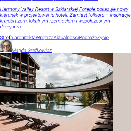
Harmony Valley Resort w Szklarskiej Porębie pokazuje nowy
kierunek w projektowaniu hoteli. Zamiast folkloru – inspiracje
krajobrazem, lokalnym rzemiosłem i współczesnym
designem.
Strefa architekta
Wnętrza
Aktualności
Podróże
Życie
Magda
Grefkowicz