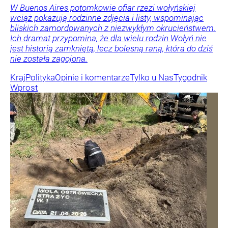
W Buenos Aires potomkowie ofiar rzezi wołyńskiej
wciąż pokazują rodzinne zdjęcia i listy, wspominając
bliskich zamordowanych z niezwykłym okrucieństwem.
Ich dramat przypomina, że dla wielu rodzin Wołyń nie
jest historią zamkniętą, lecz bolesną raną, która do dziś
nie została zagojona.
Kraj
Polityka
Opinie i komentarze
Tylko u Nas
Tygodnik
Wprost