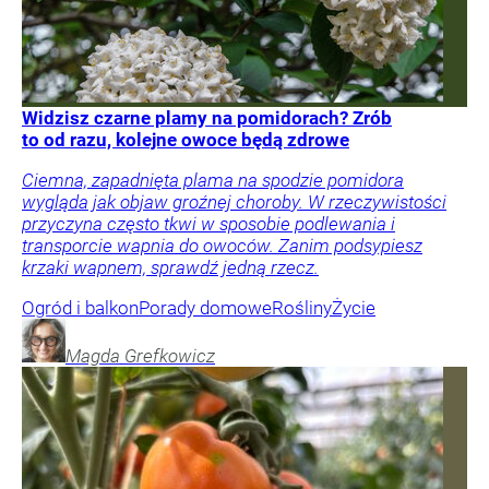
Widzisz czarne plamy na pomidorach? Zrób
to od razu, kolejne owoce będą zdrowe
Ciemna, zapadnięta plama na spodzie pomidora
wygląda jak objaw groźnej choroby. W rzeczywistości
przyczyna często tkwi w sposobie podlewania i
transporcie wapnia do owoców. Zanim podsypiesz
krzaki wapnem, sprawdź jedną rzecz.
Ogród i balkon
Porady domowe
Rośliny
Życie
Magda
Grefkowicz