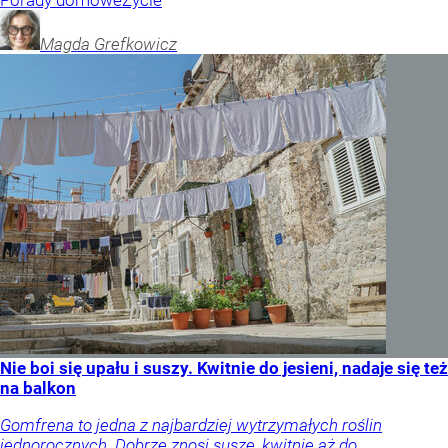
Porady domowe
Życie
Magda
Grefkowicz
Nie boi się upału i suszy. Kwitnie do jesieni, nadaje się też
na balkon
Gomfrena to jedna z najbardziej wytrzymałych roślin
jednorocznych. Dobrze znosi suszę, kwitnie aż do