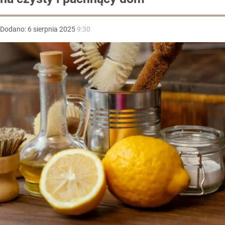
Dodano:
6
sierpnia
2025
9:30