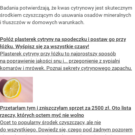
Badania potwierdzają, że kwas cytrynowy jest skutecznym
środkiem czyszczącym do usuwania osadów mineralnych
i tłuszczów w domowych warunkach.
Połóż plasterek cytryny na spodeczku i postaw go przy
łóżku. Wyśpisz się za wszystkie czasy!
Plasterek cytryny przy łóżku to najprostszy sposób
na poprawienie jakości snu i... przegonienie z sypialni
komarów i mrówek. Poznaj sekrety cytrynowego zapachu.
Przetarłam tym i zniszczyłam sprzęt za 2500 zł. Oto lista
rzeczy, których octem myć nie wolno
Ocet to popularny środek czyszczący, ale nie
do wszystkiego. Dowiedz się, czego pod żadnym pozorem