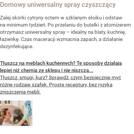
Domowy uniwersalny spray czyszczący
Zalej skórki cytryny octem w szklanym słoiku i odstaw
na minimum tydzień. Po przelaniu do butelki z atomizerem
otrzymasz uniwersalny spray – idealny na blaty, kuchnię,
łazienkę. Czas maceracji wzmacnia zapach, a działanie
dezynfekujące.
Tłuszcz na meblach kuchennych? Te sposoby działają
lepiej niż chemia ze sklepu i nie niszczą...
Tłuszcz, smugi, kurz? Sprawdź, czym bezpiecznie myć
różne rodzaje szafek. Proste receptury, bez ryzyka
zniszczenia mebli.