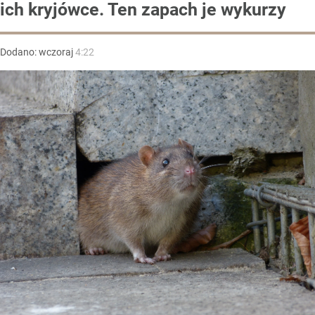
ich kryjówce. Ten zapach je wykurzy
Dodano:
wczoraj
4:22