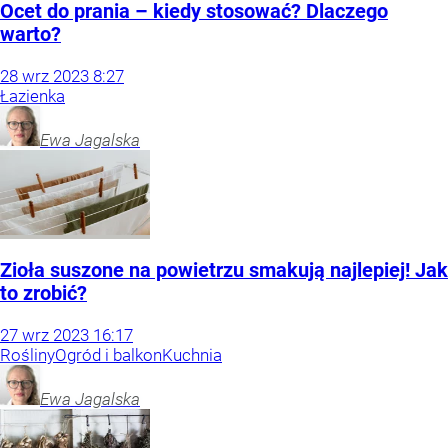
Ocet do prania – kiedy stosować? Dlaczego
warto?
28
wrz
2023
8:27
Łazienka
Ewa
Jagalska
Zioła suszone na powietrzu smakują najlepiej! Jak
to zrobić?
27
wrz
2023
16:17
Rośliny
Ogród i balkon
Kuchnia
Ewa
Jagalska