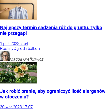
Najlepszy termin sadzenia róż do gruntu. Tylko
nie przegap!
1
paź
2023
7:54
Rośliny
Ogród i balkon
Magda
Grefkowicz
Jak robić pranie, aby ograniczyć ilość alergenów
w otoczeniu?
30
wrz
2023
17:07