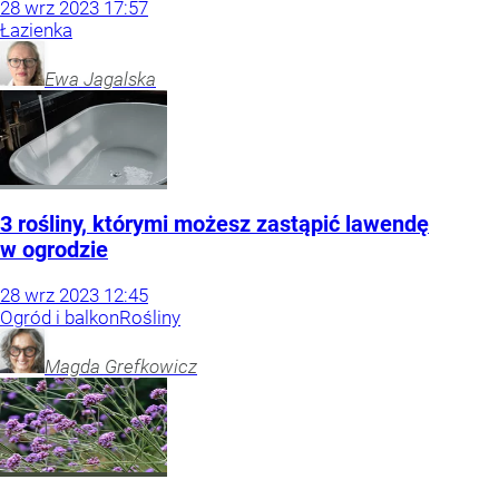
28
wrz
2023
17:57
Łazienka
Ewa
Jagalska
3 rośliny, którymi możesz zastąpić lawendę
w ogrodzie
28
wrz
2023
12:45
Ogród i balkon
Rośliny
Magda
Grefkowicz