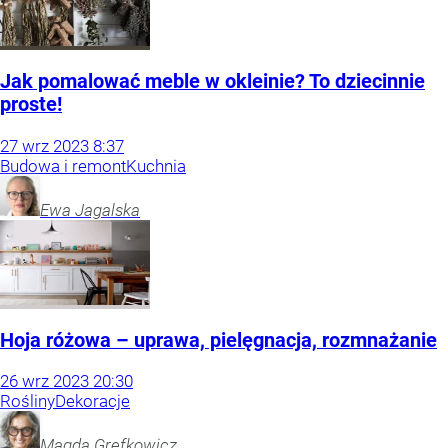
Jak pomalować meble w okleinie? To dziecinnie
proste!
27
wrz
2023
8:37
Budowa i remont
Kuchnia
Ewa
Jagalska
Hoja różowa – uprawa, pielęgnacja, rozmnażanie
26
wrz
2023
20:30
Rośliny
Dekoracje
Magda
Grefkowicz