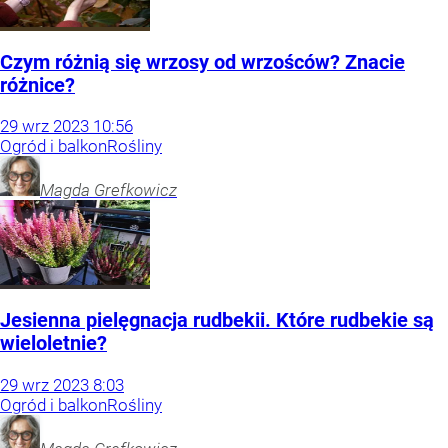
Czym różnią się wrzosy od wrzośców? Znacie
różnice?
29
wrz
2023
10:56
Ogród i balkon
Rośliny
Magda
Grefkowicz
Jesienna pielęgnacja rudbekii. Które rudbekie są
wieloletnie?
29
wrz
2023
8:03
Ogród i balkon
Rośliny