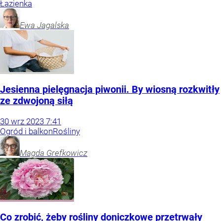
Łazienka
Ewa
Jagalska
Jesienna pielęgnacja piwonii. By wiosną rozkwitły
ze zdwojoną siłą
30
wrz
2023
7:41
Ogród i balkon
Rośliny
Magda
Grefkowicz
Co zrobić, żeby rośliny doniczkowe przetrwały