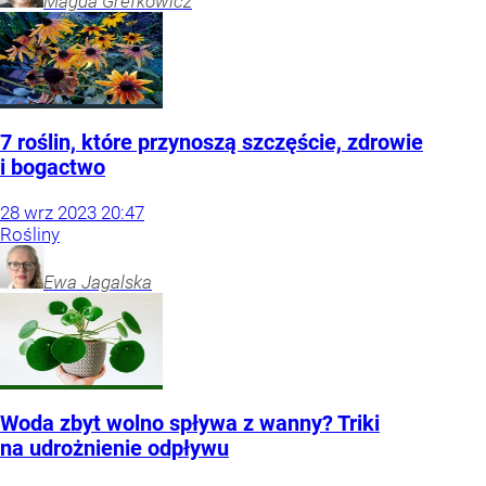
Magda
Grefkowicz
7 roślin, które przynoszą szczęście, zdrowie
i bogactwo
28
wrz
2023
20:47
Rośliny
Ewa
Jagalska
Woda zbyt wolno spływa z wanny? Triki
na udrożnienie odpływu