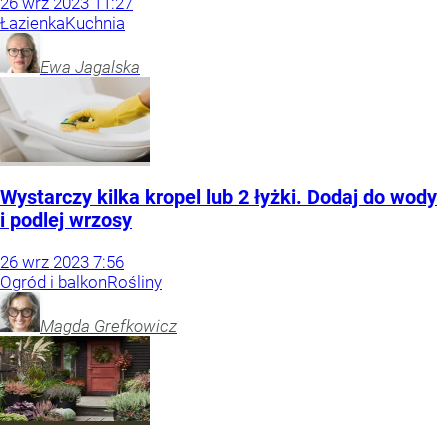
26
wrz
2023
11:27
Łazienka
Kuchnia
Ewa
Jagalska
Wystarczy kilka kropel lub 2 łyżki. Dodaj do wody
i podlej wrzosy
26
wrz
2023
7:56
Ogród i balkon
Rośliny
Magda
Grefkowicz