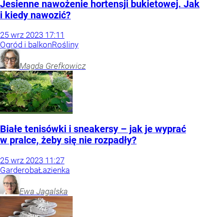
Jesienne nawożenie hortensji bukietowej. Jak
i kiedy nawozić?
25
wrz
2023
17:11
Ogród i balkon
Rośliny
Magda
Grefkowicz
Białe tenisówki i sneakersy – jak je wyprać
w pralce, żeby się nie rozpadły?
25
wrz
2023
11:27
Garderoba
Łazienka
Ewa
Jagalska