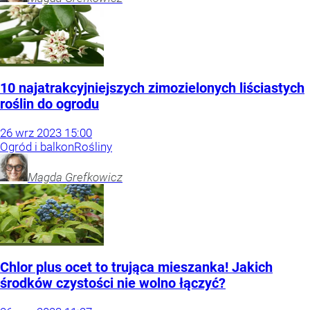
10 najatrakcyjniejszych zimozielonych liściastych
roślin do ogrodu
26
wrz
2023
15:00
Ogród i balkon
Rośliny
Magda
Grefkowicz
Chlor plus ocet to trująca mieszanka! Jakich
środków czystości nie wolno łączyć?