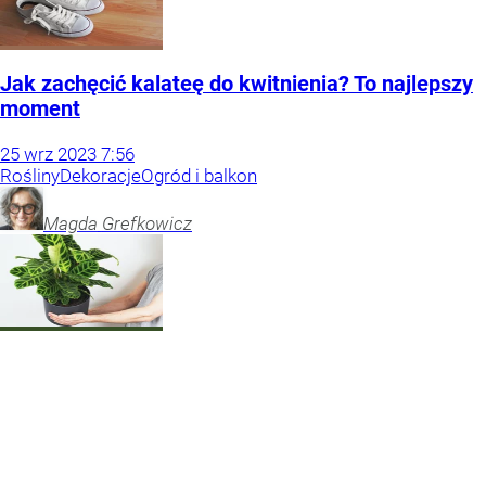
Jak zachęcić kalateę do kwitnienia? To najlepszy
moment
25
wrz
2023
7:56
Rośliny
Dekoracje
Ogród i balkon
Magda
Grefkowicz