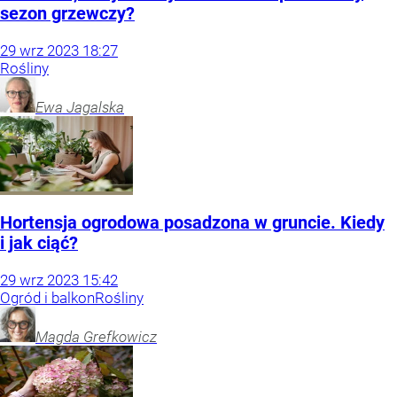
sezon grzewczy?
29
wrz
2023
18:27
Rośliny
Ewa
Jagalska
Hortensja ogrodowa posadzona w gruncie. Kiedy
i jak ciąć?
29
wrz
2023
15:42
Ogród i balkon
Rośliny
Magda
Grefkowicz