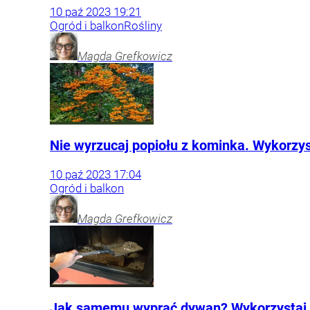
10
paź
2023
19:21
Ogród i balkon
Rośliny
Magda
Grefkowicz
Nie wyrzucaj popiołu z kominka. Wykorzys
10
paź
2023
17:04
Ogród i balkon
Magda
Grefkowicz
Jak samemu wyprać dywan? Wykorzystaj o