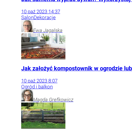
10
paź
2023
14:37
Salon
Dekoracje
Ewa
Jagalska
Jak założyć kompostownik w ogrodzie lub
10
paź
2023
8:07
Ogród i balkon
Magda
Grefkowicz