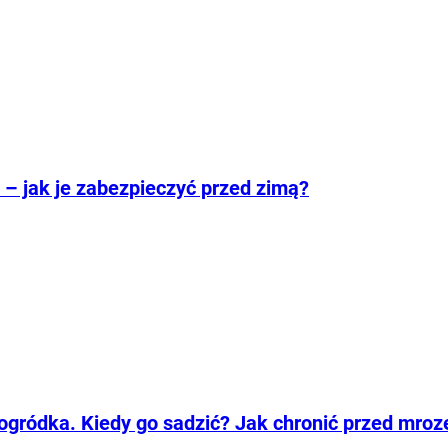
– jak je zabezpieczyć przed zimą?
 ogródka. Kiedy go sadzić? Jak chronić przed mro