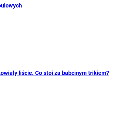
bulowych
wiały liście. Co stoi za babcinym trikiem?