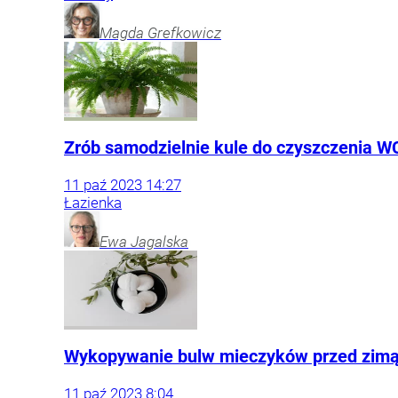
Magda
Grefkowicz
Zrób samodzielnie kule do czyszczenia WC.
11
paź
2023
14:27
Łazienka
Ewa
Jagalska
Wykopywanie bulw mieczyków przed zimą.
11
paź
2023
8:04