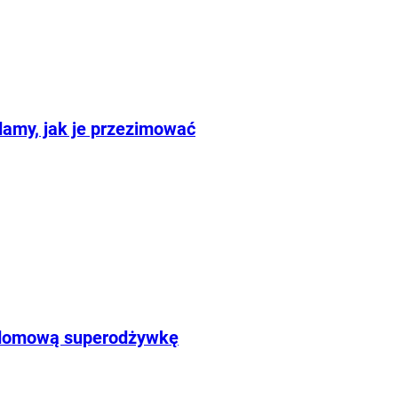
amy, jak je przezimować
y domową superodżywkę