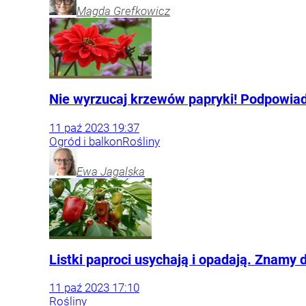
Magda
Grefkowicz
Nie wyrzucaj krzewów papryki! Podpowiad
11
paź
2023
19:37
Ogród i balkon
Rośliny
Ewa
Jagalska
Listki paproci usychają i opadają. Znam
11
paź
2023
17:10
Rośliny