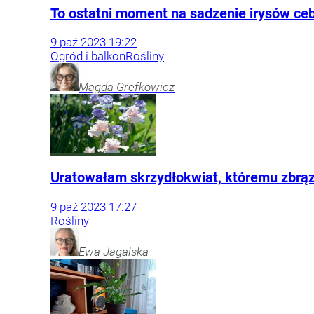
To ostatni moment na sadzenie irysów ce
9
paź
2023
19:22
Ogród i balkon
Rośliny
Magda
Grefkowicz
Uratowałam skrzydłokwiat, któremu zbrązo
9
paź
2023
17:27
Rośliny
Ewa
Jagalska