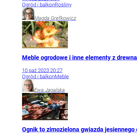
Ogród i balkon
Rośliny
Magda
Grefkowicz
Meble ogrodowe i inne elementy z drewna 
10
paź
2023
20:27
Ogród i balkon
Meble
Ewa
Jagalska
Ognik to zimozielona gwiazda jesiennego