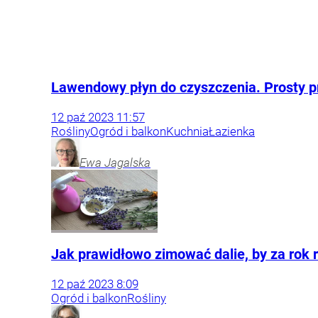
Lawendowy płyn do czyszczenia. Prosty p
12
paź
2023
11:57
Rośliny
Ogród i balkon
Kuchnia
Łazienka
Ewa
Jagalska
Jak prawidłowo zimować dalie, by za rok r
12
paź
2023
8:09
Ogród i balkon
Rośliny