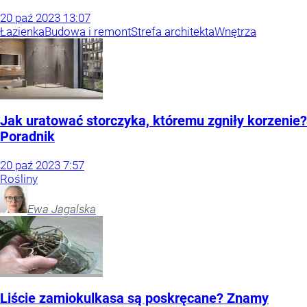
20
paź
2023
13:07
Łazienka
Budowa i remont
Strefa architekta
Wnętrza
Jak uratować storczyka, któremu zgniły korzenie?
Poradnik
20
paź
2023
7:57
Rośliny
Ewa
Jagalska
Liście zamiokulkasa są poskręcane? Znamy