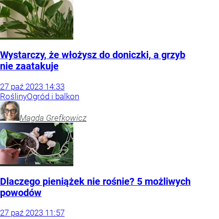
Wystarczy, że włożysz do doniczki, a grzyb
nie zaatakuje
27
paź
2023
14:33
Rośliny
Ogród i balkon
Magda
Grefkowicz
Dlaczego pieniążek nie rośnie? 5 możliwych
powodów
27
paź
2023
11:57