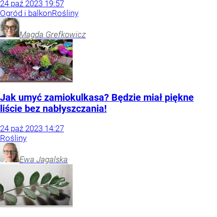
24
paź
2023
19:57
Ogród i balkon
Rośliny
Magda
Grefkowicz
Jak umyć zamiokulkasa? Będzie miał piękne
liście bez nabłyszczania!
24
paź
2023
14:27
Rośliny
Ewa
Jagalska