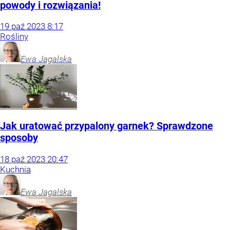
powody i rozwiązania!
19
paź
2023
8:17
Rośliny
Ewa
Jagalska
Jak uratować przypalony garnek? Sprawdzone
sposoby
18
paź
2023
20:47
Kuchnia
Ewa
Jagalska