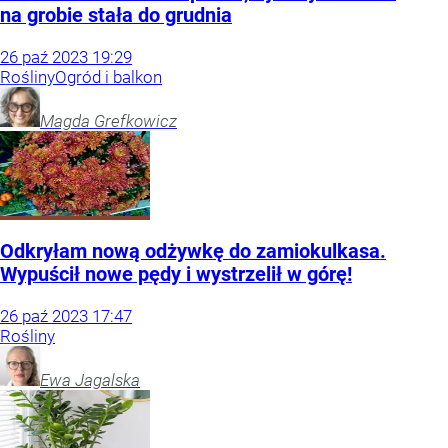
na grobie stała do grudnia
26
paź
2023
19:29
Rośliny
Ogród i balkon
Magda
Grefkowicz
Odkryłam nową odżywkę do zamiokulkasa.
Wypuścił nowe pędy i wystrzelił w górę!
26
paź
2023
17:47
Rośliny
Ewa
Jagalska