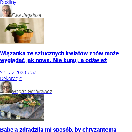
Rośliny
Ewa
Jagalska
Wiązanka ze sztucznych kwiatów znów może
wyglądać jak nowa. Nie kupuj, a odśwież
27
paź
2023
7:57
Dekoracje
Magda
Grefkowicz
Babcia zdradziła mi sposób, by chryzantema