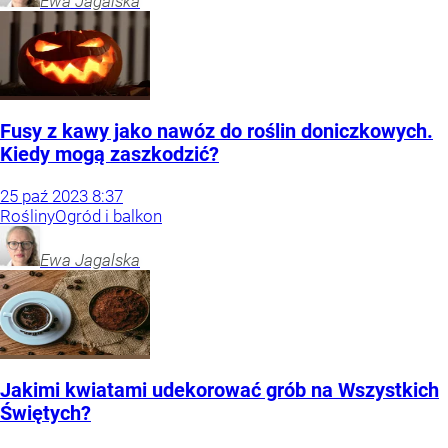
Ewa
Jagalska
Fusy z kawy jako nawóz do roślin doniczkowych.
Kiedy mogą zaszkodzić?
25
paź
2023
8:37
Rośliny
Ogród i balkon
Ewa
Jagalska
Jakimi kwiatami udekorować grób na Wszystkich
Świętych?