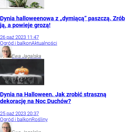
Dynia halloweenowa z „dymiącą” paszczą. Zrób
ją, a powieje grozą!
26
paź
2023
11:47
Ogród i balkon
Aktualności
Ewa
Jagalska
Dynia na Halloween. Jak zrobić straszną
dekorację na Noc Duchów?
25
paź
2023
20:37
Ogród i balkon
Rośliny