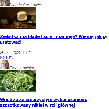
Magda
Grefkowicz
Zielistka ma blade liście i marnieje? Wiemy, jak ją
uratować!
20
paź
2023
14:27
Rośliny
Ewa
Jagalska
Wnętrze ze srebrzystym wykończeniem:
szczotkowany nikiel w roli głównej