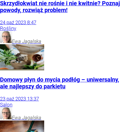
Skrzydłokwiat nie rośnie i nie kwitnie? Poznaj
powody, rozwiąż problem!
24
paź
2023
8:47
Rośliny
Ewa
Jagalska
Domowy płyn do mycia podłóg – uniwersalny,
ale najlepszy do parkietu
23
paź
2023
13:37
Salon
Ewa
Jagalska