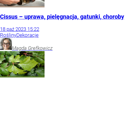
Cissus – uprawa, pielęgnacja, gatunki, choroby
18
paź
2023
15:22
Rośliny
Dekoracje
Magda
Grefkowicz