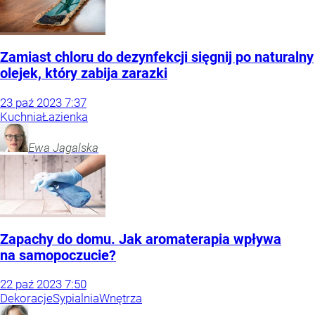
Zamiast chloru do dezynfekcji sięgnij po naturalny
olejek, który zabija zarazki
23
paź
2023
7:37
Kuchnia
Łazienka
Ewa
Jagalska
Zapachy do domu. Jak aromaterapia wpływa
na samopoczucie?
22
paź
2023
7:50
Dekoracje
Sypialnia
Wnętrza