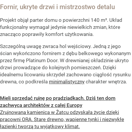
Fornir, ukryte drzwi i mistrzostwo detalu
Projekt objął parter domu o powierzchni 140 m². Układ
funkcjonalny wymagał jedynie niewielkich zmian, które
znacząco poprawiły komfort użytkowania.
Szczególną uwagę zwraca hol wejściowy. Jedną z jego
ścian wykończono fornirem z dębu belkowego wykonanym
przez firmę Platinum Door. W drewnianej okładzinie ukryto
drzwi prowadzące do kolejnych pomieszczeń. Dzięki
idealnemu licowaniu skrzydeł zachowano ciągłość rysunku
drewna, co podkreśla
minimalistyczny
charakter wnętrza.
Mieli sprzedać ruinę po pradziadkach. Dziś ten dom
zachwyca architektów z całej Europy
Zrujnowana kamienica w Žatcu odzyskała życie dzięki
pracowni ORA. Stare drewno, wapienne tynki i niezwykłe
łazienki tworzą tu wyjątkowy klimat.