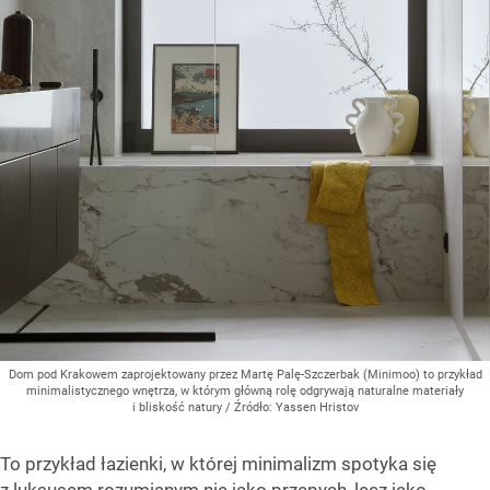
Dom pod Krakowem zaprojektowany przez Martę Palę-Szczerbak (Minimoo) to przykład
minimalistycznego wnętrza, w którym główną rolę odgrywają naturalne materiały
i bliskość natury
/ Źródło:
Yassen Hristov
To przykład łazienki, w której minimalizm spotyka się