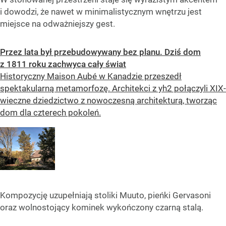
i dowodzi, że nawet w minimalistycznym wnętrzu jest
miejsce na odważniejszy gest.
Przez lata był przebudowywany bez planu. Dziś dom
z 1811 roku zachwyca cały świat
Historyczny Maison Aubé w Kanadzie przeszedł
spektakularną metamorfozę. Architekci z yh2 połączyli XIX-
wieczne dziedzictwo z nowoczesną architekturą, tworząc
dom dla czterech pokoleń.
Kompozycję uzupełniają stoliki Muuto, pieńki Gervasoni
oraz wolnostojący kominek wykończony czarną stalą.