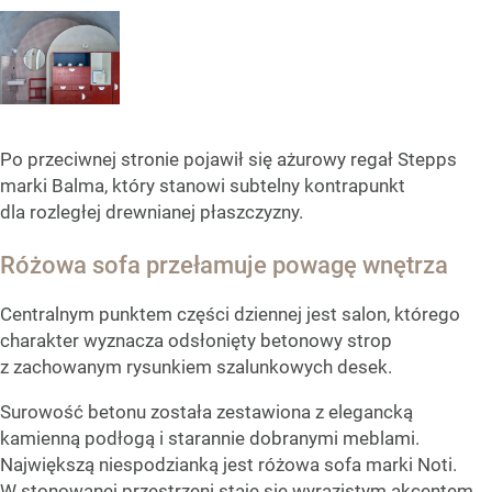
Po przeciwnej stronie pojawił się ażurowy regał Stepps
marki Balma, który stanowi subtelny kontrapunkt
dla rozległej drewnianej płaszczyzny.
Różowa sofa przełamuje powagę wnętrza
Centralnym punktem części dziennej jest salon, którego
charakter wyznacza odsłonięty betonowy strop
z zachowanym rysunkiem szalunkowych desek.
Surowość betonu została zestawiona z elegancką
kamienną podłogą i starannie dobranymi meblami.
Największą niespodzianką jest różowa sofa marki Noti.
W stonowanej przestrzeni staje się wyrazistym akcentem