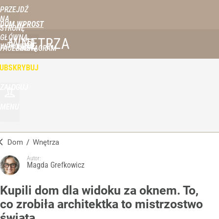
PRZEJDŹ
NA
DOM WPROST
STRONĘ
GŁÓWNĄ
WNĘTRZA
WPROST.PL
FACEBOOK
INSTAGRAM
UBSKRYBUJ
ZALOGUJ
MENU
Dom
/
Wnętrza
Autor:
Magda Grefkowicz
Kupili dom dla widoku za oknem. To,
co zrobiła architektka to mistrzostwo
świata