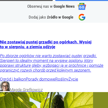
Obserwuj nas
w
Google News
Dodaj jako
źródło w Google
Nie zostawiaj pustej grządki po ogórkach. Wysiej
to w sierpniu, a ziemia odżyje
Po zbiorze ogórków nie warto zostawiać pustej grządki.
Sierpień to idealny moment na wysiew poplonu, który
poprawi strukturę gleby, wzbogaci ją w próchnicę i pomoże
ograniczyć rozwój chorób przed kolejnym sezonem.
Ogród i balkon
Porady domowe
Rośliny
Życie
Magda
Grefkowicz