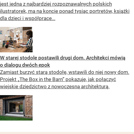
jest jedną z najbardziej rozpoznawalnych polskich
ilustratorek, ma na koncie ponad tysiąc portretów, książki
dla dzieci i współprace...
W starej stodole postawili drugi dom. Architekci mówią
o dialogu dwóch epok
Zamiast burzyć starą stodołę, wstawili do niej nowy dom.
Projekt „The Box in the Barn” pokazuje, jak połączyć
wiejskie dziedzictwo z nowoczesną architekturą.