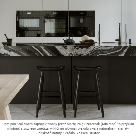
Dom pod Krakowem zaprojektowany przez Martę Palę-Szczerbak (Minimoo) to przykład
minimalistycznego wnętrza, w którym główną rolę odgrywają naturalne materiały
i bliskość natury
/ Źródło:
Yassen Hristov