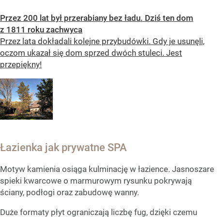
Przez 200 lat był przerabiany bez ładu. Dziś ten dom
z 1811 roku zachwyca
Przez lata dokładali kolejne przybudówki. Gdy je usunęli,
oczom ukazał się dom sprzed dwóch stuleci. Jest
przepiękny!
Łazienka jak prywatne SPA
Motyw kamienia osiąga kulminację w łazience. Jasnoszare
spieki kwarcowe o marmurowym rysunku pokrywają
ściany, podłogi oraz zabudowę wanny.
Duże formaty płyt ograniczają liczbę fug, dzięki czemu