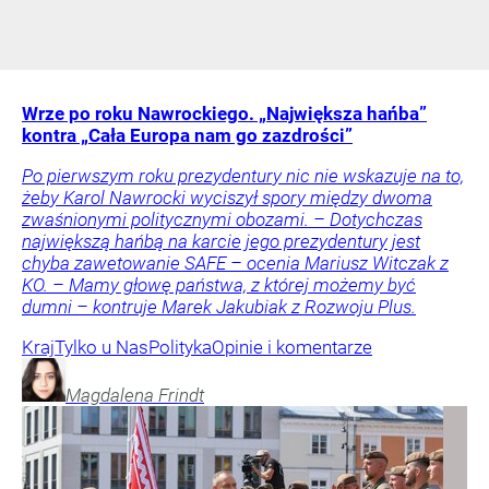
Wrze po roku Nawrockiego. „Największa hańba”
kontra „Cała Europa nam go zazdrości”
Po pierwszym roku prezydentury nic nie wskazuje na to,
żeby Karol Nawrocki wyciszył spory między dwoma
zwaśnionymi politycznymi obozami. – Dotychczas
największą hańbą na karcie jego prezydentury jest
chyba zawetowanie SAFE – ocenia Mariusz Witczak z
KO. – Mamy głowę państwa, z której możemy być
dumni – kontruje Marek Jakubiak z Rozwoju Plus.
Kraj
Tylko u Nas
Polityka
Opinie i komentarze
Magdalena
Frindt