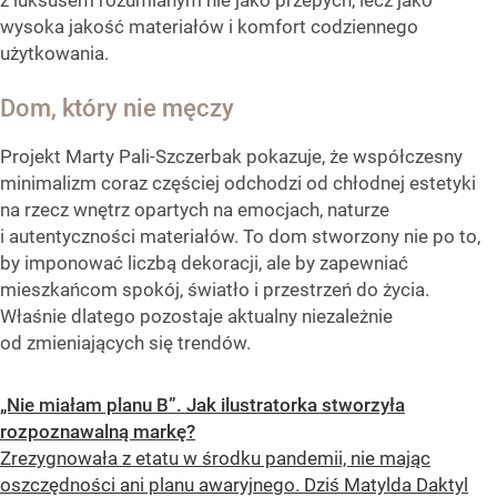
z luksusem rozumianym nie jako przepych, lecz jako
wysoka jakość materiałów i komfort codziennego
użytkowania.
Dom, który nie męczy
Projekt Marty Pali-Szczerbak pokazuje, że współczesny
minimalizm coraz częściej odchodzi od chłodnej estetyki
na rzecz wnętrz opartych na emocjach, naturze
i autentyczności materiałów. To dom stworzony nie po to,
by imponować liczbą dekoracji, ale by zapewniać
mieszkańcom spokój, światło i przestrzeń do życia.
Właśnie dlatego pozostaje aktualny niezależnie
od zmieniających się trendów.
„Nie miałam planu B”. Jak ilustratorka stworzyła
rozpoznawalną markę?
Zrezygnowała z etatu w środku pandemii, nie mając
oszczędności ani planu awaryjnego. Dziś Matylda Daktyl